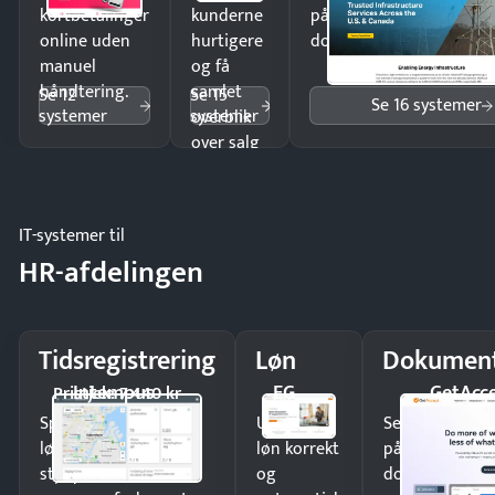
kortbetalinger
kunderne
på minutter og mist ing
online uden
hurtigere
dokumenter.
manuel
og få
håndtering.
samlet
Se 12
Se 15
Se 16 systemer
systemer
systemer
overblik
over salg
og lager.
IT-systemer til
HR-afdelingen
Tidsregistrering
Løn
Dokument
Intempus
EG
GetAcc
Pristjek: 7.440 kr
Spar tid på
Udbetal
Send kontrakter
lønberegning og få
løn korrekt
på minutter o
styr på
og
dokumenter.