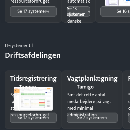
ressourceforbruget.
automatisk
—
Se 13
Se 17 systemer
Se 16 
systemer
tilpasset
danske
regler.
IT-systemer til
Driftsafdelingen
Tidsregistrering
Vagtplanlægning
Tamigo
Tamigo
Spar tid på
Sæt det rette antal
lønberegning og få
medarbejdere på vagt
styr på
med minimal
ressourceforbruget.
administration.
Se 17 systemer
Se 7 systemer