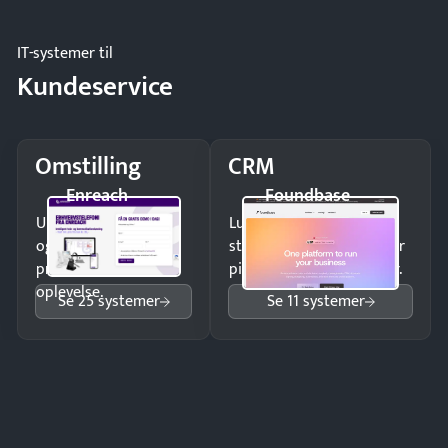
IT-systemer til
Kundeservice
Omstilling
CRM
Enreach
Foundbase
Undgå tabte opkald
Luk flere salg med et
og giv kunderne en
struktureret overblik over
professionel
pipeline og opfølgninger.
oplevelse.
Se 25 systemer
Se 11 systemer