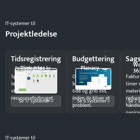
IT-systemer til
Projektledelse
Tidsregistrering
Budgettering
Sags
Wo
Timegrip
Planacy
Pristjek: 7.548 kr
36
Spar tid på
Opdag
Faktur
lønberegning og få
budgetafvigelser i
timer 
styr på
tide og grib ind,
materi
ressourceforbruget.
inden de bliver et
reduc
Se 17 systemer
Se 6 systemer
Se 7 
problem.
håndv
papira
IT-systemer til