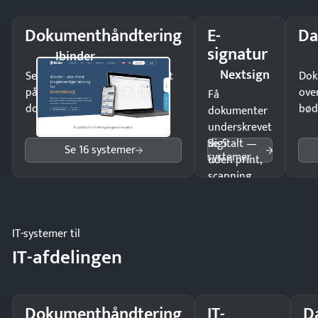
Dokumenthåndtering
E-
Da
signatur
Ibinder
Nextsign
Send kontrakter til underskrift
Dok
på minutter og mist ingen
ove
Få
dokumenter.
bød
dokumenter
underskrevet
Se 5
digitalt —
Se 16 systemer
systemer
uden print,
scanning
eller fysisk
møde.
IT-systemer til
IT-afdelingen
Dokumenthåndtering
IT-
D