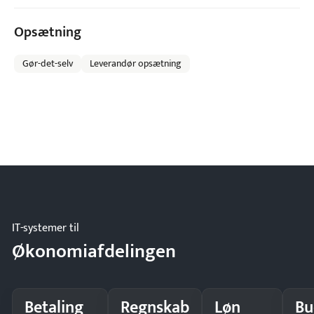
Opsætning
Gør-det-selv
Leverandør opsætning
IT-systemer til
Økonomiafdelingen
Betaling
Regnskab
Løn
Bu