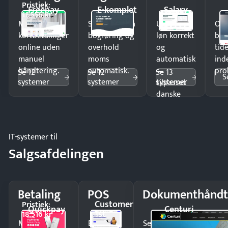
Pristjek:
Freepay
E-komplet
Salary
11.556 kr
Modtag
Spar timer på
Udbetal
Op
kortbetalinger
bogføring og
løn korrekt
bud
online uden
overhold
og
tide
manuel
moms
automatisk
ind
håndtering.
automatisk.
—
pro
Se 12
Se 12
Se 13
S
systemer
systemer
systemer
tilpasset
danske
regler.
IT-systemer til
Salgsafdelingen
Betaling
POS
Dokumenthåndt
Customer
Pristjek:
Quickpay
Centuri
1st
18.516 kr
Modtag
Ekspedér
Send kontrakter til unde