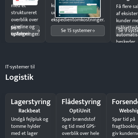
med et
kunder i hele landet
Få flere s
struktureret
uden
af eksiste
overblik over
ekspedientomkostninger.
kunder m
pipeline og
Se 11
målrettede
Se 15 systemer
Se 9 sys
systemer
opfølgninger.
automatis
beskeder.
IT-systemer til
Logistik
Lagerstyring
Flådestyring
Forsend
Rackbeat
OptiUnit
Webshi
Undgå fejlpluk og
Spar brændstof
Spar tid på
tomme hylder
og tid med GPS-
fragtbookin
med et lager
overblik over hele
giv kundern