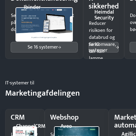
sikkerhed
Ibinder
Heimdal
Send kontrakter til underskrift
Do
Security
på minutter og mist ingen
ov
Reducer
dokumenter.
bø
risikoen for
databrud og
Se 10
ransomware,
Se 16 systemer
systemer
der kan
lamme
driften.
IT-systemer til
Marketingafdelingen
CRM
Webshop
Market
automa
ChannelCRM
Aveo
Agillic
Luk flere salg
Sælg produkter 24/7 til