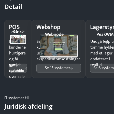
Detail
POS
Webshop
Lagersty
KA-
Pristjek:
Webnode
PeakWM
CHING
4.548 kr
Ekspedér
Sælg produkter 24/7 til
Undgå fejlplu
kunderne
kunder i hele landet
tomme hylde
hurtigere
uden
med et lager
og få
ekspedientomkostninger.
opdateret i
samlet
realtid.
Se 15
Se 15 systemer
Se 6 system
systemer
overblik
over salg
og lager.
IT-systemer til
Juridisk afdeling