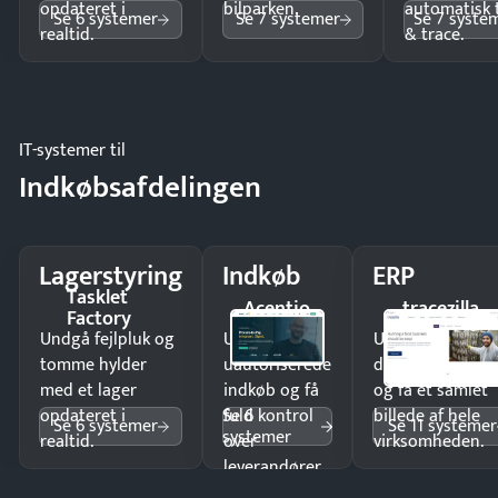
opdateret i
bilparken.
automatisk 
Se 6 systemer
Se 7 systemer
Se 7 syste
realtid.
& trace.
IT-systemer til
Indkøbsafdelingen
Lagerstyring
Indkøb
ERP
Tasklet
Acentio
tracezilla
Factory
Undgå fejlpluk og
Undgå
Undgå
tomme hylder
uautoriserede
dobbeltindtastn
med et lager
indkøb og få
og få ét samlet
Se 6
opdateret i
fuld kontrol
billede af hele
Se 6 systemer
Se 11 systemer
systemer
realtid.
over
virksomheden.
leverandører
og forbrug.