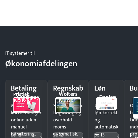
IT-systemer til
Økonomiafdelingen
Betaling
Regnskab
Løn
Bu
Wolters
Pristjek:
Quickpay
Danløn
Kluwer
18.516 kr
Modtag
Spar timer på
Udbetal
Op
kortbetalinger
bogføring og
løn korrekt
bud
online uden
overhold
og
tide
manuel
moms
automatisk
ind
håndtering.
automatisk.
—
pro
Se 12
Se 12
Se 13
S