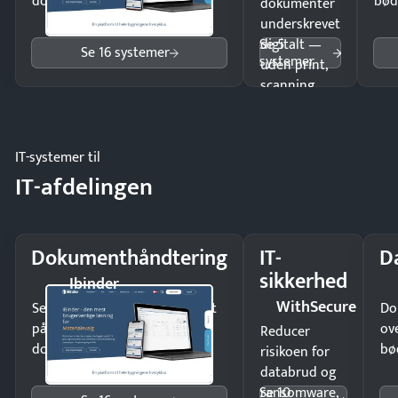
dokumenter.
bød
dokumenter
underskrevet
Se 5
digitalt —
Se 16 systemer
systemer
uden print,
scanning
eller fysisk
møde.
IT-systemer til
IT-afdelingen
Dokumenthåndtering
IT-
D
sikkerhed
Ibinder
WithSecure
Send kontrakter til underskrift
Do
på minutter og mist ingen
ov
Reducer
dokumenter.
bø
risikoen for
databrud og
Se 10
ransomware,