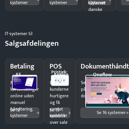
systemer
systemer
systemer
tilpasset
danske
regler.
IT-systemer til
Salgsafdelingen
Betaling
POS
Dokumenthåndt
Pristjek:
S5
Amero
Oneflow
4.788 kr
Modtag
Ekspedér
Send kontrakter til unde
kortbetalinger
kunderne
på minutter og mist ing
online uden
hurtigere
dokumenter.
manuel
og få
håndtering.
samlet
Se 12
Se 15
Se 16 systemer
systemer
systemer
overblik
over salg