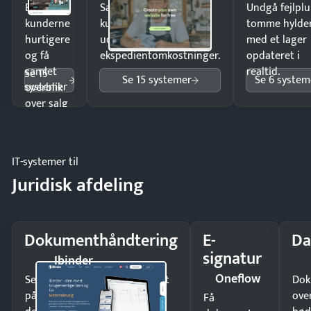
Ekspedér
Sælg produkter 24/7 til
Undgå fejlplu
kunderne
kunder i hele landet
tomme hylde
hurtigere
uden
med et lager
og få
ekspedientomkostninger.
opdateret i
samlet
realtid.
Se 15
Se 15 systemer
Se 6 system
systemer
overblik
over salg
og lager.
IT-systemer til
Juridisk afdeling
Dokumenthåndtering
E-
Da
signatur
Ibinder
Oneflow
Send kontrakter til underskrift
Dok
på minutter og mist ingen
ove
Få