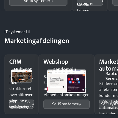
Se 16 systemer
systemer
der kan
lamme
driften.
IT-systemer til
Marketingafdelingen
CRM
Webshop
Market
automa
HubSpot
Dandomain
Rapto
Luk flere salg
Sælg produkter 24/7 til
Servic
med et
kunder i hele landet
Få flere s
struktureret
uden
af eksiste
overblik over
ekspedientomkostninger.
kunder m
pipeline og
Se 11
målrettede
Se 15 systemer
Se 9 sys
systemer
opfølgninger.
automatis
beskeder.