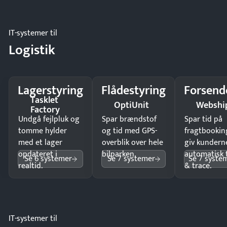
IT-systemer til
Logistik
Lagerstyring
Flådestyring
Forsend
Tasklet
OptiUnit
Webshi
Factory
Undgå fejlpluk og
Spar brændstof
Spar tid på
tomme hylder
og tid med GPS-
fragtbookin
med et lager
overblik over hele
giv kundern
opdateret i
bilparken.
automatisk 
Se 6 systemer
Se 7 systemer
Se 7 syste
realtid.
& trace.
IT-systemer til