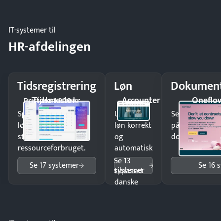
og lager.
IT-systemer til
HR-afdelingen
Tidsregistrering
Løn
Dokument
Tidsmester
Accounter
Oneflo
Pristjek: 1.200 kr
Spar tid på
Udbetal
Send kontrakter
lønberegning og få
løn korrekt
på minutter o
styr på
og
dokumenter.
ressourceforbruget.
automatisk
—
Se 13
Se 17 systemer
Se 16 
systemer
tilpasset
danske
regler.