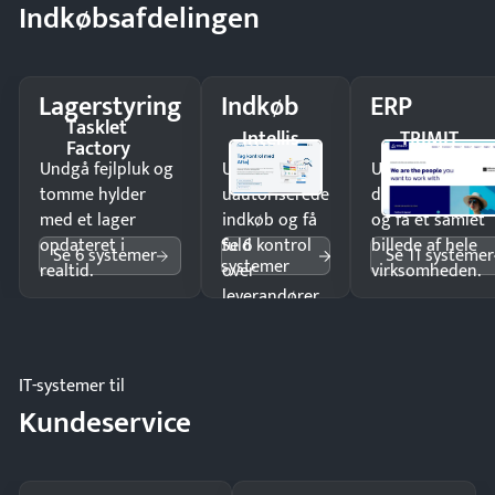
Indkøbsafdelingen
Lagerstyring
Indkøb
ERP
Tasklet
Intellis
TRIMIT
Factory
Undgå fejlpluk og
Undgå
Undgå
tomme hylder
uautoriserede
dobbeltindtastn
med et lager
indkøb og få
og få ét samlet
Se 6
opdateret i
fuld kontrol
billede af hele
Se 6 systemer
Se 11 systemer
systemer
realtid.
over
virksomheden.
leverandører
og forbrug.
IT-systemer til
Kundeservice