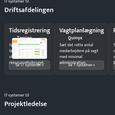
IT-systemer til
Driftsafdelingen
Tidsregistrering
Vagtplanlægning
Tamigo
Quinyx
Spar tid på
Sæt det rette antal
lønberegning og få
medarbejdere på vagt
styr på
med minimal
ressourceforbruget.
administration.
Se 17 systemer
Se 7 systemer
IT-systemer til
Projektledelse