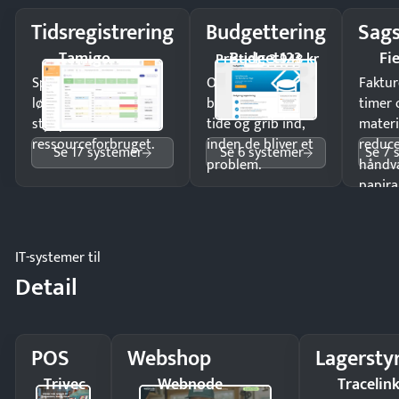
Tidsregistrering
Budgettering
Sags
Tamigo
Budget123
Fi
Pristjek: 3.948 kr
Spar tid på
Opdag
Faktur
lønberegning og få
budgetafvigelser i
timer 
styr på
tide og grib ind,
materi
ressourceforbruget.
inden de bliver et
reduc
Se 17 systemer
Se 6 systemer
Se 7 
problem.
håndv
papira
IT-systemer til
Detail
POS
Webshop
Lagersty
Trivec
Webnode
Tracelin