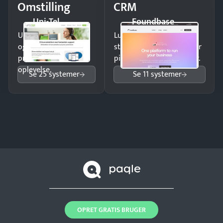
Omstilling
CRM
Uni-Tel
Foundbase
Undgå tabte opkald
Luk flere salg med et
og giv kunderne en
struktureret overblik over
professionel
pipeline og opfølgninger.
oplevelse.
Se 25 systemer
Se 11 systemer
OPRET GRATIS BRUGER