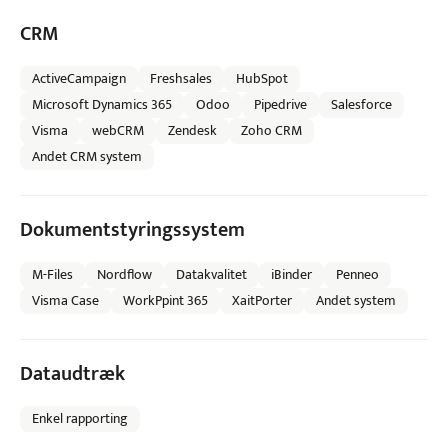
CRM
ActiveCampaign
Freshsales
HubSpot
Microsoft Dynamics 365
Odoo
Pipedrive
Salesforce
Visma
webCRM
Zendesk
Zoho CRM
Andet CRM system
Dokumentstyringssystem
M-Files
Nordflow
Datakvalitet
iBinder
Penneo
Visma Case
WorkPpint 365
XaitPorter
Andet system
Dataudtræk
Enkel rapporting