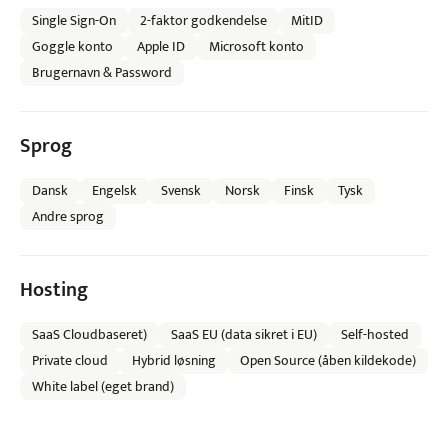
Single Sign-On
2-faktor godkendelse
MitID
Goggle konto
Apple ID
Microsoft konto
Brugernavn & Password
Sprog
Dansk
Engelsk
Svensk
Norsk
Finsk
Tysk
Andre sprog
Hosting
SaaS Cloudbaseret)
SaaS EU (data sikret i EU)
Self-hosted
Private cloud
Hybrid løsning
Open Source (åben kildekode)
White label (eget brand)