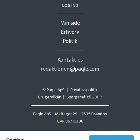
LOG IND
Min side
Erhverv
Politik
Kontakt os
redaktionen@paqle.com
© Paqle ApS
Privatlivspolitik
Brugervilkår
Spørgsmål til GDPR
Paqle ApS
Midtager 29
2605 Brøndby
CVR 36710306