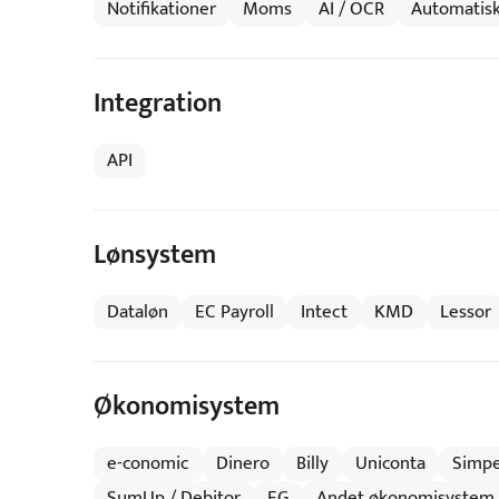
Notifikationer
Moms
AI / OCR
Automatisk
Integration
API
Lønsystem
Dataløn
EC Payroll
Intect
KMD
Lessor
Økonomisystem
e-conomic
Dinero
Billy
Uniconta
Simpe
SumUp / Debitor
EG
Andet økonomisystem