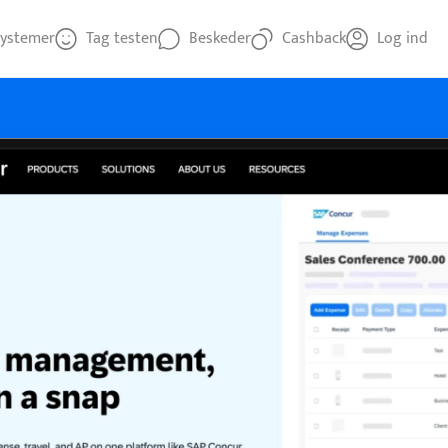
ystemer
Tag testen
Beskeder
Cashback
Log ind