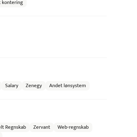
 kontering
Salary
Zenegy
Andet lønsystem
lt Regnskab
Zervant
Web-regnskab