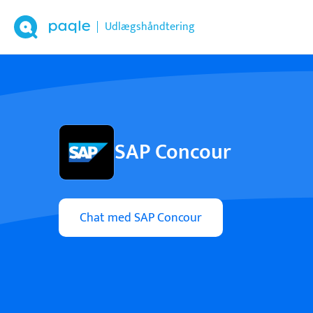
Udlægshåndtering
SAP Concour
Chat med SAP Concour