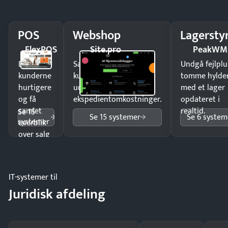
POS
Webshop
Lagersty
FlexPOS
Site.pro
PeakWM
Ekspedér
Sælg produkter 24/7 til
Undgå fejlplu
kunderne
kunder i hele landet
tomme hylde
hurtigere
uden
med et lager
og få
ekspedientomkostninger.
opdateret i
samlet
realtid.
Se 15
Se 15 systemer
Se 6 system
systemer
overblik
over salg
og lager.
IT-systemer til
Juridisk afdeling