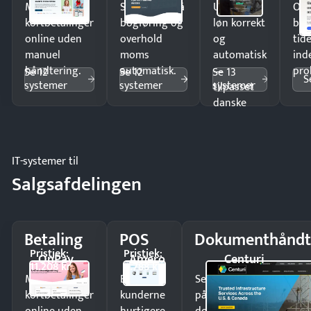
Modtag
Spar timer på
Udbetal
Op
kortbetalinger
bogføring og
løn korrekt
bud
online uden
overhold
og
tide
manuel
moms
automatisk
ind
håndtering.
automatisk.
—
pro
Se 12
Se 12
Se 13
S
systemer
systemer
systemer
tilpasset
danske
regler.
IT-systemer til
Salgsafdelingen
Betaling
POS
Dokumenthåndt
Pristjek:
Pristjek:
OnPay
Amero
Centuri
11.208 kr
4.788 kr
Modtag
Ekspedér
Send kontrakter til unde
kortbetalinger
kunderne
på minutter og mist ing