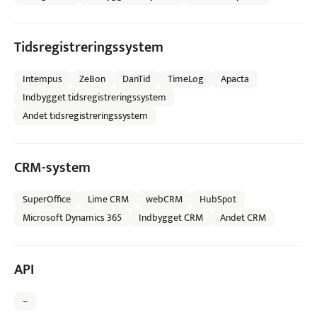
Tidsregistreringssystem
Intempus
ZeBon
DanTid
TimeLog
Apacta
Indbygget tidsregistreringssystem
Andet tidsregistreringssystem
CRM-system
SuperOffice
Lime CRM
webCRM
HubSpot
Microsoft Dynamics 365
Indbygget CRM
Andet CRM
API
–