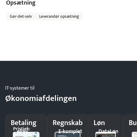
Opsætning
Gør-det-selv
Leverandør opsætning
IT-systemer til
Økonomiafdelingen
Betaling
Regnskab
Løn
Bu
Pristjek:
ePay
E-komplet
DataLøn
10.008 kr