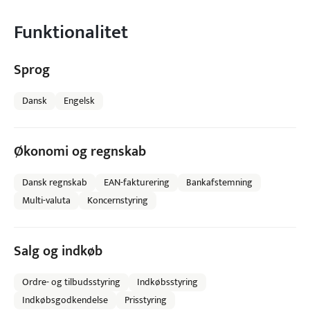
Funktionalitet
Sprog
Dansk
Engelsk
Økonomi og regnskab
Dansk regnskab
EAN-fakturering
Bankafstemning
Multi-valuta
Koncernstyring
Salg og indkøb
Ordre- og tilbudsstyring
Indkøbsstyring
Indkøbsgodkendelse
Prisstyring