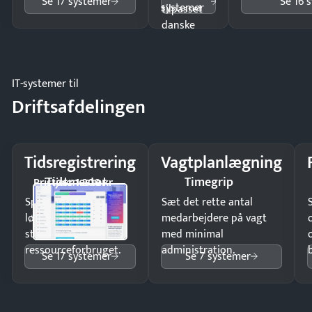
Se 17 systemer
Se 16 
systemer
tilpasset
danske
regler.
IT-systemer til
Driftsafdelingen
Tidsregistrering
Vagtplanlægning
Tidsmester
Timegrip
Pristjek: 1.200 kr
Spar tid på
Sæt det rette antal
lønberegning og få
medarbejdere på vagt
styr på
med minimal
ressourceforbruget.
administration.
Se 17 systemer
Se 7 systemer