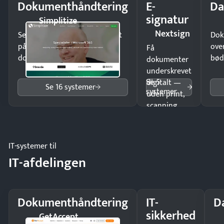
Dokumenthåndtering
E-
Da
signatur
Simplitize
Nextsign
Send kontrakter til underskrift
Dok
på minutter og mist ingen
ove
Få
dokumenter.
bød
dokumenter
underskrevet
Se 5
digitalt —
Se 16 systemer
systemer
uden print,
scanning
eller fysisk
møde.
IT-systemer til
IT-afdelingen
Dokumenthåndtering
IT-
D
sikkerhed
GetAccept