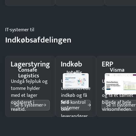
IT-systemer til
Indkøbsafdelingen
Lagerstyring
Indkøb
ERP
Consafe
Visma
Intellis
Logistics
Business
Undgå fejlpluk og
Undgå
Undgå
tomme hylder
uautoriserede
dobbeltindtastn
med et lager
indkøb og få
og få ét samlet
Se 6
opdateret i
fuld kontrol
billede af hele
Se 6 systemer
Se 11 systemer
systemer
realtid.
over
virksomheden.
leverandører
og forbrug.