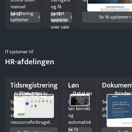
online uden
hurtigere
dokumenter.
manuel
og få
håndtering.
samlet
Se 12
Se 15
Se 16 systemer
systemer
systemer
overblik
over salg
og lager.
IT-systemer til
HR-afdelingen
Tidsregistrering
Løn
Dokument
Timegrip
DataLøn
Ibinder
Pristjek: 7.548 kr
Spar tid på
Udbetal
Send kontrakter
lønberegning og få
løn korrekt
på minutter o
styr på
og
dokumenter.
ressourceforbruget.
automatisk
—
Se 13