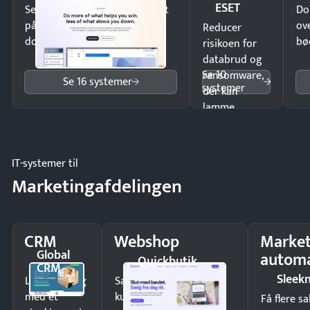
ESET
Send kontrakter til underskrift
Do
på minutter og mist ingen
ov
Reducer
dokumenter.
bø
risikoen for
databrud og
Se 10
ransomware,
Se 16 systemer
systemer
der kan
lamme
driften.
IT-systemer til
Marketingafdelingen
CRM
Webshop
Market
Global
automa
Quickbutik
CRM
Sleek
Luk flere salg
Sælg produkter 24/7 til
med et
kunder i hele landet
Få flere s