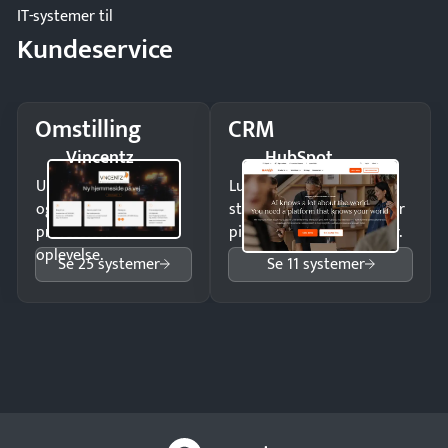
IT-systemer til
Kundeservice
Omstilling
CRM
Vincentz
HubSpot
Undgå tabte opkald
Luk flere salg med et
og giv kunderne en
struktureret overblik over
professionel
pipeline og opfølgninger.
oplevelse.
Se 25 systemer
Se 11 systemer