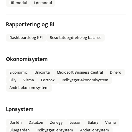
HR-modul
Lønmodul
Rapportering og BI
Dashboards og KPI
Resultatopgørelse og balance
Økonomisystem
E-conomic
Uniconta
Microsoft Business Central
Dinero
Billy
Visma
Fortnox
Indbygget økonomisystem
Andet økonomisystem
Lønsystem
Danløn
DataLøn
Zenegy
Lessor
Salary
Visma
Bluegarden
Indbygget lønsystem
Andet lønsystem