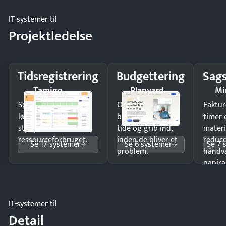
IT-systemer til
Projektledelse
Tidsregistrering
Budgettering
Sags
Tamigo
Planyard
Mi
Spar tid på
Opdag
Faktur
lønberegning og få
budgetafvigelser i
timer 
styr på
tide og grib ind,
materi
ressourceforbruget.
inden de bliver et
reduc
Se 17 systemer
Se 6 systemer
Se 7 
problem.
håndv
papira
IT-systemer til
Detail