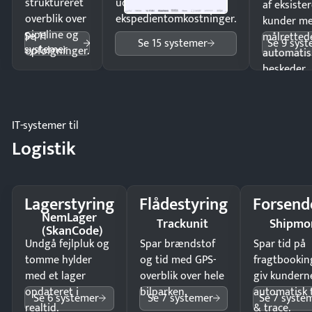
struktureret
uden
af eksiste
overblik over
ekspedientomkostninger.
kunder m
pipeline og
Se 11
målrettede
Se 15 systemer
Se 9 sys
systemer
opfølgninger.
automatis
beskeder.
IT-systemer til
Logistik
Lagerstyring
Flådestyring
Forsend
NemLager
Trackunit
Shipmo
(SkanCode)
Undgå fejlpluk og
Spar brændstof
Spar tid på
tomme hylder
og tid med GPS-
fragtbookin
med et lager
overblik over hele
giv kundern
opdateret i
bilparken.
automatisk 
Se 6 systemer
Se 7 systemer
Se 7 syste
realtid.
& trace.