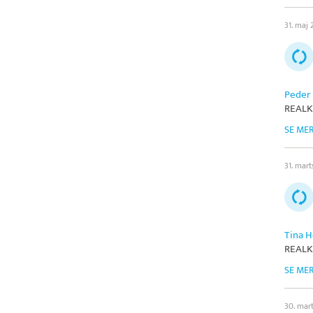
31. maj
Peder
REALK
SE ME
31. mar
Tina H
REALK
SE ME
30. mar