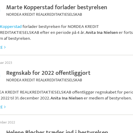
Marte Kopperstad forlader bestyrelsen
NORDEA KREDIT REALKREDITAKTIESELSKAB
 Kopperstad
forlader bestyrelsen for
NORDEA KREDIT
REDITAKTIESELSKAB
efter en periode på 4 år.
Anita Ina Nielsen
er forts
 af bestyrelsen.
RE
uar 2023
Regnskab for 2022 offentliggjort
NORDEA KREDIT REALKREDITAKTIESELSKAB
A KREDIT REALKREDITAKTIESELSKAB
offentliggør regnskabet for perio
 2022 til 31. december 2022.
Anita Ina Nielsen
er medlem af bestyrelsen.
RE
ember 2022
Helene Bløcher træder ind i bestyrelsen