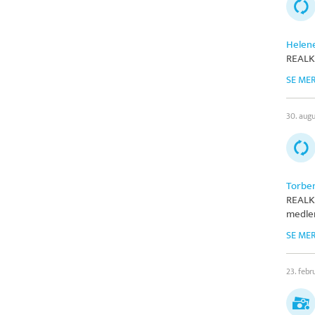
Helen
REALK
SE ME
30. aug
Torbe
REALK
medlem
SE ME
23. febr