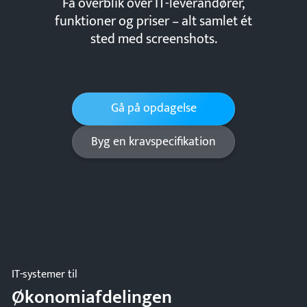
Få overblik over IT-leverandører,
funktioner og priser – alt samlet ét
sted med screenshots.
Gå på opdagelse
Byg en kravspecifikation
IT-systemer til
Økonomiafdelingen