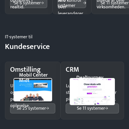
Se 6
opdateret i
fuld kontrol
billede af hele
Se 6 systemer
Se 11 systemer
systemer
realtid.
over
virksomheden.
leverandører
og forbrug.
IT-systemer til
Kundeservice
Omstilling
CRM
Mobil Center
DealJourney
Midt
Undgå tabte opkald
Luk flere salg med et
og giv kunderne en
struktureret overblik over
professionel
pipeline og opfølgninger.
oplevelse.
Se 25 systemer
Se 11 systemer