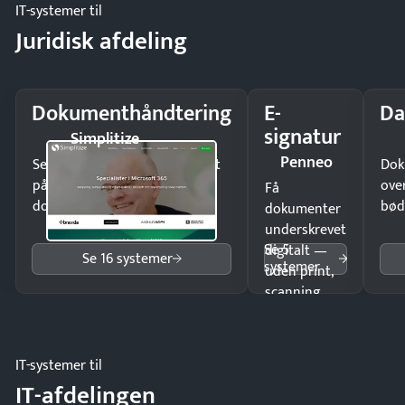
IT-systemer til
Juridisk afdeling
Dokumenthåndtering
E-
Da
signatur
Simplitize
Penneo
Send kontrakter til underskrift
Dok
på minutter og mist ingen
ove
Få
dokumenter.
bød
dokumenter
underskrevet
Se 5
digitalt —
Se 16 systemer
systemer
uden print,
scanning
eller fysisk
møde.
IT-systemer til
IT-afdelingen