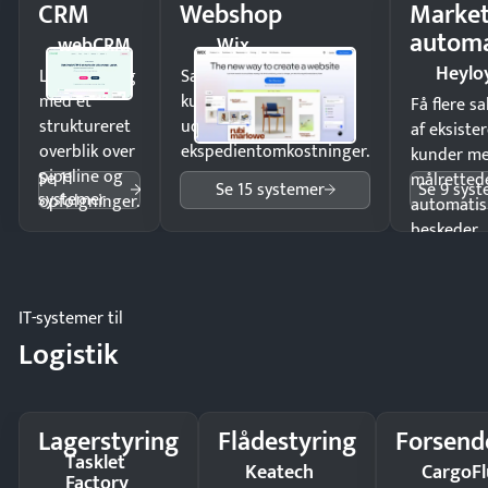
CRM
Webshop
Market
automa
webCRM
Wix
Heylo
Luk flere salg
Sælg produkter 24/7 til
med et
kunder i hele landet
Få flere s
struktureret
uden
af eksiste
overblik over
ekspedientomkostninger.
kunder m
pipeline og
Se 11
målrettede
Se 15 systemer
Se 9 sys
systemer
opfølgninger.
automatis
beskeder.
IT-systemer til
Logistik
Lagerstyring
Flådestyring
Forsend
Tasklet
Keatech
CargoFl
Factory