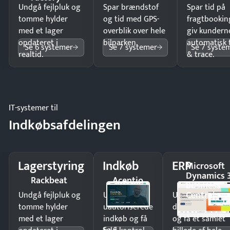
Undgå fejlpluk og
Spar brændstof
Spar tid på
tomme hylder
og tid med GPS-
fragtbookin
med et lager
overblik over hele
giv kundern
opdateret i
bilparken.
automatisk 
Se 6 systemer
Se 7 systemer
Se 7 syste
realtid.
& trace.
IT-systemer til
Indkøbsafdelingen
Lagerstyring
Indkøb
ERP
Microsoft
Dynamics 
Rackbeat
Acentio
Business
Central
Undgå fejlpluk og
Undgå
Undgå
tomme hylder
uautoriserede
dobbeltindtastn
med et lager
indkøb og få
og få ét samlet