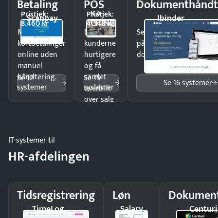
Betaling
POS
Dokumenthåndt
KA-
Pristjek:
Pristjek:
Scanpay
Ibinder
CHING
8.460 kr
4.548 kr
Modtag
Ekspedér
Send kontrakter til unde
kortbetalinger
kunderne
på minutter og mist ing
online uden
hurtigere
dokumenter.
manuel
og få
håndtering.
samlet
Se 12
Se 15
Se 16 systemer
systemer
systemer
overblik
over salg
og lager.
IT-systemer til
HR-afdelingen
Tidsregistrering
Løn
Dokument
TimeLog
Salary
Centuri