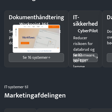
Dokumenthåndtering
IT-
D
sikkerhed
Workpoint 365
CyberPilot
Send kontrakter til underskrift
Do
på minutter og mist ingen
ov
Reducer
dokumenter.
bø
risikoen for
databrud og
Se 10
ransomware,
Se 16 systemer
systemer
der kan
lamme
driften.
IT-systemer til
Marketingafdelingen