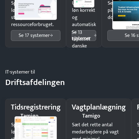
Spar tid på
Udbetal
Send kontrakter
lønberegning og få
løn korrekt
på minutter o
styr på
og
dokumenter.
ressourceforbruget.
automatisk
—
Se 13
Se 17 systemer
Se 16 
systemer
tilpasset
danske
regler.
IT-systemer til
Driftsafdelingen
Tidsregistrering
Vagtplanlægning
Tamigo
Tamigo
Spar tid på
Sæt det rette antal
lønberegning og få
medarbejdere på vagt