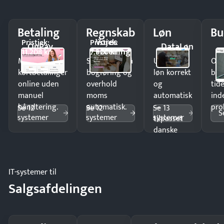
Betaling
Regnskab
Løn
Bu
Vores
Pristjek:
Pristjek:
OnPay
DataLøn
Forening
11.208 kr
7.920 kr
Modtag
Spar timer på
Udbetal
Op
kortbetalinger
bogføring og
løn korrekt
bud
online uden
overhold
og
tide
manuel
moms
automatisk
ind
håndtering.
automatisk.
—
pro
Se 12
Se 12
Se 13
S
systemer
systemer
systemer
tilpasset
danske
regler.
IT-systemer til
Salgsafdelingen