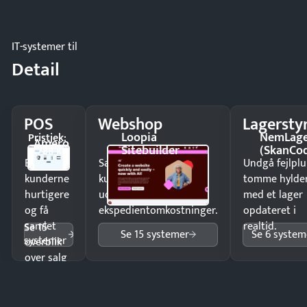
IT-systemer til
Detail
POS
Webshop
Lagersty
Loopia
NemLag
Pristjek:
Amero
Sitebuilder
(SkanCo
4.788 kr
Ekspedér
Sælg produkter 24/7 til
Undgå fejlplu
kunderne
kunder i hele landet
tomme hylde
hurtigere
uden
med et lager
og få
ekspedientomkostninger.
opdateret i
samlet
realtid.
Se 15
Se 15 systemer
Se 6 system
systemer
overblik
over salg
og lager.