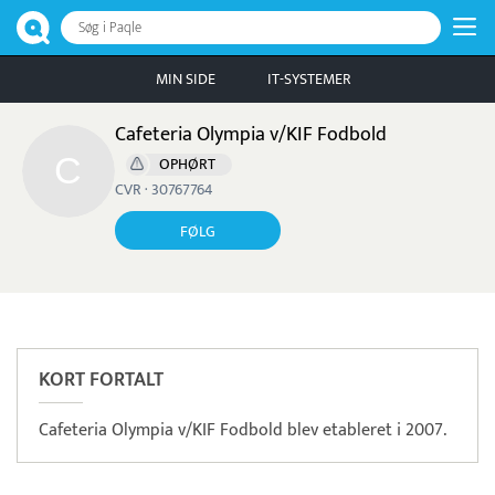
Søg i Paqle
MIN SIDE
IT-SYSTEMER
Cafeteria Olympia v/KIF Fodbold
OPHØRT
CVR · 30767764
FØLG
Læs mere om systemet
TimeLog
Tidsregistrering
KORT FORTALT
Cafeteria Olympia v/KIF Fodbold blev etableret i 2007.