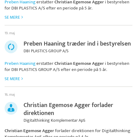
Preben Haaning
erstatter
Christian Egemose Agger
i bestyrelsen
for
DBI PLASTICS A/S
efter en periode på 5 år.
SE MERE
19. maj
Preben Haaning træder ind i bestyrelsen
DBI PLASTICS GROUP A/S
Preben Haaning
erstatter
Christian Egemose Agger
i bestyrelsen
for
DBI PLASTICS GROUP A/S
efter en periode på 5 år.
SE MERE
16. maj
Christian Egemose Agger forlader
direktionen
Digitalthinking Komplementar ApS
Christian Egemose Agger
forlader direktionen for
Digitalthinking
Komplementar ApS
efter en periode på 4 år.