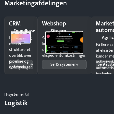
Marketingafdelingen
CRM
Webshop
Market
automa
Foundbase
Site.pro
Agillic
Luk flere salg
Sælg produkter 24/7 til
med et
kunder i hele landet
Få flere s
struktureret
uden
af eksiste
overblik over
ekspedientomkostninger.
kunder m
pipeline og
Se 11
målrettede
Se 15 systemer
Se 9 sys
systemer
opfølgninger.
automatis
beskeder.
IT-systemer til
Logistik