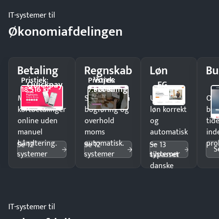
IT-systemer til
Økonomiafdelingen
Betaling
Regnskab
Løn
Bu
Vores
Pristjek:
Pristjek:
Quickpay
EG
Forening
18.516 kr
7.920 kr
Modtag
Spar timer på
Udbetal
Op
kortbetalinger
bogføring og
løn korrekt
bud
online uden
overhold
og
tide
manuel
moms
automatisk
ind
håndtering.
automatisk.
—
pro
Se 12
Se 12
Se 13
S
systemer
systemer
systemer
tilpasset
danske
regler.
IT-systemer til