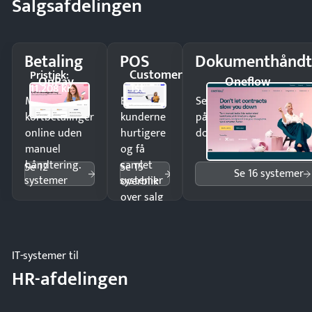
Salgsafdelingen
Betaling
POS
Dokumenthåndt
Customer
Pristjek:
OnPay
Oneflow
1st
11.208 kr
Modtag
Ekspedér
Send kontrakter til unde
kortbetalinger
kunderne
på minutter og mist ing
online uden
hurtigere
dokumenter.
manuel
og få
håndtering.
samlet
Se 12
Se 15
Se 16 systemer
systemer
systemer
overblik
over salg
og lager.
IT-systemer til
HR-afdelingen