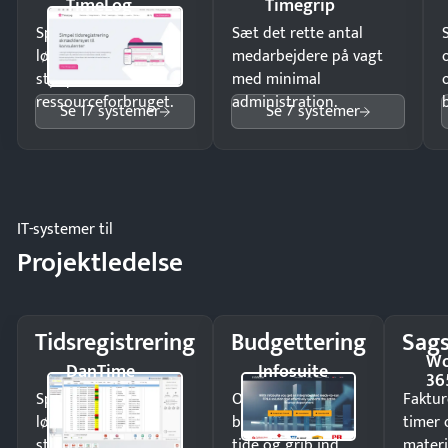
TimeLog
Timegrip
Spar tid på
Sæt det rette antal
lønberegning og få
medarbejdere på vagt
styr på
med minimal
ressourceforbruget.
administration.
Se 17 systemer
Se 7 systemer
IT-systemer til
Projektledelse
Tidsregistrering
Budgettering
Sags
Wo
DanTime
Infosuite
36
Spar tid på
Opdag
Faktur
lønberegning og få
budgetafvigelser i
timer 
styr på
tide og grib ind,
materi