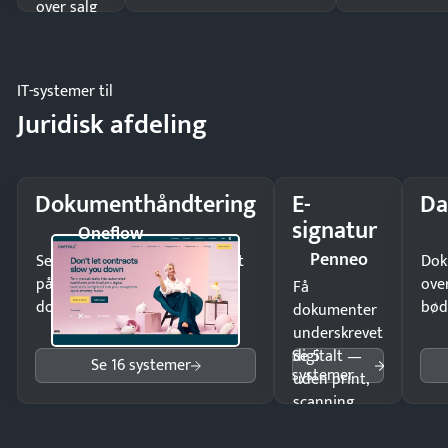
over salg
og lager.
IT-systemer til
Juridisk afdeling
Dokumenthåndtering
E-
Da
signatur
Oneflow
Penneo
Send kontrakter til underskrift
Dok
på minutter og mist ingen
ove
Få
dokumenter.
bød
dokumenter
underskrevet
Se 5
digitalt —
Se 16 systemer
systemer
uden print,
scanning
eller fysisk