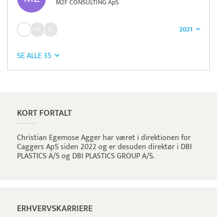
M2F CONSULTING ApS
2021
SE ALLE 35
Pristjek:
1.200 kr
Se priseksempel
Tidsmester
Tidsregistrering
KORT FORTALT
Christian Egemose Agger har været i direktionen for
Caggers ApS siden 2022 og er desuden direktør i DBI
PLASTICS A/S og DBI PLASTICS GROUP A/S.
ERHVERVSKARRIERE