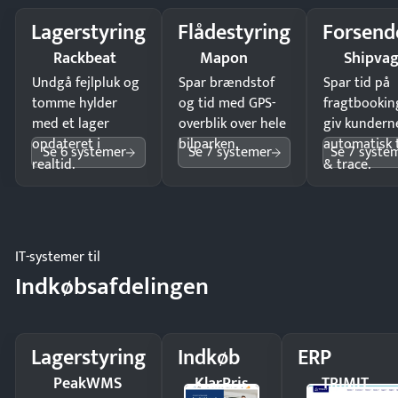
Lagerstyring
Flådestyring
Forsend
Rackbeat
Mapon
Shipva
Undgå fejlpluk og
Spar brændstof
Spar tid på
tomme hylder
og tid med GPS-
fragtbookin
med et lager
overblik over hele
giv kundern
opdateret i
bilparken.
automatisk 
Se 6 systemer
Se 7 systemer
Se 7 syste
realtid.
& trace.
IT-systemer til
Indkøbsafdelingen
Lagerstyring
Indkøb
ERP
PeakWMS
KlarPris
TRIMIT