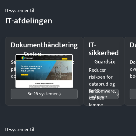
møde.
IT-systemer til
IT-afdelingen
Dokumenthåndtering
IT-
D
sikkerhed
Centuri
Guardsix
Send kontrakter til underskrift
Do
på minutter og mist ingen
ov
Reducer
dokumenter.
bø
risikoen for
databrud og
Se 10
ransomware,
Se 16 systemer
systemer
der kan
lamme
driften.
IT-systemer til