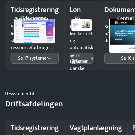
Tidsregistrering
Løn
Dokument
Tidsmester
EG
Centuri
Pristjek: 1.200 kr
Spar tid på
Udbetal
Send kontrakter
lønberegning og få
løn korrekt
på minutter o
styr på
og
dokumenter.
ressourceforbruget.
automatisk
—
Se 13
Se 17 systemer
Se 16 
systemer
tilpasset
danske
regler.
IT-systemer til
Driftsafdelingen
Tidsregistrering
Vagtplanlægning