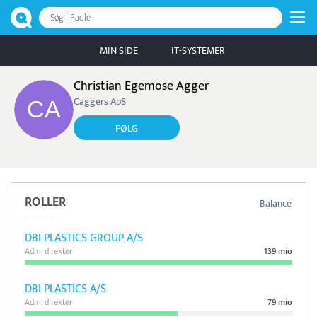
Søg i Paqle
MIN SIDE
IT-SYSTEMER
Christian Egemose Agger
Caggers ApS
FØLG
ROLLER
Balance
DBI PLASTICS GROUP A/S
Adm. direktør
139 mio
DBI PLASTICS A/S
Adm. direktør
79 mio