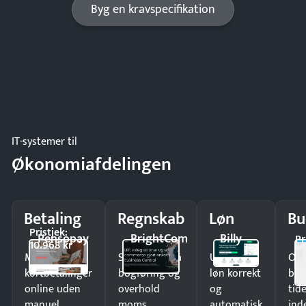
Byg en kravspecifikation
IT-systemer til
Økonomiafdelingen
Betaling
Regnskab
Løn
Bu
Pristjek:
Pensopay
BrightCom
Billy
Pr
10.968 kr
Modtag
Spar timer på
Udbetal
Op
kortbetalinger
bogføring og
løn korrekt
bud
online uden
overhold
og
tide
manuel
moms
automatisk
ind