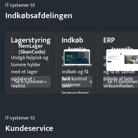
IT-systemer til
Indkøbsafdelingen
Lagerstyring
Indkøb
ERP
NemLager
Acentio
tracezilla
(SkanCode)
Undgå fejlpluk og
Undgå
Undgå
tomme hylder
uautoriserede
dobbeltindtastn
med et lager
indkøb og få
og få ét samlet
Se 6
opdateret i
fuld kontrol
billede af hele
Se 6 systemer
Se 11 systemer
systemer
realtid.
over
virksomheden.
leverandører
og forbrug.
IT-systemer til
Kundeservice