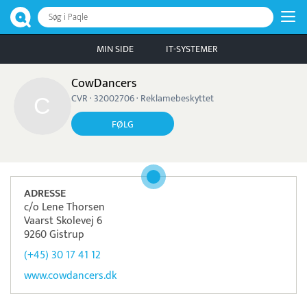
Søg i Paqle
MIN SIDE
IT-SYSTEMER
CowDancers
CVR · 32002706 · Reklamebeskyttet
FØLG
ADRESSE
c/o Lene Thorsen
Vaarst Skolevej 6
9260 Gistrup
(+45) 30 17 41 12
www.cowdancers.dk
Pristjek:
1.200 kr
Se priseksempel