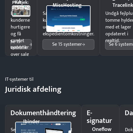
KA-
Pristjek:
MissHosting
Tracelin
CHING
4.548 kr
Ekspedér
Sælg produkter 24/7 til
Undgå fejlplu
kunderne
kunder i hele landet
tomme hylde
hurtigere
uden
med et lager
og få
ekspedientomkostninger.
opdateret i
samlet
realtid.
Se 15
Se 15 systemer
Se 6 system
systemer
overblik
over salg
og lager.
IT-systemer til
Juridisk afdeling
Dokumenthåndtering
E-
Da
signatur
Ibinder
Oneflow
Send kontrakter til underskrift
Dok