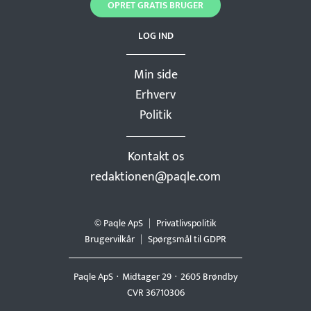
OPRET GRATIS BRUGER
LOG IND
Min side
Erhverv
Politik
Kontakt os
redaktionen@paqle.com
© Paqle ApS
Privatlivspolitik
Brugervilkår
Spørgsmål til GDPR
Paqle ApS
Midtager 29
2605 Brøndby
CVR 36710306