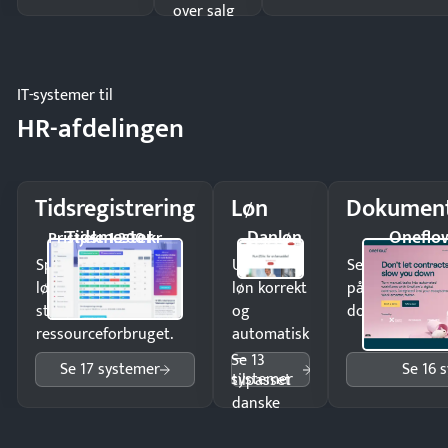
over salg
og lager.
IT-systemer til
HR-afdelingen
Tidsregistrering
Løn
Dokument
Tidsmester
Danløn
Oneflo
Pristjek: 1.200 kr
Spar tid på
Udbetal
Send kontrakter
lønberegning og få
løn korrekt
på minutter o
styr på
og
dokumenter.
ressourceforbruget.
automatisk
—
Se 13
Se 17 systemer
Se 16 
systemer
tilpasset
danske
regler.