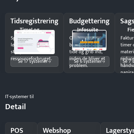
Tidsregistrering
Budgettering
Sags
TimeLog
Infosuite
Fi
Spar tid på
Opdag
Faktur
lønberegning og få
budgetafvigelser i
timer 
styr på
tide og grib ind,
materi
ressourceforbruget.
inden de bliver et
reduc
Se 17 systemer
Se 6 systemer
Se 7 
problem.
håndv
papira
IT-systemer til
Detail
POS
Webshop
Lagersty