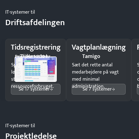
IT-systemer til
Driftsafdelingen
Tidsregistrering
Vagtplanlægning
Tidsmester
Tamigo
Pristjek: 1.200 kr
Spar tid på
Sæt det rette antal
lønberegning og få
medarbejdere på vagt
styr på
med minimal
ressourceforbruget.
administration.
Se 17 systemer
Se 7 systemer
IT-systemer til
Projektledelse