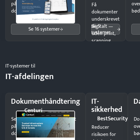
på minutter og mist ingen
ove
Få
dokumenter.
bød
dokumenter
underskrevet
Se 5
digitalt —
Se 16 systemer
systemer
uden print,
scanning
eller fysisk
møde.
IT-systemer til
IT-afdelingen
Dokumenthåndtering
IT-
D
sikkerhed
Centuri
BestSecurity
Send kontrakter til underskrift
Do
på minutter og mist ingen
ov
Reducer
dokumenter.
bø
risikoen for