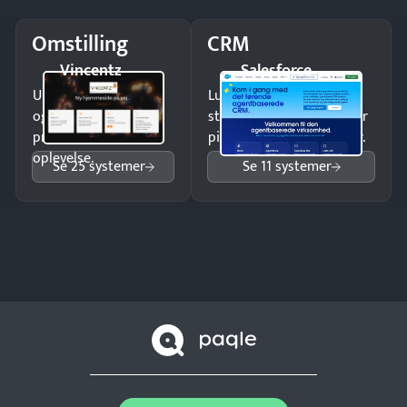
Omstilling
CRM
Vincentz
Salesforce
Undgå tabte opkald
Luk flere salg med et
og giv kunderne en
struktureret overblik over
professionel
pipeline og opfølgninger.
oplevelse.
Se 25 systemer
Se 11 systemer