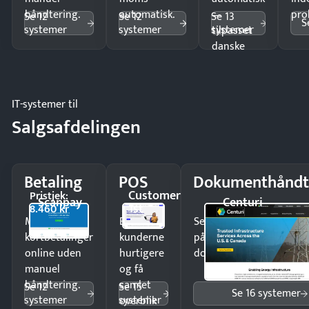
håndtering.
automatisk.
—
pro
Se 12
Se 12
Se 13
S
systemer
systemer
systemer
tilpasset
danske
regler.
IT-systemer til
Salgsafdelingen
Betaling
POS
Dokumenthåndt
Customer
Pristjek:
Scanpay
Centuri
1st
8.460 kr
Modtag
Ekspedér
Send kontrakter til unde
kortbetalinger
kunderne
på minutter og mist ing
online uden
hurtigere
dokumenter.
manuel
og få
håndtering.
samlet
Se 12
Se 15
Se 16 systemer
systemer
systemer
overblik