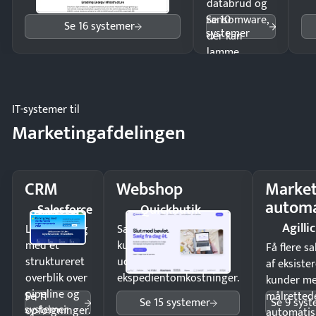
databrud og
Se 10
ransomware,
Se 16 systemer
systemer
der kan
lamme
driften.
IT-systemer til
Marketingafdelingen
CRM
Webshop
Market
automa
Salesforce
Quickbutik
Agillic
Luk flere salg
Sælg produkter 24/7 til
med et
kunder i hele landet
Få flere s
struktureret
uden
af eksiste
overblik over
ekspedientomkostninger.
kunder m
pipeline og
Se 11
målrettede
Se 15 systemer
Se 9 sys
systemer
opfølgninger.
automatis