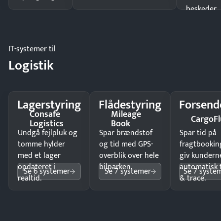
beskeder.
IT-systemer til
Logistik
Lagerstyring
Flådestyring
Forsend
Consafe
Mileage
CargoFl
Logistics
Book
Undgå fejlpluk og
Spar brændstof
Spar tid på
tomme hylder
og tid med GPS-
fragtbookin
med et lager
overblik over hele
giv kundern
opdateret i
bilparken.
automatisk 
Se 6 systemer
Se 7 systemer
Se 7 syste
realtid.
& trace.