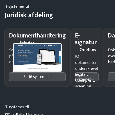
IT-systemer til
Juridisk afdeling
Dokumenthåndtering
E-
Da
signatur
Ibinder
Oneflow
Send kontrakter til underskrift
Dok
på minutter og mist ingen
ove
Få
dokumenter.
bød
dokumenter
underskrevet
Se 5
digitalt —
Se 16 systemer
systemer
uden print,
scanning
eller fysisk
møde.
IT-systemer til