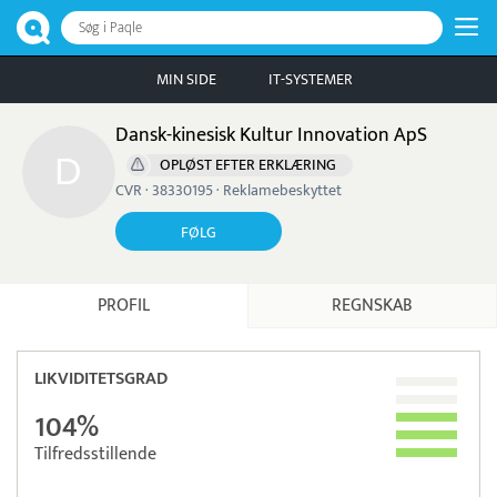
Søg i Paqle
MIN SIDE
IT-SYSTEMER
Dansk-kinesisk Kultur Innovation ApS
OPLØST EFTER ERKLÆRING
CVR · 38330195 · Reklamebeskyttet
FØLG
PROFIL
REGNSKAB
LIKVIDITETSGRAD
104%
Tilfredsstillende