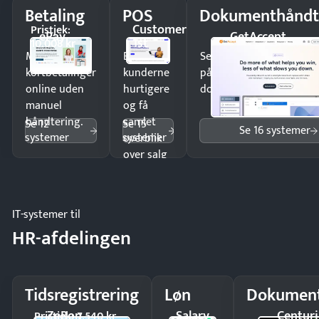
Betaling
POS
Dokumenthåndt
Customer
Pristjek:
ePay
GetAccept
1st
10.008 kr
Modtag
Ekspedér
Send kontrakter til unde
kortbetalinger
kunderne
på minutter og mist ing
online uden
hurtigere
dokumenter.
manuel
og få
håndtering.
samlet
Se 12
Se 15
Se 16 systemer
systemer
systemer
overblik
over salg
og lager.
IT-systemer til
HR-afdelingen
Tidsregistrering
Løn
Dokument
ZeBon
Salary
Centuri
Pristjek: 7.540 kr