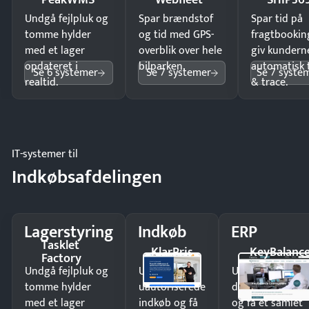
Undgå fejlpluk og
Spar brændstof
Spar tid på
tomme hylder
og tid med GPS-
fragtbookin
med et lager
overblik over hele
giv kundern
opdateret i
bilparken.
automatisk 
Se 6 systemer
Se 7 systemer
Se 7 syste
realtid.
& trace.
IT-systemer til
Indkøbsafdelingen
Lagerstyring
Indkøb
ERP
Tasklet
KlarPris
KeyBalanc
Factory
Undgå fejlpluk og
Undgå
Undgå
tomme hylder
uautoriserede
dobbeltindtastn
med et lager
indkøb og få
og få ét samlet