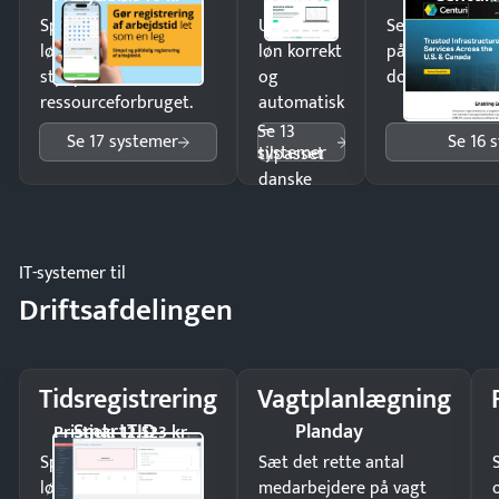
Spar tid på
Udbetal
Send kontrakter
lønberegning og få
løn korrekt
på minutter o
styr på
og
dokumenter.
ressourceforbruget.
automatisk
—
Se 13
Se 17 systemer
Se 16 
systemer
tilpasset
danske
regler.
IT-systemer til
Driftsafdelingen
Tidsregistrering
Vagtplanlægning
SmartTID
Planday
Pristjek: 12.523 kr
Spar tid på
Sæt det rette antal
lønberegning og få
medarbejdere på vagt