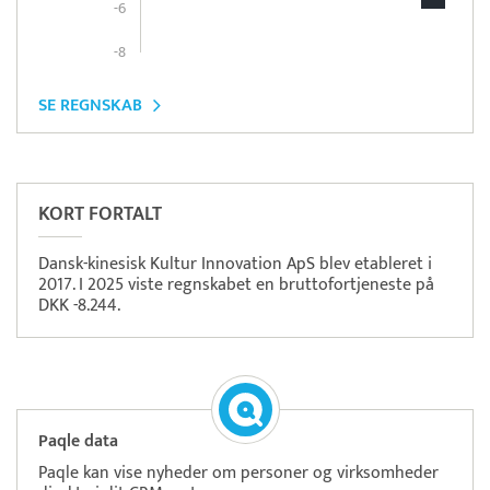
-6
-8
SE REGNSKAB
Pristjek:
11.208 kr
Se priseksempel
OnPay
Betaling
KORT FORTALT
Dansk-kinesisk Kultur Innovation ApS blev etableret i
2017. I 2025 viste regnskabet en bruttofortjeneste på
DKK -8.244.
Paqle data
Paqle kan vise nyheder om personer og virksomheder