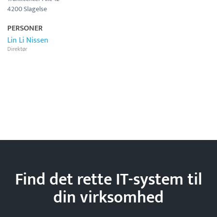
4200 Slagelse
PERSONER
Lin Li Nissen
Direktør
Find det rette IT-system til
din
virksomhed