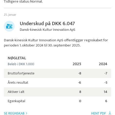
Tidligere status: Normal.
25. januar
Underskud på DKK 6.047
Dansk-kinesisk Kultur Innovation ApS
Dansk-kinesisk Kultur Innovation ApS
offentliggør regnskabet for
perioden 1. oktober 2024 til 30. september 2025.
NØGLETAL
2025
2024
Beløb i DKK 1.000
Bruttofortjeneste
-8
-7
Årets resultat
-6
-5
Aktiver i alt
8
14
Egenkapital
0
6
SE REGNSKAB
HENT PDF