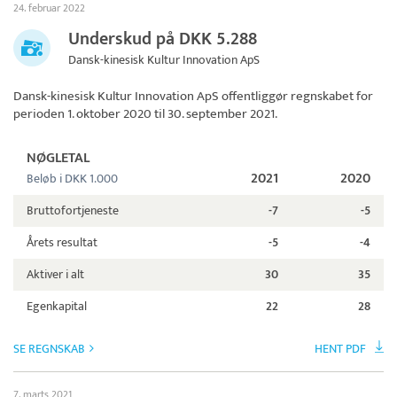
24. februar 2022
Underskud på DKK 5.288
Dansk-kinesisk Kultur Innovation ApS
Dansk-kinesisk Kultur Innovation ApS
offentliggør regnskabet for
perioden 1. oktober 2020 til 30. september 2021.
NØGLETAL
2021
2020
Beløb i DKK 1.000
Bruttofortjeneste
-7
-5
Årets resultat
-5
-4
Aktiver i alt
30
35
Egenkapital
22
28
SE REGNSKAB
HENT PDF
7. marts 2021