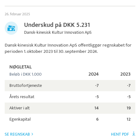
26. februar 2025
Underskud på DKK 5.231
Dansk-kinesisk Kultur Innovation ApS
Dansk-kinesisk Kultur Innovation ApS
offentliggør regnskabet for
perioden 1. oktober 2023 til 30. september 2024.
NØGLETAL
2024
2023
Beløb i DKK 1.000
Bruttofortjeneste
-7
-7
Årets resultat
-5
-5
Aktiver i alt
14
19
Egenkapital
6
12
SE REGNSKAB
HENT PDF