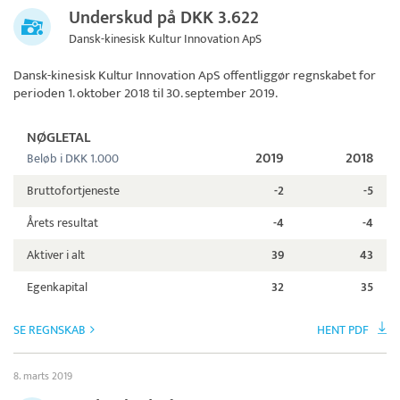
Underskud på DKK 3.622
Dansk-kinesisk Kultur Innovation ApS
Dansk-kinesisk Kultur Innovation ApS
offentliggør regnskabet for
perioden 1. oktober 2018 til 30. september 2019.
NØGLETAL
2019
2018
Beløb i DKK 1.000
Bruttofortjeneste
-2
-5
Årets resultat
-4
-4
Aktiver i alt
39
43
Egenkapital
32
35
SE REGNSKAB
HENT PDF
8. marts 2019