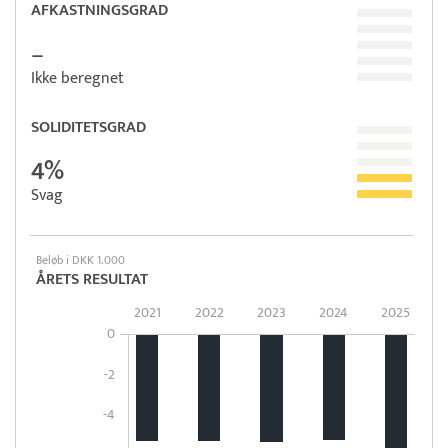
AFKASTNINGSGRAD
–
Ikke beregnet
SOLIDITETSGRAD
4%
Svag
Beløb i DKK 1.000
ÅRETS RESULTAT
2021
2022
2023
2024
2025
0
-2
-4