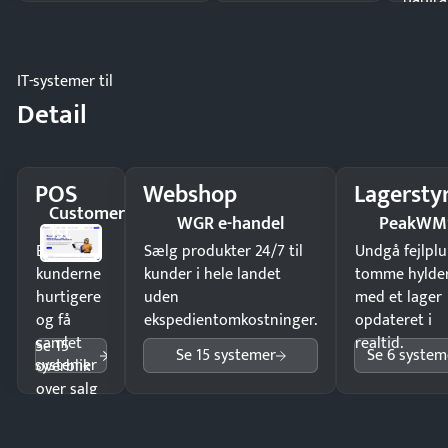
papira
IT-systemer til
Detail
POS
Webshop
Lagersty
Customer
WGR e-handel
PeakWM
1st
Ekspedér
Sælg produkter 24/7 til
Undgå fejlplu
kunderne
kunder i hele landet
tomme hylde
hurtigere
uden
med et lager
og få
ekspedientomkostninger.
opdateret i
samlet
realtid.
Se 15
Se 15 systemer
Se 6 system
systemer
overblik
over salg
og lager.