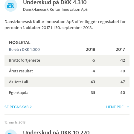
Underskud på DKK 4.310
Dansk-kinesisk Kultur Innovation ApS
Dansk-kinesisk Kultur Innovation ApS
offentliggør regnskabet for
perioden 1. oktober 2017 til 30. september 2018.
NØGLETAL
2018
2017
Beløb i DKK 1.000
Bruttofortjeneste
-5
-12
Årets resultat
-4
-10
Aktiver i alt
43
47
Egenkapital
35
40
SE REGNSKAB
HENT PDF
13. marts 2018
Underskud på DKK 10.270