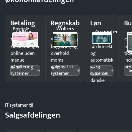
Betaling
Regnskab
Løn
Bu
Wolters
Pristjek:
OnPay
Accounter
Kluwer
11.208 kr
Modtag
Spar timer på
Udbetal
Op
kortbetalinger
bogføring og
løn korrekt
bud
online uden
overhold
og
tide
manuel
moms
automatisk
ind
håndtering.
automatisk.
—
pro
Se 12
Se 12
Se 13
S
systemer
systemer
systemer
tilpasset
danske
regler.
IT-systemer til
Salgsafdelingen