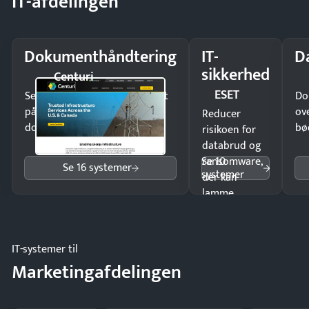
IT-afdelingen
Dokumenthåndtering
IT-
D
sikkerhed
Centuri
ESET
Send kontrakter til underskrift
Do
på minutter og mist ingen
ov
Reducer
dokumenter.
bø
risikoen for
databrud og
Se 10
ransomware,
Se 16 systemer
systemer
der kan
lamme
driften.
IT-systemer til
Marketingafdelingen