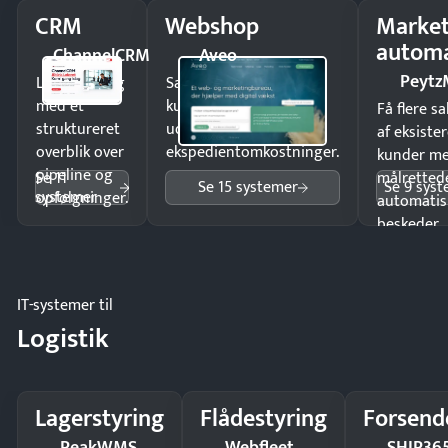
CRM
Webshop
Market
automa
ChannelCRM
Aveo
Peytz
Luk flere salg
Sælg produkter 24/7 til
med et
kunder i hele landet
Få flere s
struktureret
uden
af eksiste
overblik over
ekspedientomkostninger.
kunder m
pipeline og
Se 11
målrettede
Se 15 systemer
Se 9 sys
systemer
opfølgninger.
automatis
beskeder.
IT-systemer til
Logistik
Lagerstyring
Flådestyring
Forsend
PeakWMS
Webfleet
SHIP36