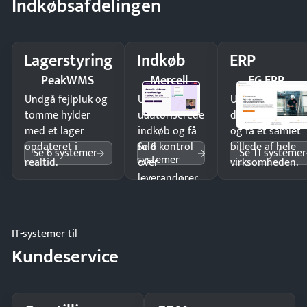
Indkøbsafdelingen
Lagerstyring
Indkøb
ERP
PeakWMS
Mercell
EG ERP
Undgå fejlpluk og
Undgå
Undgå
tomme hylder
uautoriserede
dobbeltindtastn
med et lager
indkøb og få
og få ét samlet
Se 6
opdateret i
fuld kontrol
billede af hele
Se 6 systemer
Se 11 systemer
systemer
realtid.
over
virksomheden.
leverandører
og forbrug.
IT-systemer til
Kundeservice