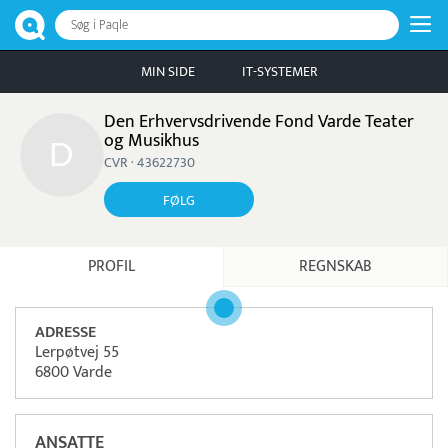
Søg i Paqle
MIN SIDE
IT-SYSTEMER
Den Erhvervsdrivende Fond Varde Teater
og Musikhus
CVR · 43622730
FØLG
PROFIL
REGNSKAB
ADRESSE
Lerpøtvej 55
6800 Varde
ANSATTE