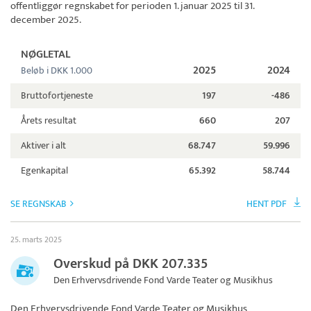
offentliggør regnskabet for perioden 1. januar 2025 til 31.
december 2025.
NØGLETAL
2025
2024
Beløb i DKK 1.000
Bruttofortjeneste
197
-486
Årets resultat
660
207
Aktiver i alt
68.747
59.996
Egenkapital
65.392
58.744
SE REGNSKAB
HENT PDF
25. marts 2025
Overskud på DKK 207.335
Den Erhvervsdrivende Fond Varde Teater og Musikhus
Den Erhvervsdrivende Fond Varde Teater og Musikhus