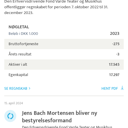
Den Erhvervsdrivende Fond Varde Teater og Musikhus
offentliggør regnskabet for perioden 7. oktober 2022 til 31.
december 2023.
NØGLETAL
2023
Beløb i DKK 1.000
Bruttofortjeneste
-275
Årets resultat
-3
Aktiver i alt
17.545
Egenkapital
17.297
SE REGNSKAB
HENT PDF
15. april 2024
Jens Bach Mortensen bliver ny
bestyrelsesformand
Den Erhvervsdrivende Fond Varde Teater og Musikhus