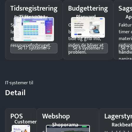
Tidsregistrering
Budgettering
Sags
Tidsmester
Planyard
Ap
Pristjek: 1.200 kr
Spar tid på
Opdag
Faktur
lønberegning og få
budgetafvigelser i
timer 
styr på
tide og grib ind,
materi
ressourceforbruget.
inden de bliver et
reduc
Se 17 systemer
Se 6 systemer
Se 7 
problem.
håndv
papira
IT-systemer til
Detail
POS
Webshop
Lagersty
Customer
Shoporama
Rackbea
1st