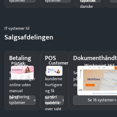
systemer
systemer
systemer
tilpasset
danske
regler.
IT-systemer til
Salgsafdelingen
Betaling
POS
Dokumenthåndt
Customer
Pristjek:
OnPay
Workpoint 365
1st
11.208 kr
Modtag
Ekspedér
Send kontrakter til unde
kortbetalinger
kunderne
på minutter og mist ing
online uden
hurtigere
dokumenter.
manuel
og få
håndtering.
samlet
Se 12
Se 15
Se 16 systemer
systemer
systemer
overblik
over salg
og lager.