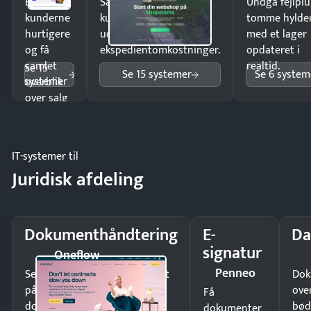
Ekspedér
Sælg produkter 24/7 til
Undgå fejlplu
kunderne
kunder i hele landet
tomme hylde
hurtigere
uden
med et lager
og få
ekspedientomkostninger.
opdateret i
samlet
realtid.
Se 15
Se 15 systemer
Se 6 system
systemer
overblik
over salg
og lager.
IT-systemer til
Juridisk afdeling
Dokumenthåndtering
E-
Da
signatur
Oneflow
Penneo
Send kontrakter til underskrift
Dok
på minutter og mist ingen
ove
Få
dokumenter.
bød
dokumenter