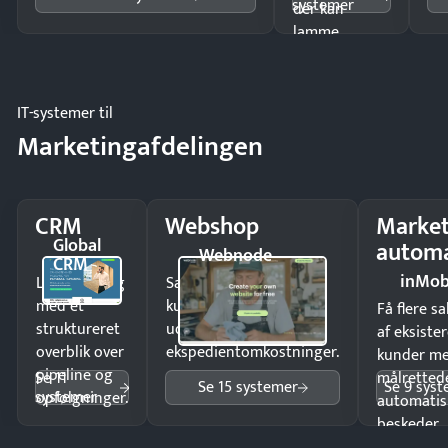
systemer
der kan
lamme
driften.
IT-systemer til
Marketingafdelingen
CRM
Webshop
Market
Global
automa
Webnode
CRM
inMob
Luk flere salg
Sælg produkter 24/7 til
med et
kunder i hele landet
Få flere s
struktureret
uden
af eksiste
overblik over
ekspedientomkostninger.
kunder m
pipeline og
Se 11
målrettede
Se 15 systemer
Se 9 sys
systemer
opfølgninger.
automatis
beskeder.