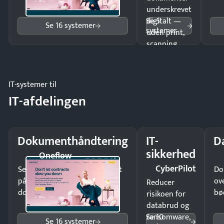
underskrevet
Se 5
digitalt —
Se 16 systemer
systemer
uden print,
scanning
eller fysisk
møde.
IT-systemer til
IT-afdelingen
Dokumenthåndtering
IT-
D
sikkerhed
Oneflow
CyberPilot
Send kontrakter til underskrift
Do
på minutter og mist ingen
ov
Reducer
dokumenter.
bø
risikoen for
databrud og
Se 10
ransomware,
Se 16 systemer