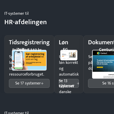
IT-systemer til
HR-afdelingen
Tidsregistrering
Løn
Dokument
ZeBon
EG
Centuri
Pristjek: 7.540 kr
Spar tid på
Udbetal
Send kontrakter
lønberegning og få
løn korrekt
på minutter o
styr på
og
dokumenter.
ressourceforbruget.
automatisk
—
Se 13
Se 17 systemer
Se 16 
systemer
tilpasset
danske
regler.
IT-systemer til