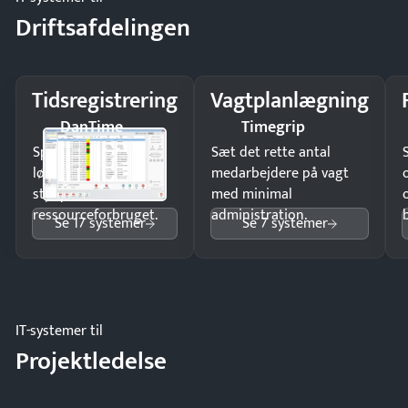
Driftsafdelingen
Tidsregistrering
Vagtplanlægning
DanTime
Timegrip
Spar tid på
Sæt det rette antal
lønberegning og få
medarbejdere på vagt
styr på
med minimal
ressourceforbruget.
administration.
Se 17 systemer
Se 7 systemer
IT-systemer til
Projektledelse