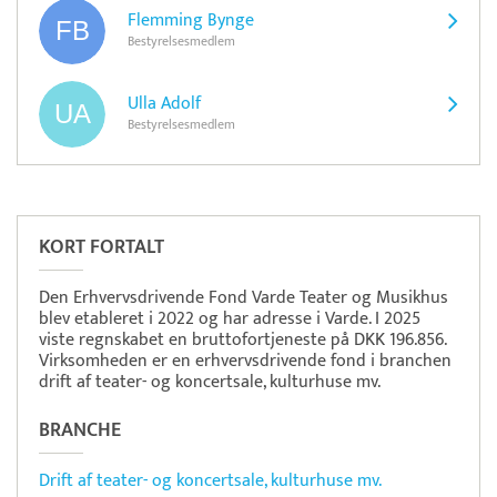
Flemming Bynge
Bestyrelsesmedlem
Ulla Adolf
Bestyrelsesmedlem
Pristjek:
7.540 kr
Se priseksempel
ZeBon
Tidsregistrering
KORT FORTALT
Den Erhvervsdrivende Fond Varde Teater og Musikhus
blev etableret i 2022 og har adresse i Varde. I 2025
viste regnskabet en bruttofortjeneste på DKK 196.856.
Virksomheden er en erhvervsdrivende fond i branchen
drift af teater- og koncertsale, kulturhuse mv.
BRANCHE
Drift af teater- og koncertsale, kulturhuse mv.