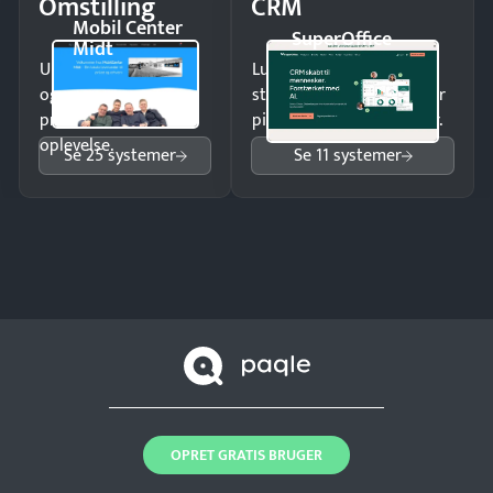
Omstilling
CRM
Mobil Center
SuperOffice
Midt
Undgå tabte opkald
Luk flere salg med et
og giv kunderne en
struktureret overblik over
professionel
pipeline og opfølgninger.
oplevelse.
Se 25 systemer
Se 11 systemer
OPRET GRATIS BRUGER