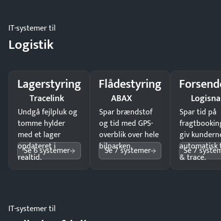
IT-systemer til
Logistik
Lagerstyring
Flådestyring
Forsend
Tracelink
ABAX
Logisn
Undgå fejlpluk og
Spar brændstof
Spar tid på
tomme hylder
og tid med GPS-
fragtbookin
med et lager
overblik over hele
giv kundern
opdateret i
bilparken.
automatisk 
Se 6 systemer
Se 7 systemer
Se 7 syste
realtid.
& trace.
IT-systemer til