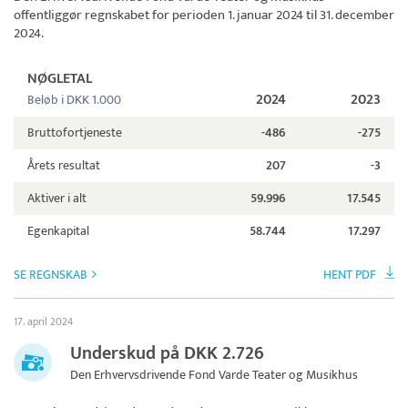
offentliggør regnskabet for perioden 1. januar 2024 til 31. december
2024.
NØGLETAL
2024
2023
Beløb i DKK 1.000
Bruttofortjeneste
-486
-275
Årets resultat
207
-3
Aktiver i alt
59.996
17.545
Egenkapital
58.744
17.297
SE REGNSKAB
HENT PDF
17. april 2024
Underskud på DKK 2.726
Den Erhvervsdrivende Fond Varde Teater og Musikhus