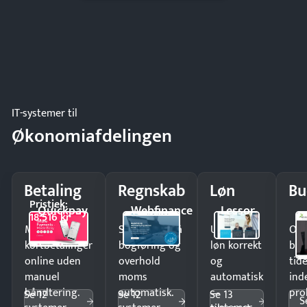
IT-systemer til
Økonomiafdelingen
Betaling
Regnskab
Løn
Bu
Pristjek:
Quickpay
Webfinance
Lessor
18.516 kr
Modtag
Spar timer på
Udbetal
Op
kortbetalinger
bogføring og
løn korrekt
bud
online uden
overhold
og
tide
manuel
moms
automatisk
ind
håndtering.
automatisk.
—
pro
Se 12
Se 12
Se 13
S