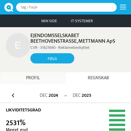
Søg i Paqle
MIN SIDE
IT-SYSTEMER
EJENDOMSSELSKABET
BEETHOVENSTRASSE, METTMANN ApS
CVR · 31621690 · Reklamebeskyttet
FØLG
PROFIL
REGNSKAB
DEC
2024
–
DEC
2025
LIKVIDITETSGRAD
2531%
Meget god