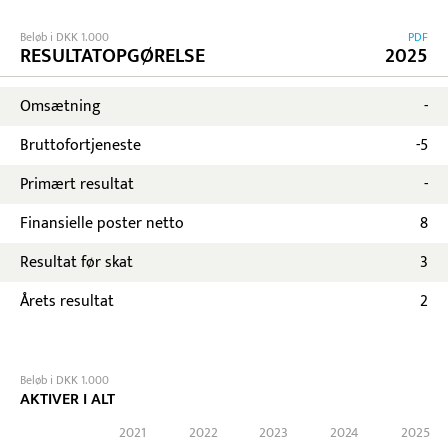
Beløb i DKK 1.000
PDF
RESULTATOPGØRELSE
2025
Omsætning
-
Bruttofortjeneste
-5
Primært resultat
-
Finansielle poster netto
8
Resultat før skat
3
Årets resultat
2
Beløb i DKK 1.000
AKTIVER I ALT
2021
2022
2023
2024
2025