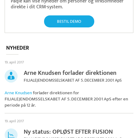
Paqle kan vise nyheder om personer og virksomheder
direkte i dit CRM-system.
BESTIL DEMO
NYHEDER
19. april 2017
Arne Knudsen forlader direktionen
FILIALEJENDOMSSELSKABET AF 5. DECEMBER 2001 ApS
Arne Knudsen
forlader direktionen for
FILIALEJENDOMSSELSKABET AF 5. DECEMBER 2001 ApS
efter en
periode på 12 år.
19. april 2017
Ny status: OPLØST EFTER FUSION