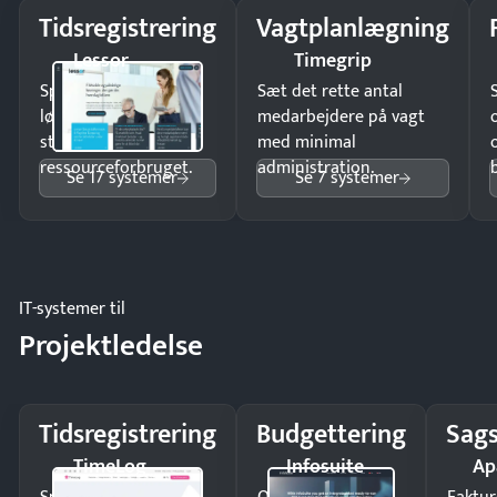
Tidsregistrering
Vagtplanlægning
Lessor
Timegrip
Spar tid på
Sæt det rette antal
lønberegning og få
medarbejdere på vagt
styr på
med minimal
ressourceforbruget.
administration.
Se 17 systemer
Se 7 systemer
IT-systemer til
Projektledelse
Tidsregistrering
Budgettering
Sags
TimeLog
Infosuite
Ap