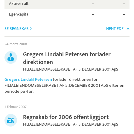
Aktiver i alt
–
–
Egenkapital
–
–
SE REGNSKAB
HENT PDF
24. marts 2008
Gregers Lindahl Petersen forlader
direktionen
FILIALEJENDOMSSELSKABET AF 5. DECEMBER 2001 ApS
Gregers Lindahl Petersen
forlader direktionen for
FILIALEJENDOMSSELSKABET AF 5. DECEMBER 2001 ApS
efter en
periode på 4 år.
1. februar 2007
Regnskab for 2006 offentliggjort
FILIALEJENDOMSSELSKABET AF 5. DECEMBER 2001 ApS