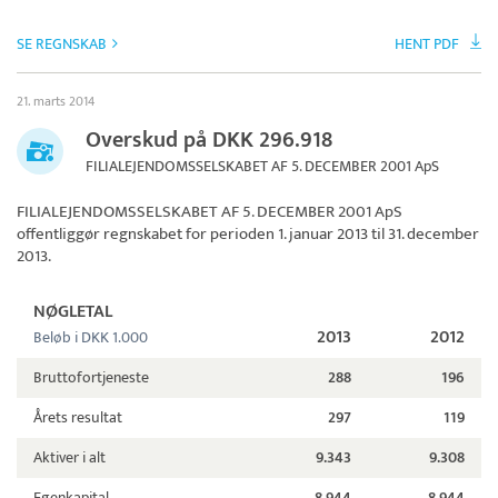
SE REGNSKAB
HENT PDF
21. marts 2014
Overskud på DKK 296.918
FILIALEJENDOMSSELSKABET AF 5. DECEMBER 2001 ApS
FILIALEJENDOMSSELSKABET AF 5. DECEMBER 2001 ApS
offentliggør regnskabet for perioden 1. januar 2013 til 31. december
2013.
NØGLETAL
2013
2012
Beløb i DKK 1.000
Bruttofortjeneste
288
196
Årets resultat
297
119
Aktiver i alt
9.343
9.308
Egenkapital
8.944
8.944