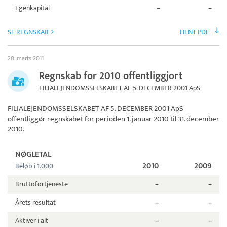
Egenkapital
–
–
SE REGNSKAB
HENT PDF
20. marts 2011
Regnskab for 2010 offentliggjort
FILIALEJENDOMSSELSKABET AF 5. DECEMBER 2001 ApS
FILIALEJENDOMSSELSKABET AF 5. DECEMBER 2001 ApS
offentliggør regnskabet for perioden 1. januar 2010 til 31. december
2010.
NØGLETAL
2010
2009
Beløb i 1.000
Bruttofortjeneste
–
–
Årets resultat
–
–
Aktiver i alt
–
–