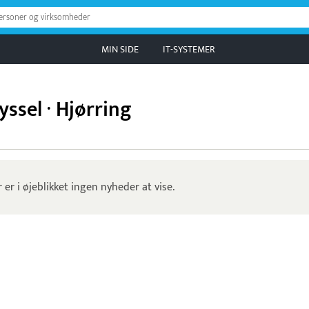
personer og virksomheder
MIN SIDE
IT-SYSTEMER
ssel · Hjørring
 er i øjeblikket ingen nyheder at vise.