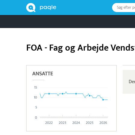
Søg efter 
FOA - Fag og Arbejde Vendsy
ANSATTE
Der
15
10
5
0
2022
2023
2024
2025
2026