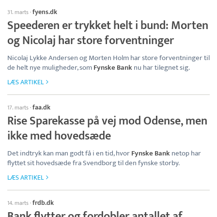
fyens.dk
31. marts
·
Speederen er trykket helt i bund: Morten
og Nicolaj har store forventninger
Nicolaj Lykke Andersen og Morten Holm har store forventninger til
de helt nye muligheder, som
Fynske Bank
nu har tilegnet sig.
LÆS ARTIKEL
faa.dk
17. marts
·
Rise Sparekasse på vej mod Odense, men
ikke med hovedsæde
Det indtryk kan man godt få i en tid, hvor
Fynske Bank
netop har
flyttet sit hovedsæde fra Svendborg til den fynske storby.
LÆS ARTIKEL
frdb.dk
14. marts
·
Bank flytter og fordobler antallet af