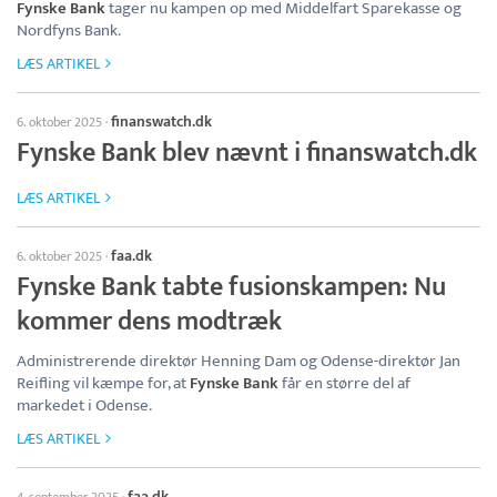
Fynske Bank
tager nu kampen op med Middelfart Sparekasse og
Nordfyns Bank.
LÆS ARTIKEL
finanswatch.dk
6. oktober 2025
·
Fynske Bank blev nævnt i finanswatch.dk
LÆS ARTIKEL
faa.dk
6. oktober 2025
·
Fynske Bank tabte fusionskampen: Nu
kommer dens modtræk
Administrerende direktør Henning Dam og Odense-direktør Jan
Reifling vil kæmpe for, at
Fynske Bank
får en større del af
markedet i Odense.
LÆS ARTIKEL
faa.dk
4. september 2025
·