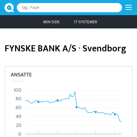
Søg i Paqle
MIN SIDE
IT-SYSTEMER
FYNSKE BANK A/S · Svendborg
ANSATTE
100
80
60
40
20
0