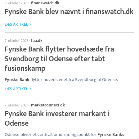
finanswatch.dk
8. oktober 2025
·
Fynske Bank blev nævnt i finanswatch.dk
LÆS ARTIKEL
faa.dk
7. oktober 2025
·
Fynske Bank flytter hovedsæde fra
Svendborg til Odense efter tabt
fusionskamp
Fynske Bank
flytter hovedsædet fra Svendborg til Odense.
LÆS ARTIKEL
marketconnect.dk
7. oktober 2025
·
Fynske Bank investerer markant i
Odense
Odense bliver et centralt omdrejningspunkt for
Fynske Banks