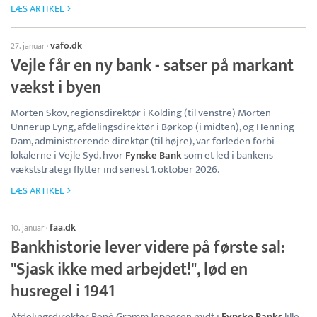
LÆS ARTIKEL
vafo.dk
27. januar
·
Vejle får en ny bank - satser på markant
vækst i byen
Morten Skov, regionsdirektør i Kolding (til venstre) Morten
Unnerup Lyng, afdelingsdirektør i Børkop (i midten), og Henning
Dam, administrerende direktør (til højre), var forleden forbi
lokalerne i Vejle Syd, hvor
Fynske Bank
som et led i bankens
vækststrategi flytter ind senest 1. oktober 2026.
LÆS ARTIKEL
faa.dk
10. januar
·
Bankhistorie lever videre på første sal:
"Sjask ikke med arbejdet!", lød en
husregel i 1941
Afdelingsdirektør René Gramm Jeppesen midt i
Fynske Banks
lille