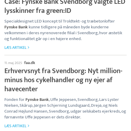
Case: Fynske Bank Svendborg valgte LED
lysskinner fra green:ID
Specialdesignet LED koncept til Troldtekt- og træbetonlofter
Fynske Bank
kunne tidligere på måneden byde kunderne
velkommen i deres nyrenoverede filial i Svendborg, hvor æstetik
og funktionalitet går op i en højere enhed.
LÆS ARTIKEL
faa.dk
11. maj 2025
·
Erhvervsnyt fra Svendborg: Nyt million-
minus hos cykelhandler og ny ejer af
havecenter
Fonden for
Fynske Bank
, Uffe Jeppesen, Svendborg, Lars Lyster
Nielsen, Skårup, Jørgen Schjerning Lundsgaard, Drejø, og Niels
Conrad Højlund Hansen, Svendborg, udgør selskabets ejerkreds, og
førnævnte Uffe Jeppesen er dets direktør.
LÆS ARTIKEL