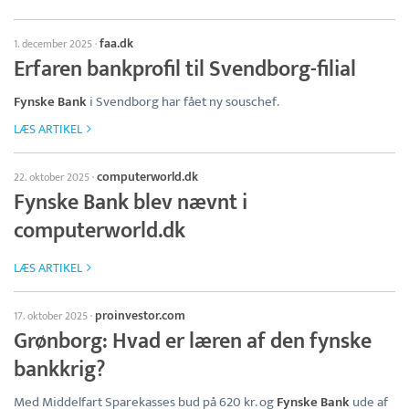
faa.dk
1. december 2025
·
Erfaren bankprofil til Svendborg-filial
Fynske Bank
i Svendborg har fået ny souschef.
LÆS ARTIKEL
computerworld.dk
22. oktober 2025
·
Fynske Bank blev nævnt i
computerworld.dk
LÆS ARTIKEL
proinvestor.com
17. oktober 2025
·
Grønborg: Hvad er læren af den fynske
bankkrig?
Med Middelfart Sparekasses bud på 620 kr. og
Fynske Bank
ude af