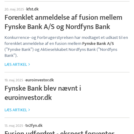
kfst.dk
20. maj 2025
·
Forenklet anmeldelse af fusion mellem
Fynske Bank A/S og Nordfyns Bank
Konkurrence- og Forbrugerstyrelsen har modtaget et udkast til en
forenklet anmeldelse af en fusion mellem
Fynske Bank A/S
(”Fynske Bank”) og Aktieselskabet Nordfyns Bank (”Nordfyns
Bank”).
LÆS ARTIKEL
euroinvestor.dk
19. maj 2025
·
Fynske Bank blev nævnt i
euroinvestor.dk
LÆS ARTIKEL
tv2fyn.dk
13. maj 2025
·
Fusion udfordret - ekspert forventer