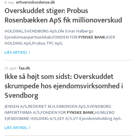
erhvervslivodense.dk
8. maj
·
Overskuddet stiger: Probus
Rosenbækken ApS fik millionoverskud
HOLDING, SVENDBORG ApS,Ole Einar Halbergs
Ejendomsanpartsselskab,FONDEN FOR
FYNSKE BANK
,KIER
HOLDING ApS,Probus TPC ApS.
LÆS ARTIKEL
faa.dk
27. april
·
Ikke så højt som sidst: Overskuddet
skrumpede hos ejendomsvirksomhed i
Svendborg
JENSEN A/S,REDERIET M.H.SIMONSEN ApS,SVENDBORG
IMPORTFIRMA A/S,FONDEN FOR
FYNSKE BANK
,HUMLEBO
EJENDOMME HOLDING A/S,SEF A/S,VT Ejendomsholding ApS.
LÆS ARTIKEL