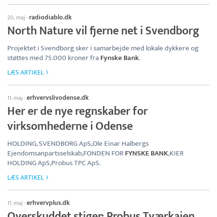
radiodiablo.dk
20. maj
·
North Nature vil fjerne net i Svendborg
Projektet i Svendborg sker i samarbejde med lokale dykkere og
støttes med 75.000 kroner fra
Fynske Bank
.
LÆS ARTIKEL
erhvervslivodense.dk
11. maj
·
Her er de nye regnskaber for
virksomhederne i Odense
HOLDING, SVENDBORG ApS,Ole Einar Halbergs
Ejendomsanpartsselskab,FONDEN FOR
FYNSKE BANK
,KIER
HOLDING ApS,Probus TPC ApS.
LÆS ARTIKEL
erhvervplus.dk
11. maj
·
Overskuddet stiger: Probus Tværkajen