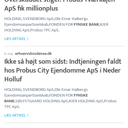
ApS fik millionplus
HOLDING, SVENDBORG ApS,Ole Einar Halbergs
Ejendomsanpartsselskab,FONDEN FOR
FYNSKE BANK
,KIER
HOLDING ApS,Probus TPC ApS.
LÆS ARTIKEL
erhvervslivodense.dk
8. maj
·
Ikke så højt som sidst: Indtjeningen faldt
hos Probus City Ejendomme ApS i Neder
Holluf
HOLDING, SVENDBORG ApS,Ole Einar Halbergs
Ejendomsanpartsselskab,FONDEN FOR
FYNSKE
BANK
,SØLYSTGAARD HOLDING ApS,KIER HOLDING ApS,Probus
TPC ApS.
LÆS ARTIKEL