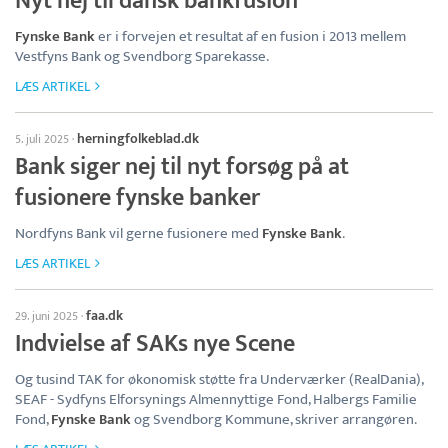
Nyt nej til dansk bankfusion
Fynske Bank
er i forvejen et resultat af en fusion i 2013 mellem
Vestfyns Bank og Svendborg Sparekasse.
LÆS ARTIKEL
herningfolkeblad.dk
5. juli 2025
·
Bank siger nej til nyt forsøg på at
fusionere fynske banker
Nordfyns Bank vil gerne fusionere med
Fynske Bank
.
LÆS ARTIKEL
faa.dk
29. juni 2025
·
Indvielse af SAKs nye Scene
Og tusind TAK for økonomisk støtte fra Underværker (RealDania),
SEAF - Sydfyns Elforsynings Almennyttige Fond, Halbergs Familie
Fond,
Fynske Bank
og Svendborg Kommune, skriver arrangøren.