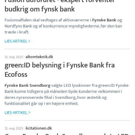
budkrig om fynsk bank
Fusionsaftalen skal vedtages af aktionærerne i
Fynske Bank
og
Nordfyns Bank og af konkurrence-myndighederne, før den kan
træde i kraft.
LÆS ARTIKEL
altomteknik.dk
13. maj 2025
·
green:ID belysning i Fynske Bank fra
Ecofoss
Fynske Bank Svendborg
valgte LED lysskinner fra green:ID Fynske
Bank kunne tidligere på måneden byde kunderne velkommen i
deres nyrenoverede filial i Svendborg, hvor æstetik og
funktionalitet går op i en højere enhed.
LÆS ARTIKEL
licitationen.dk
12. maj 2025
·