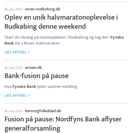
vores-rudkobing.dk
18. juni 2025
·
Oplev en unik halvmaratonoplevelse i
Rudkøbing denne weekend
Start din lørdag på Havnepladsen i Rudkøbing og tag del i
Fynske
Bank
De 3 Broer Halvmaraton.
LÆS ARTIKEL
avisen.dk
16. juni 2025
·
Bank-fusion på pause
Hos
Fynske Bank
lyder samme melding.
LÆS ARTIKEL
herningfolkeblad.dk
16. juni 2025
·
Fusion på pause: Nordfyns Bank aflyser
generalforsamling