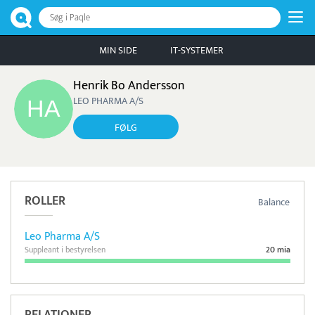
Søg i Paqle
MIN SIDE
IT-SYSTEMER
Henrik Bo Andersson
LEO PHARMA A/S
FØLG
ROLLER
Balance
Leo Pharma A/S
Suppleant i bestyrelsen
20 mia