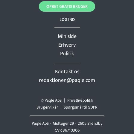
OPRET GRATIS BRUGER
LOG IND
Min side
Erhverv
Politik
Kontakt os
redaktionen@paqle.com
© Paqle ApS
Privatlivspolitik
Brugervilkår
Spørgsmål til GDPR
Paqle ApS
Midtager 29
2605 Brøndby
CVR 36710306