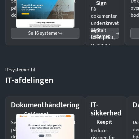
Send kontrakter til underskrift
Dok
Sign
på minutter og mist ingen
ove
Få
dokumenter.
bød
dokumenter
underskrevet
Se 5
digitalt —
Se 16 systemer
systemer
uden print,
scanning
eller fysisk
møde.
IT-systemer til
IT-afdelingen
Dokumenthåndtering
IT-
D
sikkerhed
GetAccept
Keepit
Send kontrakter til underskrift
Do
på minutter og mist ingen
ov
Reducer
dokumenter.
bø
risikoen for