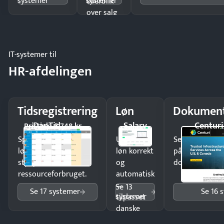
systemer
systemer
overblik
over salg
og lager.
IT-systemer til
HR-afdelingen
Tidsregistrering
Løn
Dokument
DanTid
Salary
Centuri
Pristjek: 5.748 kr
Spar tid på
Udbetal
Send kontrakter
lønberegning og få
løn korrekt
på minutter o
styr på
og
dokumenter.
ressourceforbruget.
automatisk
—
Se 13
Se 17 systemer
Se 16 
systemer
tilpasset
danske
regler.