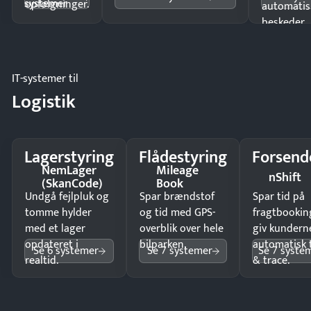
systemer
opfølgninger.
automatis
beskeder.
IT-systemer til
Logistik
Lagerstyring
Flådestyring
Forsend
NemLager
Mileage
nShift
(SkanCode)
Book
Undgå fejlpluk og
Spar brændstof
Spar tid på
tomme hylder
og tid med GPS-
fragtbookin
med et lager
overblik over hele
giv kundern
opdateret i
bilparken.
automatisk 
Se 6 systemer
Se 7 systemer
Se 7 syste
realtid.
& trace.