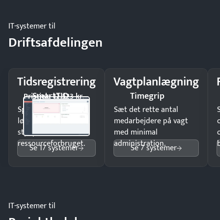
IT-systemer til
Driftsafdelingen
Tidsregistrering
Vagtplanlægning
SmartTID
Timegrip
Pristjek: 12.523 kr
Spar tid på
Sæt det rette antal
lønberegning og få
medarbejdere på vagt
styr på
med minimal
ressourceforbruget.
administration.
Se 17 systemer
Se 7 systemer
IT-systemer til