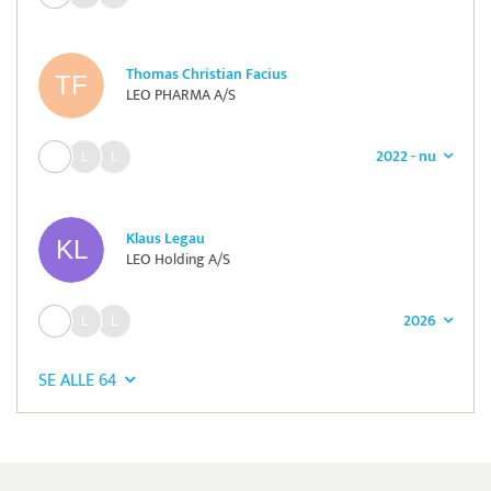
Thomas Christian Facius
LEO PHARMA A/S
2022 - nu
Klaus Legau
LEO Holding A/S
2026
SE ALLE 64
Pristjek:
5.748 kr
Se priseksempel
DanTid
Tidsregistrering