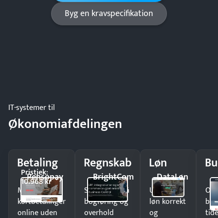
Byg en kravspecifikation
IT-systemer til
Økonomiafdelingen
Betaling
Regnskab
Løn
Bu
Pristjek:
Pensopay
BrightCom
DataLøn
10.968 kr
Modtag
Spar timer på
Udbetal
Op
kortbetalinger
bogføring og
løn korrekt
bud
online uden
overhold
og
tide