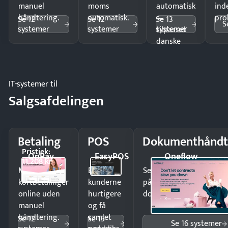
manuel
moms
automatisk
ind
håndtering.
automatisk.
—
pro
Se 12
Se 12
Se 13
S
systemer
systemer
systemer
tilpasset
danske
regler.
IT-systemer til
Salgsafdelingen
Betaling
POS
Dokumenthåndt
Pristjek:
OnPay
EasyPOS
Oneflow
11.208 kr
Modtag
Ekspedér
Send kontrakter til unde
kortbetalinger
kunderne
på minutter og mist ing
online uden
hurtigere
dokumenter.
manuel
og få
håndtering.
samlet
Se 12
Se 15
Se 16 systemer