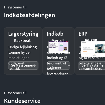
IT-systemer til
Indkøbsafdelingen
Lagerstyring
Indkøb
ERP
Rackbeat
Mercell
EG ERP
Undgå fejlpluk og
Undgå
Undgå
tomme hylder
uautoriserede
dobbeltindtastn
med et lager
indkøb og få
og få ét samlet
Se 6
opdateret i
fuld kontrol
billede af hele
Se 6 systemer
Se 11 systemer
systemer
realtid.
over
virksomheden.
leverandører
og forbrug.
IT-systemer til
Kundeservice