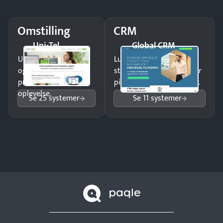
Omstilling
CRM
Uni-Tel
Global CRM
Undgå tabte opkald
Luk flere salg med et
og giv kunderne en
struktureret overblik over
professionel
pipeline og opfølgninger.
oplevelse.
Se 25 systemer
Se 11 systemer