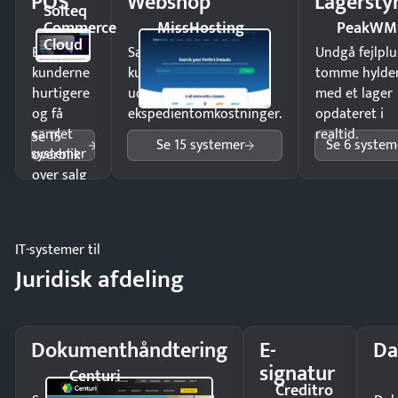
POS
Webshop
Lagersty
Solteq
Commerce
MissHosting
PeakWM
Cloud
Ekspedér
Sælg produkter 24/7 til
Undgå fejlplu
kunderne
kunder i hele landet
tomme hylde
hurtigere
uden
med et lager
og få
ekspedientomkostninger.
opdateret i
samlet
realtid.
Se 15
Se 15 systemer
Se 6 system
systemer
overblik
over salg
og lager.
IT-systemer til
Juridisk afdeling
Dokumenthåndtering
E-
Da
signatur
Centuri
Creditro