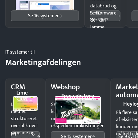
databrud og
Se 10
ransomware,
Se 16 systemer
systemer
der kan
lamme
driften.
IT-systemer til
Marketingafdelingen
CRM
Webshop
Market
Lime
automa
Freewebstore
CRM
Heylo
Luk flere salg
Sælg produkter 24/7 til
med et
kunder i hele landet
Få flere s
struktureret
uden
af eksiste
overblik over
ekspedientomkostninger.
kunder m
pipeline og
Se 11
målrettede
Se 15 systemer
Se 9 sys