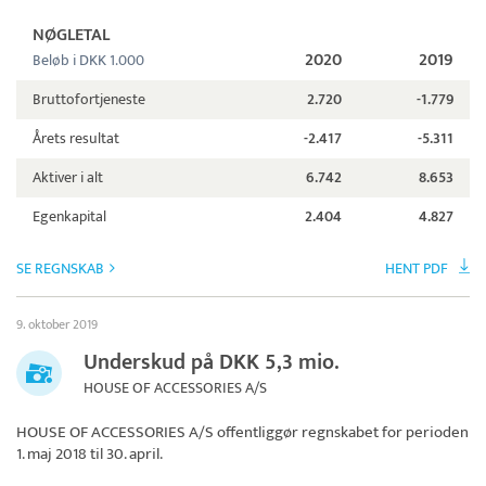
NØGLETAL
2020
2019
Beløb i DKK 1.000
Bruttofortjeneste
2.720
-1.779
Årets resultat
-2.417
-5.311
Aktiver i alt
6.742
8.653
Egenkapital
2.404
4.827
SE REGNSKAB
HENT PDF
9. oktober 2019
Underskud på DKK 5,3 mio.
HOUSE OF ACCESSORIES A/S
HOUSE OF ACCESSORIES A/S
offentliggør regnskabet for perioden
1. maj 2018 til 30. april.