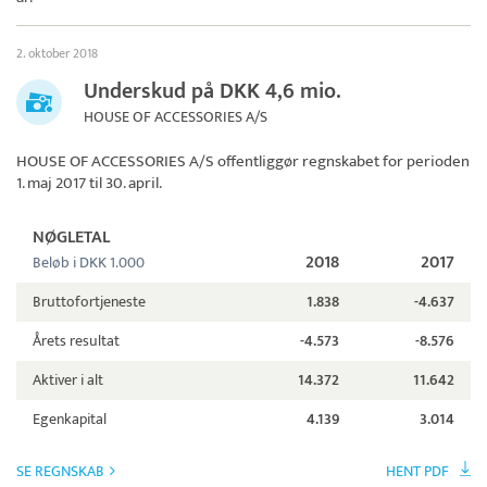
2. oktober 2018
Underskud på DKK 4,6 mio.
HOUSE OF ACCESSORIES A/S
HOUSE OF ACCESSORIES A/S
offentliggør regnskabet for perioden
1. maj 2017 til 30. april.
NØGLETAL
2018
2017
Beløb i DKK 1.000
Bruttofortjeneste
1.838
-4.637
Årets resultat
-4.573
-8.576
Aktiver i alt
14.372
11.642
Egenkapital
4.139
3.014
SE REGNSKAB
HENT PDF