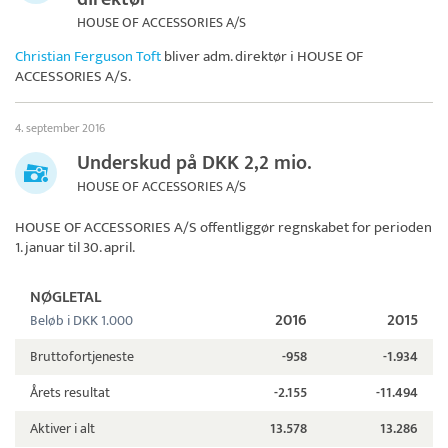
HOUSE OF ACCESSORIES A/S
Christian Ferguson Toft
bliver adm. direktør i
HOUSE OF
ACCESSORIES A/S
.
4. september 2016
Underskud på DKK 2,2 mio.
HOUSE OF ACCESSORIES A/S
HOUSE OF ACCESSORIES A/S
offentliggør regnskabet for perioden
1. januar til 30. april.
NØGLETAL
2016
2015
Beløb i DKK 1.000
Bruttofortjeneste
-958
-1.934
Årets resultat
-2.155
-11.494
Aktiver i alt
13.578
13.286