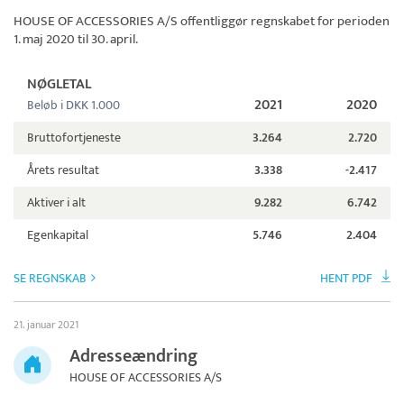
HOUSE OF ACCESSORIES A/S
offentliggør regnskabet for perioden
1. maj 2020 til 30. april.
NØGLETAL
2021
2020
Beløb i DKK 1.000
Bruttofortjeneste
3.264
2.720
Årets resultat
3.338
-2.417
Aktiver i alt
9.282
6.742
Egenkapital
5.746
2.404
SE REGNSKAB
HENT PDF
21. januar 2021
Adresseændring
HOUSE OF ACCESSORIES A/S