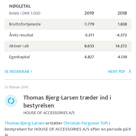
NØGLETAL
2019
2018
Beløb i DKK 1.000
Bruttofortjeneste
-1.779
1.838
Årets resultat
-5.311
-4.573
Aktiver i alt
8.653
14.372
Egenkapital
4.827
4.139
SE REGNSKAB
HENT PDF
21. februar 2019
Thomas Bjerg-Larsen træder ind i
bestyrelsen
HOUSE OF ACCESSORIES A/S
Thomas Bjerg-Larsen
erstatter
Christian Ferguson Toft
i
bestyrelsen for
HOUSE OF ACCESSORIES A/S
efter en periode på 9
år.