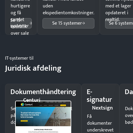
hurtigere
uden
med et lager
og få
ekspedientomkostninger.
opdateret i
samlet
realtid.
Se 15
Se 15 systemer
Se 6 system
systemer
overblik
over salg
og lager.
IT-systemer til
Juridisk afdeling
Dokumenthåndtering
E-
Da
signatur
Centuri
Nextsign
Send kontrakter til underskrift
Dok
på minutter og mist ingen
ove
Få
dokumenter.
bød
dokumenter
underskrevet