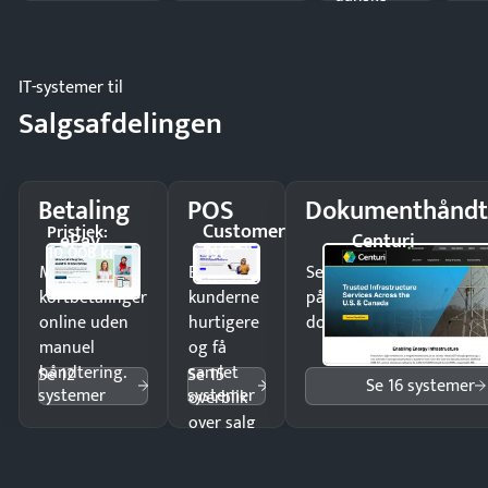
regler.
IT-systemer til
Salgsafdelingen
Betaling
POS
Dokumenthåndt
Customer
Pristjek:
ePay
Centuri
1st
10.008 kr
Modtag
Ekspedér
Send kontrakter til unde
kortbetalinger
kunderne
på minutter og mist ing
online uden
hurtigere
dokumenter.
manuel
og få
håndtering.
samlet
Se 12
Se 15
Se 16 systemer
systemer
systemer
overblik
over salg
og lager.