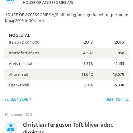
HOUSE OF ACCESSORIES A/S
HOUSE OF ACCESSORIES A/S
offentliggør regnskabet for perioden
1. maj 2016 til 30. april.
NØGLETAL
2017
2016
Beløb i DKK 1.000
Bruttofortjeneste
-4.637
-958
Årets resultat
-8.576
-2.155
Aktiver i alt
11.642
13.578
Egenkapital
3.014
5.338
SE REGNSKAB
HENT PDF
30. november 2016
Christian Ferguson Toft bliver adm.
direktør