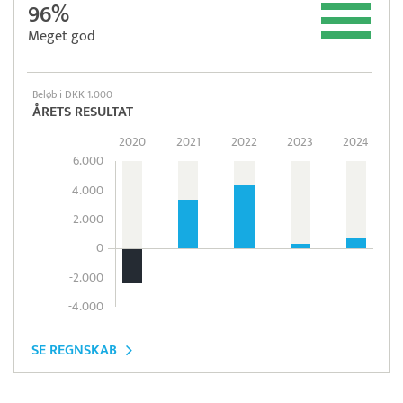
96%
Meget god
Beløb i DKK 1.000
ÅRETS RESULTAT
2020
2021
2022
2023
2024
6.000
4.000
2.000
0
-2.000
-4.000
SE REGNSKAB
Pristjek:
7.548 kr
Se priseksempel
Timegrip
Tidsregistrering