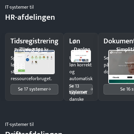
IT-systemer til
HR-afdelingen
Tidsregistrering
Løn
Dokument
Timegrip
Danløn
Simplit
Pristjek: 7.548 kr
Spar tid på
Udbetal
Send kontrakter
lønberegning og få
løn korrekt
på minutter o
styr på
og
dokumenter.
ressourceforbruget.
automatisk
—
Se 13
Se 17 systemer
Se 16 
systemer
tilpasset
danske
regler.
IT-systemer til