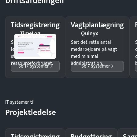
Driftsafdelingen
Tidsregistrering
Vagtplanlægning
TimeLog
Quinyx
Spar tid på
Sæt det rette antal
lønberegning og få
medarbejdere på vagt
styr på
med minimal
ressourceforbruget.
administration.
Se 17 systemer
Se 7 systemer
IT-systemer til
Projektledelse
Tidsregistrering
Budgettering
Sags