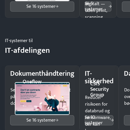
Se 5
digitalt —
Se 16 systemer
systemer
uden print,
scanning
eller fysisk
møde.
IT-systemer til
IT-afdelingen
Dokumenthåndtering
IT-
D
sikkerhed
Oneflow
CSIS
Security
Send kontrakter til underskrift
Do
Group
på minutter og mist ingen
ov
Reducer
dokumenter.
bø
risikoen for
databrud og
Se 10
ransomware,
Se 16 systemer
systemer
der kan