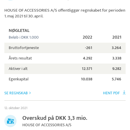
HOUSE OF ACCESSORIES A/S
offentliggør regnskabet for perioden
1. maj 2021 til 30. april.
NØGLETAL
2022
2021
Beløb i DKK 1.000
Bruttofortjeneste
-261
3.264
Årets resultat
4.292
3.338
Aktiver i alt
12.571
9.282
Egenkapital
10.038
5.746
SE REGNSKAB
HENT PDF
12. oktober 2021
Overskud på DKK 3,3 mio.
HOUSE OF ACCESSORIES A/S