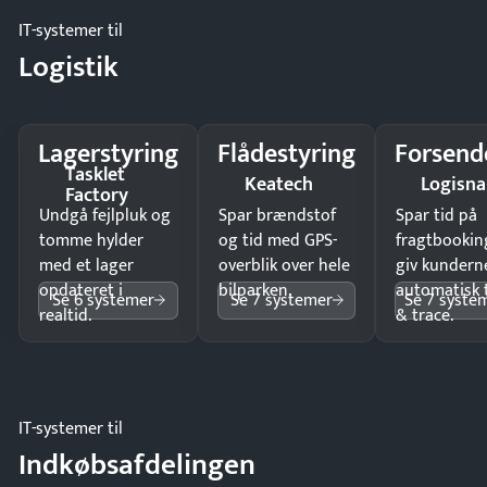
IT-systemer til
Logistik
Lagerstyring
Flådestyring
Forsend
Tasklet
Keatech
Logisn
Factory
Undgå fejlpluk og
Spar brændstof
Spar tid på
tomme hylder
og tid med GPS-
fragtbookin
med et lager
overblik over hele
giv kundern
opdateret i
bilparken.
automatisk 
Se 6 systemer
Se 7 systemer
Se 7 syste
realtid.
& trace.
IT-systemer til
Indkøbsafdelingen