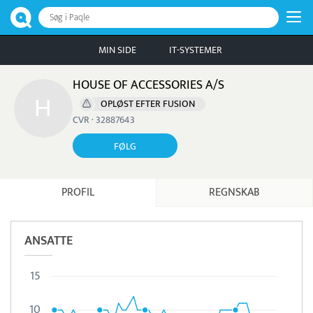
Søg i Paqle
MIN SIDE
IT-SYSTEMER
HOUSE OF ACCESSORIES A/S
OPLØST EFTER FUSION
CVR · 32887643
FØLG
PROFIL
REGNSKAB
ANSATTE
15
10