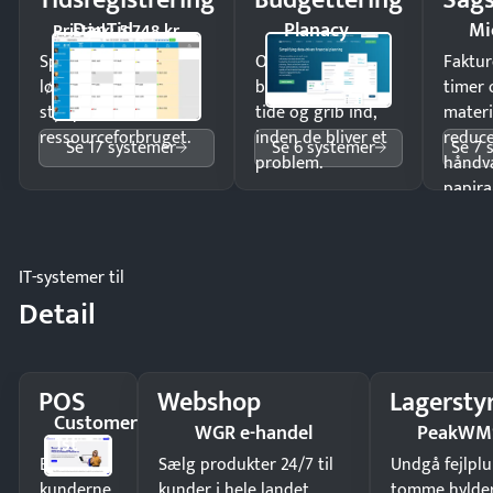
DanTid
Planacy
Mi
Pristjek: 5.748 kr
Spar tid på
Opdag
Faktur
lønberegning og få
budgetafvigelser i
timer 
styr på
tide og grib ind,
materi
ressourceforbruget.
inden de bliver et
reduc
Se 17 systemer
Se 6 systemer
Se 7 
problem.
håndv
papira
IT-systemer til
Detail
POS
Webshop
Lagersty
Customer
WGR e-handel
PeakWM
1st
Ekspedér
Sælg produkter 24/7 til
Undgå fejlplu
kunderne
kunder i hele landet
tomme hylde