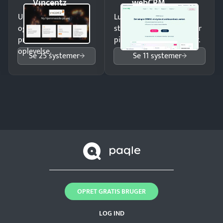
Vincentz
webCRM
Undgå tabte opkald
Luk flere salg med et
og giv kunderne en
struktureret overblik over
professionel
pipeline og opfølgninger.
oplevelse.
Se 25 systemer
Se 11 systemer
OPRET GRATIS BRUGER
LOG IND