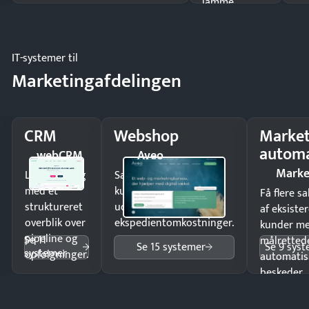
lamme
driften.
IT-systemer til
Marketingafdelingen
CRM
Webshop
Market
automa
webCRM
Aveo
Marke
Luk flere salg
Sælg produkter 24/7 til
med et
kunder i hele landet
Få flere s
struktureret
uden
af eksiste
overblik over
ekspedientomkostninger.
kunder m
pipeline og
Se 11
målrettede
Se 15 systemer
Se 9 sys
systemer
opfølgninger.
automatis
beskeder.