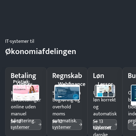
IT-systemer til
Økonomiafdelingen
Betaling
Regnskab
Løn
Bu
Pristjek:
OnPay
Webfinance
Lessor
11.208 kr
Modtag
Spar timer på
Udbetal
Op
kortbetalinger
bogføring og
løn korrekt
bud
online uden
overhold
og
tide
manuel
moms
automatisk
ind
håndtering.
automatisk.
—
pro
Se 12
Se 12
Se 13
S
systemer
systemer
systemer
tilpasset
danske