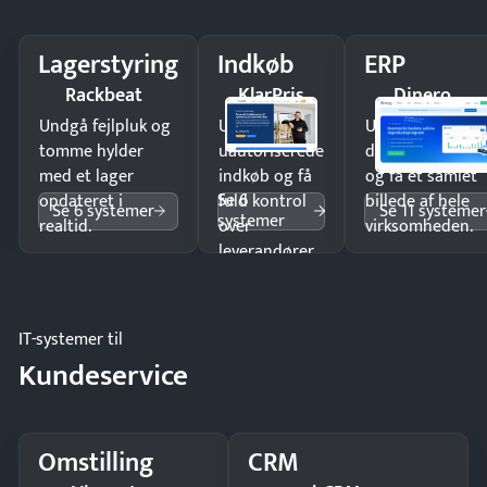
Lagerstyring
Indkøb
ERP
Rackbeat
KlarPris
Dinero
Undgå fejlpluk og
Undgå
Undgå
tomme hylder
uautoriserede
dobbeltindtastn
med et lager
indkøb og få
og få ét samlet
Se 6
opdateret i
fuld kontrol
billede af hele
Se 6 systemer
Se 11 systemer
systemer
realtid.
over
virksomheden.
leverandører
og forbrug.
IT-systemer til
Kundeservice
Omstilling
CRM