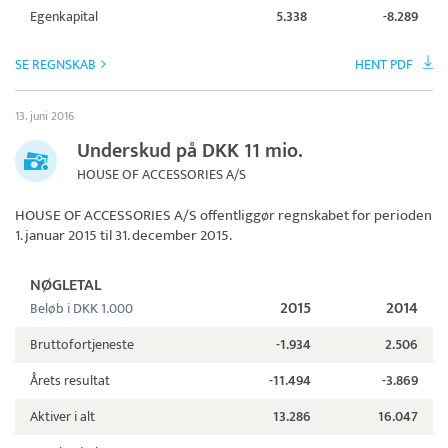
Egenkapital
5.338
-8.289
SE REGNSKAB
HENT PDF
13. juni 2016
Underskud på DKK 11 mio.
HOUSE OF ACCESSORIES A/S
HOUSE OF ACCESSORIES A/S
offentliggør regnskabet for perioden
1. januar 2015 til 31. december 2015.
NØGLETAL
2015
2014
Beløb i DKK 1.000
Bruttofortjeneste
-1.934
2.506
Årets resultat
-11.494
-3.869
Aktiver i alt
13.286
16.047