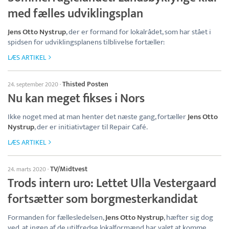
med fælles udviklingsplan
Jens Otto Nystrup
, der er formand for lokalrådet, som har stået i
spidsen for udviklingsplanens tilblivelse fortæller:
LÆS ARTIKEL
Thisted Posten
24. september 2020
·
Nu kan meget fikses i Nors
Ikke noget med at man henter det næste gang, fortæller
Jens Otto
Nystrup
, der er initiativtager til Repair Café.
LÆS ARTIKEL
TV/Midtvest
24. marts 2020
·
Trods intern uro: Lettet Ulla Vestergaard
fortsætter som borgmesterkandidat
Formanden for fællesledelsen,
Jens Otto Nystrup
, hæfter sig dog
ved, at ingen af de utilfredse lokalformænd har valgt at komme