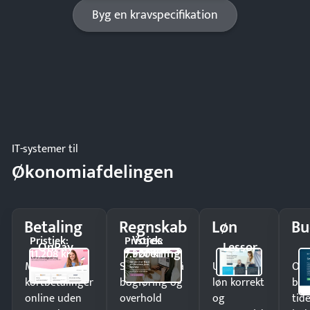
Byg en kravspecifikation
IT-systemer til
Økonomiafdelingen
Betaling
Regnskab
Løn
Bu
Vores
Pristjek:
Pristjek:
OnPay
Lessor
Forening
11.208 kr
7.920 kr
Modtag
Spar timer på
Udbetal
Op
kortbetalinger
bogføring og
løn korrekt
bud
online uden
overhold
og
tide