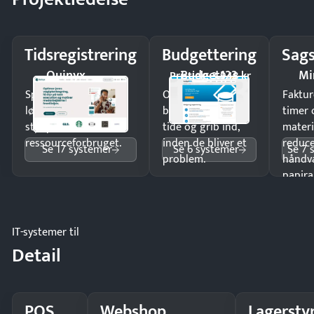
Tidsregistrering
Budgettering
Sags
Quinyx
Budget123
Mi
Pristjek: 3.948 kr
Spar tid på
Opdag
Faktur
lønberegning og få
budgetafvigelser i
timer 
styr på
tide og grib ind,
materi
ressourceforbruget.
inden de bliver et
reduc
Se 17 systemer
Se 6 systemer
Se 7 
problem.
håndv
papira
IT-systemer til
Detail
POS
Webshop
Lagersty