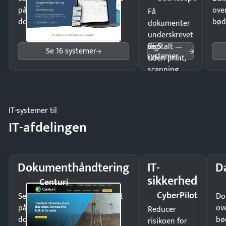
på minutter og mist ingen
ove
Få
dokumenter.
bød
dokumenter
underskrevet
Se 5
digitalt —
Se 16 systemer
systemer
uden print,
scanning
eller fysisk
møde.
IT-systemer til
IT-afdelingen
Dokumenthåndtering
IT-
D
sikkerhed
Centuri
CyberPilot
Send kontrakter til underskrift
Do
på minutter og mist ingen
ov
Reducer
dokumenter.
bø
risikoen for