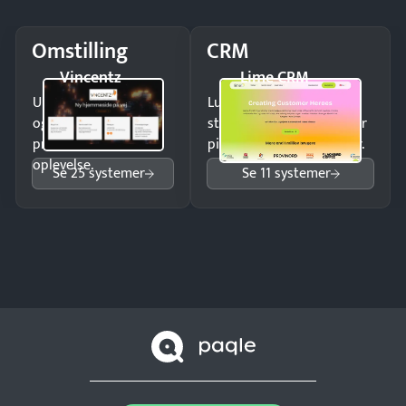
Omstilling
CRM
Vincentz
Lime CRM
Undgå tabte opkald
Luk flere salg med et
og giv kunderne en
struktureret overblik over
professionel
pipeline og opfølgninger.
oplevelse.
Se 25 systemer
Se 11 systemer