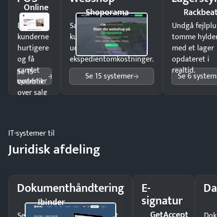
Online
Shoporama
Rackbea
POS
Ekspedér
Sælg produkter 24/7 til
Undgå fejlplu
kunderne
kunder i hele landet
tomme hylde
hurtigere
uden
med et lager
og få
ekspedientomkostninger.
opdateret i
samlet
realtid.
Se 15
Se 15 systemer
Se 6 system
systemer
overblik
over salg
og lager.
IT-systemer til
Juridisk afdeling
Dokumenthåndtering
E-
Da
signatur
Ibinder
GetAccept
Send kontrakter til underskrift
Dok