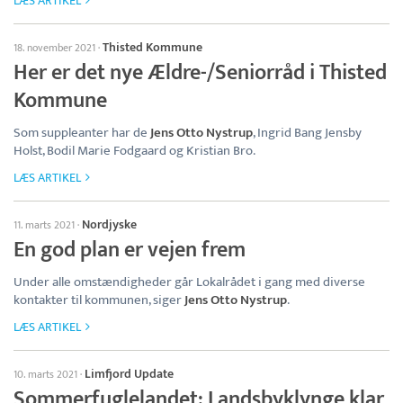
LÆS ARTIKEL
Thisted Kommune
18. november 2021
·
Her er det nye Ældre-/Seniorråd i Thisted
Kommune
Som suppleanter har de
Jens Otto Nystrup
, Ingrid Bang Jensby
Holst, Bodil Marie Fodgaard og Kristian Bro.
LÆS ARTIKEL
Nordjyske
11. marts 2021
·
En god plan er vejen frem
Under alle omstændigheder går Lokalrådet i gang med diverse
kontakter til kommunen, siger
Jens Otto Nystrup
.
LÆS ARTIKEL
Limfjord Update
10. marts 2021
·
Sommerfuglelandet: Landsbyklynge klar