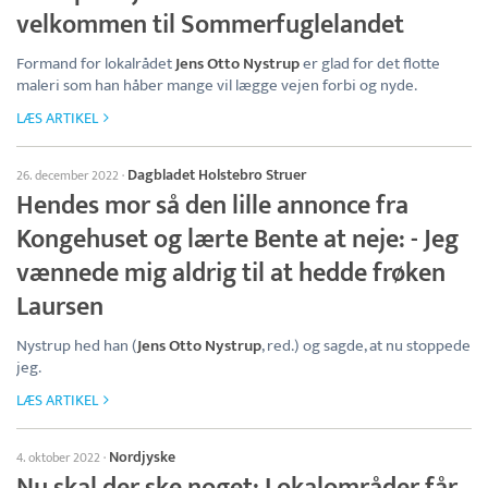
velkommen til Sommerfuglelandet
Formand for lokalrådet
Jens Otto Nystrup
er glad for det flotte
maleri som han håber mange vil lægge vejen forbi og nyde.
LÆS ARTIKEL
Dagbladet Holstebro Struer
26. december 2022
·
Hendes mor så den lille annonce fra
Kongehuset og lærte Bente at neje: - Jeg
vænnede mig aldrig til at hedde frøken
Laursen
Nystrup hed han (
Jens Otto Nystrup
, red.) og sagde, at nu stoppede
jeg.
LÆS ARTIKEL
Nordjyske
4. oktober 2022
·