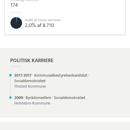
174
Andel af listens stemmer
2,0% af 8.710
Pristjek:
11.208 kr
Se priseksempel
OnPay
Betaling
POLITISK KARRIERE
2017-
2017
·
Kommunalbestyrelseskandidat
·
Socialdemokratiet
Thisted Kommune
2009
·
Byrådsmedlem
·
Socialdemokratiet
Holstebro Kommune