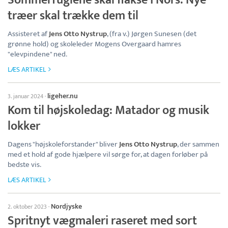
Sommerfuglene skal flakse i Nors: Nye
træer skal trække dem til
Assisteret af
Jens Otto Nystrup
, (fra v.) Jørgen Sunesen (det
grønne hold) og skoleleder Mogens Overgaard hamres
"elevpindene" ned.
LÆS ARTIKEL
ligeher.nu
3. januar 2024
·
Kom til højskoledag: Matador og musik
lokker
Dagens "højskoleforstander" bliver
Jens Otto Nystrup
, der sammen
med et hold af gode hjælpere vil sørge for, at dagen forløber på
bedste vis.
LÆS ARTIKEL
Nordjyske
2. oktober 2023
·
Spritnyt vægmaleri raseret med sort