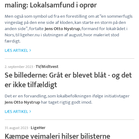
maling: Lokalsamfund i oprør
Men også som symbol ud fra en forestilling om at “en sommerfugls
vingeslag på den ene side af kloden, kan starte en storm på den
anden side”, fortalte
Jens Otto Nystrup
, formand for lokalrådet i
Nors, til ligeher.nu i slutningen af august, hvor maleriet stod
færdigt.
LÆS ARTIKEL
TV/Midtvest
2. september 2023
·
Se billederne: Gråt er blevet blåt - og det
er ikke tilfældigt
Det er en forvandling, som lokalbefolkningen ifølge initiativtager
Jens Otto Nystrup
har taget rigtig godt imod.
LÆS ARTIKEL
LigeHer
31. august 2023
·
Kæmpe vejmaleri hilser bilisterne