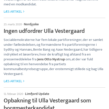
med en modkandidat.
LÆS ARTIKEL
Nordjyske
23. marts 2020
·
Ingen udfordrer Ulla Vestergaard
Socialdemokraterne har fem lokale partiforeninger, der er samlet
under fællesledelsen, og formændene fra partiforeningerne i
Sydthy og Hannæs, Bente Bang og Aase Nedergaard, har tidligere
indrykket et læserbrev, hvor de kraftigt tog afstand fra en
pressemeddelelse fra
Jens Otto Nystrup
om, at der var fuld
opbakning til en henvendelse fra partiets
kommunalbestyrelsesgruppe, der enstemmigt stillede sig bag Ulla
Vestergaard.
LÆS ARTIKEL
Limfjord Update
12. februar 2020
·
Opbakning til Ulla Vestergaard som
borgmesterkandidat