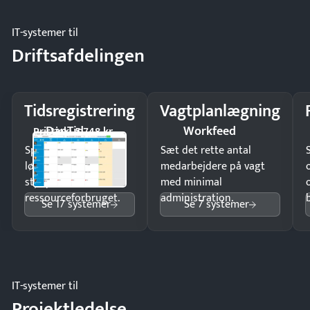
IT-systemer til
Driftsafdelingen
Tidsregistrering
Vagtplanlægning
DanTid
Workfeed
Pristjek: 5.748 kr
Spar tid på
Sæt det rette antal
lønberegning og få
medarbejdere på vagt
styr på
med minimal
ressourceforbruget.
administration.
Se 17 systemer
Se 7 systemer
IT-systemer til
Projektledelse