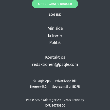
OPRET GRATIS BRUGER
LOG IND
Min side
Erhverv
Politik
Kontakt os
redaktionen@paqle.com
© Paqle ApS
Privatlivspolitik
Brugervilkår
Spørgsmål til GDPR
Paqle ApS
Midtager 29
2605 Brøndby
CVR 36710306