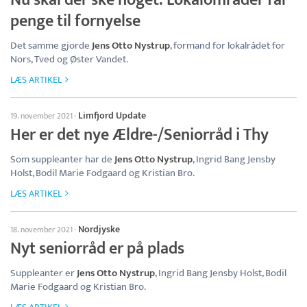
Nu skal der ske noget: Lokalområder får
penge til fornyelse
Det samme gjorde
Jens Otto Nystrup
, formand for lokalrådet for
Nors, Tved og Øster Vandet.
LÆS ARTIKEL
Limfjord Update
19. november 2021
·
Her er det nye Ældre-/Seniorråd i Thy
Som suppleanter har de
Jens Otto Nystrup
, Ingrid Bang Jensby
Holst, Bodil Marie Fodgaard og Kristian Bro.
LÆS ARTIKEL
Nordjyske
18. november 2021
·
Nyt seniorråd er på plads
Suppleanter er
Jens Otto Nystrup
, Ingrid Bang Jensby Holst, Bodil
Marie Fodgaard og Kristian Bro.