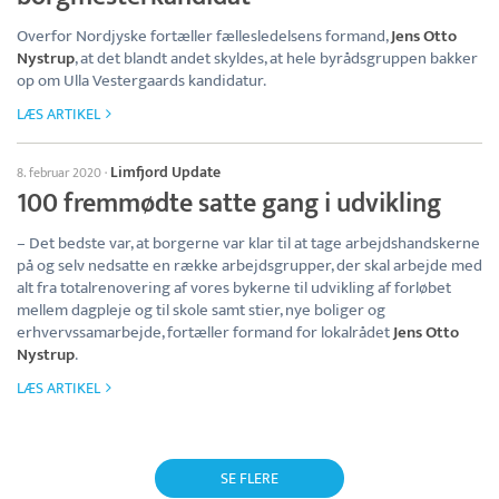
Overfor Nordjyske fortæller fællesledelsens formand,
Jens Otto
Nystrup
, at det blandt andet skyldes, at hele byrådsgruppen bakker
op om Ulla Vestergaards kandidatur.
LÆS ARTIKEL
Limfjord Update
8. februar 2020
·
100 fremmødte satte gang i udvikling
– Det bedste var, at borgerne var klar til at tage arbejdshandskerne
på og selv nedsatte en række arbejdsgrupper, der skal arbejde med
alt fra totalrenovering af vores bykerne til udvikling af forløbet
mellem dagpleje og til skole samt stier, nye boliger og
erhvervssamarbejde, fortæller formand for lokalrådet
Jens Otto
Nystrup
.
LÆS ARTIKEL
SE FLERE