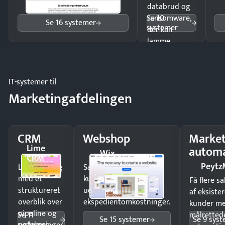
databrud og
Se 10
ransomware,
Se 16 systemer
systemer
der kan
lamme
driften.
IT-systemer til
Marketingafdelingen
CRM
Webshop
Market
Lime
automa
Wix
CRM
Peytz
Luk flere salg
Sælg produkter 24/7 til
med et
kunder i hele landet
Få flere s
struktureret
uden
af eksiste
overblik over
ekspedientomkostninger.
kunder m
pipeline og
Se 11
målrettede
Se 15 systemer
Se 9 sys
systemer