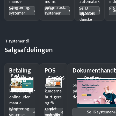
manuel
moms
automatisk
ind
håndtering.
automatisk.
—
pro
Se 12
Se 12
Se 13
S
systemer
systemer
systemer
tilpasset
danske
regler.
IT-systemer til
Salgsafdelingen
Betaling
POS
Dokumenthåndt
Pristjek:
Worldline
FlexPOS
Oneflow
12.588 kr
Modtag
Ekspedér
Send kontrakter til unde
kortbetalinger
kunderne
på minutter og mist ing
online uden
hurtigere
dokumenter.
manuel
og få
håndtering.
samlet
Se 12
Se 15
Se 16 systemer
systemer
systemer
overblik