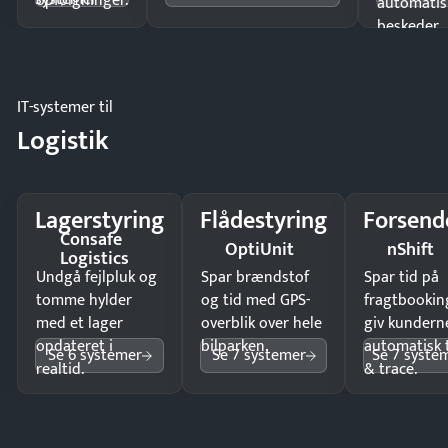
opfølgninger.
automatis
beskeder.
IT-systemer til
Logistik
Lagerstyring
Flådestyring
Forsend
Consafe
OptiUnit
nShift
Logistics
Undgå fejlpluk og
Spar brændstof
Spar tid på
tomme hylder
og tid med GPS-
fragtbookin
med et lager
overblik over hele
giv kundern
opdateret i
bilparken.
automatisk 
Se 6 systemer
Se 7 systemer
Se 7 syste
realtid.
& trace.