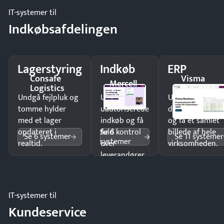
IT-systemer til
Indkøbsafdelingen
Lagerstyring
Indkøb
ERP
Consafe
Visma
Mercell
Logistics
Business
Undgå fejlpluk og
Undgå
Undgå
tomme hylder
uautoriserede
dobbeltindtastn
med et lager
indkøb og få
og få ét samlet
Se 6
opdateret i
fuld kontrol
billede af hele
Se 6 systemer
Se 11 systemer
systemer
realtid.
over
virksomheden.
leverandører
og forbrug.
IT-systemer til
Kundeservice