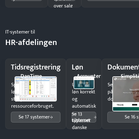
over salg
og lager.
IT-systemer til
HR-afdelingen
Tidsregistrering
Løn
Dokument
DanTime
Accounter
Simplit
Spar tid på
Udbetal
Send kontrakter
lønberegning og få
løn korrekt
på minutter o
styr på
og
dokumenter.
ressourceforbruget.
automatisk
—
Se 13
Se 17 systemer
Se 16 
systemer
tilpasset
danske
regler.