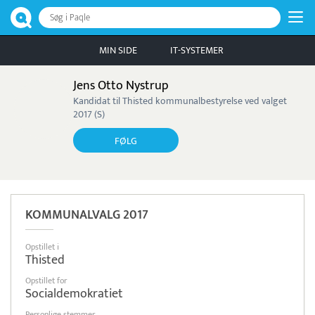
Søg i Paqle
MIN SIDE
IT-SYSTEMER
Jens Otto Nystrup
Kandidat til Thisted kommunalbestyrelse ved valget
2017 (S)
FØLG
KOMMUNALVALG 2017
Opstillet i
Thisted
Opstillet for
Socialdemokratiet
Personlige stemmer