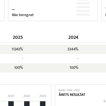
–
Ikke beregnet
2025
2024
11243%
3344%
-
-
100%
100%
Beløb i DKK 1.000
ÅRETS RESULTAT
2023
2024
2025
8