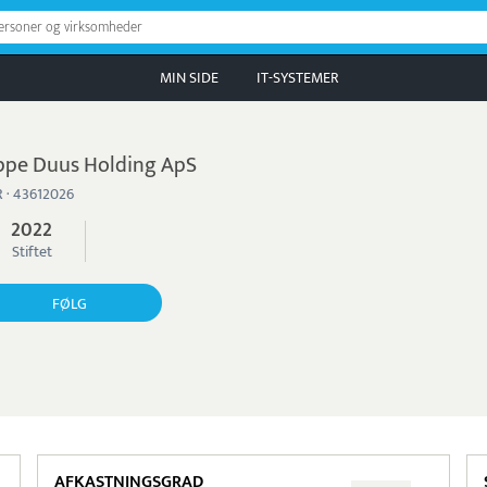
personer og virksomheder
MIN SIDE
IT-SYSTEMER
ppe Duus Holding ApS
 · 43612026
2022
Stiftet
FØLG
AFKASTNINGSGRAD