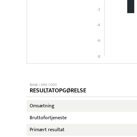
-2
-4
-6
-8
Beløb i DKK 1.000
RESULTATOPGØRELSE
Omsætning
Bruttofortjeneste
Primært resultat