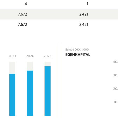
4
1
7.672
2.421
7.672
2.421
Beløb i DKK 1.000
EGENKAPITAL
2023
2024
2025
40
30
20
10