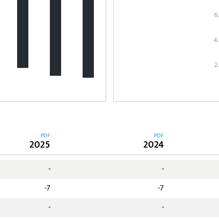
6
4
2
PDF
PDF
2025
2024
-
-
-7
-7
-
-