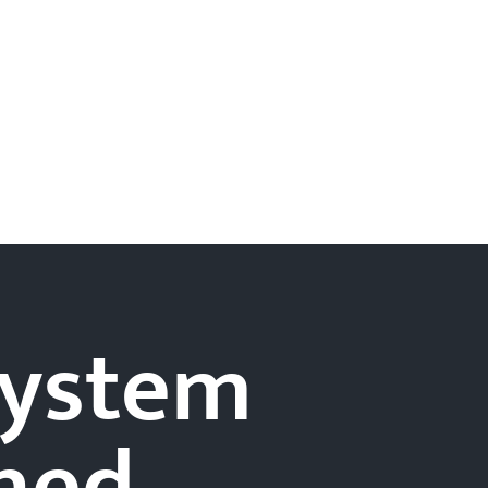
-system
hed