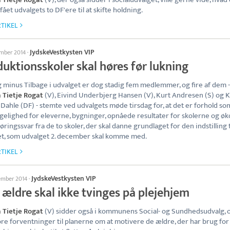
fået udvalgets to DF'ere til at skifte holdning.
TIKEL
JydskeVestkysten VIP
ember 2014
·
uktionsskoler skal høres før lukning
g minus Tilbage i udvalget er dog stadig fem medlemmer, og fire af dem -
 Tietje Rogat
(V), Eivind Underbjerg Hansen (V), Kurt Andresen (S) og 
 Dahle (DF) - stemte ved udvalgets møde tirsdag for, at det er forhold so
gelighed for eleverne, bygninger, opnåede resultater for skolerne og ø
øringssvar fra de to skoler, der skal danne grundlaget for den indstilling t
t, som udvalget 2. december skal komme med.
TIKEL
JydskeVestkysten VIP
tember 2014
·
 ældre skal ikke tvinges på plejehjem
 Tietje Rogat
(V) sidder også i kommunens Social- og Sundhedsudvalg, 
ore forventninger til planerne om at motivere de ældre, der har brug for