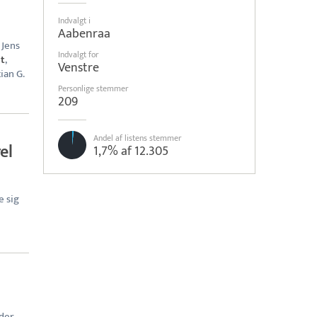
Indvalgt i
Aabenraa
 Jens
Indvalgt for
at
,
Venstre
tian G.
Personlige stemmer
209
Andel af listens stemmer
el
1,7% af 12.305
e sig
 der