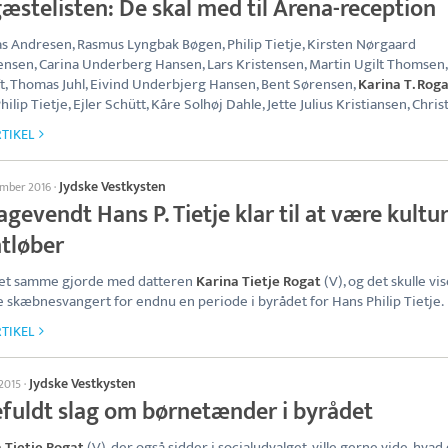
æstelisten: De skal med til Arena-reception
 Andresen, Rasmus Lyngbak Bøgen, Philip Tietje, Kirsten Nørgaard
ensen, Carina Underberg Hansen, Lars Kristensen, Martin Ugilt Thomsen,
t, Thomas Juhl, Eivind Underbjerg Hansen, Bent Sørensen,
Karina T. Rog
ilip Tietje, Ejler Schütt, Kåre Solhøj Dahle, Jette Julius Kristiansen, Chris
TIKEL
Jydske Vestkysten
ember 2016
·
agevendt Hans P. Tietje klar til at være kultur
ntløber
et samme gjorde med datteren
Karina Tietje Rogat
(V), og det skulle vis
ve skæbnesvangert for endnu en periode i byrådet for Hans Philip Tietje.
TIKEL
Jydske Vestkysten
 2015
·
efuldt slag om børnetænder i byrådet
 Tietje Rogat
(V), der også sidder i socialudvalget, ville gerne vide, hvad