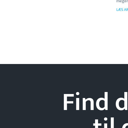
megen 
LÆS AR
Find d
til