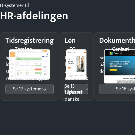
IT-systemer til
HR-afdelingen
Tidsregistrering
Løn
Dokumenth
Tamigo
EG
Centuri
Spar tid på
Udbetal
Send kontrakter t
lønberegning og få
løn korrekt
på minutter og m
styr på
og
dokumenter.
ressourceforbruget.
automatisk
—
Se 13
Se 17 systemer
Se 16 sy
systemer
tilpasset
danske
regler.