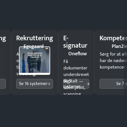
ng
Rekruttering
E-
Kompeten
signatur
Egsgaard
Plan2l
Oneflow
Ansæt hurtigere
Sørg for at a
og brug færre
har de nødve
Få
timer på manuel
kompetencer og
dokumenter
screening.
underskrevet
Se 5
digitalt —
Se 16 systemer
Se 7 
systemer
uden print,
scanning
eller fysisk
møde.