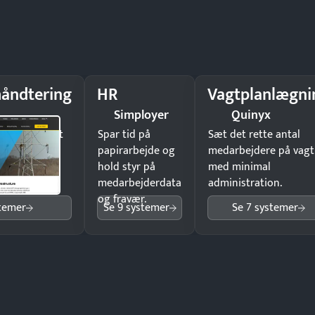
åndtering
HR
Vagtplanlægni
Simployer
Quinyx
il underskrift
Spar tid på
Sæt det rette antal
ist ingen
papirarbejde og
medarbejdere på vagt
hold styr på
med minimal
medarbejderdata
administration.
og fravær.
stemer
Se 9 systemer
Se 7 systemer