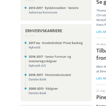
Se g
2013-
2017
·
Byrådsmedlem
·
Venstre
Thomas
Aabenraa Kommune
Christ
Wistof
Hans Ph
ERHVERVSKARRIERE
LÆS AR
2017-nu
·
Kundedirektør Privat Banking
24. dec
Nykredit
Tilb
fro
2016-
2017
·
Senior Formue- og
investeringsrådgiver
Nykredit A/S
Men d
at bli
2016-
2017
·
Pensionskonsulent
LÆS AR
Danske Bank
2000-
2013
·
Rådgiver
27. maj
Danske Bank
Pin
Karina