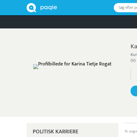
Søg efter 
Ka
Kun
(V)
POLITISK KARRIERE
16. augu