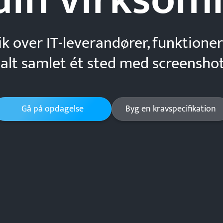
ik over IT-leverandører, funktioner
 alt samlet ét sted med screenshot
Gå på opdagelse
Byg en kravspecifikation