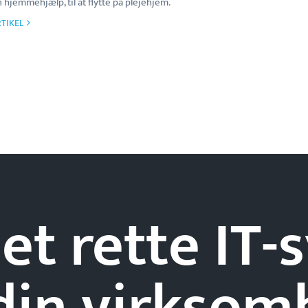
hjemmehjælp, til at flytte på plejehjem.
TIKEL
et rette IT
din
virksom