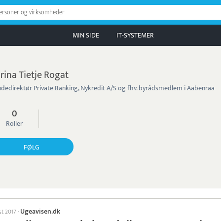
personer og virksomheder
MIN SIDE
IT-SYSTEMER
rina Tietje Rogat
dedirektør Private Banking, Nykredit A/S og fhv. byrådsmedlem i Aabenraa
0
Roller
FØLG
Ugeavisen.dk
st 2017
·