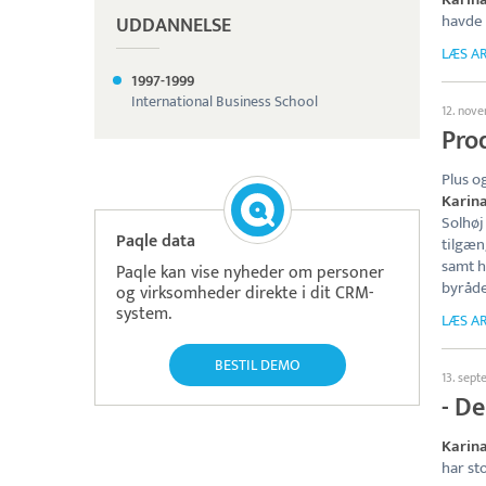
havde 
UDDANNELSE
LÆS AR
1997-
1999
International Business School
12. nov
Prod
Plus o
Karina
Solhøj
Paqle data
tilgæn
samt h
Paqle kan vise nyheder om personer
byråde
og virksomheder direkte i dit CRM-
system.
LÆS AR
BESTIL DEMO
13. sep
- De
Karina
har st