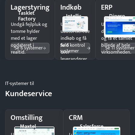
Lagerstyring
Indkøb
ERP
Tasklet
Intellis
Dinero
Factory
Undgå fejlpluk og
Undgå
Undgå
tomme hylder
uautoriserede
dobbeltindtastn
med et lager
indkøb og få
og få ét samlet
Se 6
opdateret i
fuld kontrol
billede af hele
Se 6 systemer
Se 11 systemer
systemer
realtid.
over
virksomheden.
leverandører
og forbrug.
IT-systemer til
Kundeservice
Omstilling
CRM
Maxtel
Salesforce
Undgå tabte opkald
Luk flere salg med et