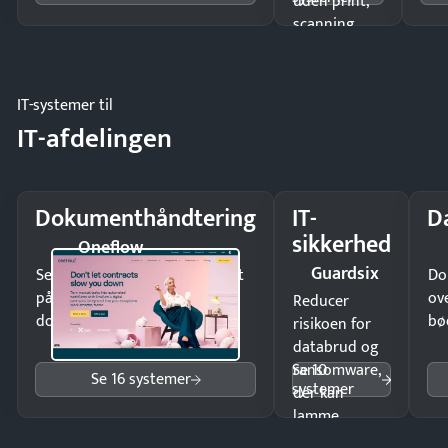
uden print,
scanning
eller fysisk
møde.
IT-systemer til
IT-afdelingen
Dokumenthåndtering
IT-
D
sikkerhed
Oneflow
Guardsix
Send kontrakter til underskrift
Do
på minutter og mist ingen
ov
Reducer
dokumenter.
bø
risikoen for
databrud og
Se 10
ransomware,
Se 16 systemer
systemer
der kan
lamme
driften.