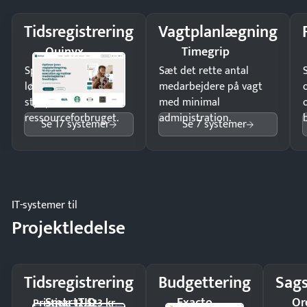
Tidsregistrering
Vagtplanlægning
Quinyx
Timegrip
Spar tid på
Sæt det rette antal
lønberegning og få
medarbejdere på vagt
styr på
med minimal
ressourceforbruget.
administration.
Se 17 systemer
Se 7 systemer
IT-systemer til
Projektledelse
Tidsregistrering
Budgettering
Sags
SmartTID
Exacto
Or
Pristjek: 12.523 kr