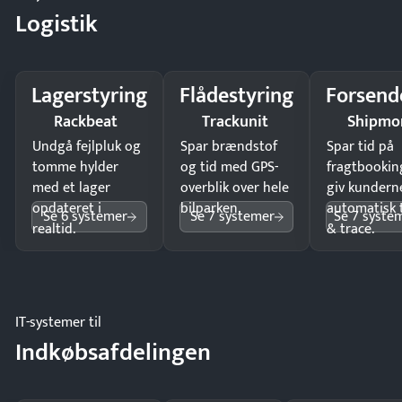
Logistik
Lagerstyring
Flådestyring
Forsend
Rackbeat
Trackunit
Shipmo
Undgå fejlpluk og
Spar brændstof
Spar tid på
tomme hylder
og tid med GPS-
fragtbookin
med et lager
overblik over hele
giv kundern
opdateret i
bilparken.
automatisk 
Se 6 systemer
Se 7 systemer
Se 7 syste
realtid.
& trace.
IT-systemer til
Indkøbsafdelingen