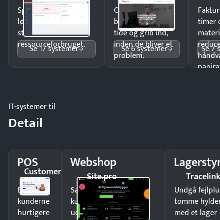
Spar tid på
Opdag
Faktur
lønberegning og få
budgetafvigelser i
timer 
styr på
tide og grib ind,
materi
ressourceforbruget.
inden de bliver et
reduc
Se 17 systemer
Se 6 systemer
Se 7 
problem.
håndv
papira
IT-systemer til
Detail
POS
Webshop
Lagersty
Customer
Site.pro
Tracelin
1st
Ekspedér
Sælg produkter 24/7 til
Undgå fejlplu
kunderne
kunder i hele landet
tomme hylde
hurtigere
uden
med et lager