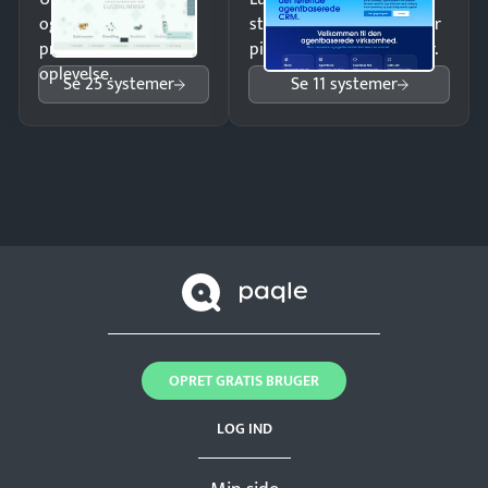
og giv kunderne en
struktureret overblik over
professionel
pipeline og opfølgninger.
oplevelse.
Se 25 systemer
Se 11 systemer
OPRET GRATIS BRUGER
LOG IND