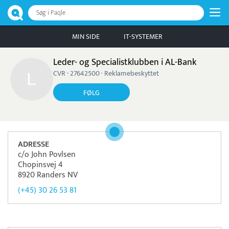
Søg i Paqle
MIN SIDE
IT-SYSTEMER
Leder- og Specialistklubben i AL-Bank
CVR · 27642500 · Reklamebeskyttet
FØLG
ADRESSE
c/o John Povlsen
Chopinsvej 4
8920 Randers NV
(+45) 30 26 53 81
Pristjek:
44.380 kr
Se priseksempel
Apacta
Tidsregistrering