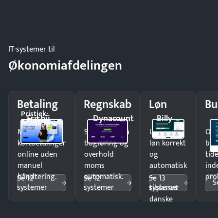
IT-systemer til
Økonomiafdelingen
Betaling
Regnskab
Løn
Bu
Pristjek:
Frisbii
Dynacount
Billy
17.268 kr
Modtag
Spar timer på
Udbetal
Op
kortbetalinger
bogføring og
løn korrekt
bud
online uden
overhold
og
tide
manuel
moms
automatisk
ind
håndtering.
automatisk.
—
pro
Se 12
Se 12
Se 13
S
systemer
systemer
systemer
tilpasset
danske
regler.