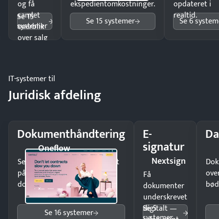
og få
ekspedientomkostninger.
opdateret i
samlet
realtid.
Se 15
Se 15 systemer
Se 6 system
systemer
overblik
over salg
og lager.
IT-systemer til
Juridisk afdeling
Dokumenthåndtering
E-
Da
signatur
Oneflow
Nextsign
Send kontrakter til underskrift
Dok
på minutter og mist ingen
ove
Få
dokumenter.
bød
dokumenter
underskrevet
Se 5
digitalt —
Se 16 systemer
systemer