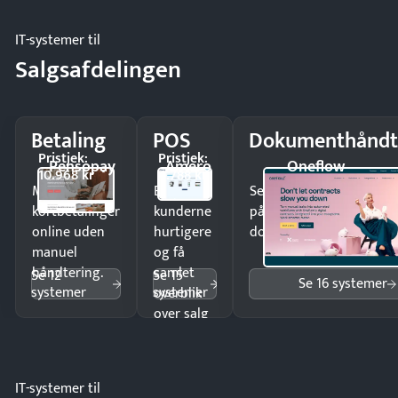
IT-systemer til
Salgsafdelingen
Betaling
POS
Dokumenthåndt
Pristjek:
Pristjek:
Pensopay
Amero
Oneflow
10.968 kr
4.788 kr
Modtag
Ekspedér
Send kontrakter til unde
kortbetalinger
kunderne
på minutter og mist ing
online uden
hurtigere
dokumenter.
manuel
og få
håndtering.
samlet
Se 12
Se 15
Se 16 systemer
systemer
systemer
overblik
over salg
og lager.
IT-systemer til