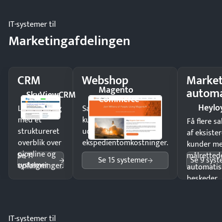
IT-systemer til
Marketingafdelingen
CRM
Webshop
Market
Magento
automa
SkyViewCRM
Commerce
Heylo
Luk flere salg
Sælg produkter 24/7 til
med et
kunder i hele landet
Få flere s
struktureret
uden
af eksiste
overblik over
ekspedientomkostninger.
kunder m
pipeline og
Se 11
målrettede
Se 15 systemer
Se 9 sys
systemer
opfølgninger.
automatis
beskeder.
IT-systemer til