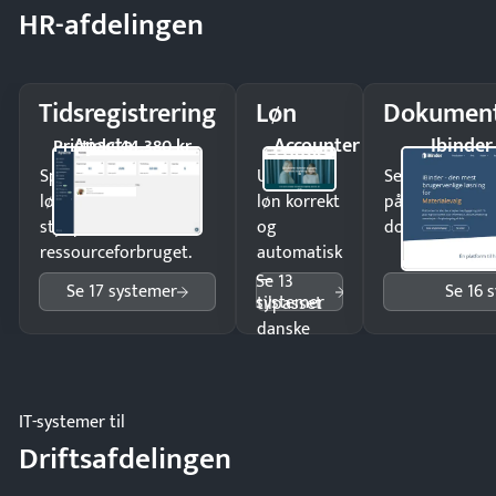
HR-afdelingen
Tidsregistrering
Løn
Dokument
Apacta
Accounter
Ibinder
Pristjek: 44.380 kr
Spar tid på
Udbetal
Send kontrakter
lønberegning og få
løn korrekt
på minutter o
styr på
og
dokumenter.
ressourceforbruget.
automatisk
—
Se 13
Se 17 systemer
Se 16 
systemer
tilpasset
danske
regler.
IT-systemer til
Driftsafdelingen