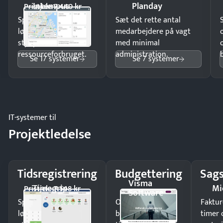
Intempus
Planday
Pristjek: 7.440 kr
Spar tid på
Sæt det rette antal
lønberegning og få
medarbejdere på vagt
styr på
med minimal
ressourceforbruget.
administration.
Se 17 systemer
Se 7 systemer
IT-systemer til
Projektledelse
Tidsregistrering
Budgettering
Sags
Visma
Timegrip
Mi
Pristjek: 7.548 kr
Software
Spar tid på
Opdag
Faktur
lønberegning og få
budgetafvigelser i
timer 