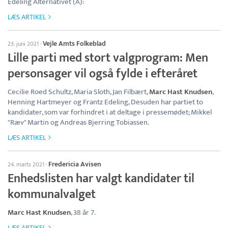
Edeling Alternativet (Å):
LÆS ARTIKEL
Vejle Amts Folkeblad
23. juni 2021
·
Lille parti med stort valgprogram: Men
personsager vil også fylde i efteråret
Cecilie Roed Schultz, Maria Sloth, Jan Filbært,
Marc Hast Knudsen
,
Henning Hartmeyer og Frantz Edeling, Desuden har partiet to
kandidater, som var forhindret i at deltage i pressemødet; Mikkel
"Ræv" Martin og Andreas Bjerring Tobiassen.
LÆS ARTIKEL
Fredericia Avisen
24. marts 2021
·
Enhedslisten har valgt kandidater til
kommunalvalget
Marc Hast Knudsen
, 38 år 7.
LÆS ARTIKEL