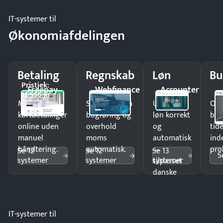
IT-systemer til
Økonomiafdelingen
Betaling
Regnskab
Løn
Bu
Pristjek:
Freepay
Webfinance
Accounter
11.556 kr
Modtag
Spar timer på
Udbetal
Op
kortbetalinger
bogføring og
løn korrekt
bud
online uden
overhold
og
tide
manuel
moms
automatisk
ind
håndtering.
automatisk.
—
pro
Se 12
Se 12
Se 13
S
systemer
systemer
systemer
tilpasset
danske
regler.
IT-systemer til