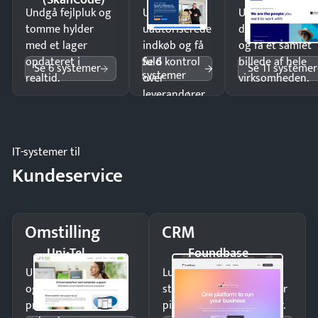
(SkanCode)
Undgå fejlpluk og
Undgå
Undgå
tomme hylder
uautoriserede
dobbeltindtastn
med et lager
indkøb og få
og få ét samlet
Se 6
opdateret i
fuld kontrol
billede af hele
Se 6 systemer
Se 11 systemer
systemer
realtid.
over
virksomheden.
leverandører
og forbrug.
IT-systemer til
Kundeservice
Omstilling
CRM
Uni-Tel
Foundbase
Undgå tabte opkald
Luk flere salg med et
og giv kunderne en
struktureret overblik over
professionel
pipeline og opfølgninger.