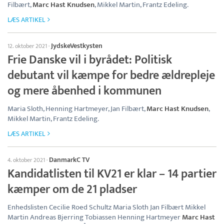
Filbært,
Marc Hast Knudsen
, Mikkel Martin, Frantz Edeling.
LÆS ARTIKEL
JydskeVestkysten
12. oktober 2021
·
Frie Danske vil i byrådet: Politisk
debutant vil kæmpe for bedre ældrepleje
og mere åbenhed i kommunen
Maria Sloth, Henning Hartmeyer, Jan Filbært,
Marc Hast Knudsen
,
Mikkel Martin, Frantz Edeling.
LÆS ARTIKEL
DanmarkC TV
4. oktober 2021
·
Kandidatlisten til KV21 er klar – 14 partier
kæmper om de 21 pladser
Enhedslisten Cecilie Roed Schultz Maria Sloth Jan Filbært Mikkel
Martin Andreas Bjerring Tobiassen Henning Hartmeyer
Marc Hast