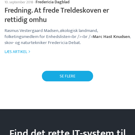
Fredericia Dagblad
10. september 2018
·
Fredning. At frede Treldeskoven er
rettidig omhu
Rasmus Vestergaard Madsen, økologisk landmand,
folketingsmedlem for Enhedslisten<br /><br />
Marc Hast Knudsen
,
skov- og naturtekniker Fredericia Debat.
LÆS ARTIKEL
SE FLERE
Find det rette IT-system til