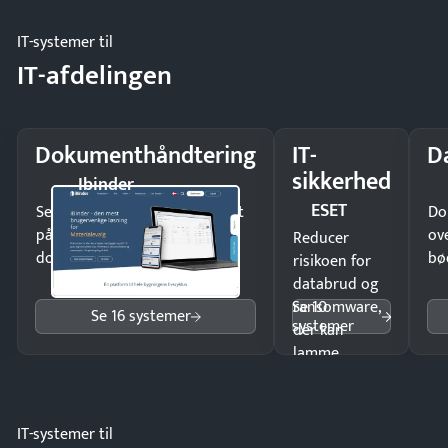
møde.
IT-systemer til
IT-afdelingen
Dokumenthåndtering
IT-
D
sikkerhed
Ibinder
ESET
Send kontrakter til underskrift
Do
på minutter og mist ingen
ov
Reducer
dokumenter.
bø
risikoen for
databrud og
Se 10
ransomware,
Se 16 systemer
systemer
der kan
lamme
driften.
IT-systemer til