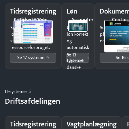
Tidsregistrering
Løn
Dokument
Tidsmester
Accounter
Centuri
Pristjek: 1.200 kr
Spar tid på
Udbetal
Send kontrakter
lønberegning og få
løn korrekt
på minutter o
styr på
og
dokumenter.
ressourceforbruget.
automatisk
—
Se 13
Se 17 systemer
Se 16 
systemer
tilpasset
danske
regler.
IT-systemer til
Driftsafdelingen
Tidsregistrering
Vagtplanlægning