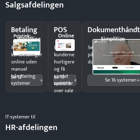
Salgsafdelingen
Betaling
POS
Dokumenthåndt
Online
Pristjek:
Worldline
Simplitize
POS
12.588 kr
Modtag
Ekspedér
Send kontrakter til unde
kortbetalinger
kunderne
på minutter og mist ing
online uden
hurtigere
dokumenter.
manuel
og få
håndtering.
samlet
Se 12
Se 15
Se 16 systemer
systemer
systemer
overblik
over salg
og lager.
IT-systemer til
HR-afdelingen