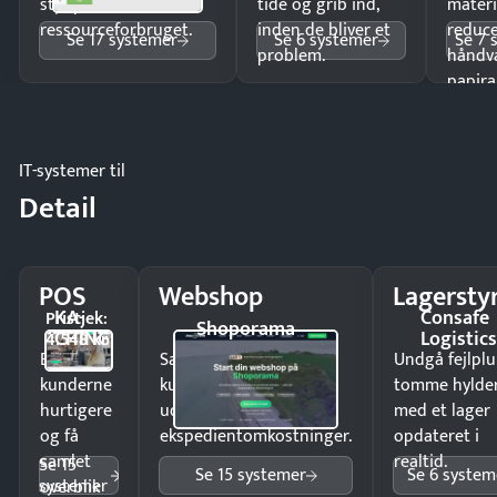
styr på
tide og grib ind,
materi
ressourceforbruget.
inden de bliver et
reduc
Se 17 systemer
Se 6 systemer
Se 7 
problem.
håndv
papira
IT-systemer til
Detail
POS
Webshop
Lagersty
KA-
Consafe
Pristjek:
Shoporama
CHING
Logistic
4.548 kr
Ekspedér
Sælg produkter 24/7 til
Undgå fejlplu
kunderne
kunder i hele landet
tomme hylde
hurtigere
uden
med et lager
og få
ekspedientomkostninger.
opdateret i
samlet
realtid.
Se 15
Se 15 systemer
Se 6 system
systemer
overblik