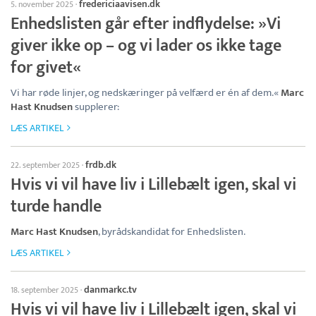
fredericiaavisen.dk
5. november 2025
·
Enhedslisten går efter indflydelse: »Vi
giver ikke op – og vi lader os ikke tage
for givet«
Vi har røde linjer, og nedskæringer på velfærd er én af dem.«
Marc
Hast Knudsen
supplerer:
LÆS ARTIKEL
frdb.dk
22. september 2025
·
Hvis vi vil have liv i Lillebælt igen, skal vi
turde handle
Marc Hast Knudsen
, byrådskandidat for Enhedslisten.
LÆS ARTIKEL
danmarkc.tv
18. september 2025
·
Hvis vi vil have liv i Lillebælt igen, skal vi