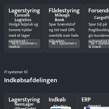
Lagerstyring
Flådestyring
Forsend
Consafe
Mileage
CargoFl
Logistics
Book
Undgå fejlpluk og
Spar brændstof
Spar tid på
tomme hylder
og tid med GPS-
fragtbookin
med et lager
overblik over hele
giv kundern
opdateret i
bilparken.
automatisk 
Se 6 systemer
Se 7 systemer
Se 7 syste
realtid.
& trace.
IT-systemer til
Indkøbsafdelingen
Lagerstyring
Indkøb
ERP
NemLager
KlarPris
TRIMIT