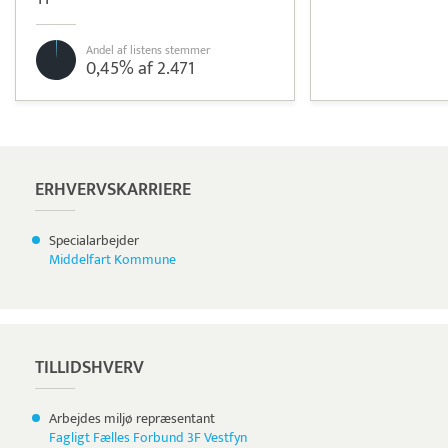
Andel af listens stemmer
0,45% af 2.471
Pristjek:
1.200 kr
Se priseksempel
Tidsmester
Tidsregistrering
ERHVERVSKARRIERE
Specialarbejder
Middelfart Kommune
TILLIDSHVERV
Arbejdes miljø repræsentant
Fagligt Fælles Forbund 3F Vestfyn