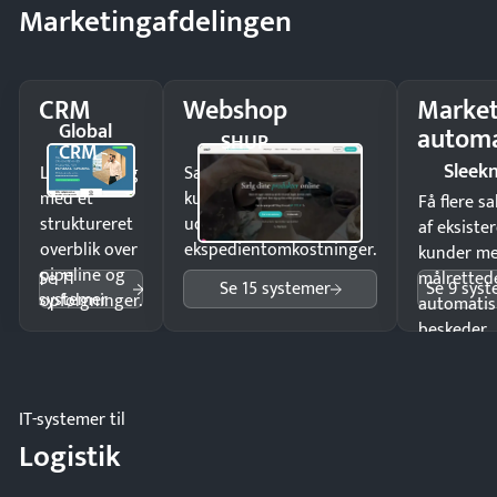
Marketingafdelingen
CRM
Webshop
Market
Global
automa
SHUP
CRM
Sleek
Luk flere salg
Sælg produkter 24/7 til
med et
kunder i hele landet
Få flere s
struktureret
uden
af eksiste
overblik over
ekspedientomkostninger.
kunder m
pipeline og
Se 11
målrettede
Se 15 systemer
Se 9 sys
systemer
opfølgninger.
automatis
beskeder.
IT-systemer til
Logistik