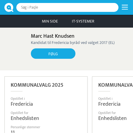
Søg i Paqle
MIN SIDE
IT-SYSTEMER
Marc Hast Knudsen
Kandidat til Fredericia byråd ved valget 2017 (EL)
FØLG
KOMMUNALVALG 2025
KOMMUNALVAL
Opstillet i
Opstillet i
Fredericia
Fredericia
Opstillet for
Opstillet for
Enhedslisten
Enhedslisten
Personlige stemmer
11