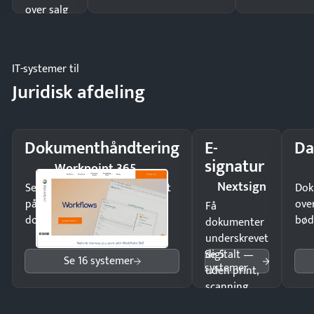
over salg
og lager.
IT-systemer til
Juridisk afdeling
Dokumenthåndtering
E-
Da
signatur
Workpoint 365
Nextsign
Send kontrakter til underskrift
Dok
på minutter og mist ingen
ove
Få
dokumenter.
bød
dokumenter
underskrevet
Se 5
digitalt —
Se 16 systemer
systemer
uden print,
scanning
eller fysisk