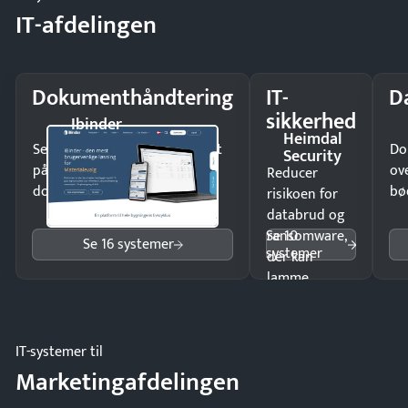
IT-afdelingen
Dokumenthåndtering
IT-
D
sikkerhed
Ibinder
Heimdal
Send kontrakter til underskrift
Do
Security
på minutter og mist ingen
ov
Reducer
dokumenter.
bø
risikoen for
databrud og
Se 10
ransomware,
Se 16 systemer
systemer
der kan
lamme
driften.
IT-systemer til
Marketingafdelingen