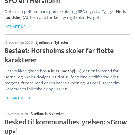
SFO’er i Hørsholm
Det er simpelthen bare gode skoler og SFO’er, vi har”, siger
Niels
Lundshøj
(A), formand for Børne- og Skoleudvalget.
LÆS ARTIKEL
Sjællands Nyheder
12. november 2020
·
Bestået: Hørsholms skoler får flotte
karakterer
Det vækker glæde hos
Niels Lundshøj
(S), der er formand for
Børne- og Skoleudvalget. 8 ud af 10 forældre er tilfredse eller
meget tilfredse med deres børns skoler og SFO'er i Hørsholm
Kommunes folkeskoler og SFO'er.
LÆS ARTIKEL
Sjællands Nyheder
3. oktober 2020
·
Besked til kommunalbestyrelsen: »Grow
up«!