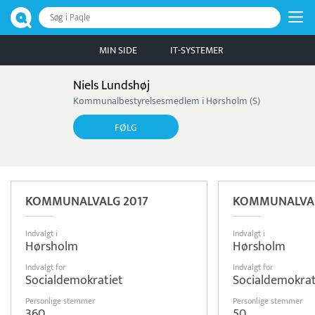
Søg i Paqle
MIN SIDE
IT-SYSTEMER
Niels Lundshøj
Kommunalbestyrelsesmedlem i Hørsholm (S)
FØLG
KOMMUNALVALG 2017
KOMMUNALVAL
Indvalgt i
Indvalgt i
Hørsholm
Hørsholm
Indvalgt for
Indvalgt for
Socialdemokratiet
Socialdemokrat
Personlige stemmer
Personlige stemmer
360
50