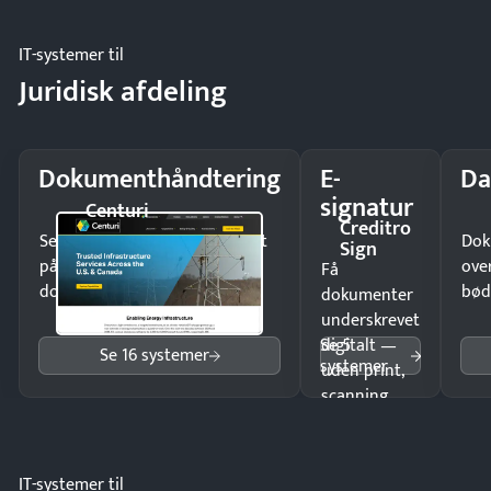
IT-systemer til
Juridisk afdeling
Dokumenthåndtering
E-
Da
signatur
Centuri
Creditro
Send kontrakter til underskrift
Dok
Sign
på minutter og mist ingen
ove
Få
dokumenter.
bød
dokumenter
underskrevet
Se 5
digitalt —
Se 16 systemer
systemer
uden print,
scanning
eller fysisk
møde.
IT-systemer til