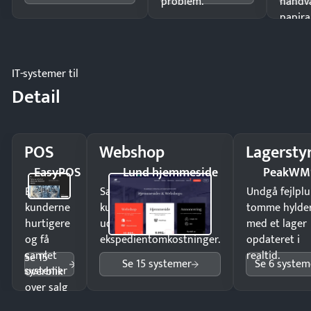
problem.
håndv
papira
IT-systemer til
Detail
POS
Webshop
Lagersty
EasyPOS
Lund hjemmeside
PeakWM
Ekspedér
Sælg produkter 24/7 til
Undgå fejlplu
kunderne
kunder i hele landet
tomme hylde
hurtigere
uden
med et lager
og få
ekspedientomkostninger.
opdateret i
samlet
realtid.
Se 15
Se 15 systemer
Se 6 system
systemer
overblik
over salg
og lager.