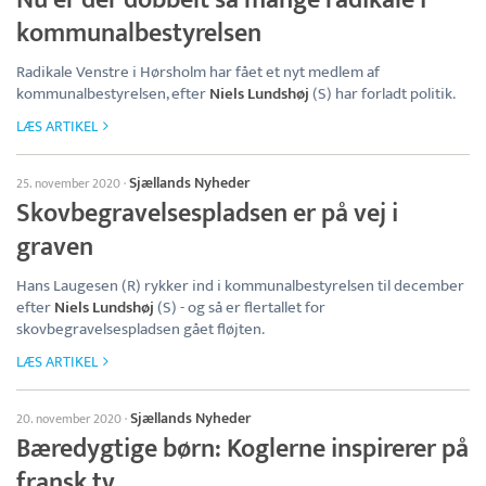
Nu er der dobbelt så mange radikale i
kommunalbestyrelsen
Radikale Venstre i Hørsholm har fået et nyt medlem af
kommunalbestyrelsen, efter
Niels Lundshøj
(S) har forladt politik.
LÆS ARTIKEL
Sjællands Nyheder
25. november 2020
·
Skovbegravelsespladsen er på vej i
graven
Hans Laugesen (R) rykker ind i kommunalbestyrelsen til december
efter
Niels Lundshøj
(S) - og så er flertallet for
skovbegravelsespladsen gået fløjten.
LÆS ARTIKEL
Sjællands Nyheder
20. november 2020
·
Bæredygtige børn: Koglerne inspirerer på
fransk tv