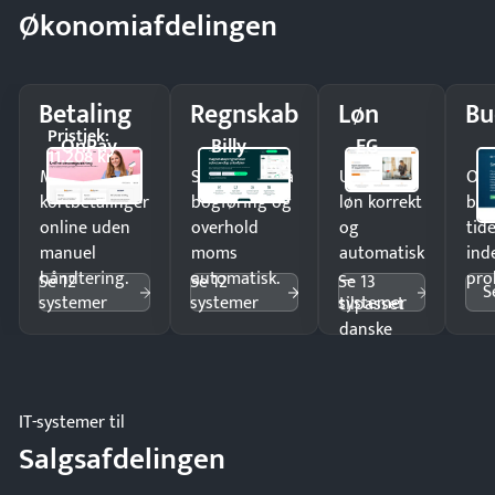
Økonomiafdelingen
Betaling
Regnskab
Løn
Bu
Pristjek:
OnPay
Billy
EG
11.208 kr
Modtag
Spar timer på
Udbetal
Op
kortbetalinger
bogføring og
løn korrekt
bud
online uden
overhold
og
tide
manuel
moms
automatisk
ind
håndtering.
automatisk.
—
pro
Se 12
Se 12
Se 13
S
systemer
systemer
systemer
tilpasset
danske
regler.
IT-systemer til
Salgsafdelingen