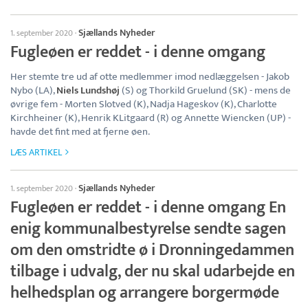
Sjællands Nyheder
1. september 2020
·
Fugleøen er reddet - i denne omgang
Her stemte tre ud af otte medlemmer imod nedlæggelsen - Jakob
Nybo (LA),
Niels Lundshøj
(S) og Thorkild Gruelund (SK) - mens de
øvrige fem - Morten Slotved (K), Nadja Hageskov (K), Charlotte
Kirchheiner (K), Henrik KLitgaard (R) og Annette Wiencken (UP) -
havde det fint med at fjerne øen.
LÆS ARTIKEL
Sjællands Nyheder
1. september 2020
·
Fugleøen er reddet - i denne omgang En
enig kommunalbestyrelse sendte sagen
om den omstridte ø i Dronningedammen
tilbage i udvalg, der nu skal udarbejde en
helhedsplan og arrangere borgermøde