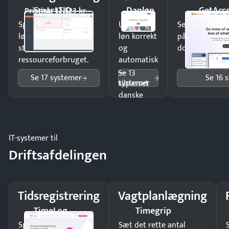
SmartTID
Danløn
GetAcc
Pristjek: 12.523 kr
Spar tid på
Udbetal
Send kontrakter
lønberegning og få
løn korrekt
på minutter o
styr på
og
dokumenter.
ressourceforbruget.
automatisk
—
Se 13
Se 17 systemer
Se 16 
systemer
tilpasset
danske
regler.
IT-systemer til
Driftsafdelingen
Tidsregistrering
Vagtplanlægning
TimeLog
Timegrip
Spar tid på
Sæt det rette antal