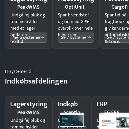
PeakWMS
OptiUnit
CargoFl
Undgå fejlpluk og
Spar brændstof
Spar tid på
tomme hylder
og tid med GPS-
fragtbookin
med et lager
overblik over hele
giv kundern
opdateret i
bilparken.
automatisk 
Se 6 systemer
Se 7 systemer
Se 7 syste
realtid.
& trace.
IT-systemer til
Indkøbsafdelingen
Lagerstyring
Indkøb
ERP
PeakWMS
Acentio
EG ERP
Undgå fejlpluk og
Undgå
Undgå
tomme hylder
uautoriserede
dobbeltindtastn