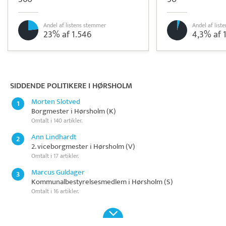
Andel af listens stemmer
Andel af lis
23% af 1.546
4,3% af 
Pristjek:
12.523 kr
Se priseksempel
SmartTID
Tidsregistrering
SIDDENDE POLITIKERE I HØRSHOLM
Morten Slotved
1
Borgmester i Hørsholm (K)
Omtalt i 140 artikler.
Ann Lindhardt
2
2. viceborgmester i Hørsholm (V)
Omtalt i 17 artikler.
Marcus Guldager
3
Kommunalbestyrelsesmedlem i Hørsholm (S)
Omtalt i 16 artikler.