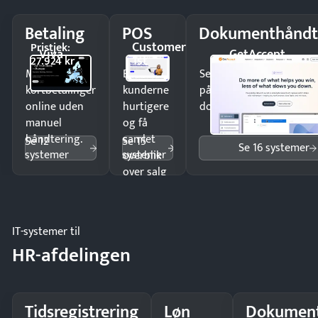
Betaling
POS
Dokumenthåndt
Customer
Pristjek:
Viva
GetAccept
1st
27.924 kr
Modtag
Ekspedér
Send kontrakter til unde
kortbetalinger
kunderne
på minutter og mist ing
online uden
hurtigere
dokumenter.
manuel
og få
håndtering.
samlet
Se 12
Se 15
Se 16 systemer
systemer
systemer
overblik
over salg
og lager.
IT-systemer til
HR-afdelingen
Tidsregistrering
Løn
Dokument