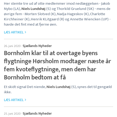
Her stemte tre ud af otte medlemmer imod nedlæggelsen - Jakob
Nybo (LA),
Niels Lundshøj
(S) og Thorkild Gruelund (SK) - mens de
øvrige fem - Morten Slotved (K), Nadja Hageskov (K), Charlotte
Kirchheiner (K), Henrik KLitgaard (R) og Annette Wiencken (UP) -
havde det fint med at fjerne øen.
LÆS ARTIKEL
Sjællands Nyheder
26. juni 2020
·
Bornholm klar til at overtage byens
flygtninge Hørsholm modtager næste år
fem kvoteflygtninge, men dem har
Bornholm bedtom at få
Et skidt signal Det niende,
Niels Lundshøj
(S), synes det til gengæld
ikke.
LÆS ARTIKEL
Sjællands Nyheder
25. juni 2020
·