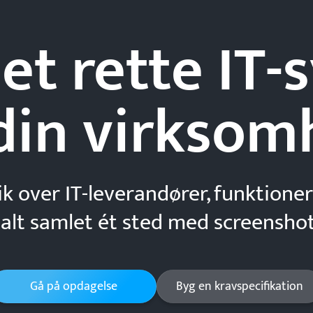
et rette IT
din
virksom
ik over IT-leverandører, funktioner
 alt samlet ét sted med screenshot
Gå på opdagelse
Byg en kravspecifikation