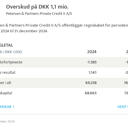
Overskud på DKK 1,1 mio.
Petersen & Partners Private Credit II A/S
en & Partners Private Credit II A/S
offentliggør regnskabet for perioden 
 2024 til 31. december 2024.
GLETAL
2024
b i DKK 1.000
tofortjeneste
-1.585
-
s resultat
1.141
-
er i alt
69.258
16
kapital
68.665
15
GNSKAB
HENT 
ember 2024