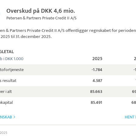
Overskud på DKK 4,6 mio.
Petersen & Partners Private Credit II A/S
en & Partners Private Credit II A/S
offentliggør regnskabet for perioden 
 2025 til 31. december 2025.
GLETAL
2025
b i DKK 1.000
tofortjeneste
-1.784
-
s resultat
4.587
er i alt
85.663
69
kapital
85.491
68
GNSKAB
HENT 
l 2025