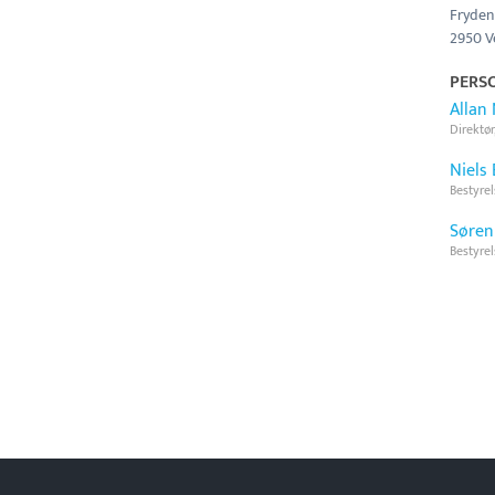
Fryden
2950 
PERS
Allan
Direktø
Niels 
Bestyre
Søren
Bestyre