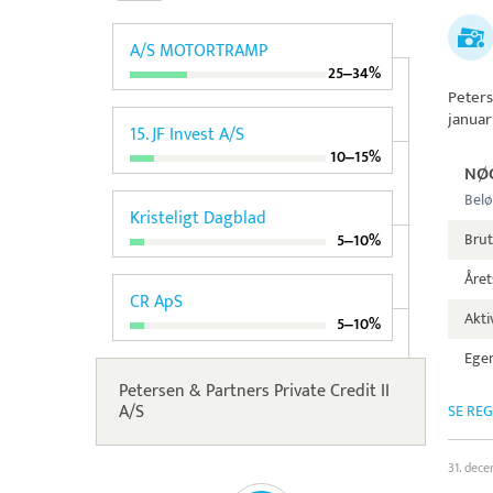
A/S MOTORTRAMP
25‒34%
Peters
januar
15. JF Invest A/S
10‒15%
NØ
Belø
Kristeligt Dagblad
Brut
5‒10%
Året
CR ApS
Aktiv
5‒10%
Egen
Petersen & Partners Private Credit II
A/S
SE RE
31. dec