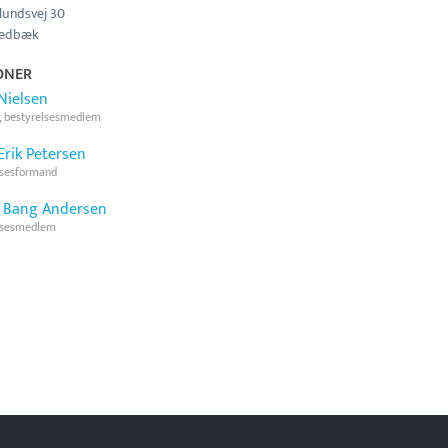
lundsvej 30
Vedbæk
ONER
 Nielsen
r, bestyrelsesmedlem
Erik Petersen
lsesformand
 Bang Andersen
lsesmedlem