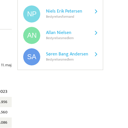
Niels Erik Petersen
Bestyrelsesformand
Allan Nielsen
Bestyrelsesmedlem
Søren Bang Andersen
Bestyrelsesmedlem
11. maj
2023
1.956
2.560
.086