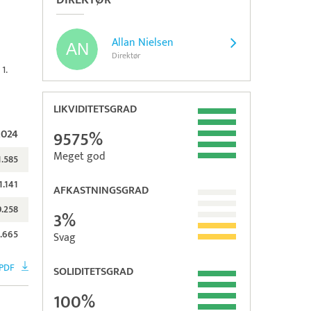
DIREKTØR
Allan Nielsen
Direktør
1.
LIKVIDITETSGRAD
2024
9575%
Meget god
1.585
1.141
AFKASTNINGSGRAD
.258
3%
.665
Svag
PDF
SOLIDITETSGRAD
100%