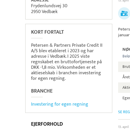
ADRESSE
13. april
Frydenlundsvej 30
2950 Vedbæk
Peters
KORT FORTALT
januar
Petersen & Partners Private Credit II
NØ
A/S blev etableret i 2023 og har
adresse i Vedbæk. I 2025 viste
Belø
regnskabet en bruttofortjeneste på
Brut
DKK -1,8 mio. Virksomheden er et
aktieselskab i branchen investering
Året
for egen regning.
Aktiv
BRANCHE
Egen
Investering for egen regning
SE RE
EJERFORHOLD
13. apri