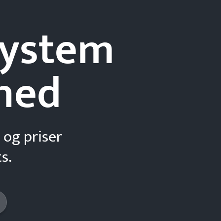
-system
hed
 og priser
s.