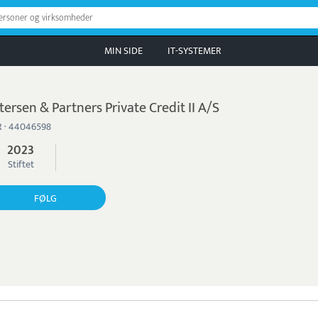
personer og virksomheder
MIN SIDE
IT-SYSTEMER
tersen & Partners Private Credit II A/S
 · 44046598
2023
Stiftet
FØLG