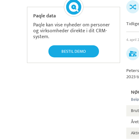
Paqle data
Tidlig
Paqle kan vise nyheder om personer
og virksomheder direkte i dit CRM-
system.
4. april
BESTIL DEMO
Peters
2023 t
NØ
Belø
Brut
Året
Aktiv