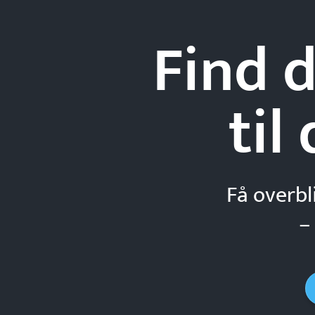
Find d
til
Få overbl
–