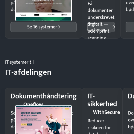
på minutter og mist ingen
ove
Få
dokumenter.
bød
dokumenter
underskrevet
Se 5
digitalt —
Se 16 systemer
systemer
uden print,
scanning
eller fysisk
møde.
IT-systemer til
IT-afdelingen
Dokumenthåndtering
IT-
D
sikkerhed
Oneflow
WithSecure
Send kontrakter til underskrift
Do
på minutter og mist ingen
ov
Reducer
dokumenter.
bø
risikoen for