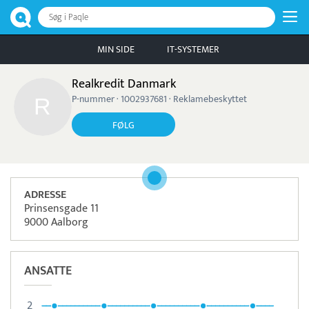
Søg i Paqle
MIN SIDE
IT-SYSTEMER
Realkredit Danmark
P-nummer · 1002937681 · Reklamebeskyttet
FØLG
ADRESSE
Prinsensgade 11
9000 Aalborg
ANSATTE
2