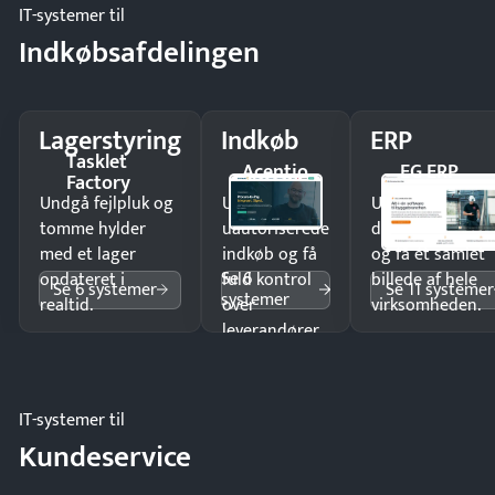
IT-systemer til
Indkøbsafdelingen
Lagerstyring
Indkøb
ERP
Tasklet
Acentio
EG ERP
Factory
Undgå fejlpluk og
Undgå
Undgå
tomme hylder
uautoriserede
dobbeltindtastn
med et lager
indkøb og få
og få ét samlet
Se 6
opdateret i
fuld kontrol
billede af hele
Se 6 systemer
Se 11 systemer
systemer
realtid.
over
virksomheden.
leverandører
og forbrug.
IT-systemer til
Kundeservice