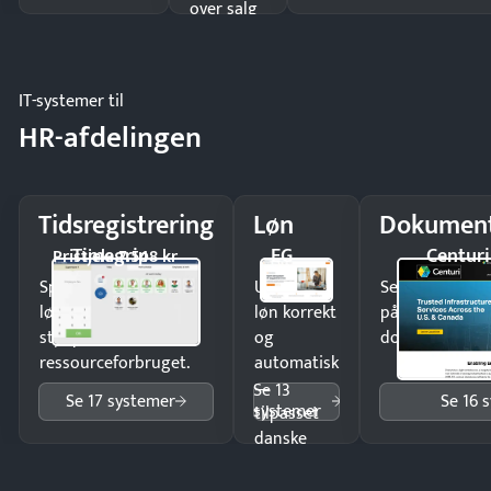
over salg
og lager.
IT-systemer til
HR-afdelingen
Tidsregistrering
Løn
Dokument
Timegrip
EG
Centuri
Pristjek: 7.548 kr
Spar tid på
Udbetal
Send kontrakter
lønberegning og få
løn korrekt
på minutter o
styr på
og
dokumenter.
ressourceforbruget.
automatisk
—
Se 13
Se 17 systemer
Se 16 
systemer
tilpasset
danske
regler.