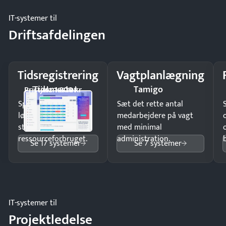
IT-systemer til
Driftsafdelingen
Tidsregistrering
Vagtplanlægning
Tidsmester
Tamigo
Pristjek: 1.200 kr
Spar tid på
Sæt det rette antal
lønberegning og få
medarbejdere på vagt
styr på
med minimal
ressourceforbruget.
administration.
Se 17 systemer
Se 7 systemer
IT-systemer til
Projektledelse