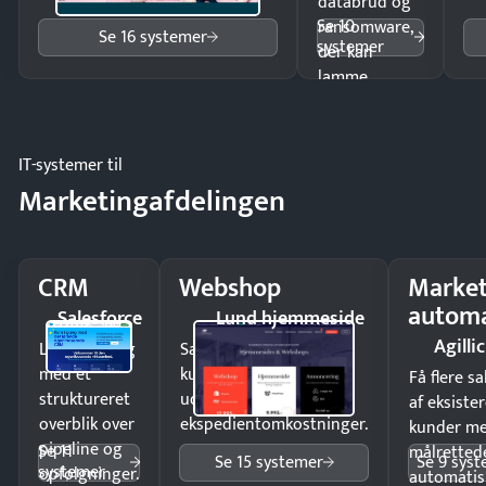
databrud og
Se 10
ransomware,
Se 16 systemer
systemer
der kan
lamme
driften.
IT-systemer til
Marketingafdelingen
CRM
Webshop
Market
automa
Salesforce
Lund hjemmeside
Agillic
Luk flere salg
Sælg produkter 24/7 til
med et
kunder i hele landet
Få flere s
struktureret
uden
af eksiste
overblik over
ekspedientomkostninger.
kunder m
pipeline og
Se 11
målrettede
Se 15 systemer
Se 9 sys
systemer
opfølgninger.
automatis