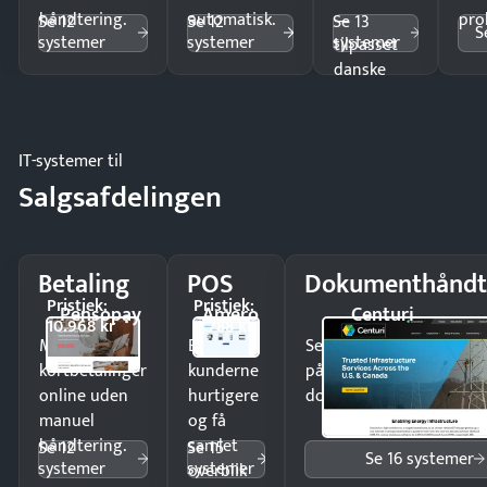
håndtering.
automatisk.
—
pro
Se 12
Se 12
Se 13
S
systemer
systemer
systemer
tilpasset
danske
regler.
IT-systemer til
Salgsafdelingen
Betaling
POS
Dokumenthåndt
Pristjek:
Pristjek:
Pensopay
Amero
Centuri
10.968 kr
4.788 kr
Modtag
Ekspedér
Send kontrakter til unde
kortbetalinger
kunderne
på minutter og mist ing
online uden
hurtigere
dokumenter.
manuel
og få
håndtering.
samlet
Se 12
Se 15
Se 16 systemer
systemer
systemer
overblik