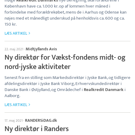
Ifølge
Realkredit Danmarks
nye beregning skal forældrene i
København have ca. 1.000 kr. op af lommen hver måned i
forbindelse med forældrekøbet, mens de i Aarhus og Odense kan
nøjes med et månedligt underskud på henholdsvis ca. 600 og ca.
150 kr.
LÆS ARTIKEL
Midtjyllands Avis
22. maj 2021
·
Ny direktør for Vækst-fondens midt- og
nord-jyske aktiviteter
Senest fra en stilling som Markedsdirektør i Jyske Bank, og tidligere
afdelingsdirektør i Jyske Bank Viborg, Erhvervskundedirektør i
Danske Bank i Østjylland, og Områdechef i
Realkredit Danmark
i
Aalborg.
LÆS ARTIKEL
RANDERSiDAG.dk
17. maj 2021
·
Ny direktør i Randers