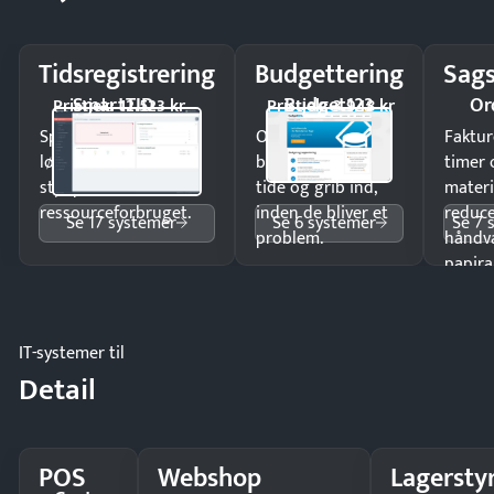
Tidsregistrering
Budgettering
Sags
SmartTID
Budget123
Or
Pristjek: 12.523 kr
Pristjek: 3.948 kr
Spar tid på
Opdag
Faktur
lønberegning og få
budgetafvigelser i
timer 
styr på
tide og grib ind,
materi
ressourceforbruget.
inden de bliver et
reduc
Se 17 systemer
Se 6 systemer
Se 7 
problem.
håndv
papira
IT-systemer til
Detail
POS
Webshop
Lagersty