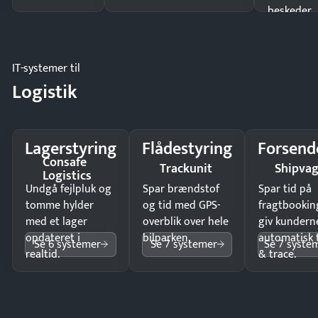
beskeder.
IT-systemer til
Logistik
Lagerstyring
Flådestyring
Forsend
Consafe
Trackunit
Shipva
Logistics
Undgå fejlpluk og
Spar brændstof
Spar tid på
tomme hylder
og tid med GPS-
fragtbookin
med et lager
overblik over hele
giv kundern
opdateret i
bilparken.
automatisk 
Se 6 systemer
Se 7 systemer
Se 7 syste
realtid.
& trace.