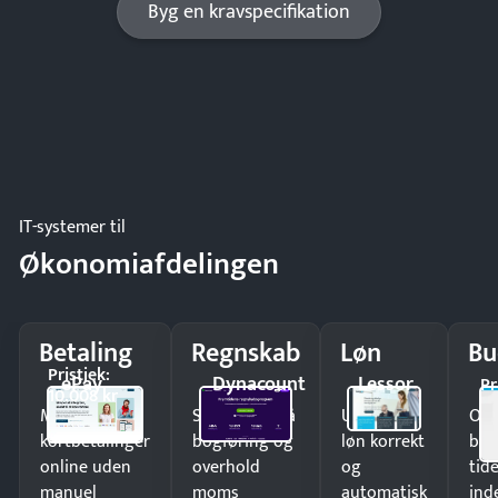
Byg en kravspecifikation
IT-systemer til
Økonomiafdelingen
Betaling
Regnskab
Løn
Bu
Pristjek:
ePay
Dynacount
Lessor
Pr
10.008 kr
Modtag
Spar timer på
Udbetal
Op
kortbetalinger
bogføring og
løn korrekt
bud
online uden
overhold
og
tide
manuel
moms
automatisk
ind