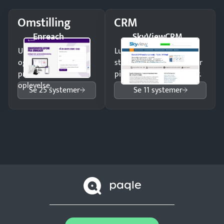
Omstilling
CRM
Enreach
SkyViewCRM
Undgå tabte opkald
Luk flere salg med et
og giv kunderne en
struktureret overblik over
professionel
pipeline og opfølgninger.
oplevelse.
Se 25 systemer
Se 11 systemer