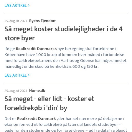
LÆS ARTIKEL
Byens Ejendom
25. august 2021
·
Så meget koster studielejligheder i de 4
store byer
Ifølge
Realkredit Danmarks
nye beregning skal forældrene i
København have 1.000 kr. op af lommen hver måned i forbindelse
med forældrekøbet, mens de i Aarhus og Odense kan nøjes med et
månedligt underskud på henholdsvis 600 og 150 kr.
LÆS ARTIKEL
Home.dk
25. august 2021
·
Så meget - eller lidt - koster et
forældrekøb i 'din' by
Det er
Realkredit Danmark
, der har set nærmere på detaljerne i
økonomien ved et forældrekøb på tværs af landets studiebyer –
både for den studerende og for forældrene – ud fra data fra blandt