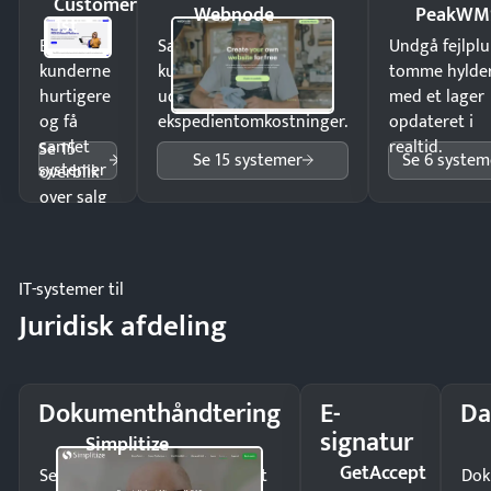
Customer
Webnode
PeakWM
1st
Ekspedér
Sælg produkter 24/7 til
Undgå fejlplu
kunderne
kunder i hele landet
tomme hylde
hurtigere
uden
med et lager
og få
ekspedientomkostninger.
opdateret i
samlet
realtid.
Se 15
Se 15 systemer
Se 6 system
systemer
overblik
over salg
og lager.
IT-systemer til
Juridisk afdeling
Dokumenthåndtering
E-
Da
signatur
Simplitize
GetAccept
Send kontrakter til underskrift
Dok