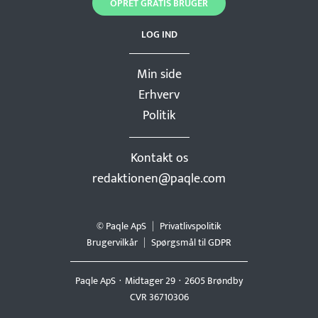
OPRET GRATIS BRUGER
LOG IND
Min side
Erhverv
Politik
Kontakt os
redaktionen@paqle.com
© Paqle ApS
Privatlivspolitik
Brugervilkår
Spørgsmål til GDPR
Paqle ApS
Midtager 29
2605 Brøndby
CVR 36710306