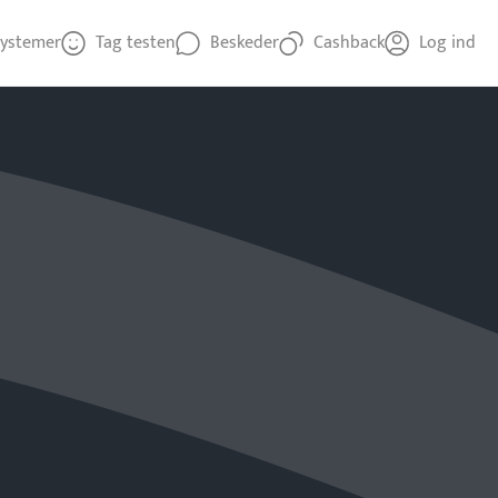
ystemer
Tag testen
Beskeder
Cashback
Log ind