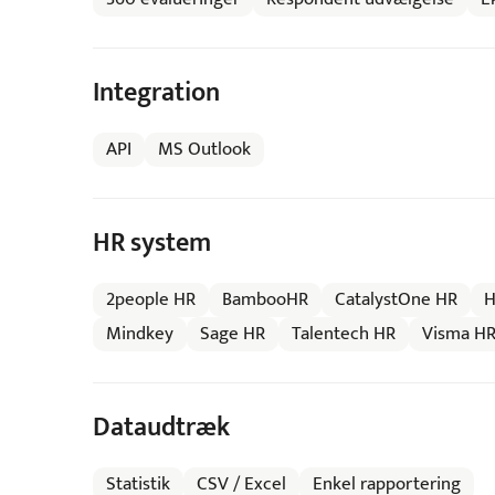
Integration
API
MS Outlook
HR system
2people HR
BambooHR
CatalystOne HR
H
Mindkey
Sage HR
Talentech HR
Visma H
Dataudtræk
Statistik
CSV / Excel
Enkel rapportering