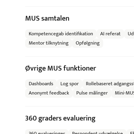
MUS samtalen
Kompetencegab identifikation
AI referat
Ud
Mentor tilknytning
Opfølgning
Øvrige MUS funktioner
Dashboards
Log spor
Rollebaseret adgangss
Anonymt feedback
Pulse målinger
Mini-MUS
360 graders evaluering
360 evalueringer
Respondent udvælgelse
E