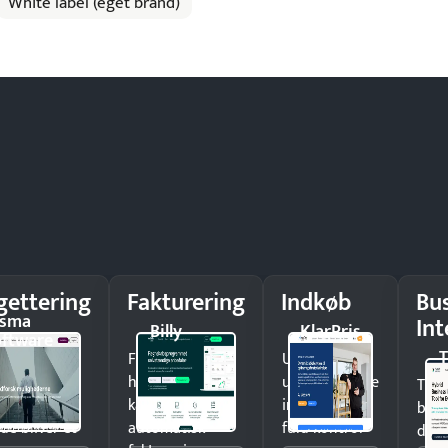
White label (eget brand)
gettering
Fakturering
Indkøb
Bu
isma
Int
Billy
KlarPris
oftware
T
g
Få penge
Undgå
afvigelser i
hurtigere i
uautoriserede
Træf
g grib ind,
kassen med
indkøb og få
besl
de bliver et
automatisk
fuld kontrol
data