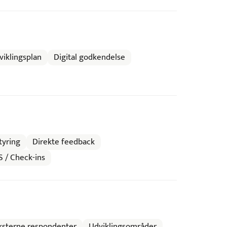
viklingsplan
Digital godkendelse
tyring
Direkte feedback
 / Check-ins
ksterne respondenter
Udviklingsområder