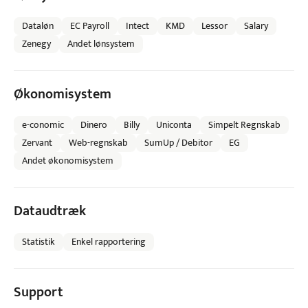
Dataløn
EC Payroll
Intect
KMD
Lessor
Salary
Zenegy
Andet lønsystem
Økonomisystem
e-conomic
Dinero
Billy
Uniconta
Simpelt Regnskab
Zervant
Web-regnskab
SumUp / Debitor
EG
Andet økonomisystem
Dataudtræk
Statistik
Enkel rapportering
Support