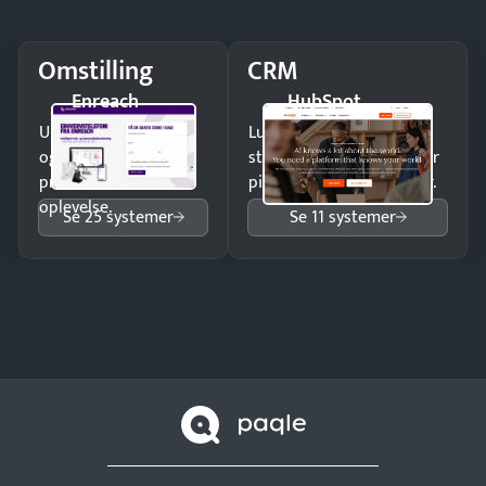
Omstilling
CRM
Enreach
HubSpot
Undgå tabte opkald
Luk flere salg med et
og giv kunderne en
struktureret overblik over
professionel
pipeline og opfølgninger.
oplevelse.
Se 25 systemer
Se 11 systemer