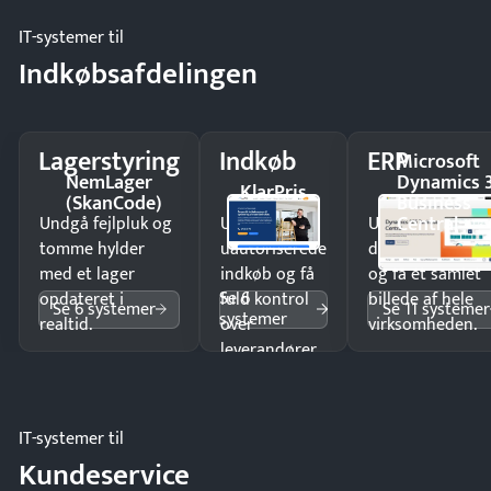
IT-systemer til
Indkøbsafdelingen
Lagerstyring
Indkøb
ERP
Microsoft
NemLager
Dynamics 
KlarPris
(SkanCode)
Business
Central
Undgå fejlpluk og
Undgå
Undgå
tomme hylder
uautoriserede
dobbeltindtastn
med et lager
indkøb og få
og få ét samlet
Se 6
opdateret i
fuld kontrol
billede af hele
Se 6 systemer
Se 11 systemer
systemer
realtid.
over
virksomheden.
leverandører
og forbrug.
IT-systemer til
Kundeservice