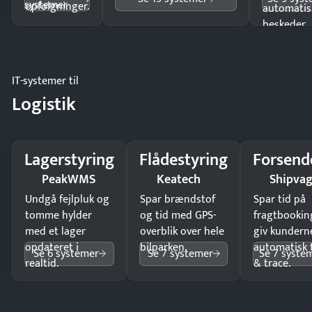
systemer
opfølgninger.
automatis
beskeder.
IT-systemer til
Logistik
Lagerstyring
Flådestyring
Forsend
PeakWMS
Keatech
Shipva
Undgå fejlpluk og
Spar brændstof
Spar tid på
tomme hylder
og tid med GPS-
fragtbookin
med et lager
overblik over hele
giv kundern
opdateret i
bilparken.
automatisk 
Se 6 systemer
Se 7 systemer
Se 7 syste
realtid.
& trace.