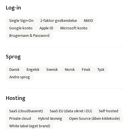
Log-in
Single Sign-On
2-faktor godkendelse
MitID
Google konto
Apple ID
Microsoft konto
Brugernavn & Password
Sprog
Dansk
Engelsk
Svensk
Norsk
Finsk
Tysk
Andre sprog
Hosting
SaaS (cloudbaseret)
SaaS EU (data sikret i EU)
Self-hosted
Private cloud
Hybrid løsning
Open Source (åben kildekode)
White label (eget brand)