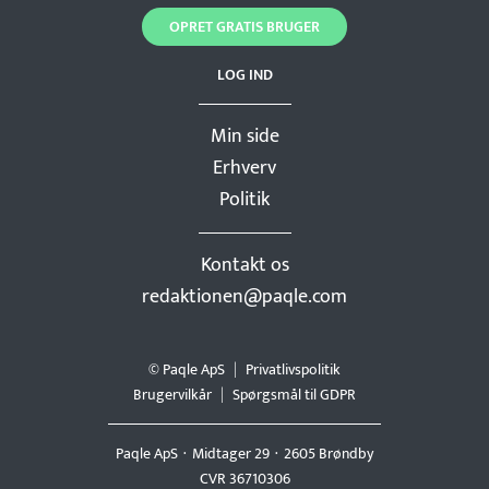
OPRET GRATIS BRUGER
LOG IND
Min side
Erhverv
Politik
Kontakt os
redaktionen@paqle.com
© Paqle ApS
Privatlivspolitik
Brugervilkår
Spørgsmål til GDPR
Paqle ApS
Midtager 29
2605 Brøndby
CVR 36710306