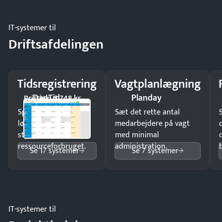
IT-systemer til
Driftsafdelingen
Tidsregistrering
Vagtplanlægning
DanTid
Planday
Pristjek: 5.748 kr
Spar tid på
Sæt det rette antal
lønberegning og få
medarbejdere på vagt
styr på
med minimal
ressourceforbruget.
administration.
Se 17 systemer
Se 7 systemer
IT-systemer til