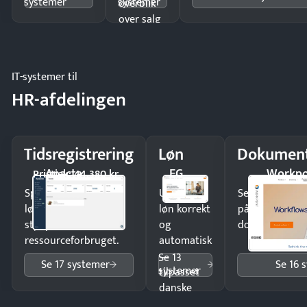
systemer
systemer
overblik
over salg
og lager.
IT-systemer til
HR-afdelingen
Tidsregistrering
Løn
Dokument
Apacta
EG
Workpo
Pristjek: 44.380 kr
Spar tid på
Udbetal
Send kontrakter
lønberegning og få
løn korrekt
på minutter o
styr på
og
dokumenter.
ressourceforbruget.
automatisk
—
Se 13
Se 17 systemer
Se 16 
systemer
tilpasset
danske
regler.