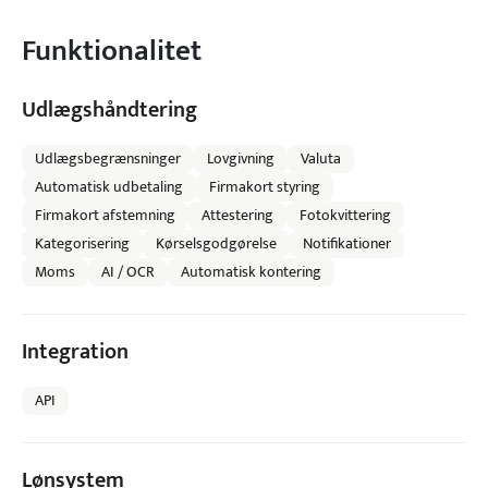
Funktionalitet
Udlægshåndtering
Udlægsbegrænsninger
Lovgivning
Valuta
Automatisk udbetaling
Firmakort styring
Firmakort afstemning
Attestering
Fotokvittering
Kategorisering
Kørselsgodgørelse
Notifikationer
Moms
AI / OCR
Automatisk kontering
Integration
API
Lønsystem