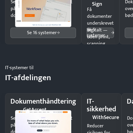
Send kontrakter til underskrift
Dok
Sign
på minutter og mist ingen
ove
Få
dokumenter.
bød
dokumenter
underskrevet
Se 5
digitalt —
Se 16 systemer
systemer
uden print,
scanning
eller fysisk
møde.
IT-systemer til
IT-afdelingen
Dokumenthåndtering
IT-
D
sikkerhed
GetAccept
WithSecure
Send kontrakter til underskrift
Do
på minutter og mist ingen
ov
Reducer
dokumenter.
bø
risikoen for