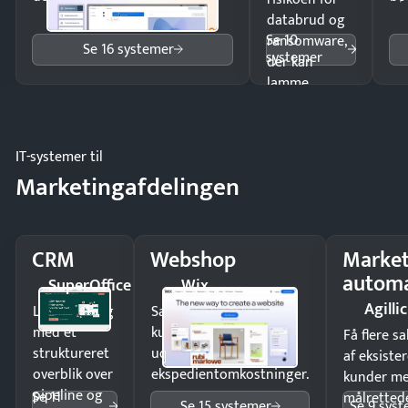
databrud og
Se 10
ransomware,
Se 16 systemer
systemer
der kan
lamme
driften.
IT-systemer til
Marketingafdelingen
CRM
Webshop
Market
automa
SuperOffice
Wix
Agillic
Luk flere salg
Sælg produkter 24/7 til
med et
kunder i hele landet
Få flere s
struktureret
uden
af eksiste
overblik over
ekspedientomkostninger.
kunder m
pipeline og
Se 11
målrettede
Se 15 systemer
Se 9 sys