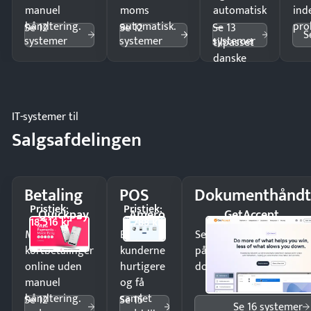
manuel
moms
automatisk
ind
håndtering.
automatisk.
—
pro
Se 12
Se 12
Se 13
S
systemer
systemer
systemer
tilpasset
danske
regler.
IT-systemer til
Salgsafdelingen
Betaling
POS
Dokumenthåndt
Pristjek:
Pristjek:
Quickpay
Amero
GetAccept
18.516 kr
4.788 kr
Modtag
Ekspedér
Send kontrakter til unde
kortbetalinger
kunderne
på minutter og mist ing
online uden
hurtigere
dokumenter.
manuel
og få
håndtering.
samlet
Se 12
Se 15
Se 16 systemer