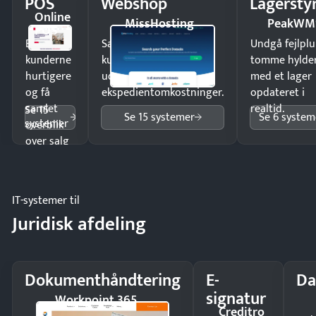
POS
Webshop
Lagersty
Online
MissHosting
PeakWM
POS
Ekspedér
Sælg produkter 24/7 til
Undgå fejlplu
kunderne
kunder i hele landet
tomme hylde
hurtigere
uden
med et lager
og få
ekspedientomkostninger.
opdateret i
samlet
realtid.
Se 15
Se 15 systemer
Se 6 system
systemer
overblik
over salg
og lager.
IT-systemer til
Juridisk afdeling
Dokumenthåndtering
E-
Da
signatur
Workpoint 365
Creditro