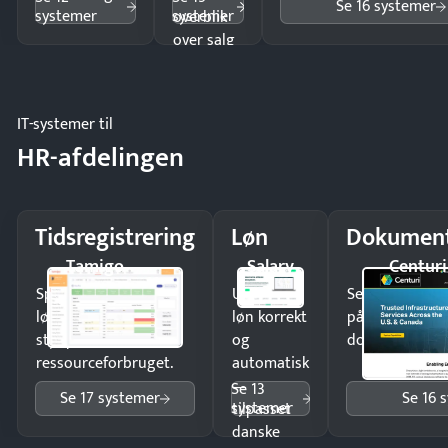
Se 16 systemer
systemer
systemer
overblik
over salg
og lager.
IT-systemer til
HR-afdelingen
Tidsregistrering
Løn
Dokument
Tamigo
Salary
Centuri
Spar tid på
Udbetal
Send kontrakter
lønberegning og få
løn korrekt
på minutter o
styr på
og
dokumenter.
ressourceforbruget.
automatisk
—
Se 13
Se 17 systemer
Se 16 
systemer
tilpasset
danske