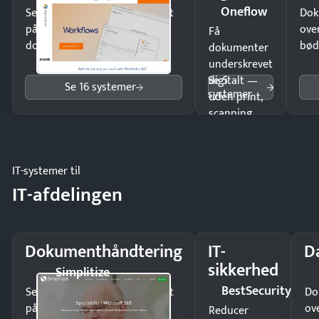
Oneflow
Send kontrakter til underskrift
Dok
på minutter og mist ingen
ove
Få
dokumenter.
bød
dokumenter
underskrevet
Se 5
digitalt —
Se 16 systemer
systemer
uden print,
scanning
eller fysisk
møde.
IT-systemer til
IT-afdelingen
Dokumenthåndtering
IT-
D
sikkerhed
Simplitize
BestSecurity
Send kontrakter til underskrift
Do
på minutter og mist ingen
ov
Reducer