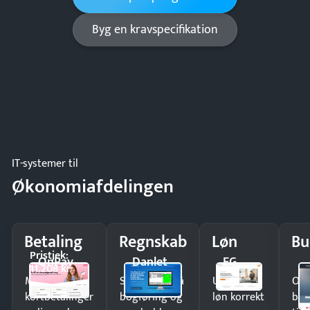
Byg en kravspecifikation
IT-systemer til
Økonomiafdelingen
Betaling
Regnskab
Løn
Bu
Pristjek:
OnPay
Danlet
EG
11.208 kr
Modtag
Spar timer på
Udbetal
Op
kortbetalinger
bogføring og
løn korrekt
bud