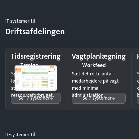
regler.
IT-systemer til
Driftsafdelingen
Tidsregistrering
Vagtplanlægning
Tamigo
Workfeed
Spar tid på
Sæt det rette antal
lønberegning og få
medarbejdere på vagt
styr på
med minimal
ressourceforbruget.
administration.
Se 17 systemer
Se 7 systemer
IT-systemer til