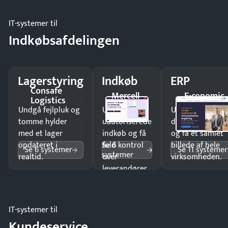
IT-systemer til
Indkøbsafdelingen
Lagerstyring
Indkøb
ERP
Consafe
Mercell
E-conomic
Logistics
Undgå fejlpluk og
Undgå
Undgå
tomme hylder
uautoriserede
dobbeltindtastn
med et lager
indkøb og få
og få ét samlet
Se 6
opdateret i
fuld kontrol
billede af hele
Se 6 systemer
Se 11 systemer
systemer
realtid.
over
virksomheden.
leverandører
og forbrug.
IT-systemer til
Kundeservice