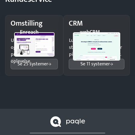
Omstilling
CRM
Enreach
webCRM
Undgå tabte opkald
Luk flere salg med et
og giv kunderne en
struktureret overblik over
professionel
pipeline og opfølgninger.
oplevelse.
Se 25 systemer
Se 11 systemer