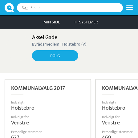
Søg i Paqle
MIN SIDE
IT-SYSTEMER
Aksel Gade
Byrådsmedlem i Holstebro (V)
FØLG
KOMMUNALVALG 2017
KOMMUNALVAL
Indvalgt i
Indvalgt i
Holstebro
Holstebro
Indvalgt for
Indvalgt for
Venstre
Venstre
Personlige stemmer
Personlige stemmer
627
460