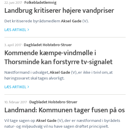
Folkebladetlemvig
22. juni 2017
·
Landbrug kritiserer højere vandpriser
Det kritiserede byrådsmedlem
Aksel Gade
(V).
LÆS ARTIKEL
Dagbladet Holstebro-Struer
3. april 2017
·
Kommende kæmpe-vindmølle i
Thorsminde kan forstyrre tv-signalet
Næstformand i udvalget,
Aksel Gade
(V), er ikke i tvivl om, at
høringssvaret skal tages alvorligt.
LÆS ARTIKEL
Dagbladet Holstebro-Struer
10. februar 2017
·
Landmand: Kommunen tager fusen på os
Vil tage sagen op
Aksel Gade
(V), der er næstformand i byrådets
natur- og miljøudvalg vil nu have sagen drøftet principielt.