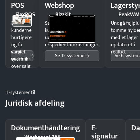
POS
Webshop
Lagersty
FlexPOS
Bizzkit
PeakWM
Ekspedér
Sælg produkter 24/7 til
Undgå fejlplu
kunderne
kunder i hele landet
tomme hylde
hurtigere
uden
med et lager
og få
ekspedientomkostninger.
opdateret i
samlet
realtid.
Se 15
Se 15 systemer
Se 6 system
systemer
overblik
over salg
og lager.
IT-systemer til
Juridisk afdeling
Dokumenthåndtering
E-
Da
signatur
Workpoint 365