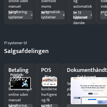
online uden
overhold
og
tide
manuel
moms
automatisk
ind
håndtering.
automatisk.
—
pro
Se 12
Se 12
Se 13
S
systemer
systemer
systemer
tilpasset
danske
regler.
IT-systemer til
Salgsafdelingen
Betaling
POS
Dokumenthåndt
Pristjek:
Viva
Bizsys
GetAccept
27.924 kr
Modtag
Ekspedér
Send kontrakter til unde
kortbetalinger
kunderne
på minutter og mist ing
online uden
hurtigere
dokumenter.
manuel
og få
håndtering.
samlet
Se 12
Se 15