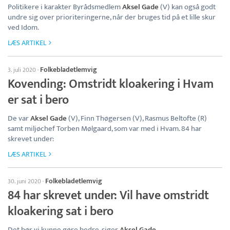
Politikere i karakter Byrådsmedlem
Aksel Gade
(V) kan også godt
undre sig over prioriteringerne, når der bruges tid på et lille skur
ved Idom.
LÆS ARTIKEL
Folkebladetlemvig
3. juli 2020
·
Kovending: Omstridt kloakering i Hvam
er sat i bero
De var
Aksel Gade
(V), Finn Thøgersen (V), Rasmus Beltofte (R)
samt miljøchef Torben Mølgaard, som var med i Hvam. 84 har
skrevet under:
LÆS ARTIKEL
Folkebladetlemvig
30. juni 2020
·
84 har skrevet under: Vil have omstridt
kloakering sat i bero
Det bør vi kunne gøre bedre, siger
Aksel Gade
.