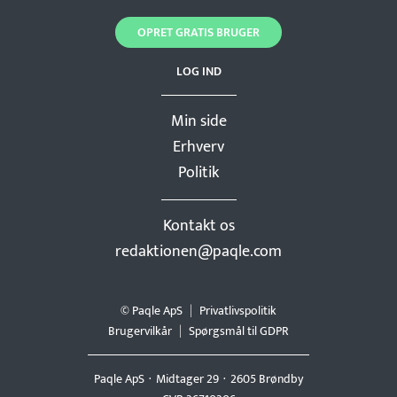
OPRET GRATIS BRUGER
LOG IND
Min side
Erhverv
Politik
Kontakt os
redaktionen@paqle.com
© Paqle ApS
Privatlivspolitik
Brugervilkår
Spørgsmål til GDPR
Paqle ApS
Midtager 29
2605 Brøndby