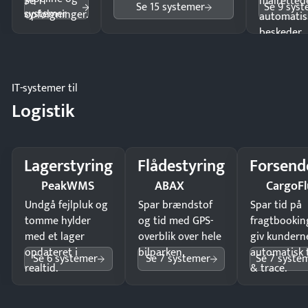
Se 11
målrettede
Se 15 systemer
Se 9 sys
systemer
opfølgninger.
automatis
beskeder.
IT-systemer til
Logistik
Lagerstyring
Flådestyring
Forsend
PeakWMS
ABAX
CargoFl
Undgå fejlpluk og
Spar brændstof
Spar tid på
tomme hylder
og tid med GPS-
fragtbookin
med et lager
overblik over hele
giv kundern
opdateret i
bilparken.
automatisk 
Se 6 systemer
Se 7 systemer
Se 7 syste
realtid.
& trace.