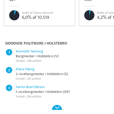
Andel af listens stemmer
Andel af lis
6,0% af 10.519
4,2% af 
Pristjek:
11.208 kr
Se priseksempel
OnPay
Betaling
SIDDENDE POLITIKERE I HOLSTEBRO
Kenneth Tønning
1
Borgmester i Holstebro (V)
Omtalt i 398 artikler.
Klaus Flæng
2
2. viceborgmester i Holstebro (S)
Omtalt i 281 artikler.
Søren Boel Olesen
3
1. viceborgmester i Holstebro (DF)
Omtalt i 266 artikler.