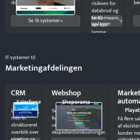
dokumenter.
bø
risikoen for
databrud og
Se 10
ransomware,
Se 16 systemer
systemer
der kan
lamme
driften.
IT-systemer til
Marketingafdelingen
CRM
Webshop
Market
automa
Salesforce
Shoporama
Playab
Luk flere salg
Sælg produkter 24/7 til
med et
kunder i hele landet
Få flere s
struktureret
uden
af eksiste
overblik over
ekspedientomkostninger.
kunder m
pipeline og