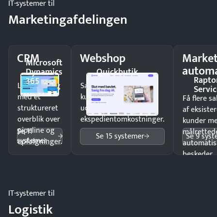
IT-systemer til
Marketingafdelingen
CRM
Webshop
Market
Microsoft
automa
Dynamics
Quickbutik
Rapto
365
Luk flere salg
Sælg produkter 24/7 til
Servic
med et
kunder i hele landet
Få flere s
struktureret
uden
af eksiste
overblik over
ekspedientomkostninger.
kunder m
pipeline og
Se 11
målrettede
Se 15 systemer
Se 9 sys
systemer
opfølgninger.
automatis
beskeder.
IT-systemer til
Logistik