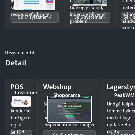
lønberegning og få
budgetafvigelser i
timer 
styr på
tide og grib ind,
materi
ressourceforbruget.
inden de bliver et
reduc
Se 17 systemer
Se 6 systemer
Se 7 
problem.
håndv
papira
IT-systemer til
Detail
POS
Webshop
Lagersty
Customer
Shoporama
PeakWM
1st
Ekspedér
Sælg produkter 24/7 til
Undgå fejlplu
kunderne
kunder i hele landet
tomme hylde
hurtigere
uden
med et lager
og få
ekspedientomkostninger.
opdateret i
samlet
realtid.
Se 15