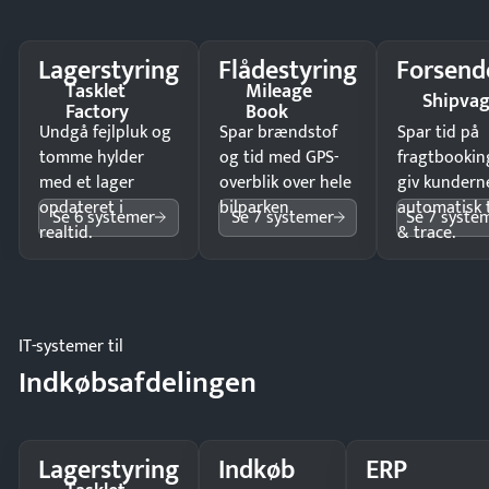
Lagerstyring
Flådestyring
Forsend
Tasklet
Mileage
Shipva
Factory
Book
Undgå fejlpluk og
Spar brændstof
Spar tid på
tomme hylder
og tid med GPS-
fragtbookin
med et lager
overblik over hele
giv kundern
opdateret i
bilparken.
automatisk 
Se 6 systemer
Se 7 systemer
Se 7 syste
realtid.
& trace.
IT-systemer til
Indkøbsafdelingen
Lagerstyring
Indkøb
ERP