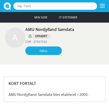
Søg i Paqle
MIN SIDE
IT-SYSTEMER
AMU Nordjylland Samdata
OPHØRT
CVR · 27537332
FØLG
Pristjek:
10.008 kr
Se priseksempel
ePay
Betaling
KORT FORTALT
AMU Nordjylland Samdata blev etableret i 2003.