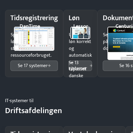
Tidsregistrering
Løn
Dokument
DanTime
Lessor
Centuri
Spar tid på
Udbetal
Send kontrakter
lønberegning og få
løn korrekt
på minutter o
styr på
og
dokumenter.
ressourceforbruget.
automatisk
—
Se 13
Se 17 systemer
Se 16 
systemer
tilpasset
danske
regler.
IT-systemer til
Driftsafdelingen