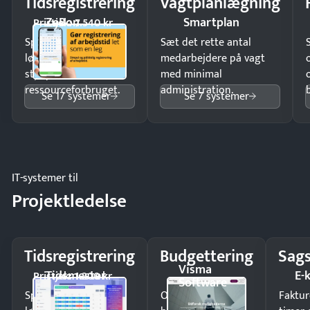
Tidsregistrering
Vagtplanlægning
ZeBon
Smartplan
Pristjek: 7.540 kr
Spar tid på
Sæt det rette antal
lønberegning og få
medarbejdere på vagt
styr på
med minimal
ressourceforbruget.
administration.
Se 17 systemer
Se 7 systemer
IT-systemer til
Projektledelse
Tidsregistrering
Budgettering
Sags
Visma
Tidsmester
E-
Pristjek: 1.200 kr
Software
Spar tid på
Opdag
Faktur