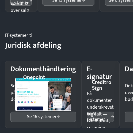
Se 15 systemer
Se 6 system
systemer
overblik
over salg
og lager.
IT-systemer til
Juridisk afdeling
Dokumenthåndtering
E-
Da
signatur
Onepoint
Creditro
Send kontrakter til underskrift
Dok
Sign
på minutter og mist ingen
ove
Få
dokumenter.
bød
dokumenter
underskrevet
Se 5
digitalt —
Se 16 systemer
systemer
uden print,
scanning