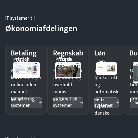
IT-systemer til
Økonomiafdelingen
Betaling
Regnskab
Løn
Bu
Vores
Pristjek:
Pristjek:
ePay
EG
Forening
10.008 kr
7.920 kr
Modtag
Spar timer på
Udbetal
Op
kortbetalinger
bogføring og
løn korrekt
bud
online uden
overhold
og
tide
manuel
moms
automatisk
ind
håndtering.
automatisk.
—
pro
Se 12
Se 12
Se 13
S
systemer
systemer
systemer
tilpasset
danske
regler.