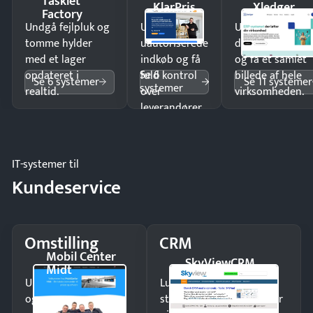
Tasklet
KlarPris
Xledger
Factory
Undgå fejlpluk og
Undgå
Undgå
tomme hylder
uautoriserede
dobbeltindtastn
med et lager
indkøb og få
og få ét samlet
Se 6
opdateret i
fuld kontrol
billede af hele
Se 6 systemer
Se 11 systemer
systemer
realtid.
over
virksomheden.
leverandører
og forbrug.
IT-systemer til
Kundeservice
Omstilling
CRM
Mobil Center
SkyViewCRM
Midt
Undgå tabte opkald
Luk flere salg med et
og giv kunderne en
struktureret overblik over