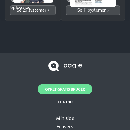
professionel
pipeline og opfølgninger.
oplevelse.
Se 25 systemer
Se 11 systemer
OPRET GRATIS BRUGER
LOG IND
Min side
Erhverv