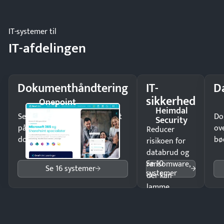
eller fysisk
møde.
IT-systemer til
IT-afdelingen
Dokumenthåndtering
IT-
D
sikkerhed
Onepoint
Heimdal
Send kontrakter til underskrift
Do
Security
på minutter og mist ingen
ov
Reducer
dokumenter.
bø
risikoen for
databrud og
Se 10
ransomware,
Se 16 systemer
systemer
der kan
lamme
driften.