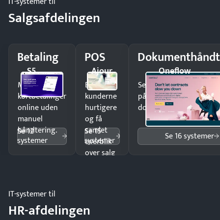
IT-systemer til
Salgsafdelingen
Betaling
POS
Dokumenthåndt
S5
Ajour
Oneflow
Modtag
Ekspedér
Send kontrakter til unde
kortbetalinger
kunderne
på minutter og mist ing
online uden
hurtigere
dokumenter.
manuel
og få
håndtering.
samlet
Se 12
Se 15
Se 16 systemer
systemer
systemer
overblik
over salg
og lager.
IT-systemer til
HR-afdelingen