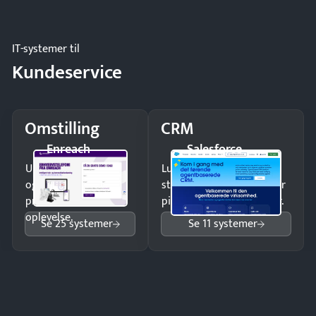
og forbrug.
IT-systemer til
Kundeservice
Omstilling
CRM
Enreach
Salesforce
Undgå tabte opkald
Luk flere salg med et
og giv kunderne en
struktureret overblik over
professionel
pipeline og opfølgninger.
oplevelse.
Se 25 systemer
Se 11 systemer