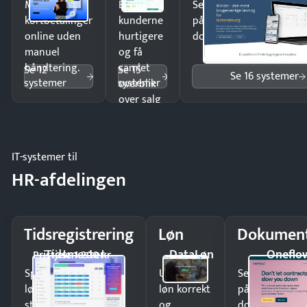
Modtag
Ekspedér
Send kontrakter til unde
kortbetalinger
kunderne
på minutter og mist ing
online uden
hurtigere
dokumenter.
manuel
og få
håndtering.
samlet
Se 12
Se 15
Se 16 systemer
systemer
systemer
overblik
over salg
og lager.
IT-systemer til
HR-afdelingen
Tidsregistrering
Løn
Dokument
Tidsmester
DataLøn
Oneflo
Pristjek: 1.200 kr
Spar tid på
Udbetal
Send kontrakter
lønberegning og få
løn korrekt
på minutter o
styr på
og
dokumenter.