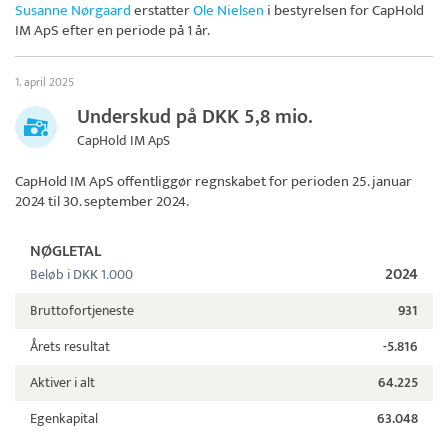
Susanne Nørgaard
erstatter
Ole Nielsen
i bestyrelsen for
CapHold
IM ApS
efter en periode på 1 år.
1. april 2025
Underskud på DKK 5,8 mio.
CapHold IM ApS
CapHold IM ApS
offentliggør regnskabet for perioden 25. januar
2024 til 30. september 2024.
NØGLETAL
2024
Beløb i DKK 1.000
Bruttofortjeneste
931
Årets resultat
-5.816
Aktiver i alt
64.225
Egenkapital
63.048