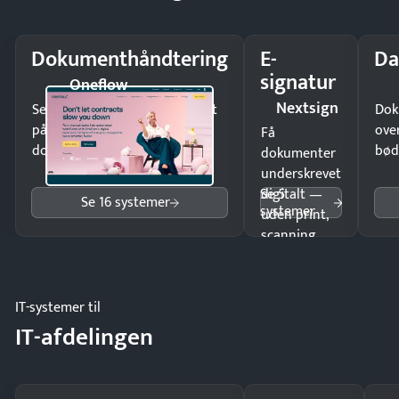
Dokumenthåndtering
E-
Da
signatur
Oneflow
Nextsign
Send kontrakter til underskrift
Dok
på minutter og mist ingen
ove
Få
dokumenter.
bød
dokumenter
underskrevet
Se 5
digitalt —
Se 16 systemer
systemer
uden print,
scanning
eller fysisk
møde.
IT-systemer til
IT-afdelingen