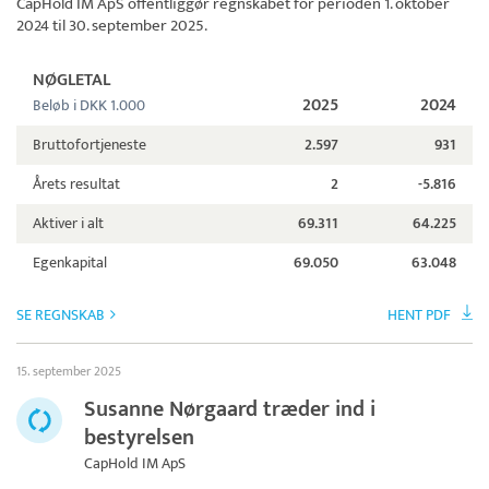
CapHold IM ApS
offentliggør regnskabet for perioden 1. oktober
2024 til 30. september 2025.
NØGLETAL
2025
2024
Beløb i DKK 1.000
Bruttofortjeneste
2.597
931
Årets resultat
2
-5.816
Aktiver i alt
69.311
64.225
Egenkapital
69.050
63.048
SE REGNSKAB
HENT PDF
15. september 2025
Susanne Nørgaard træder ind i
bestyrelsen
CapHold IM ApS