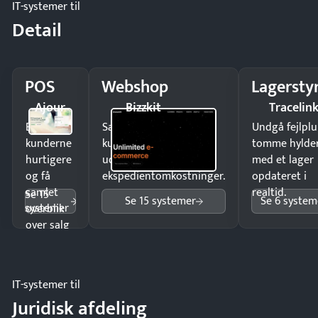
IT-systemer til
Detail
POS
Webshop
Lagersty
Ajour
Bizzkit
Tracelin
Ekspedér
Sælg produkter 24/7 til
Undgå fejlplu
kunderne
kunder i hele landet
tomme hylde
hurtigere
uden
med et lager
og få
ekspedientomkostninger.
opdateret i
samlet
realtid.
Se 15
Se 15 systemer
Se 6 system
systemer
overblik
over salg
og lager.
IT-systemer til
Juridisk afdeling