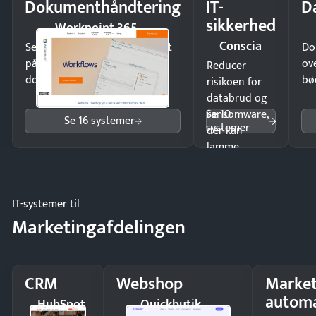
Dokumenthåndtering
IT-
D
sikkerhed
Workpoint 365
Conscia
Send kontrakter til underskrift
Do
på minutter og mist ingen
ov
Reducer
dokumenter.
bø
risikoen for
databrud og
Se 10
ransomware,
Se 16 systemer
systemer
der kan
lamme
driften.
IT-systemer til
Marketingafdelingen
CRM
Webshop
Market
automa
HubSpot
Quickbutik