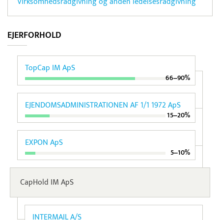
Virksomhedsrådgivning og anden ledelsesrådgivning
EJERFORHOLD
TopCap IM ApS
66‒90%
EJENDOMSADMINISTRATIONEN AF 1/1 1972 ApS
15‒20%
EXPON ApS
5‒10%
CapHold IM ApS
INTERMAIL A/S