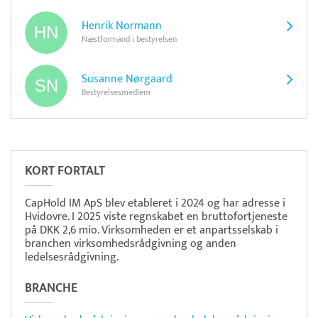
Henrik Normann
Næstformand i bestyrelsen
Susanne Nørgaard
Bestyrelsesmedlem
Pristjek:
1.200 kr
Se priseksempel
Tidsmester
Tidsregistrering
KORT FORTALT
CapHold IM ApS blev etableret i 2024 og har adresse i
Hvidovre. I 2025 viste regnskabet en bruttofortjeneste
på DKK 2,6 mio. Virksomheden er et anpartsselskab i
branchen virksomhedsrådgivning og anden
ledelsesrådgivning.
BRANCHE