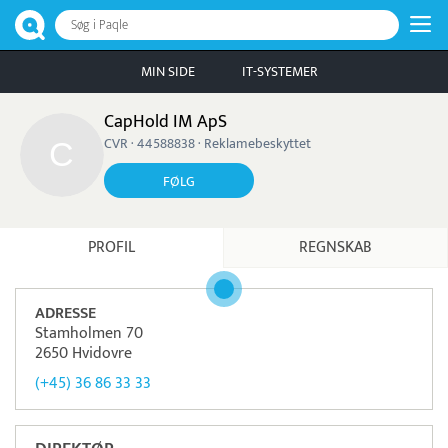
Søg i Paqle
MIN SIDE
IT-SYSTEMER
CapHold IM ApS
CVR · 44588838 · Reklamebeskyttet
FØLG
PROFIL
REGNSKAB
ADRESSE
Stamholmen 70
2650 Hvidovre
(+45) 36 86 33 33