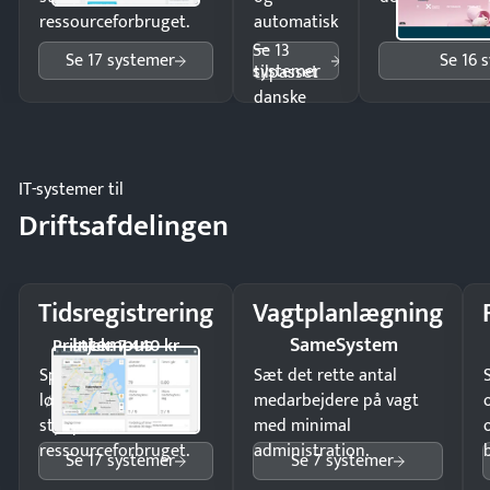
ressourceforbruget.
automatisk
—
Se 13
Se 17 systemer
Se 16 
systemer
tilpasset
danske
regler.
IT-systemer til
Driftsafdelingen
Tidsregistrering
Vagtplanlægning
Intempus
SameSystem
Pristjek: 7.440 kr
Spar tid på
Sæt det rette antal
lønberegning og få
medarbejdere på vagt
styr på
med minimal
ressourceforbruget.
administration.
Se 17 systemer
Se 7 systemer