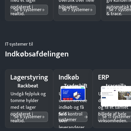
med et lager
overblik over hele
giv kundern
opdateret i
bilparken.
automatisk 
Se 6 systemer
Se 7 systemer
Se 7 syste
realtid.
& trace.
IT-systemer til
Indkøbsafdelingen
Lagerstyring
Indkøb
ERP
Rackbeat
Tradeshift
tracezilla
Undgå fejlpluk og
Undgå
Undgå
tomme hylder
uautoriserede
dobbeltindtastn
med et lager
indkøb og få
og få ét samlet
Se 6
opdateret i
fuld kontrol
billede af hele
Se 6 systemer
Se 11 systemer
systemer
realtid.
over
virksomheden.
leverandører