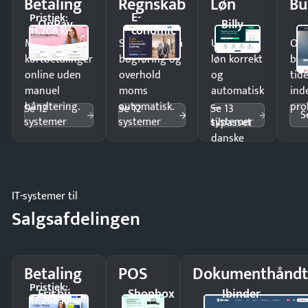
Betaling
Regnskab
Løn
Bu
E-
Pristjek:
OnPay
Billy
conomic
11.208 kr
Modtag
Spar timer på
Udbetal
Op
kortbetalinger
bogføring og
løn korrekt
bud
online uden
overhold
og
tide
manuel
moms
automatisk
ind
håndtering.
automatisk.
—
pro
Se 12
Se 12
Se 13
S
systemer
systemer
systemer
tilpasset
danske
regler.
IT-systemer til
Salgsafdelingen
Betaling
POS
Dokumenthåndt
Pristjek:
Frisbii
Shopbox
Ibinder
17.268 kr