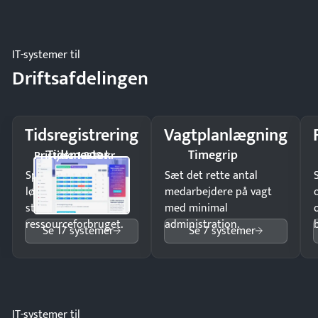
regler.
IT-systemer til
Driftsafdelingen
Tidsregistrering
Vagtplanlægning
Tidsmester
Timegrip
Pristjek: 1.200 kr
Spar tid på
Sæt det rette antal
lønberegning og få
medarbejdere på vagt
styr på
med minimal
ressourceforbruget.
administration.
Se 17 systemer
Se 7 systemer
IT-systemer til