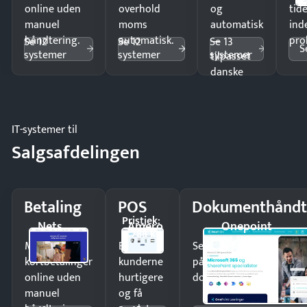
online uden
overhold
og
tide
manuel
moms
automatisk
ind
håndtering.
automatisk.
—
pro
Se 12
Se 12
Se 13
S
systemer
systemer
systemer
tilpasset
danske
regler.
IT-systemer til
Salgsafdelingen
Betaling
POS
Dokumenthåndt
Pristjek:
Nets
Amero
Onepoint
4.788 kr
Modtag
Ekspedér
Send kontrakter til unde
kortbetalinger
kunderne
på minutter og mist ing
online uden
hurtigere
dokumenter.
manuel
og få