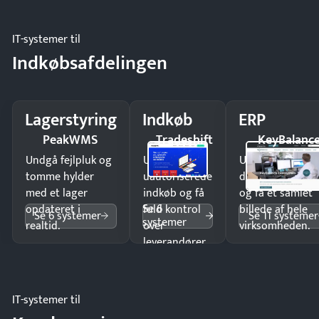
IT-systemer til
Indkøbsafdelingen
Lagerstyring
Indkøb
ERP
PeakWMS
Tradeshift
KeyBalanc
Undgå fejlpluk og
Undgå
Undgå
tomme hylder
uautoriserede
dobbeltindtastn
med et lager
indkøb og få
og få ét samlet
Se 6
opdateret i
fuld kontrol
billede af hele
Se 6 systemer
Se 11 systemer
systemer
realtid.
over
virksomheden.
leverandører
og forbrug.
IT-systemer til