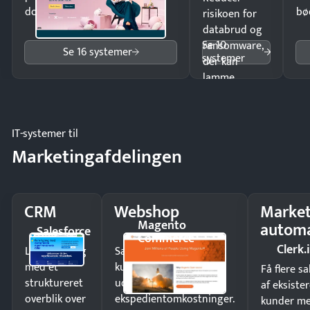
dokumenter.
bø
risikoen for
databrud og
Se 10
ransomware,
Se 16 systemer
systemer
der kan
lamme
driften.
IT-systemer til
Marketingafdelingen
CRM
Webshop
Market
Magento
automa
Salesforce
Commerce
Clerk.
Luk flere salg
Sælg produkter 24/7 til
med et
kunder i hele landet
Få flere s
struktureret
uden
af eksiste
overblik over
ekspedientomkostninger.
kunder m