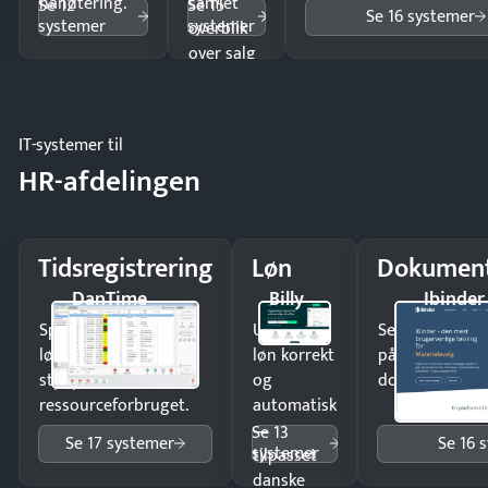
håndtering.
samlet
Se 12
Se 15
Se 16 systemer
systemer
systemer
overblik
over salg
og lager.
IT-systemer til
HR-afdelingen
Tidsregistrering
Løn
Dokument
DanTime
Billy
Ibinder
Spar tid på
Udbetal
Send kontrakter
lønberegning og få
løn korrekt
på minutter o
styr på
og
dokumenter.
ressourceforbruget.
automatisk
—
Se 13
Se 17 systemer
Se 16 
systemer
tilpasset
danske