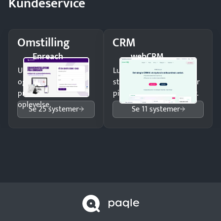
Kundeservice
Omstilling
CRM
Enreach
webCRM
Undgå tabte opkald
Luk flere salg med et
og giv kunderne en
struktureret overblik over
professionel
pipeline og opfølgninger.
oplevelse.
Se 25 systemer
Se 11 systemer