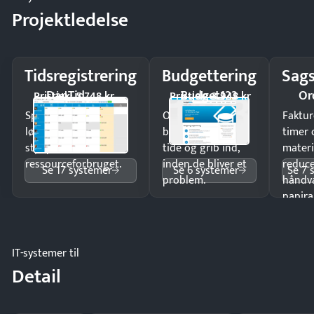
Projektledelse
Tidsregistrering
Budgettering
Sags
DanTid
Budget123
Or
Pristjek: 5.748 kr
Pristjek: 3.948 kr
Spar tid på
Opdag
Faktur
lønberegning og få
budgetafvigelser i
timer 
styr på
tide og grib ind,
materi
ressourceforbruget.
inden de bliver et
reduc
Se 17 systemer
Se 6 systemer
Se 7 
problem.
håndv
papira
IT-systemer til
Detail