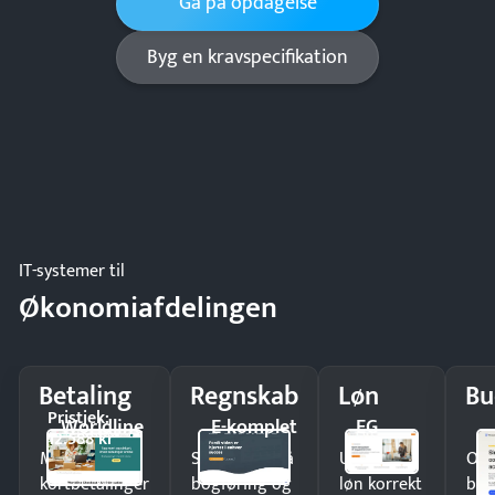
Gå på opdagelse
Byg en kravspecifikation
IT-systemer til
Økonomiafdelingen
Betaling
Regnskab
Løn
Bu
Pristjek:
Worldline
E-komplet
EG
12.588 kr
Modtag
Spar timer på
Udbetal
Op
kortbetalinger
bogføring og
løn korrekt
bud