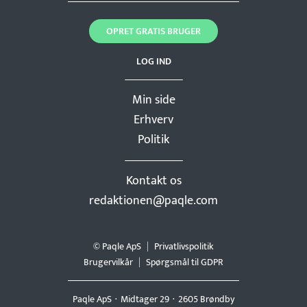
OPRET GRATIS BRUGER
LOG IND
Min side
Erhverv
Politik
Kontakt os
redaktionen@paqle.com
© Paqle ApS
Privatlivspolitik
Brugervilkår
Spørgsmål til GDPR
Paqle ApS
Midtager 29
2605 Brøndby