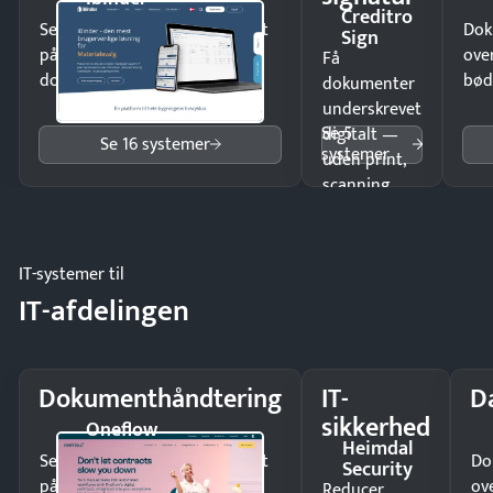
Creditro
Send kontrakter til underskrift
Dok
Sign
på minutter og mist ingen
ove
Få
dokumenter.
bød
dokumenter
underskrevet
Se 5
digitalt —
Se 16 systemer
systemer
uden print,
scanning
eller fysisk
møde.
IT-systemer til
IT-afdelingen
Dokumenthåndtering
IT-
D
sikkerhed
Oneflow
Heimdal
Send kontrakter til underskrift
Do
Security
på minutter og mist ingen
ov
Reducer