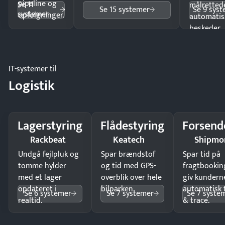
pipeline og
Se 11
målrettede
Se 15 systemer
Se 9 sys
systemer
opfølgninger.
automatis
beskeder.
IT-systemer til
Logistik
Lagerstyring
Flådestyring
Forsend
Rackbeat
Keatech
Shipmo
Undgå fejlpluk og
Spar brændstof
Spar tid på
tomme hylder
og tid med GPS-
fragtbookin
med et lager
overblik over hele
giv kundern
opdateret i
bilparken.
automatisk 
Se 6 systemer
Se 7 systemer
Se 7 syste
realtid.
& trace.