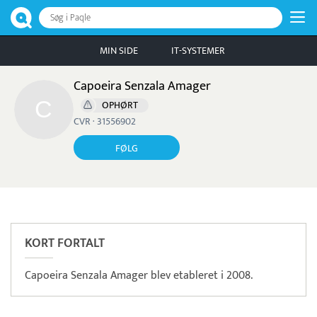
Søg i Paqle
MIN SIDE
IT-SYSTEMER
Capoeira Senzala Amager
OPHØRT
CVR · 31556902
FØLG
Pristjek:
12.588 kr
Se priseksempel
Worldline
Betaling
KORT FORTALT
Capoeira Senzala Amager blev etableret i 2008.