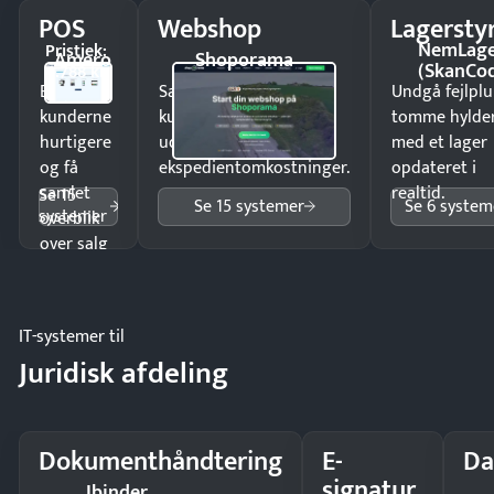
POS
Webshop
Lagersty
NemLag
Pristjek:
Amero
Shoporama
(SkanCo
4.788 kr
Ekspedér
Sælg produkter 24/7 til
Undgå fejlplu
kunderne
kunder i hele landet
tomme hylde
hurtigere
uden
med et lager
og få
ekspedientomkostninger.
opdateret i
samlet
realtid.
Se 15
Se 15 systemer
Se 6 system
systemer
overblik
over salg
og lager.
IT-systemer til
Juridisk afdeling
Dokumenthåndtering
E-
Da
signatur
Ibinder