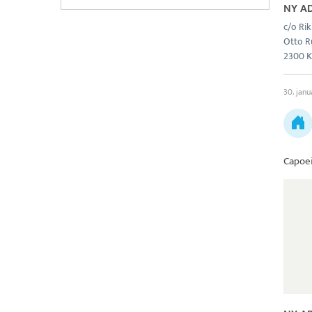
NY A
c/o Ri
Otto R
2300 K
30. jan
Capoe