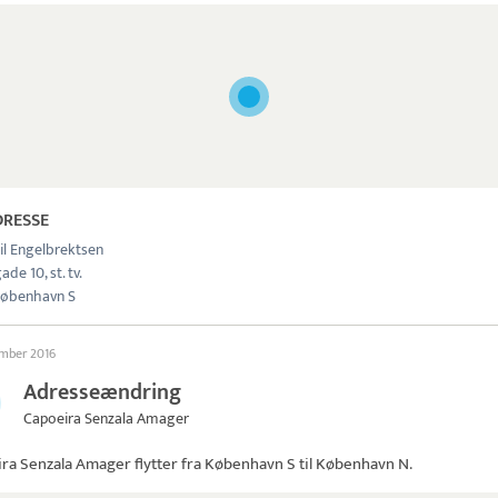
DRESSE
il Engelbrektsen
de 10, st. tv.
øbenhavn S
ember 2016
Adresseændring
Capoeira Senzala Amager
ira Senzala Amager
flytter fra København S til København N.