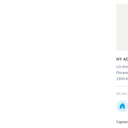
NY A
c/o Em
Florensv
2300 K
26. juni
Capoe