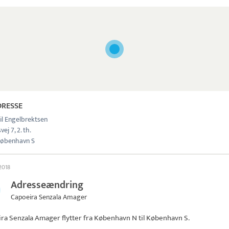
DRESSE
il Engelbrektsen
ej 7, 2. th.
øbenhavn S
 2018
Adresseændring
Capoeira Senzala Amager
ira Senzala Amager
flytter fra København N til København S.