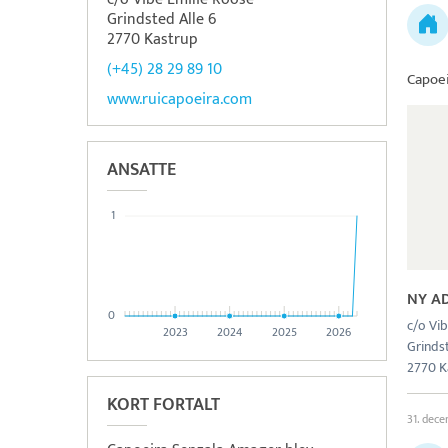
Grindsted Alle 6
2770 Kastrup
(+45) 28 29 89 10
Capoe
www.ruicapoeira.com
ANSATTE
1
NY A
0
c/o Vi
2023
2024
2025
2026
Grindst
2770 K
KORT FORTALT
31. dec