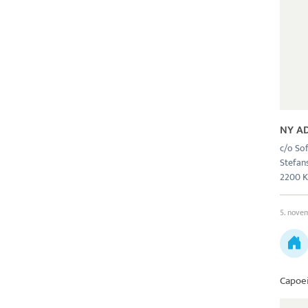
NY A
c/o So
Stefans
2200 
5. nove
Capoe