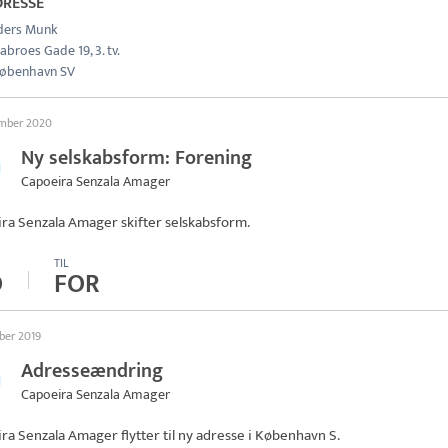
DRESSE
ders Munk
abroes Gade 19, 3. tv.
øbenhavn SV
ember 2020
Ny selskabsform: Forening
Capoeira Senzala Amager
ira Senzala Amager
skifter selskabsform.
TIL
O
FOR
ber 2019
Adresseændring
Capoeira Senzala Amager
ira Senzala Amager
flytter til ny adresse i København S.