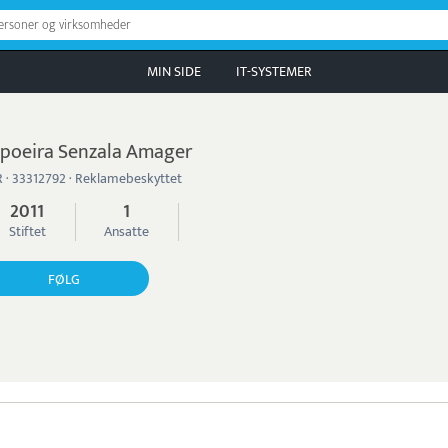
personer og virksomheder
MIN SIDE
IT-SYSTEMER
poeira Senzala Amager
 · 33312792 · Reklamebeskyttet
2011
1
Stiftet
Ansatte
FØLG