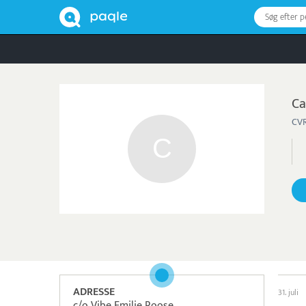
Søg efter 
Ca
CVR
ADRESSE
31. juli
c/o Vibe Emilie Roose