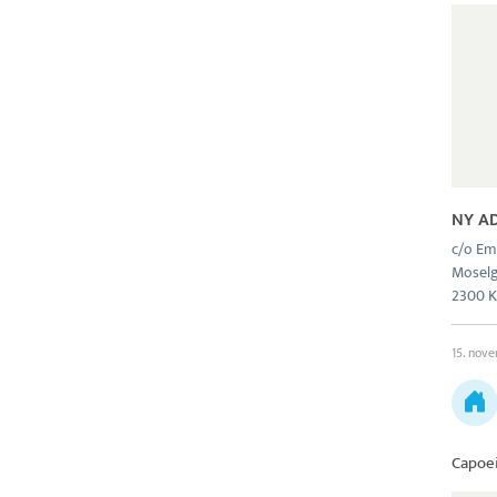
NY A
c/o Em
Moselga
2300 K
15. nov
Capoe