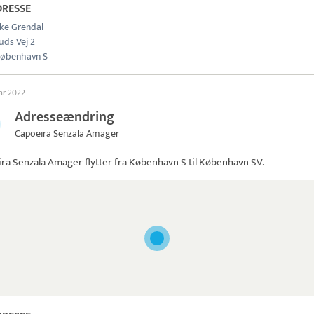
DRESSE
kke Grendal
uds Vej 2
øbenhavn S
uar 2022
Adresseændring
Capoeira Senzala Amager
ira Senzala Amager
flytter fra København S til København SV.