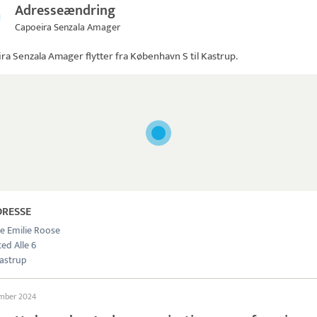
Adresseændring
Capoeira Senzala Amager
ira Senzala Amager
flytter fra København S til Kastrup.
DRESSE
be Emilie Roose
ed Alle 6
astrup
ember 2024