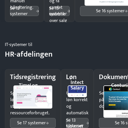
manuel
og få
håndtering.
samlet
Se 12
Se 15
Se 16 systemer
systemer
systemer
overblik
over salg
og lager.
IT-systemer til
HR-afdelingen
Tidsregistrering
Løn
Dokument
Intect
TimeLog
Centuri
Salary
Spar tid på
Udbetal
Send kontrakter
lønberegning og få
løn korrekt
på minutter o
styr på
og
dokumenter.
ressourceforbruget.
automatisk
—
Se 13
Se 17 systemer
Se 16 
systemer
tilpasset