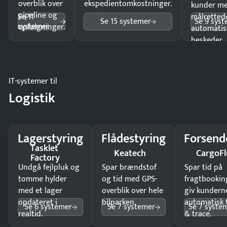
overblik over
ekspedientomkostninger.
kunder m
pipeline og
Se 11
målrettede
Se 15 systemer
Se 9 sys
systemer
opfølgninger.
automatis
beskeder.
IT-systemer til
Logistik
Lagerstyring
Flådestyring
Forsend
Tasklet
Keatech
CargoFl
Factory
Undgå fejlpluk og
Spar brændstof
Spar tid på
tomme hylder
og tid med GPS-
fragtbookin
med et lager
overblik over hele
giv kundern
opdateret i
bilparken.
automatisk 
Se 6 systemer
Se 7 systemer
Se 7 syste
realtid.
& trace.