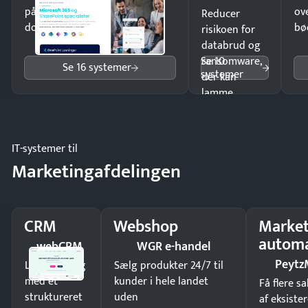
på minutter og mist ingen
ov
Reducer
dokumenter.
bø
risikoen for
databrud og
Se 10
ransomware,
Se 16 systemer
systemer
der kan
lamme
driften.
IT-systemer til
Marketingafdelingen
CRM
Webshop
Market
automa
webCRM
WGR e-handel
Peytz
Luk flere salg
Sælg produkter 24/7 til
med et
kunder i hele landet
Få flere s
struktureret
uden
af eksiste