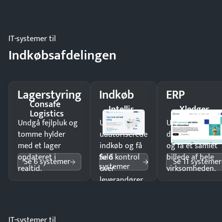
IT-systemer til
Indkøbsafdelingen
Lagerstyring
Indkøb
ERP
Consafe
Intellis
Xledger
Logistics
Undgå fejlpluk og
Undgå
Undgå
tomme hylder
uautoriserede
dobbeltindtastn
med et lager
indkøb og få
og få ét samlet
Se 6
opdateret i
fuld kontrol
billede af hele
Se 6 systemer
Se 11 systemer
systemer
realtid.
over
virksomheden.
leverandører
og forbrug.
IT-systemer til