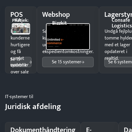
POS
Webshop
Lagersty
KA-
Consafe
Pristjek:
Bizzkit
CHING
Logistic
4.548 kr
Ekspedér
Sælg produkter 24/7 til
Undgå fejlplu
kunderne
kunder i hele landet
tomme hylde
hurtigere
uden
med et lager
og få
ekspedientomkostninger.
opdateret i
samlet
realtid.
Se 15
Se 15 systemer
Se 6 system
systemer
overblik
over salg
og lager.
IT-systemer til
Juridisk afdeling
Dokumenthåndtering
E-
Da