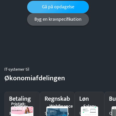
Gå på opdagelse
Byg en kravspecifikation
IT-systemer til
Økonomiafdelingen
Betaling
Regnskab
Løn
Bu
Pristjek:
OnPay
Webfinance
Salary
11.208 kr
Modtag
Spar timer på
Udbetal
Op