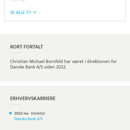
SE ALLE 111
Pristjek:
11.208 kr
Se priseksempel
OnPay
Betaling
KORT FORTALT
Christian Michael Bornfeld har været i direktionen for
Danske Bank A/S siden 2022.
ERHVERVSKARRIERE
2022-nu
·
Direktør
Danske Bank A/S