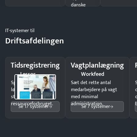
danske
regler.
IT-systemer til
Driftsafdelingen
Tidsregistrering
Vagtplanlægning
Lessor
Workfeed
Spar tid på
Sæt det rette antal
lønberegning og få
medarbejdere på vagt
styr på
med minimal
ressourceforbruget.
administration.
Se 17 systemer
Se 7 systemer