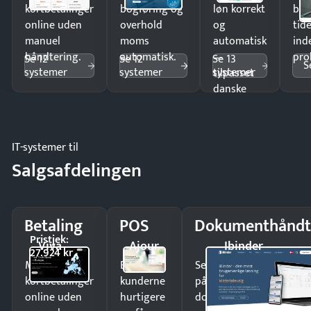
kortbetalinger
bogføring og
løn korrekt
bud
online uden
overhold
og
tide
manuel
moms
automatisk
ind
håndtering.
automatisk.
—
pro
Se 12
Se 12
Se 13
S
systemer
systemer
systemer
tilpasset
danske
regler.
IT-systemer til
Salgsafdelingen
Betaling
POS
Dokumenthåndt
Pristjek:
Viva
Ajour
Ibinder
27.924 kr
Modtag
Ekspedér
Send kontrakter til unde
kortbetalinger
kunderne
på minutter og mist ing
online uden
hurtigere
dokumenter.