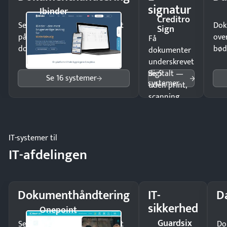
signatur
Ibinder
Creditro
Send kontrakter til underskrift
Dok
Sign
på minutter og mist ingen
ove
Få
dokumenter.
bød
dokumenter
underskrevet
Se 5
digitalt —
Se 16 systemer
systemer
uden print,
scanning
eller fysisk
møde.
IT-systemer til
IT-afdelingen
Dokumenthåndtering
IT-
D
sikkerhed
Onepoint
Guardsix
Send kontrakter til underskrift
Do