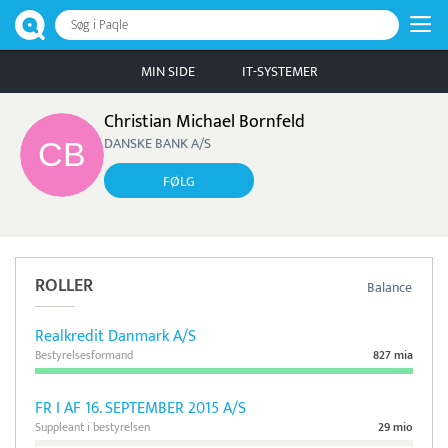
Søg i Paqle
MIN SIDE
IT-SYSTEMER
Christian Michael Bornfeld
DANSKE BANK A/S
FØLG
ROLLER
Balance
Realkredit Danmark A/S
Bestyrelsesformand
827 mia
FR I AF 16. SEPTEMBER 2015 A/S
Suppleant i bestyrelsen
29 mio