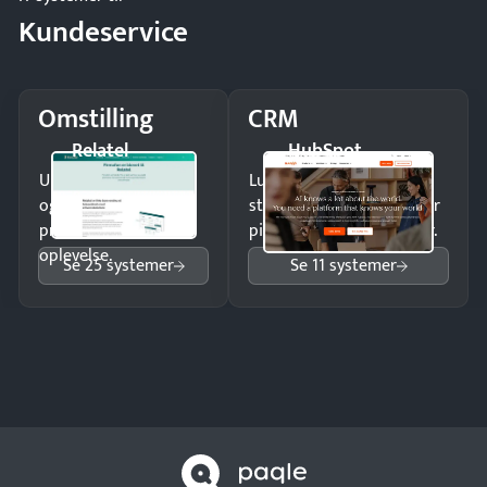
Kundeservice
Omstilling
CRM
Relatel
HubSpot
Undgå tabte opkald
Luk flere salg med et
og giv kunderne en
struktureret overblik over
professionel
pipeline og opfølgninger.
oplevelse.
Se 25 systemer
Se 11 systemer