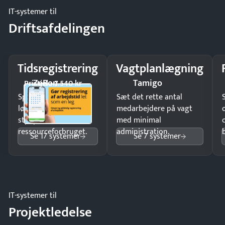
IT-systemer til
Driftsafdelingen
Tidsregistrering
Vagtplanlægning
ZeBon
Tamigo
Pristjek: 7.540 kr
Spar tid på
Sæt det rette antal
lønberegning og få
medarbejdere på vagt
styr på
med minimal
ressourceforbruget.
administration.
Se 17 systemer
Se 7 systemer
IT-systemer til
Projektledelse