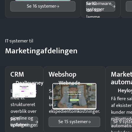
Se 10
ransomware,
Se 16 systemer
systemer
der kan
lamme
driften.
IT-systemer til
Marketingafdelingen
CRM
Webshop
Market
automa
DealJourney
Webnode
Heylo
Luk flere salg
Sælg produkter 24/7 til
med et
kunder i hele landet
Få flere s
struktureret
uden
af eksiste
overblik over
ekspedientomkostninger.
kunder m
pipeline og
Se 11
målrettede
Se 15 systemer
Se 9 sys
systemer
opfølgninger.
automatis