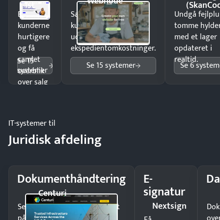
Webnode
1st
(SkanCo
Ekspedér
Sælg produkter 24/7 til
Undgå fejlplu
kunderne
kunder i hele landet
tomme hylde
hurtigere
uden
med et lager
og få
ekspedientomkostninger.
opdateret i
samlet
realtid.
Se 15
Se 15 systemer
Se 6 system
systemer
overblik
over salg
og lager.
IT-systemer til
Juridisk afdeling
Dokumenthåndtering
E-
Da
signatur
Centuri
Nextsign
Send kontrakter til underskrift
Dok
på minutter og mist ingen
ove
Få