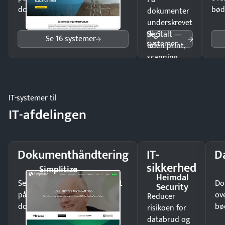
dokumenter.
bød
dokumenter
underskrevet
Se 5
digitalt —
Se 16 systemer
systemer
uden print,
scanning
eller fysisk
møde.
IT-systemer til
IT-afdelingen
Dokumenthåndtering
IT-
D
sikkerhed
Simplitize
Heimdal
Send kontrakter til underskrift
Do
Security
på minutter og mist ingen
ov
Reducer
dokumenter.
bø
risikoen for
databrud og