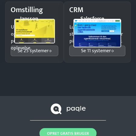
Omstilling
CRM
Jansson
Salesforce
Undgå tabte opkald
Luk flere salg med et
og giv kunderne en
struktureret overblik over
professionel
pipeline og opfølgninger.
oplevelse.
Se 25 systemer
Se 11 systemer
OPRET GRATIS BRUGER