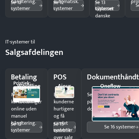
håndtering.
automatisk.
—
pro
Se 12
Se 12
Se 13
S
systemer
systemer
systemer
tilpasset
danske
regler.
IT-systemer til
Salgsafdelingen
Betaling
POS
Dokumenthåndt
Pristjek:
Worldline
Ajour
Oneflow
12.588 kr
Modtag
Ekspedér
Send kontrakter til unde
kortbetalinger
kunderne
på minutter og mist ing
online uden
hurtigere
dokumenter.
manuel
og få
håndtering.
samlet
Se 12
Se 15
Se 16 systemer
systemer
systemer
overblik
over salg