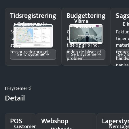
Tidsregistrering
Budgettering
Sags
Visma
Intempus
E-
Pristjek: 7.440 kr
Software
Spar tid på
Opdag
Faktur
lønberegning og få
budgetafvigelser i
timer 
styr på
tide og grib ind,
materi
ressourceforbruget.
inden de bliver et
reduc
Se 17 systemer
Se 6 systemer
Se 7 
problem.
håndv
papira
IT-systemer til
Detail
POS
Webshop
Lagersty
Customer
NemLag