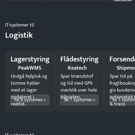
beskeder.
IT-systemer til
Logistik
Lagerstyring
Flådestyring
Forsend
PeakWMS
Keatech
Shipmo
Undgå fejlpluk og
Spar brændstof
Spar tid på
tomme hylder
og tid med GPS-
fragtbookin
med et lager
overblik over hele
giv kundern
opdateret i
bilparken.
automatisk 
Se 6 systemer
Se 7 systemer
Se 7 syste
realtid.
& trace.