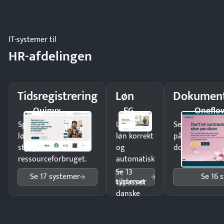
og lager.
IT-systemer til
HR-afdelingen
Tidsregistrering
Løn
Dokument
Quinyx
EG
Oneflo
Spar tid på
Udbetal
Send kontrakter
lønberegning og få
løn korrekt
på minutter o
styr på
og
dokumenter.
ressourceforbruget.
automatisk
—
Se 13
Se 17 systemer
Se 16 
systemer
tilpasset
danske
regler.