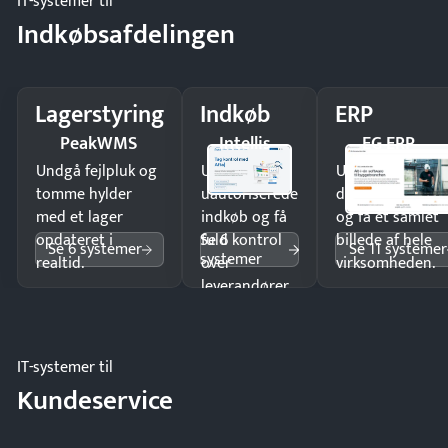
IT-systemer til
Indkøbsafdelingen
Lagerstyring
Indkøb
ERP
PeakWMS
Intellis
EG ERP
Undgå fejlpluk og
Undgå
Undgå
tomme hylder
uautoriserede
dobbeltindtastn
med et lager
indkøb og få
og få ét samlet
Se 6
opdateret i
fuld kontrol
billede af hele
Se 6 systemer
Se 11 systemer
systemer
realtid.
over
virksomheden.
leverandører
og forbrug.
IT-systemer til
Kundeservice