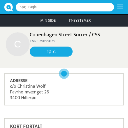
Søg i Paqle
MIN SIDE
IT-SYSTEMER
Copenhagen Street Soccer / CSS
CVR · 29855625
FØLG
ADRESSE
c/o Christina Wolf
Favrholmvænget 26
3400 Hillerød
Pristjek:
10.008 kr
Se priseksempel
ePay
Betaling
KORT FORTALT