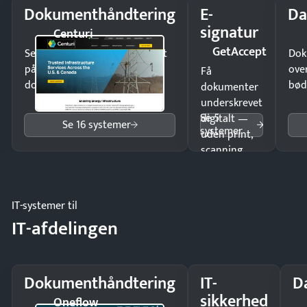
Dokumenthåndtering
E-
Da
signatur
Centuri
GetAccept
Send kontrakter til underskrift
Dok
på minutter og mist ingen
ove
Få
dokumenter.
bød
dokumenter
underskrevet
Se 5
digitalt —
Se 16 systemer
systemer
uden print,
scanning
eller fysisk
møde.
IT-systemer til
IT-afdelingen
Dokumenthåndtering
IT-
D
sikkerhed
Oneflow