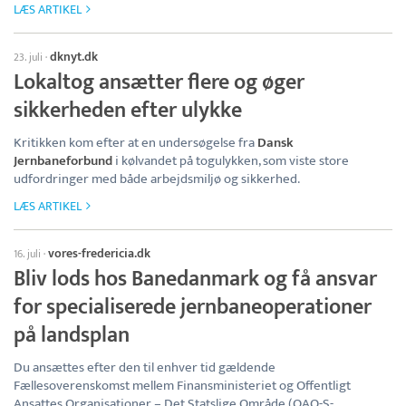
LÆS ARTIKEL
dknyt.dk
23. juli
·
Lokaltog ansætter flere og øger
sikkerheden efter ulykke
Kritikken kom efter at en undersøgelse fra
Dansk
Jernbaneforbund
i kølvandet på togulykken, som viste store
udfordringer med både arbejdsmiljø og sikkerhed.
LÆS ARTIKEL
vores-fredericia.dk
16. juli
·
Bliv lods hos Banedanmark og få ansvar
for specialiserede jernbaneoperationer
på landsplan
Du ansættes efter den til enhver tid gældende
Fællesoverenskomst mellem Finansministeriet og Offentligt
Ansattes Organisationer – Det Statslige Område (OAO-S-