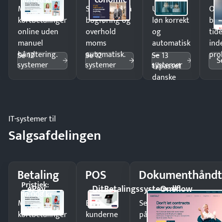
10.008 kr
Modtag
Spar timer på
Udbetal
Op
kortbetalinger
bogføring og
løn korrekt
bud
online uden
overhold
og
tide
manuel
moms
automatisk
ind
håndtering.
automatisk.
—
pro
Se 12
Se 12
Se 13
S
systemer
systemer
systemer
tilpasset
danske
regler.
IT-systemer til
Salgsafdelingen
Betaling
POS
Dokumenthåndt
Pristjek:
ePay
DitBetalingssystem.dk
Oneflow
10.008 kr
Modtag
Ekspedér
Send kontrakter til unde
kortbetalinger
kunderne
på minutter og mist ing