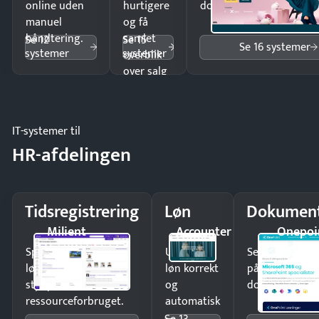
online uden
hurtigere
dokumenter.
manuel
og få
håndtering.
samlet
Se 12
Se 15
Se 16 systemer
systemer
systemer
overblik
over salg
og lager.
IT-systemer til
HR-afdelingen
Tidsregistrering
Løn
Dokument
Milient
Accounter
Onepoi
Spar tid på
Udbetal
Send kontrakter
lønberegning og få
løn korrekt
på minutter o
styr på
og
dokumenter.
ressourceforbruget.
automatisk
—