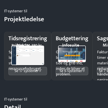
IT-systemer til
Projektledelse
Tidsregistrering
Budgettering
Sags
Apacta
Infosuite
Mi
Pristjek: 44.380 kr
Spar tid på
Opdag
Faktur
lønberegning og få
budgetafvigelser i
timer 
styr på
tide og grib ind,
materi
ressourceforbruget.
inden de bliver et
reduc
Se 17 systemer
Se 6 systemer
Se 7 
problem.
håndv
papira
IT-systemer til
Detail