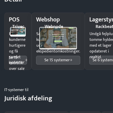
POS
Webshop
Lagersty
Trivec
Webnode
Rackbea
Ekspedér
Sælg produkter 24/7 til
Undgå fejlplu
kunderne
kunder i hele landet
tomme hylde
hurtigere
uden
med et lager
og få
ekspedientomkostninger.
opdateret i
samlet
realtid.
Se 15
Se 15 systemer
Se 6 system
systemer
overblik
over salg
og lager.
IT-systemer til
Juridisk afdeling