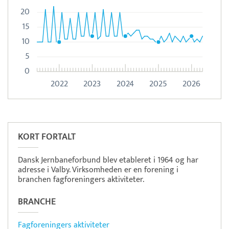
20
15
10
5
0
2022
2023
2024
2025
2026
Læs mere om systemet
Milient
Tidsregistrering
KORT FORTALT
Dansk Jernbaneforbund blev etableret i 1964 og har
adresse i Valby. Virksomheden er en forening i
branchen fagforeningers aktiviteter.
BRANCHE
Fagforeningers aktiviteter