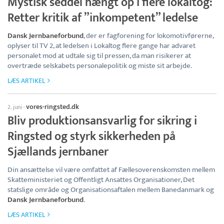
Mystisk seddel hængt op i flere lokaltog:
Retter kritik af ”inkompetent” ledelse
Dansk Jernbaneforbund
, der er fagforening for lokomotivførerne,
oplyser til TV 2, at ledelsen i Lokaltog flere gange har advaret
personalet mod at udtale sig til pressen, da man risikerer at
overtræde selskabets personalepolitik og miste sit arbejde.
LÆS ARTIKEL
vores-ringsted.dk
2. juni
·
Bliv produktionsansvarlig for sikring i
Ringsted og styrk sikkerheden på
Sjællands jernbaner
Din ansættelse vil være omfattet af Fællesoverenskomsten mellem
Skatteministeriet og Offentligt Ansattes Organisationer, Det
statslige område og Organisationsaftalen mellem Banedanmark og
Dansk Jernbaneforbund
.
LÆS ARTIKEL