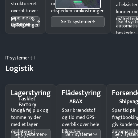
struktureret
uden
af eksiste
overblik over
ekspedientomkostninger.
kunder m
pipeline og
Se 11
målrettede
Se 15 systemer
Se 9 sys
systemer
opfølgninger.
automatis
beskeder.
IT-systemer til
Logistik
Lagerstyring
Flådestyring
Forsend
Tasklet
ABAX
Shipva
Factory
Undgå fejlpluk og
Spar brændstof
Spar tid på
tomme hylder
og tid med GPS-
fragtbookin
med et lager
overblik over hele
giv kundern
opdateret i
bilparken.
automatisk 
Se 6 systemer
Se 7 systemer
Se 7 syste