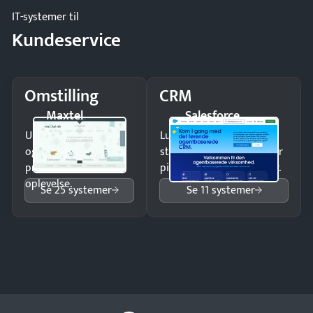
IT-systemer til
Kundeservice
Omstilling
CRM
Maxtel
Salesforce
Undgå tabte opkald
Luk flere salg med et
og giv kunderne en
struktureret overblik over
professionel
pipeline og opfølgninger.
oplevelse.
Se 25 systemer
Se 11 systemer