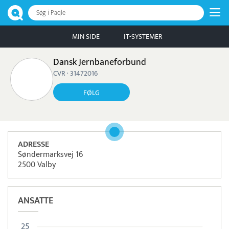
Søg i Paqle
MIN SIDE
IT-SYSTEMER
Dansk Jernbaneforbund
CVR · 31472016
FØLG
ADRESSE
Søndermarksvej 16
2500 Valby
ANSATTE
25