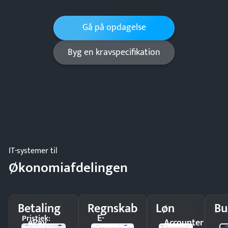
Gå på opdagelse
Byg en kravspecifikation
IT-systemer til
Økonomiafdelingen
Betaling
Regnskab
Løn
Bu
E-
Pristjek:
ePay
Accounter
conomic