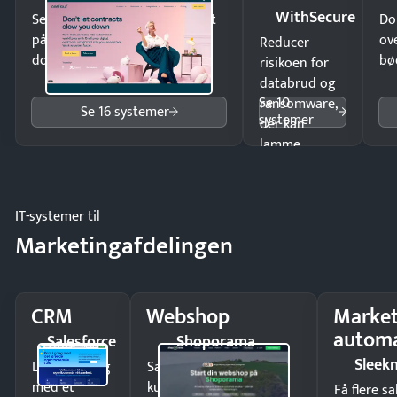
WithSecure
Send kontrakter til underskrift
Do
på minutter og mist ingen
ov
Reducer
dokumenter.
bø
risikoen for
databrud og
Se 10
ransomware,
Se 16 systemer
systemer
der kan
lamme
driften.
IT-systemer til
Marketingafdelingen
CRM
Webshop
Market
automa
Salesforce
Shoporama
Sleek
Luk flere salg
Sælg produkter 24/7 til
med et
kunder i hele landet
Få flere s