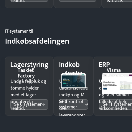
realtid.
& trace.
IT-systemer til
Indkøbsafdelingen
Lagerstyring
Indkøb
ERP
Tasklet
Visma
Acentio
Factory
Business
Undgå fejlpluk og
Undgå
Undgå
tomme hylder
uautoriserede
dobbeltindtastn
med et lager
indkøb og få
og få ét samlet
Se 6
opdateret i
fuld kontrol
billede af hele
Se 6 systemer
Se 11 systemer
systemer
realtid.
over
virksomheden.
leverandører
og forbrug.