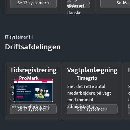
Se 13
Se 17 systemer
Se 16 
systemer
tilpasset
danske
regler.
IT-systemer til
Driftsafdelingen
Tidsregistrering
Vagtplanlægning
ProMark
Timegrip
Spar tid på
Sæt det rette antal
lønberegning og få
medarbejdere på vagt
styr på
med minimal
ressourceforbruget.
administration.
Se 17 systemer
Se 7 systemer