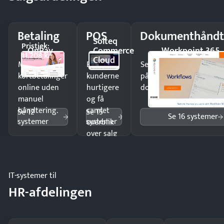
Betaling
POS
Dokumenthåndt
Solteq
Pristjek:
OnPay
Commerce
Workpoint 365
11.208 kr
Cloud
Modtag
Ekspedér
Send kontrakter til unde
kortbetalinger
kunderne
på minutter og mist ing
online uden
hurtigere
dokumenter.
manuel
og få
håndtering.
samlet
Se 12
Se 15
Se 16 systemer
systemer
systemer
overblik
over salg
og lager.
IT-systemer til
HR-afdelingen