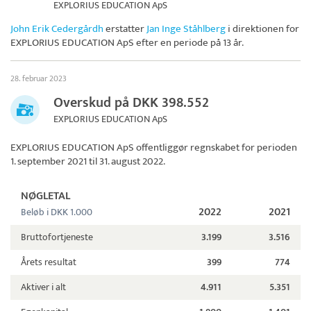
EXPLORIUS EDUCATION ApS
John Erik Cedergårdh
erstatter
Jan Inge Ståhlberg
i direktionen for
EXPLORIUS EDUCATION ApS
efter en periode på 13 år.
28. februar 2023
Overskud på DKK 398.552
EXPLORIUS EDUCATION ApS
EXPLORIUS EDUCATION ApS
offentliggør regnskabet for perioden
1. september 2021 til 31. august 2022.
NØGLETAL
2022
2021
Beløb i DKK 1.000
Bruttofortjeneste
3.199
3.516
Årets resultat
399
774
Aktiver i alt
4.911
5.351