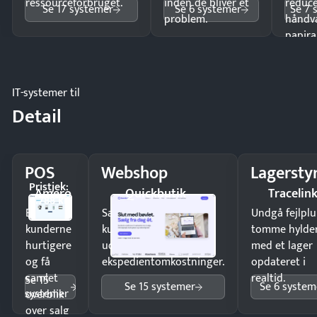
ressourceforbruget.
inden de bliver et
reduc
Se 17 systemer
Se 6 systemer
Se 7 
problem.
håndv
papira
IT-systemer til
Detail
POS
Webshop
Lagersty
Pristjek:
Amero
Quickbutik
Tracelin
4.788 kr
Ekspedér
Sælg produkter 24/7 til
Undgå fejlplu
kunderne
kunder i hele landet
tomme hylde
hurtigere
uden
med et lager
og få
ekspedientomkostninger.
opdateret i
samlet
realtid.
Se 15
Se 15 systemer
Se 6 system
systemer
overblik
over salg