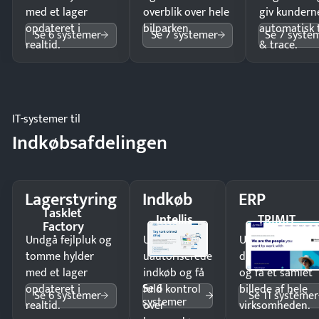
med et lager
overblik over hele
giv kundern
opdateret i
bilparken.
automatisk 
Se 6 systemer
Se 7 systemer
Se 7 syste
realtid.
& trace.
IT-systemer til
Indkøbsafdelingen
Lagerstyring
Indkøb
ERP
Tasklet
Intellis
TRIMIT
Factory
Undgå fejlpluk og
Undgå
Undgå
tomme hylder
uautoriserede
dobbeltindtastn
med et lager
indkøb og få
og få ét samlet
Se 6
opdateret i
fuld kontrol
billede af hele
Se 6 systemer
Se 11 systemer
systemer
realtid.
over
virksomheden.