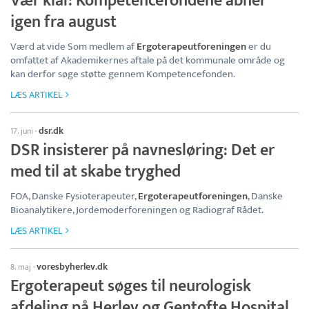
Vær klar: Kompetencefondene åbner
igen fra august
Værd at vide Som medlem af
Ergoterapeutforeningen
er du
omfattet af Akademikernes aftale på det kommunale område og
kan derfor søge støtte gennem Kompetencefonden.
LÆS ARTIKEL
dsr.dk
17. juni
·
DSR insisterer på navnesløring: Det er
med til at skabe tryghed
FOA, Danske Fysioterapeuter,
Ergoterapeutforeningen
, Danske
Bioanalytikere, Jordemoderforeningen og Radiograf Rådet.
LÆS ARTIKEL
voresbyherlev.dk
8. maj
·
Ergoterapeut søges til neurologisk
afdeling på Herlev og Gentofte Hospital