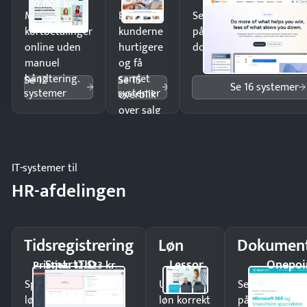
10.008 kr
Modtag
Ekspedér
Send kontrakter til unde
kortbetalinger
kunderne
på minutter og mist ing
online uden
hurtigere
dokumenter.
manuel
og få
håndtering.
samlet
Se 12
Se 15
Se 16 systemer
systemer
systemer
overblik
over salg
og lager.
IT-systemer til
HR-afdelingen
Tidsregistrering
Løn
Dokument
SmartTID
Lessor
Onepoi
Pristjek: 12.523 kr
Spar tid på
Udbetal
Send kontrakter
lønberegning og få
løn korrekt
på minutter o