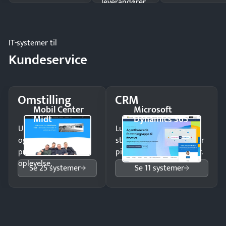
leverandører
og forbrug.
IT-systemer til
Kundeservice
Omstilling
CRM
Mobil Center
Microsoft
Midt
Dynamics 365
Undgå tabte opkald
Luk flere salg med et
og giv kunderne en
struktureret overblik over
professionel
pipeline og opfølgninger.
oplevelse.
Se 25 systemer
Se 11 systemer