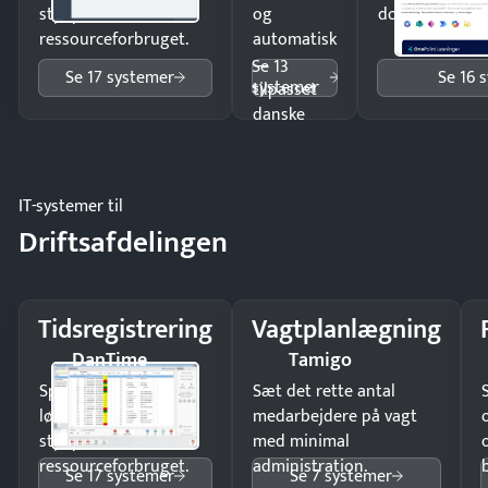
styr på
og
dokumenter.
ressourceforbruget.
automatisk
—
Se 13
Se 17 systemer
Se 16 
systemer
tilpasset
danske
regler.
IT-systemer til
Driftsafdelingen
Tidsregistrering
Vagtplanlægning
DanTime
Tamigo
Spar tid på
Sæt det rette antal
lønberegning og få
medarbejdere på vagt
styr på
med minimal
ressourceforbruget.
administration.
Se 17 systemer
Se 7 systemer