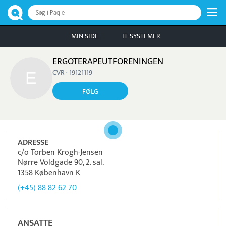
Søg i Paqle
MIN SIDE
IT-SYSTEMER
ERGOTERAPEUTFORENINGEN
CVR · 19121119
FØLG
ADRESSE
c/o Torben Krogh-Jensen
Nørre Voldgade 90, 2. sal.
1358 København K
(+45) 88 82 62 70
ANSATTE