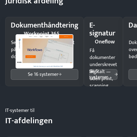
Juridisk afdeling
Dokumenthåndtering
E-
Da
signatur
Workpoint 365
Oneflow
Send kontrakter til underskrift
Dok
på minutter og mist ingen
ove
Få
dokumenter.
bød
dokumenter
underskrevet
Se 5
digitalt —
Se 16 systemer
systemer
uden print,
scanning
eller fysisk
møde.
IT-systemer til
IT-afdelingen