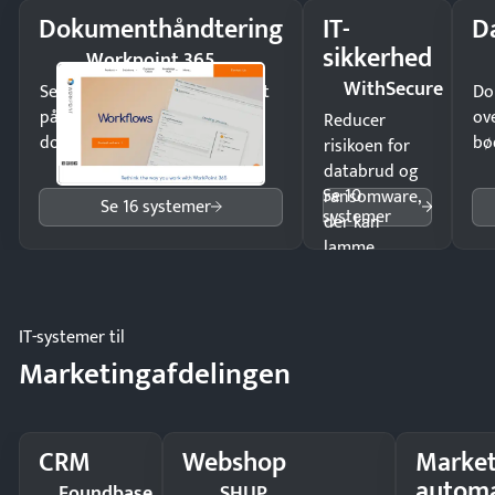
Dokumenthåndtering
IT-
D
sikkerhed
Workpoint 365
WithSecure
Send kontrakter til underskrift
Do
på minutter og mist ingen
ov
Reducer
dokumenter.
bø
risikoen for
databrud og
Se 10
ransomware,
Se 16 systemer
systemer
der kan
lamme
driften.
IT-systemer til
Marketingafdelingen
CRM
Webshop
Market
automa
Foundbase
SHUP