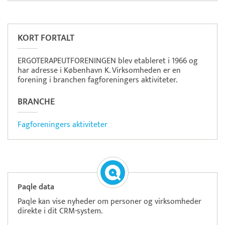
Pristjek:
8.460 kr
Se priseksempel
Scanpay
Betaling
KORT FORTALT
ERGOTERAPEUTFORENINGEN blev etableret i 1966 og
har adresse i København K. Virksomheden er en
forening i branchen fagforeningers aktiviteter.
BRANCHE
Fagforeningers aktiviteter
Paqle data
Paqle kan vise nyheder om personer og virksomheder
direkte i dit CRM-system.