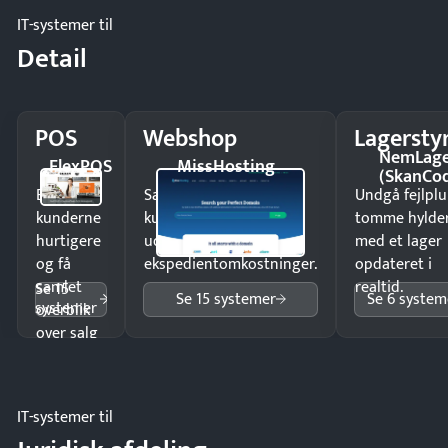
IT-systemer til
Detail
POS
Webshop
Lagersty
NemLag
FlexPOS
MissHosting
(SkanCo
Ekspedér
Sælg produkter 24/7 til
Undgå fejlplu
kunderne
kunder i hele landet
tomme hylde
hurtigere
uden
med et lager
og få
ekspedientomkostninger.
opdateret i
samlet
realtid.
Se 15
Se 15 systemer
Se 6 system
systemer
overblik
over salg
og lager.
IT-systemer til