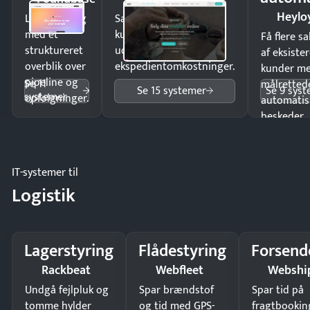
Heylo
Luk flere salg
Sælg produkter 24/7 til
med et
kunder i hele landet
Få flere s
struktureret
uden
af eksiste
overblik over
ekspedientomkostninger.
kunder m
pipeline og
Se 11
målrettede
Se 15 systemer
Se 9 sys
systemer
opfølgninger.
automatis
beskeder.
IT-systemer til
Logistik
Lagerstyring
Flådestyring
Forsend
Rackbeat
Webfleet
Webshi
Undgå fejlpluk og
Spar brændstof
Spar tid på
tomme hylder
og tid med GPS-
fragtbookin