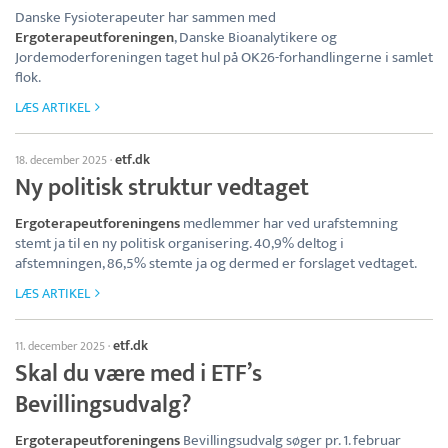
Danske Fysioterapeuter har sammen med
Ergoterapeutforeningen
, Danske Bioanalytikere og
Jordemoderforeningen taget hul på OK26-forhandlingerne i samlet
flok.
LÆS ARTIKEL
etf.dk
18. december 2025
·
Ny politisk struktur vedtaget
Ergoterapeutforeningens
medlemmer har ved urafstemning
stemt ja til en ny politisk organisering. 40,9% deltog i
afstemningen, 86,5% stemte ja og dermed er forslaget vedtaget.
LÆS ARTIKEL
etf.dk
11. december 2025
·
Skal du være med i ETF’s
Bevillingsudvalg?
Ergoterapeutforeningens
Bevillingsudvalg søger pr. 1. februar