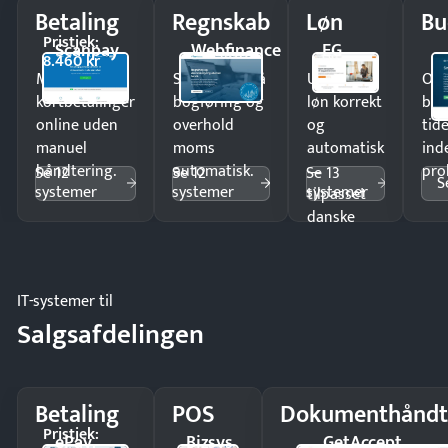
Betaling
Regnskab
Løn
Bu
Pristjek:
Scanpay
Webfinance
EG
8.460 kr
Modtag
Spar timer på
Udbetal
Op
kortbetalinger
bogføring og
løn korrekt
bud
online uden
overhold
og
tide
manuel
moms
automatisk
ind
håndtering.
automatisk.
—
pro
Se 12
Se 12
Se 13
S
systemer
systemer
systemer
tilpasset
danske
regler.
IT-systemer til
Salgsafdelingen
Betaling
POS
Dokumenthåndt
Pristjek:
ePay
Bizsys
GetAccept