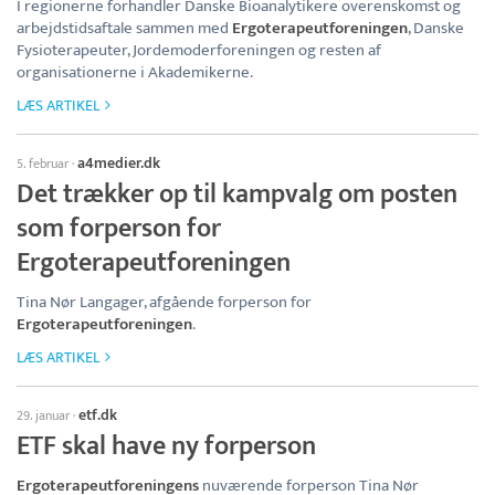
I regionerne forhandler Danske Bioanalytikere overenskomst og
arbejdstidsaftale sammen med
Ergoterapeutforeningen
, Danske
Fysioterapeuter, Jordemoderforeningen og resten af
organisationerne i Akademikerne.
LÆS ARTIKEL
a4medier.dk
5. februar
·
Det trækker op til kampvalg om posten
som forperson for
Ergoterapeutforeningen
Tina Nør Langager, afgående forperson for
Ergoterapeutforeningen
.
LÆS ARTIKEL
etf.dk
29. januar
·
ETF skal have ny forperson
Ergoterapeutforeningens
nuværende forperson Tina Nør