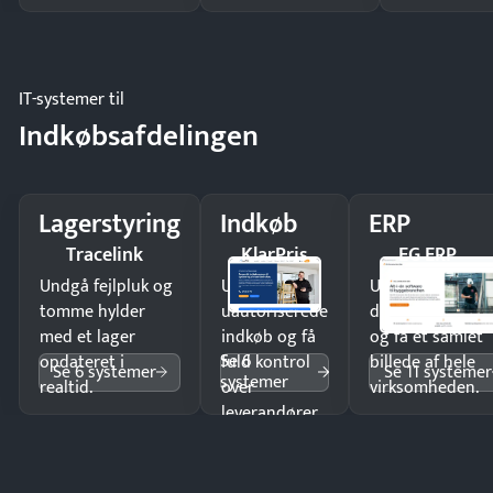
IT-systemer til
Indkøbsafdelingen
Lagerstyring
Indkøb
ERP
Tracelink
KlarPris
EG ERP
Undgå fejlpluk og
Undgå
Undgå
tomme hylder
uautoriserede
dobbeltindtastn
med et lager
indkøb og få
og få ét samlet
Se 6
opdateret i
fuld kontrol
billede af hele
Se 6 systemer
Se 11 systemer
systemer
realtid.
over
virksomheden.
leverandører
og forbrug.