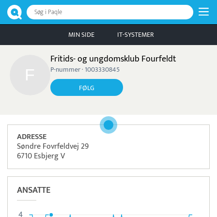
Søg i Paqle
MIN SIDE
IT-SYSTEMER
Fritids- og ungdomsklub Fourfeldt
P-nummer · 1003330845
FØLG
ADRESSE
Søndre Fovrfeldvej 29
6710 Esbjerg V
ANSATTE
4