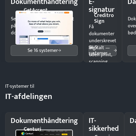
Dokumenthåndtering
E-
Da
signatur
GetAccept
Creditro
Send kontrakter til underskrift
Dok
Sign
på minutter og mist ingen
ove
Få
dokumenter.
bød
dokumenter
underskrevet
Se 5
digitalt —
Se 16 systemer
systemer
uden print,
scanning
eller fysisk
møde.
IT-systemer til
IT-afdelingen
Dokumenthåndtering
IT-
D
sikkerhed
Centuri