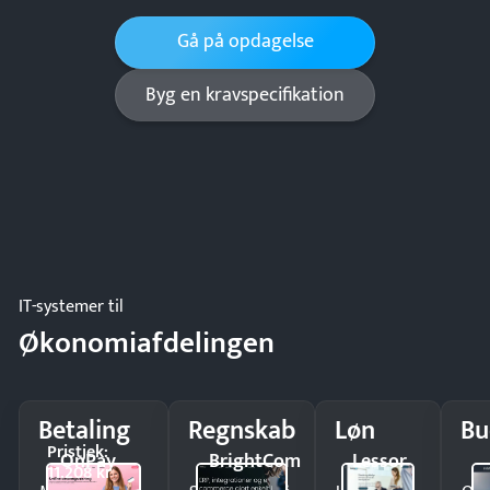
Gå på opdagelse
Byg en kravspecifikation
IT-systemer til
Økonomiafdelingen
Betaling
Regnskab
Løn
Bu
Pristjek:
OnPay
BrightCom
Lessor
11.208 kr