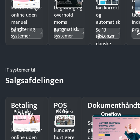
Modtag
Spar timer på
Udbetal
Op
kortbetalinger
bogføring og
løn korrekt
bud
online uden
overhold
og
tide
manuel
moms
automatisk
ind
håndtering.
automatisk.
—
pro
Se 12
Se 12
Se 13
S
systemer
systemer
systemer
tilpasset
danske
regler.
IT-systemer til
Salgsafdelingen
Betaling
POS
Dokumenthåndt
KA-
Pristjek:
Pristjek:
OnPay
Oneflow
CHING
11.208 kr
4.548 kr
Modtag
Ekspedér
Send kontrakter til unde
kortbetalinger
kunderne
på minutter og mist ing
online uden
hurtigere
dokumenter.