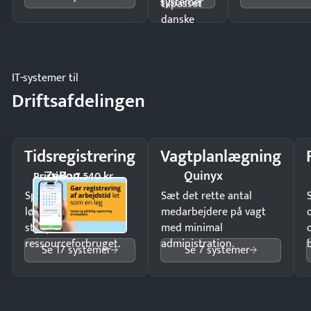
systemer
tilpasset
danske
regler.
IT-systemer til
Driftsafdelingen
Tidsregistrering
Vagtplanlægning
ZeBon
Quinyx
Pristjek: 7.540 kr
Spar tid på
Sæt det rette antal
lønberegning og få
medarbejdere på vagt
styr på
med minimal
ressourceforbruget.
administration.
Se 17 systemer
Se 7 systemer