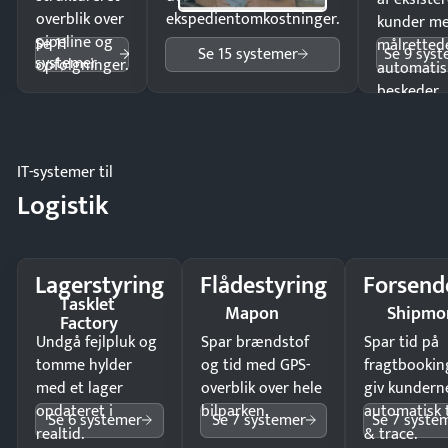
overblik over
ekspedientomkostninger.
kunder m
pipeline og
Se 11
målrettede
Se 15 systemer
Se 9 sys
systemer
opfølgninger.
automatis
beskeder.
IT-systemer til
Logistik
Lagerstyring
Flådestyring
Forsend
Tasklet
Mapon
Shipmo
Factory
Undgå fejlpluk og
Spar brændstof
Spar tid på
tomme hylder
og tid med GPS-
fragtbookin
med et lager
overblik over hele
giv kundern
opdateret i
bilparken.
automatisk 
Se 6 systemer
Se 7 systemer
Se 7 syste
realtid.
& trace.