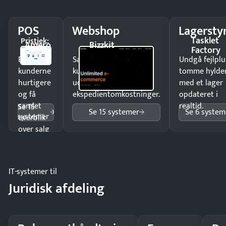
POS
Webshop
Lagersty
Tasklet
Pristjek:
Amero
Bizzkit
Factory
4.788 kr
Ekspedér
Sælg produkter 24/7 til
Undgå fejlplu
kunderne
kunder i hele landet
tomme hylde
hurtigere
uden
med et lager
og få
ekspedientomkostninger.
opdateret i
samlet
realtid.
Se 15
Se 15 systemer
Se 6 system
systemer
overblik
over salg
og lager.
IT-systemer til
Juridisk afdeling