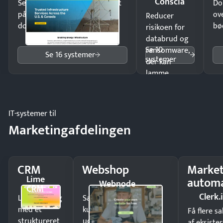
Conscia
Send kontrakter til underskrift
Do
på minutter og mist ingen
ov
Reducer
dokumenter.
bø
risikoen for
databrud og
Se 10
ransomware,
Se 16 systemer
systemer
der kan
lamme
driften.
IT-systemer til
Marketingafdelingen
CRM
Webshop
Market
Lime
automa
Webnode
CRM
Clerk.
Luk flere salg
Sælg produkter 24/7 til
med et
kunder i hele landet
Få flere s
struktureret
uden
af eksiste