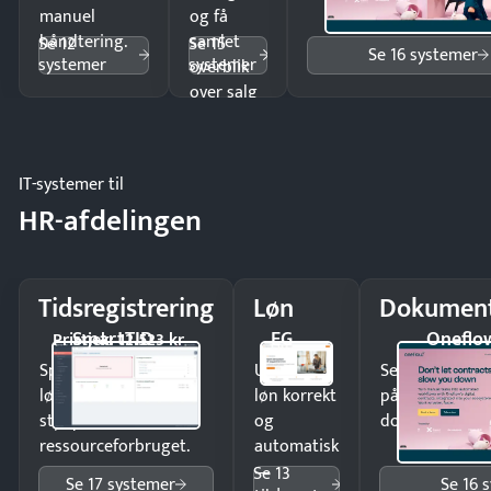
manuel
og få
håndtering.
samlet
Se 12
Se 15
Se 16 systemer
systemer
systemer
overblik
over salg
og lager.
IT-systemer til
HR-afdelingen
Tidsregistrering
Løn
Dokument
SmartTID
EG
Oneflo
Pristjek: 12.523 kr
Spar tid på
Udbetal
Send kontrakter
lønberegning og få
løn korrekt
på minutter o
styr på
og
dokumenter.
ressourceforbruget.
automatisk
—
Se 13
Se 17 systemer
Se 16 