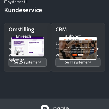
IT-systemer til
Kundeservice
Omstilling
CRM
Enreach
HubSpot
Undgå tabte opkald
Luk flere salg med et
og giv kunderne en
struktureret overblik over
professionel
pipeline og opfølgninger.
oplevelse.
Se 25 systemer
Se 11 systemer