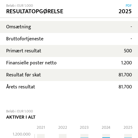
Beløb i EUR 1.000
PDF
RESULTATOPGØRELSE
2025
Omsætning
-
Bruttofortjeneste
-
Primært resultat
500
Finansielle poster netto
1.200
Resultat før skat
81.700
Årets resultat
81.700
Beløb i EUR 1.000
AKTIVER I ALT
2021
2022
2023
2024
2025
1.200.000