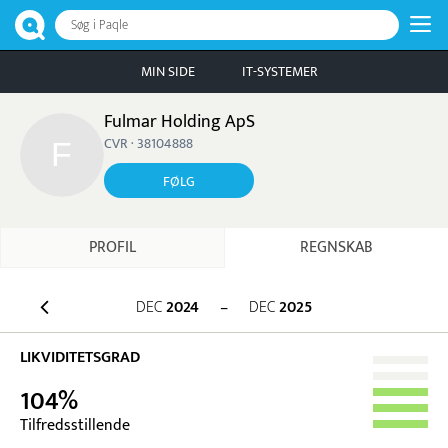
Søg i Paqle
MIN SIDE
IT-SYSTEMER
Fulmar Holding ApS
CVR · 38104888
FØLG
PROFIL
REGNSKAB
DEC
2024
–
DEC
2025
LIKVIDITETSGRAD
104%
Tilfredsstillende