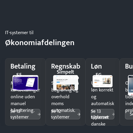
IT-systemer til
Økonomiafdelingen
Betaling
Regnskab
Løn
Bu
Simpelt
S5
EG
Regnskab
Modtag
Spar timer på
Udbetal
Op
kortbetalinger
bogføring og
løn korrekt
bud
online uden
overhold
og
tide
manuel
moms
automatisk
ind
håndtering.
automatisk.
—
pro
Se 12
Se 12
Se 13
S
systemer
systemer
systemer
tilpasset
danske
regler.