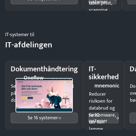
systemer
uden print,
scanning
eller fysisk
møde.
IT-systemer til
IT-afdelingen
Dokumenthåndtering
IT-
D
sikkerhed
Oneflow
mnemonic
Send kontrakter til underskrift
Do
på minutter og mist ingen
ov
Reducer
dokumenter.
bø
risikoen for
databrud og
Se 10
ransomware,
Se 16 systemer
systemer
der kan
lamme