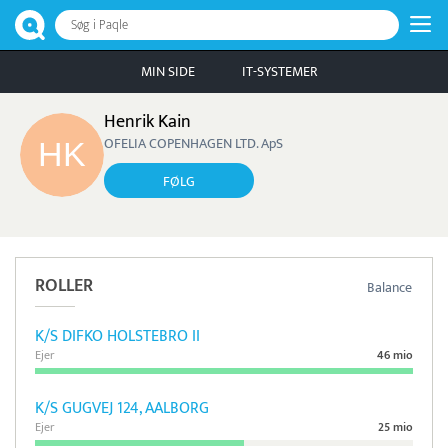
Søg i Paqle
MIN SIDE
IT-SYSTEMER
Henrik Kain
OFELIA COPENHAGEN LTD. ApS
FØLG
ROLLER
Balance
K/S DIFKO HOLSTEBRO II
Ejer
46 mio
K/S GUGVEJ 124, AALBORG
Ejer
25 mio