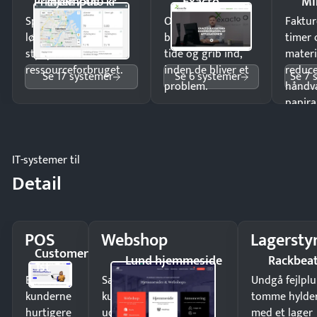
Intempus
Exacto
Mi
Pristjek: 7.440 kr
Spar tid på
Opdag
Faktur
lønberegning og få
budgetafvigelser i
timer 
styr på
tide og grib ind,
materi
ressourceforbruget.
inden de bliver et
reduc
Se 17 systemer
Se 6 systemer
Se 7 
problem.
håndv
papira
IT-systemer til
Detail
POS
Webshop
Lagersty
Customer
Lund hjemmeside
Rackbea
1st
Ekspedér
Sælg produkter 24/7 til
Undgå fejlplu
kunderne
kunder i hele landet
tomme hylde
hurtigere
uden
med et lager