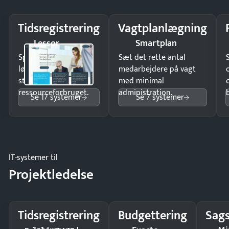
Tidsregistrering
Vagtplanlægning
Lessor
Smartplan
Spar tid på
Sæt det rette antal
lønberegning og få
medarbejdere på vagt
styr på
med minimal
ressourceforbruget.
administration.
Se 17 systemer
Se 7 systemer
IT-systemer til
Projektledelse
Tidsregistrering
Budgettering
Sags