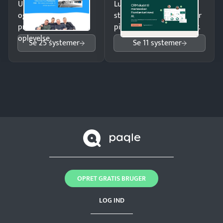
Undgå tabte opkald
Luk flere salg med et
og giv kunderne en
struktureret overblik over
professionel
pipeline og opfølgninger.
oplevelse.
Se 25 systemer
Se 11 systemer
OPRET GRATIS BRUGER
LOG IND