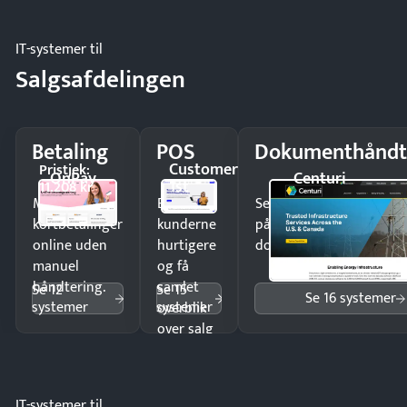
IT-systemer til
Salgsafdelingen
Betaling
POS
Dokumenthåndt
Customer
Pristjek:
OnPay
Centuri
1st
11.208 kr
Modtag
Ekspedér
Send kontrakter til unde
kortbetalinger
kunderne
på minutter og mist ing
online uden
hurtigere
dokumenter.
manuel
og få
håndtering.
samlet
Se 12
Se 15
Se 16 systemer
systemer
systemer
overblik
over salg
og lager.
IT-systemer til