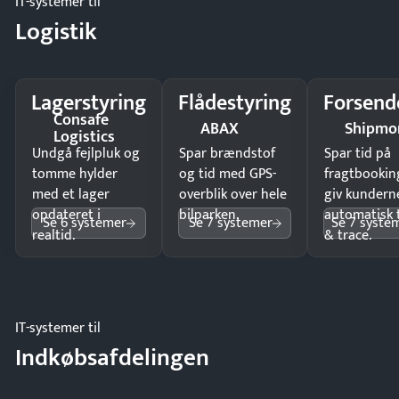
IT-systemer til
Logistik
Lagerstyring
Flådestyring
Forsend
Consafe
ABAX
Shipmo
Logistics
Undgå fejlpluk og
Spar brændstof
Spar tid på
tomme hylder
og tid med GPS-
fragtbookin
med et lager
overblik over hele
giv kundern
opdateret i
bilparken.
automatisk 
Se 6 systemer
Se 7 systemer
Se 7 syste
realtid.
& trace.
IT-systemer til
Indkøbsafdelingen