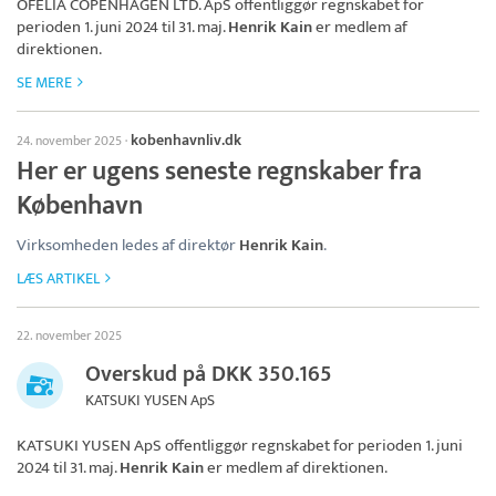
OFELIA COPENHAGEN LTD. ApS
offentliggør regnskabet for
perioden 1. juni 2024 til 31. maj.
Henrik Kain
er medlem af
direktionen.
SE MERE
kobenhavnliv.dk
24. november 2025
·
Her er ugens seneste regnskaber fra
København
Virksomheden ledes af direktør
Henrik Kain
.
LÆS ARTIKEL
22. november 2025
Overskud på DKK 350.165
KATSUKI YUSEN ApS
KATSUKI YUSEN ApS
offentliggør regnskabet for perioden 1. juni
2024 til 31. maj.
Henrik Kain
er medlem af direktionen.