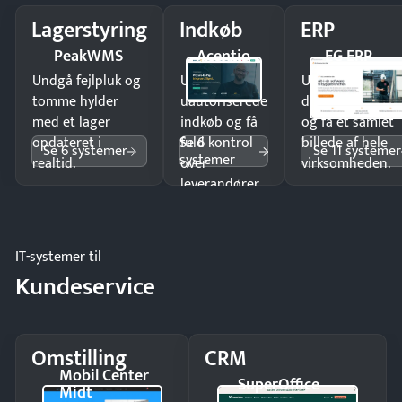
Lagerstyring
Indkøb
ERP
PeakWMS
Acentio
EG ERP
Undgå fejlpluk og
Undgå
Undgå
tomme hylder
uautoriserede
dobbeltindtastn
med et lager
indkøb og få
og få ét samlet
Se 6
opdateret i
fuld kontrol
billede af hele
Se 6 systemer
Se 11 systemer
systemer
realtid.
over
virksomheden.
leverandører
og forbrug.
IT-systemer til
Kundeservice
Omstilling
CRM
Mobil Center
SuperOffice
Midt