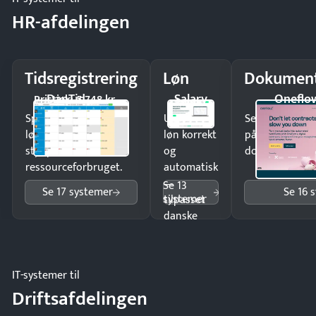
HR-afdelingen
Tidsregistrering
Løn
Dokument
DanTid
Salary
Oneflo
Pristjek: 5.748 kr
Spar tid på
Udbetal
Send kontrakter
lønberegning og få
løn korrekt
på minutter o
styr på
og
dokumenter.
ressourceforbruget.
automatisk
—
Se 13
Se 17 systemer
Se 16 
systemer
tilpasset
danske
regler.
IT-systemer til
Driftsafdelingen