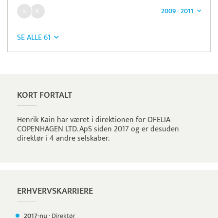
2009 - 2011
SE ALLE 61
Pristjek:
5.748 kr
Se priseksempel
DanTid
Tidsregistrering
KORT FORTALT
Henrik Kain har været i direktionen for OFELIA
COPENHAGEN LTD. ApS siden 2017 og er desuden
direktør i 4 andre selskaber.
ERHVERVSKARRIERE
2017-nu
·
Direktør