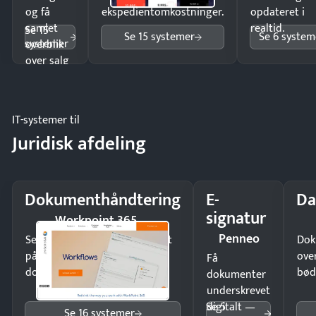
og få
ekspedientomkostninger.
opdateret i
samlet
realtid.
Se 15
Se 15 systemer
Se 6 system
systemer
overblik
over salg
og lager.
IT-systemer til
Juridisk afdeling
Dokumenthåndtering
E-
Da
signatur
Workpoint 365
Penneo
Send kontrakter til underskrift
Dok
på minutter og mist ingen
ove
Få
dokumenter.
bød
dokumenter
underskrevet
Se 5
digitalt —
Se 16 systemer