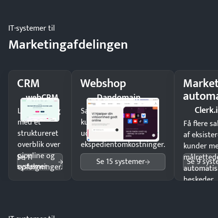
driften.
IT-systemer til
Marketingafdelingen
CRM
Webshop
Market
automa
webCRM
Dandomain
Clerk.
Luk flere salg
Sælg produkter 24/7 til
med et
kunder i hele landet
Få flere s
struktureret
uden
af eksiste
overblik over
ekspedientomkostninger.
kunder m
pipeline og
Se 11
målrettede
Se 15 systemer
Se 9 sys
systemer
opfølgninger.
automatis
beskeder.