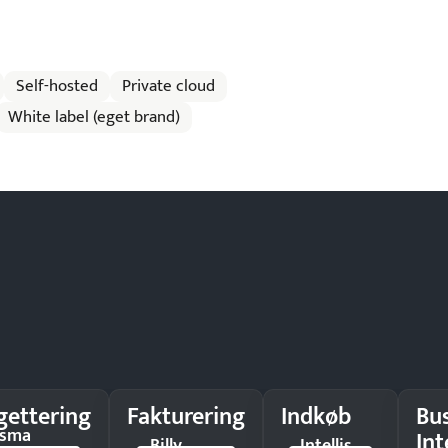
Self-hosted
Private cloud
White label (eget brand)
gettering
Fakturering
Indkøb
Bu
isma
Int
Billy
Intellis