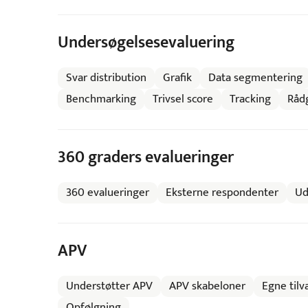
Undersøgelsesevaluering
Svar distribution
Grafik
Data segmentering
Benchmarking
Trivsel score
Tracking
Råd
360 graders evalueringer
360 evalueringer
Eksterne respondenter
Ud
APV
Understøtter APV
APV skabeloner
Egne tilv
Opfølgning