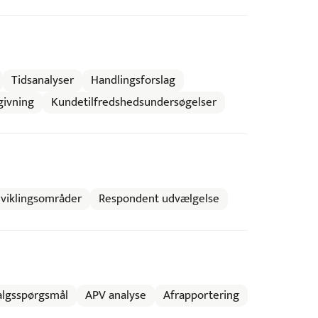
Tidsanalyser
Handlingsforslag
givning
Kundetilfredshedsundersøgelser
viklingsområder
Respondent udvælgelse
algsspørgsmål
APV analyse
Afrapportering