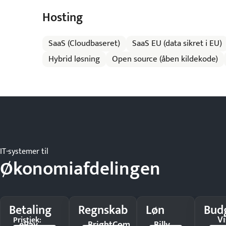
Hosting
SaaS (Cloudbaseret)
SaaS EU (data sikret i EU)
Hybrid løsning
Open source (åben kildekode)
IT-systemer til
Økonomiafdelingen
Betaling
Regnskab
Løn
Bud
V
Pristjek:
ePay
BrightCom
Billy