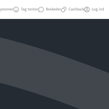
ystemer
Tag testen
Beskeder
Cashback
Log ind