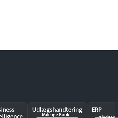
siness
Udlægshåndtering
ERP
Mileage Book
elligence
Xledger