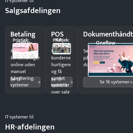
IT-systemer til
Salgsafdelingen
Betaling
POS
Dokumenthåndt
KA-
Pristjek:
Pristjek:
OnPay
Oneflow
CHING
11.208 kr
4.548 kr
Modtag
Ekspedér
Send kontrakter til unde
kortbetalinger
kunderne
på minutter og mist ing
online uden
hurtigere
dokumenter.
manuel
og få
håndtering.
samlet
Se 12
Se 15
Se 16 systemer
systemer
systemer
overblik
over salg
og lager.
IT-systemer til
HR-afdelingen