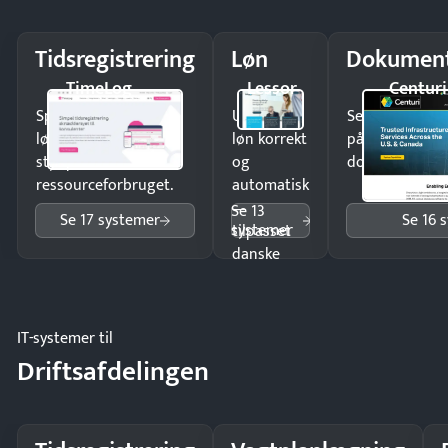
Tidsregistrering
Løn
Dokument
TimeLog
Lessor
Centuri
Spar tid på
Udbetal
Send kontrakter
lønberegning og få
løn korrekt
på minutter o
styr på
og
dokumenter.
ressourceforbruget.
automatisk
—
Se 13
Se 17 systemer
Se 16 
systemer
tilpasset
danske
regler.
IT-systemer til
Driftsafdelingen