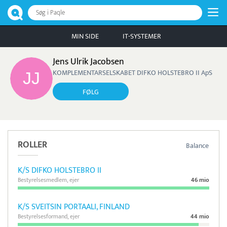
Søg i Paqle
MIN SIDE
IT-SYSTEMER
Jens Ulrik Jacobsen
KOMPLEMENTARSELSKABET DIFKO HOLSTEBRO II ApS
FØLG
ROLLER
Balance
K/S DIFKO HOLSTEBRO II
Bestyrelsesmedlem, ejer
46 mio
K/S SVEITSIN PORTAALI, FINLAND
Bestyrelsesformand, ejer
44 mio