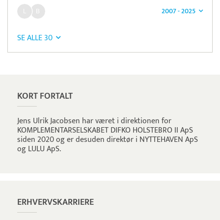
2007 - 2025
SE ALLE 30
Læs mere om systemet
TimeLog
Tidsregistrering
KORT FORTALT
Jens Ulrik Jacobsen har været i direktionen for
KOMPLEMENTARSELSKABET DIFKO HOLSTEBRO II ApS
siden 2020 og er desuden direktør i NYTTEHAVEN ApS
og LULU ApS.
ERHVERVSKARRIERE