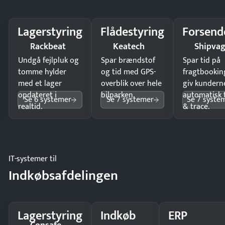
Lagerstyring
Flådestyring
Forsend
Rackbeat
Keatech
Shipva
Undgå fejlpluk og
Spar brændstof
Spar tid på
tomme hylder
og tid med GPS-
fragtbookin
med et lager
overblik over hele
giv kundern
opdateret i
bilparken.
automatisk 
Se 6 systemer
Se 7 systemer
Se 7 syste
realtid.
& trace.
IT-systemer til
Indkøbsafdelingen
Lagerstyring
Indkøb
ERP