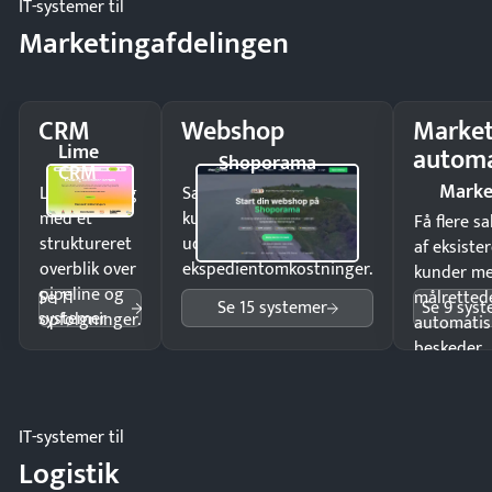
IT-systemer til
Marketingafdelingen
CRM
Webshop
Market
Lime
automa
Shoporama
CRM
Marke
Luk flere salg
Sælg produkter 24/7 til
med et
kunder i hele landet
Få flere s
struktureret
uden
af eksiste
overblik over
ekspedientomkostninger.
kunder m
pipeline og
Se 11
målrettede
Se 15 systemer
Se 9 sys
systemer
opfølgninger.
automatis
beskeder.
IT-systemer til
Logistik