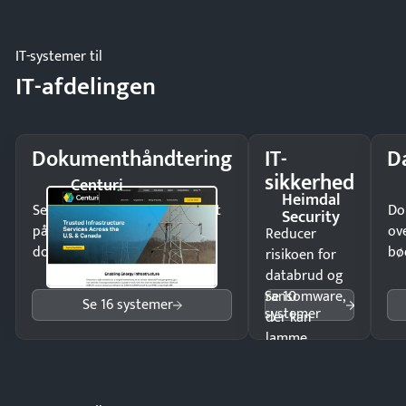
eller fysisk
møde.
IT-systemer til
IT-afdelingen
Dokumenthåndtering
IT-
D
sikkerhed
Centuri
Heimdal
Send kontrakter til underskrift
Do
Security
på minutter og mist ingen
ov
Reducer
dokumenter.
bø
risikoen for
databrud og
Se 10
ransomware,
Se 16 systemer
systemer
der kan
lamme
driften.