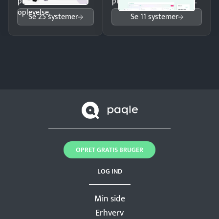
professionel
pipeline og opfølgninger.
oplevelse.
Se 25 systemer
Se 11 systemer
OPRET GRATIS BRUGER
LOG IND
Min side
Erhverv