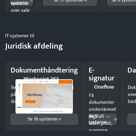
Se 15 systemer
Se 6 system
systemer
overblik
over salg
og lager.
IT-systemer til
Juridisk afdeling
Dokumenthåndtering
E-
Da
signatur
Workpoint 365
Oneflow
Send kontrakter til underskrift
Dok
på minutter og mist ingen
ove
Få
dokumenter.
bød
dokumenter
underskrevet
Se 5
digitalt —
Se 16 systemer
systemer
uden print,
scanning