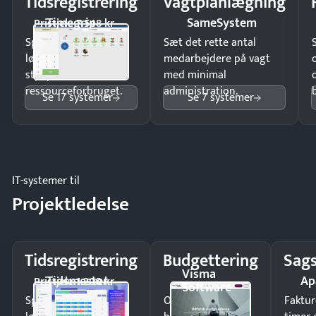
Tidsregistrering
Vagtplanlægning
Timegrip
SameSystem
Pristjek: 7.548 kr
Spar tid på
Sæt det rette antal
lønberegning og få
medarbejdere på vagt
styr på
med minimal
ressourceforbruget.
administration.
Se 17 systemer
Se 7 systemer
IT-systemer til
Projektledelse
Tidsregistrering
Budgettering
Sags
Visma
Tidsmester
Ap
Pristjek: 1.200 kr
Software
Spar tid på
Opdag
Faktur