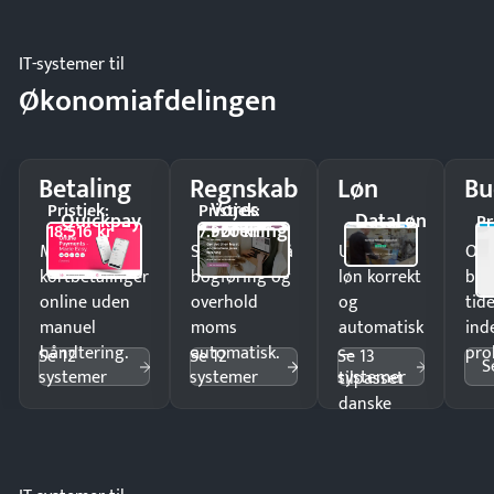
IT-systemer til
Økonomiafdelingen
Betaling
Regnskab
Løn
Bu
Vores
Pristjek:
Pristjek:
Quickpay
DataLøn
Pr
Forening
18.516 kr
7.920 kr
Modtag
Spar timer på
Udbetal
Op
kortbetalinger
bogføring og
løn korrekt
bud
online uden
overhold
og
tide
manuel
moms
automatisk
ind
håndtering.
automatisk.
—
pro
Se 12
Se 12
Se 13
S
systemer
systemer
systemer
tilpasset
danske
regler.