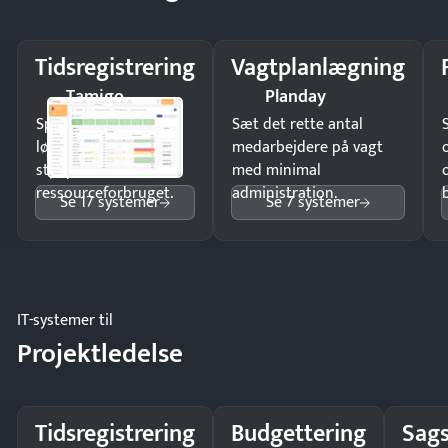
Tidsregistrering
Vagtplanlægning
Tamigo
Planday
Spar tid på
Sæt det rette antal
lønberegning og få
medarbejdere på vagt
styr på
med minimal
ressourceforbruget.
administration.
Se 17 systemer
Se 7 systemer
IT-systemer til
Projektledelse
Tidsregistrering
Budgettering
Sags