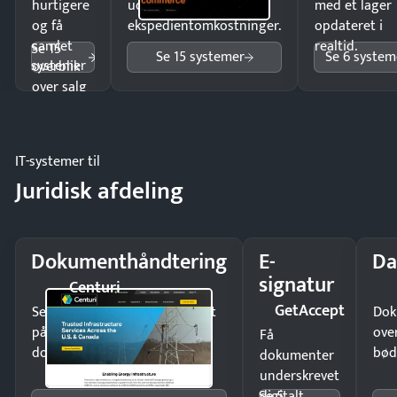
hurtigere
uden
med et lager
og få
ekspedientomkostninger.
opdateret i
samlet
realtid.
Se 15
Se 15 systemer
Se 6 system
systemer
overblik
over salg
og lager.
IT-systemer til
Juridisk afdeling
Dokumenthåndtering
E-
Da
signatur
Centuri
GetAccept
Send kontrakter til underskrift
Dok
på minutter og mist ingen
ove
Få
dokumenter.
bød
dokumenter
underskrevet
Se 5
digitalt —