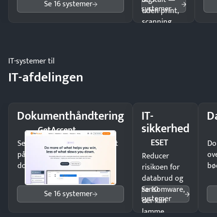
Se 16 systemer
systemer
uden print,
scanning
eller fysisk
møde.
IT-systemer til
IT-afdelingen
Dokumenthåndtering
IT-
D
sikkerhed
GetAccept
ESET
Send kontrakter til underskrift
Do
på minutter og mist ingen
ov
Reducer
dokumenter.
bø
risikoen for
databrud og
Se 10
ransomware,
Se 16 systemer
systemer
der kan
lamme