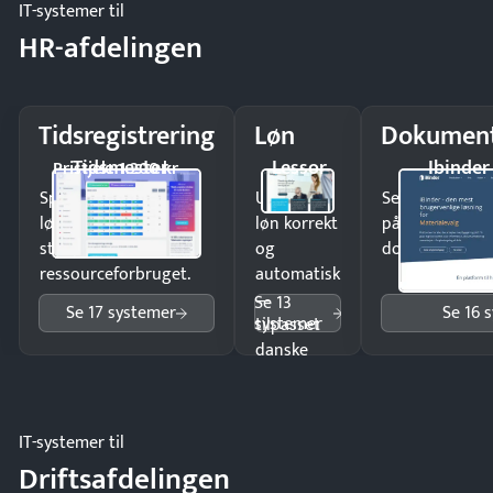
IT-systemer til
HR-afdelingen
Tidsregistrering
Løn
Dokument
Tidsmester
Lessor
Ibinder
Pristjek: 1.200 kr
Spar tid på
Udbetal
Send kontrakter
lønberegning og få
løn korrekt
på minutter o
styr på
og
dokumenter.
ressourceforbruget.
automatisk
—
Se 13
Se 17 systemer
Se 16 
systemer
tilpasset
danske
regler.
IT-systemer til
Driftsafdelingen