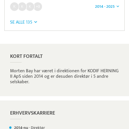
2014 - 2025
+3
SE ALLE 135
Pristjek:
1.200 kr
Se priseksempel
Tidsmester
Tidsregistrering
KORT FORTALT
Morten Bay har været i direktionen for KODIF HERNING
II ApS siden 2014 og er desuden direktør i 5 andre
selskaber.
ERHVERVSKARRIERE
2014-nu
·
Direktør