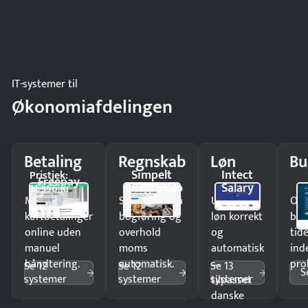
IT-systemer til
Økonomiafdelingen
Betaling
Regnskab
Løn
Bu
Simpelt
Intect
Pristjek:
Freepay
Regnskab
Salary
11.556 kr
Modtag
Spar timer på
Udbetal
Op
kortbetalinger
bogføring og
løn korrekt
bud
online uden
overhold
og
tide
manuel
moms
automatisk
ind
håndtering.
automatisk.
—
pro
Se 12
Se 12
Se 13
S
systemer
systemer
systemer
tilpasset
danske