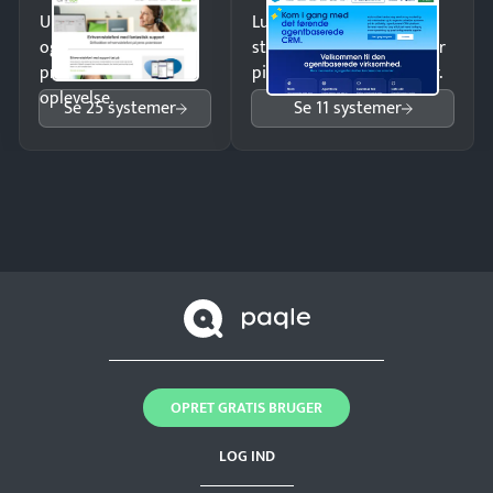
Undgå tabte opkald
Luk flere salg med et
og giv kunderne en
struktureret overblik over
professionel
pipeline og opfølgninger.
oplevelse.
Se 25 systemer
Se 11 systemer
OPRET GRATIS BRUGER
LOG IND