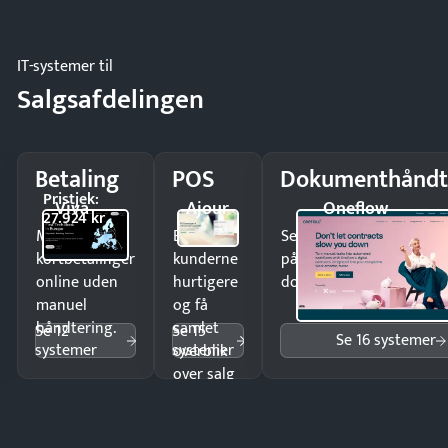
regler.
IT-systemer til
Salgsafdelingen
Betaling
POS
Dokumenthåndt
Pristjek:
Viva
Ajour
Oneflow
27.924 kr
Modtag
Ekspedér
Send kontrakter til unde
kortbetalinger
kunderne
på minutter og mist ing
online uden
hurtigere
dokumenter.
manuel
og få
håndtering.
samlet
Se 12
Se 15
Se 16 systemer
systemer
systemer
overblik
over salg
og lager.