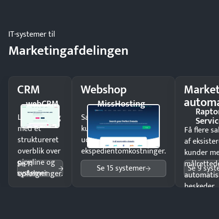
driften.
IT-systemer til
Marketingafdelingen
CRM
Webshop
Market
automa
webCRM
MissHosting
Rapto
Luk flere salg
Sælg produkter 24/7 til
Servic
med et
kunder i hele landet
Få flere s
struktureret
uden
af eksiste
overblik over
ekspedientomkostninger.
kunder m
pipeline og
Se 11
målrettede
Se 15 systemer
Se 9 sys
systemer
opfølgninger.
automatis
beskeder.