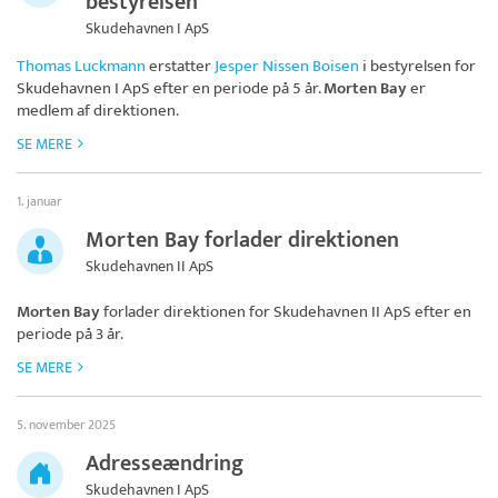
bestyrelsen
Skudehavnen I ApS
Thomas Luckmann
erstatter
Jesper Nissen Boisen
i bestyrelsen for
Skudehavnen I ApS
efter en periode på 5 år.
Morten Bay
er
medlem af direktionen.
SE MERE
1. januar
Morten Bay forlader direktionen
Skudehavnen II ApS
Morten Bay
forlader direktionen for
Skudehavnen II ApS
efter en
periode på 3 år.
SE MERE
5. november 2025
Adresseændring
Skudehavnen I ApS