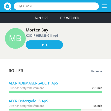
Søg i Paqle
MIN SIDE
IT-SYSTEMER
Morten Bay
KODIF HERNING II ApS
FØLG
ROLLER
Balance
AECR KOBMAGERGADE 11 ApS
Direktør, bestyrelsesformand
201 mio
AECR Ostergade 15 ApS
Direktør, bestyrelsesformand
155 mio