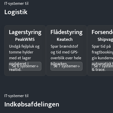
IT-systemer til
Logistik
Lagerstyring
Flådestyring
Forsend
PeakWMS
Keatech
Shipva
Undgå fejlpluk og
Spar brændstof
Spar tid på
tomme hylder
og tid med GPS-
fragtbookin
med et lager
overblik over hele
giv kundern
opdateret i
bilparken.
automatisk 
Se 6 systemer
Se 7 systemer
Se 7 syste
realtid.
& trace.
IT-systemer til
Indkøbsafdelingen