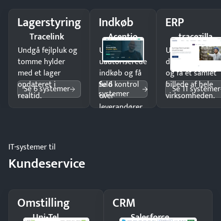
Lagerstyring
Indkøb
ERP
Tracelink
Acentio
tracezilla
Undgå fejlpluk og
Undgå
Undgå
tomme hylder
uautoriserede
dobbeltindtastn
med et lager
indkøb og få
og få ét samlet
Se 6
opdateret i
fuld kontrol
billede af hele
Se 6 systemer
Se 11 systemer
systemer
realtid.
over
virksomheden.
leverandører
og forbrug.
IT-systemer til
Kundeservice
Omstilling
CRM
Uni-Tel
Salesforce