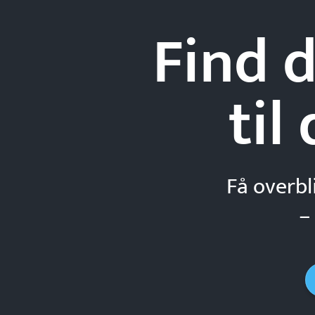
Find d
til
Få overbl
–