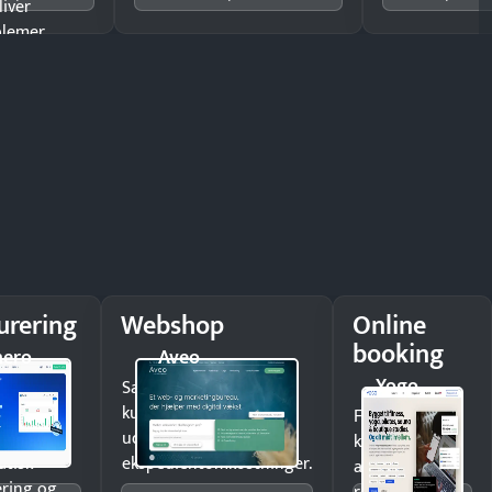
liver
lemer.
urering
Webshop
Online
booking
nero
Aveo
Yogo
nge
Sælg produkter 24/7 til
re i
kunder i hele landet
Fyld
n med
uden
kalenderen
tisk
ekspedientomkostninger.
automatisk og
ering og