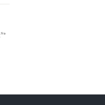
 fra
f