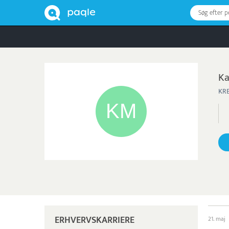
Søg efter 
Ka
KR
ERHVERVSKARRIERE
21. maj