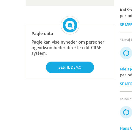
Kai S
period
SE ME
Paqle data
31. maj 
Paqle kan vise nyheder om personer
og virksomheder direkte i dit CRM-
system.
BESTIL DEMO
Niels 
period
SE ME
12. nov
Hans C