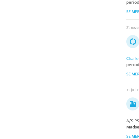
period
SE ME
21. nov
Charle
period
SE ME
31. juli 
A/S PS
Mads
SE ME