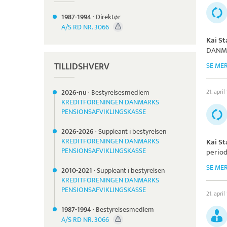
1987-
1994
·
Direktør
A/S RD NR. 3066
Kai S
DANMA
TILLIDSHVERV
SE ME
2026-nu
·
Bestyrelsesmedlem
21. april
KREDITFORENINGEN DANMARKS
PENSIONSAFVIKLINGSKASSE
2026-
2026
·
Suppleant i bestyrelsen
KREDITFORENINGEN DANMARKS
Kai S
PENSIONSAFVIKLINGSKASSE
period
SE ME
2010-
2021
·
Suppleant i bestyrelsen
KREDITFORENINGEN DANMARKS
PENSIONSAFVIKLINGSKASSE
21. april
1987-
1994
·
Bestyrelsesmedlem
A/S RD NR. 3066