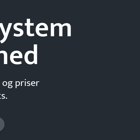
-system
hed
 og priser
s.