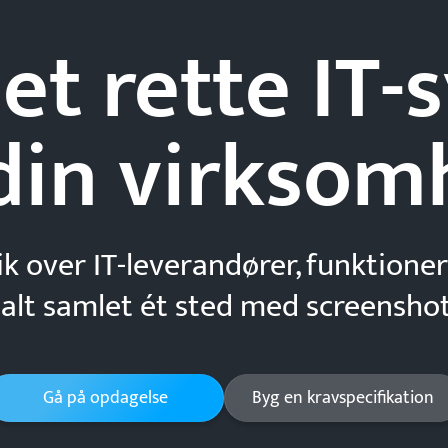
et rette IT
din
virksom
ik over IT-leverandører, funktioner
 alt samlet ét sted med screenshot
Gå på opdagelse
Byg en kravspecifikation