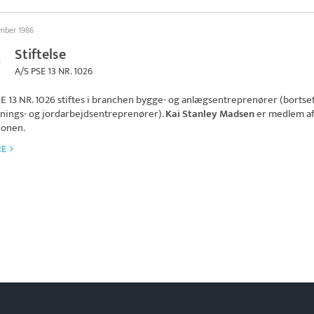
ember 1986
Stiftelse
A/S PSE 13 NR. 1026
E 13 NR. 1026
stiftes i branchen bygge- og anlægsentreprenører (bortset
nings- og jordarbejdsentreprenører).
Kai Stanley Madsen
er medlem a
ionen.
RE