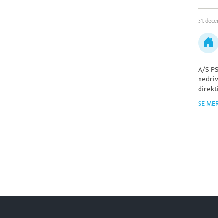
31. dec
A/S PS
nedriv
direkt
SE ME