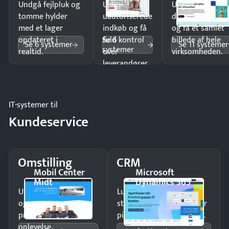
Undgå fejlpluk og
Undgå
Undgå
tomme hylder
uautoriserede
dobbeltindtastn
med et lager
indkøb og få
og få ét samlet
Se 6
opdateret i
fuld kontrol
billede af hele
Se 6 systemer
Se 11 systemer
systemer
realtid.
over
virksomheden.
leverandører
og forbrug.
IT-systemer til
Kundeservice
Omstilling
CRM
Mobil Center
Microsoft
Midt
Dynamics 365
Undgå tabte opkald
Luk flere salg med et
og giv kunderne en
struktureret overblik over
professionel
pipeline og opfølgninger.
oplevelse.