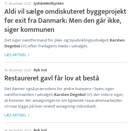
JydskeVestkysten
17. december 2022
·
Aldi vil sælge omdiskuteret byggeprojekt
før exit fra Danmark: Men den går ikke,
siger kommunen
Det siger næstformand for plan- og byudviklingsudvalget,
Karsten
Degnbol
(V), efter fredagens møde i udvalget.
LÆS ARTIKEL
Ryk Ind
16. december 2022
·
Restaureret gavl får lov at bestå
Det danner også præcedens for andre husejere i byen, siger
næstformanden i udvalget,
Karsten Degnbol
(V), der videre siger,
at kommer der ansøgningerne om lignende reparationsarbejder,
vil man kigge på hver enkelt ansøgning individuelt.
LÆS ARTIKEL
Ryk Ind
16. december 2022
·