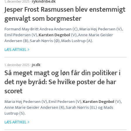
rykindribe.dk
1. december 2025
·
Jesper Frost Rasmussen blev enstemmigt
genvalgt som borgmester
Formand May-Britt Andrea Andersen (C), Maria Høj Pedersen (V),
Emil Pedersen (V),
Karsten Degnbol
(V), Anne Marie Geisler
Andersen (B), Sarah Nørris (Ø), Mads Lustrup (A).
LÆS ARTIKEL
jv.dk
1. december 2025
·
Så meget magt og løn får din politiker i
det nye byråd: Se hvilke poster de har
scoret
Maria Høj Pedersen (V), Emil Pedersen (V),
Karsten Degnbol
(V),
Anne Marie Geisler Andersen (R), Sarah Nørris (EL) og Mads
Lustrup (S).
LÆS ARTIKEL