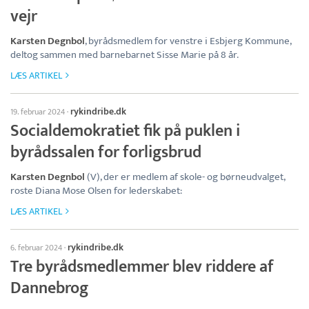
vejr
Karsten Degnbol
, byrådsmedlem for venstre i Esbjerg Kommune,
deltog sammen med barnebarnet Sisse Marie på 8 år.
LÆS ARTIKEL
rykindribe.dk
19. februar 2024
·
Socialdemokratiet fik på puklen i
byrådssalen for forligsbrud
Karsten Degnbol
(V), der er medlem af skole- og børneudvalget,
roste Diana Mose Olsen for lederskabet:
LÆS ARTIKEL
rykindribe.dk
6. februar 2024
·
Tre byrådsmedlemmer blev riddere af
Dannebrog