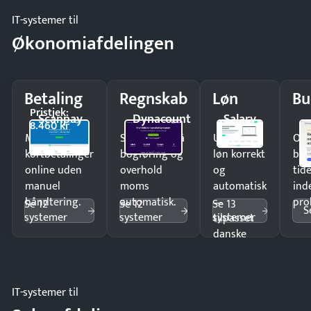
IT-systemer til
Økonomiafdelingen
Betaling
Regnskab
Løn
Bu
Pristjek:
Scanpay
Dynacount
Salary
8.460 kr
Modtag
Spar timer på
Udbetal
Op
kortbetalinger
bogføring og
løn korrekt
bud
online uden
overhold
og
tide
manuel
moms
automatisk
ind
håndtering.
automatisk.
—
pro
Se 12
Se 12
Se 13
S
systemer
systemer
systemer
tilpasset
danske
regler.
IT-systemer til