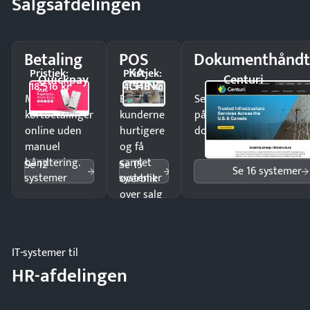
Salgsafdelingen
Betaling
POS
Dokumenthåndt
KA-
Pristjek:
Pristjek:
Quickpay
Centuri
CHING
18.516 kr
4.548 kr
Modtag
Ekspedér
Send kontrakter til unde
kortbetalinger
kunderne
på minutter og mist ing
online uden
hurtigere
dokumenter.
manuel
og få
håndtering.
samlet
Se 12
Se 15
Se 16 systemer
systemer
systemer
overblik
over salg
og lager.
IT-systemer til
HR-afdelingen