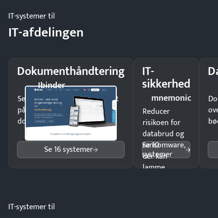
IT-systemer til
IT-afdelingen
Dokumenthåndtering
IT-
D
sikkerhed
Ibinder
mnemonic
Send kontrakter til underskrift
Do
på minutter og mist ingen
ov
Reducer
dokumenter.
bø
risikoen for
databrud og
Se 10
ransomware,
Se 16 systemer
systemer
der kan
lamme
driften.
IT-systemer til