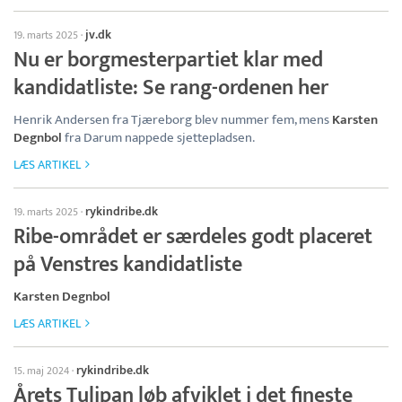
jv.dk
19. marts 2025
·
Nu er borgmesterpartiet klar med
kandidatliste: Se rang-ordenen her
Henrik Andersen fra Tjæreborg blev nummer fem, mens
Karsten
Degnbol
fra Darum nappede sjettepladsen.
LÆS ARTIKEL
rykindribe.dk
19. marts 2025
·
Ribe-området er særdeles godt placeret
på Venstres kandidatliste
Karsten Degnbol
LÆS ARTIKEL
rykindribe.dk
15. maj 2024
·
Årets Tulipan løb afviklet i det fineste