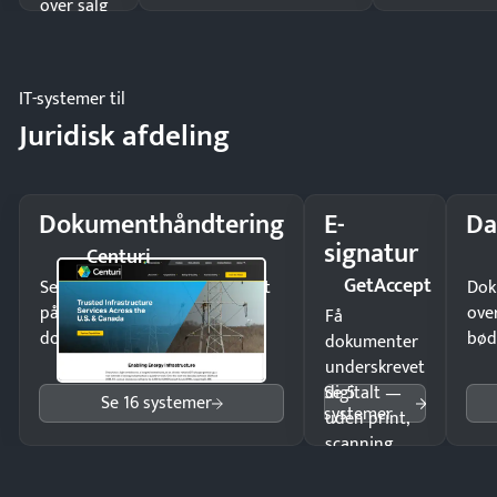
over salg
og lager.
IT-systemer til
Juridisk afdeling
Dokumenthåndtering
E-
Da
signatur
Centuri
GetAccept
Send kontrakter til underskrift
Dok
på minutter og mist ingen
ove
Få
dokumenter.
bød
dokumenter
underskrevet
Se 5
digitalt —
Se 16 systemer
systemer
uden print,
scanning
eller fysisk
møde.