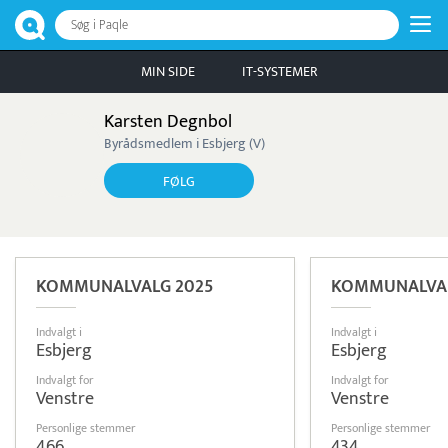
Søg i Paqle
MIN SIDE
IT-SYSTEMER
Karsten Degnbol
Byrådsmedlem i Esbjerg (V)
FØLG
KOMMUNALVALG 2025
KOMMUNALVAL
Indvalgt i
Indvalgt i
Esbjerg
Esbjerg
Indvalgt for
Indvalgt for
Venstre
Venstre
Personlige stemmer
Personlige stemmer
466
434