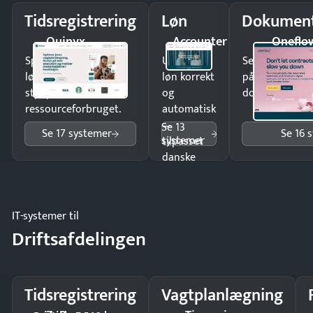
Tidsregistrering
Løn
Dokument
Quinyx
Accounter
Oneflo
Spar tid på
Udbetal
Send kontrakter
lønberegning og få
løn korrekt
på minutter o
styr på
og
dokumenter.
ressourceforbruget.
automatisk
—
Se 13
Se 17 systemer
Se 16 
systemer
tilpasset
danske
regler.
IT-systemer til
Driftsafdelingen
Tidsregistrering
Vagtplanlægning