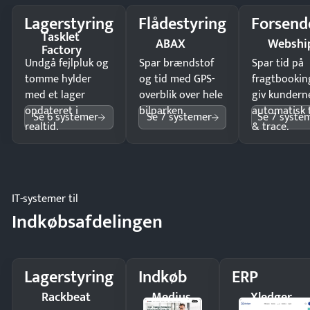
Lagerstyring
Flådestyring
Forsend
Tasklet
ABAX
Webshi
Factory
Undgå fejlpluk og
Spar brændstof
Spar tid på
tomme hylder
og tid med GPS-
fragtbookin
med et lager
overblik over hele
giv kundern
opdateret i
bilparken.
automatisk 
Se 6 systemer
Se 7 systemer
Se 7 syste
realtid.
& trace.
IT-systemer til
Indkøbsafdelingen
Lagerstyring
Indkøb
ERP
Rackbeat
Medius
Xledger