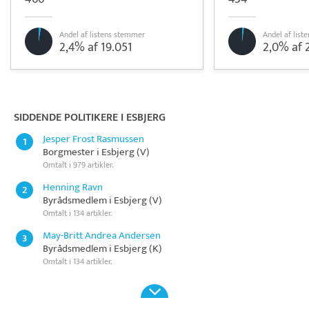
Andel af listens stemmer
Andel af lis
2,4% af 19.051
2,0% af 
Læs mere om systemet
Quinyx
Tidsregistrering
SIDDENDE POLITIKERE I ESBJERG
Jesper Frost Rasmussen
1
Borgmester i Esbjerg (V)
Omtalt i 979 artikler.
Henning Ravn
2
Byrådsmedlem i Esbjerg (V)
Omtalt i 134 artikler.
May-Britt Andrea Andersen
3
Byrådsmedlem i Esbjerg (K)
Omtalt i 134 artikler.