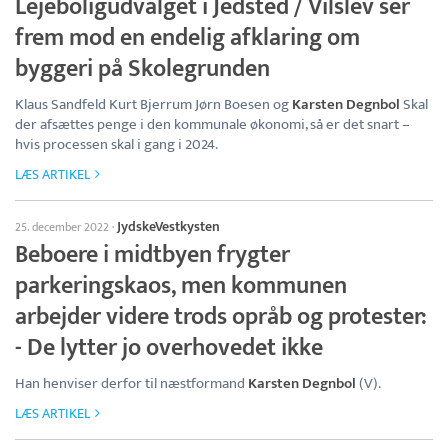
Lejeboligudvalget i Jedsted / Vilslev ser
frem mod en endelig afklaring om
byggeri på Skolegrunden
Klaus Sandfeld Kurt Bjerrum Jørn Boesen og
Karsten Degnbol
Skal
der afsættes penge i den kommunale økonomi, så er det snart –
hvis processen skal i gang i 2024.
LÆS ARTIKEL
JydskeVestkysten
25. december 2022
·
Beboere i midtbyen frygter
parkeringskaos, men kommunen
arbejder videre trods opråb og protester:
- De lytter jo overhovedet ikke
Han henviser derfor til næstformand
Karsten Degnbol
(V).
LÆS ARTIKEL