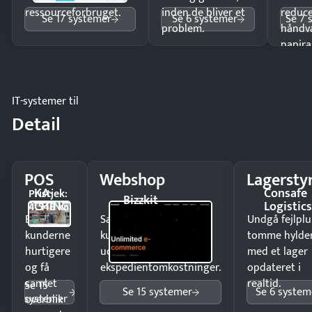
ressourceforbruget.
inden de bliver et
reduc
Se 17 systemer
Se 6 systemer
Se 7 
problem.
håndv
papira
IT-systemer til
Detail
POS
Webshop
Lagersty
KA-
Consafe
Pristjek:
Bizzkit
CHING
Logistic
4.548 kr
Ekspedér
Sælg produkter 24/7 til
Undgå fejlplu
kunderne
kunder i hele landet
tomme hylde
hurtigere
uden
med et lager
og få
ekspedientomkostninger.
opdateret i
samlet
realtid.
Se 15
Se 15 systemer
Se 6 system
systemer
overblik