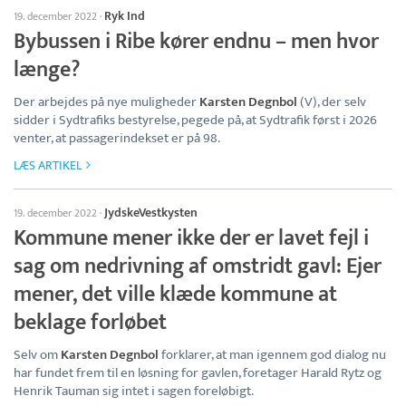
Ryk Ind
19. december 2022
·
Bybussen i Ribe kører endnu – men hvor
længe?
Der arbejdes på nye muligheder
Karsten Degnbol
(V), der selv
sidder i Sydtrafiks bestyrelse, pegede på, at Sydtrafik først i 2026
venter, at passagerindekset er på 98.
LÆS ARTIKEL
JydskeVestkysten
19. december 2022
·
Kommune mener ikke der er lavet fejl i
sag om nedrivning af omstridt gavl: Ejer
mener, det ville klæde kommune at
beklage forløbet
Selv om
Karsten Degnbol
forklarer, at man igennem god dialog nu
har fundet frem til en løsning for gavlen, foretager Harald Rytz og
Henrik Tauman sig intet i sagen foreløbigt.