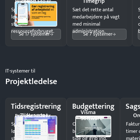
ZeBon
Timegrip
Pristjek: 7.540 kr
Spar tid på
Sæt det rette antal
lønberegning og få
medarbejdere på vagt
styr på
med minimal
ressourceforbruget.
administration.
Se 17 systemer
Se 7 systemer
IT-systemer til
Projektledelse
Tidsregistrering
Budgettering
Sags
Visma
Tidsmester
Or
Pristjek: 1.200 kr
Software
Spar tid på
Opdag
Faktur
lønberegning og få
budgetafvigelser i
timer 
styr på
tide og grib ind,
materi