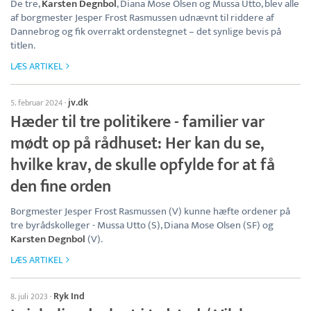
De tre,
Karsten Degnbol
, Diana Mose Olsen og Mussa Utto, blev alle
af borgmester Jesper Frost Rasmussen udnævnt til riddere af
Dannebrog og fik overrakt ordenstegnet – det synlige bevis på
titlen.
LÆS ARTIKEL
jv.dk
5. februar 2024
·
Hæder til tre politikere - familier var
mødt op på rådhuset: Her kan du se,
hvilke krav, de skulle opfylde for at få
den fine orden
Borgmester Jesper Frost Rasmussen (V) kunne hæfte ordener på
tre byrådskolleger - Mussa Utto (S), Diana Mose Olsen (SF) og
Karsten Degnbol
(V).
LÆS ARTIKEL
Ryk Ind
8. juli 2023
·