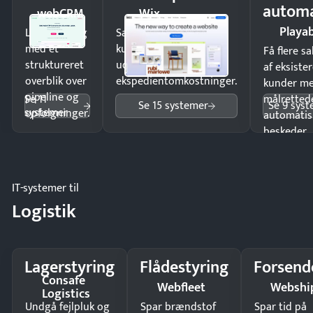
automa
webCRM
Wix
Playab
Luk flere salg
Sælg produkter 24/7 til
med et
kunder i hele landet
Få flere s
struktureret
uden
af eksiste
overblik over
ekspedientomkostninger.
kunder m
pipeline og
Se 11
målrettede
Se 15 systemer
Se 9 sys
systemer
opfølgninger.
automatis
beskeder.
IT-systemer til
Logistik
Lagerstyring
Flådestyring
Forsend
Consafe
Webfleet
Webshi
Logistics
Undgå fejlpluk og
Spar brændstof
Spar tid på