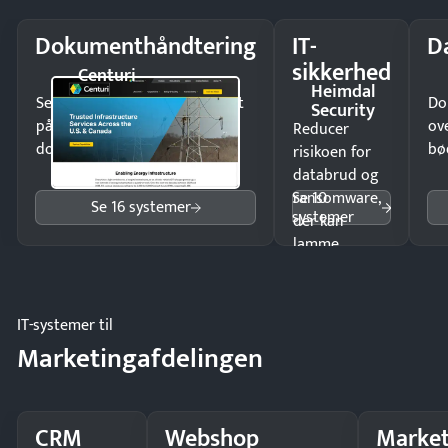
Dokumenthåndtering
IT-
D
sikkerhed
Centuri
Heimdal
Send kontrakter til underskrift
Do
Security
på minutter og mist ingen
ov
Reducer
dokumenter.
bø
risikoen for
databrud og
Se 10
ransomware,
Se 16 systemer
systemer
der kan
lamme
driften.
IT-systemer til
Marketingafdelingen
CRM
Webshop
Market