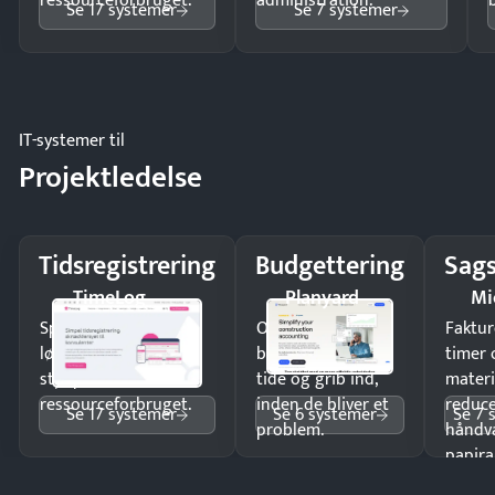
ressourceforbruget.
administration.
Se 17 systemer
Se 7 systemer
IT-systemer til
Projektledelse
Tidsregistrering
Budgettering
Sags
TimeLog
Planyard
Mi
Spar tid på
Opdag
Faktur
lønberegning og få
budgetafvigelser i
timer 
styr på
tide og grib ind,
materi
ressourceforbruget.
inden de bliver et
reduc
Se 17 systemer
Se 6 systemer
Se 7 
problem.
håndv
papira