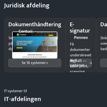
Juridisk afdeling
Dokumenthåndtering
E-
Da
signatur
Centuri
Penneo
Send kontrakter til underskrift
Dok
på minutter og mist ingen
ove
Få
dokumenter.
bød
dokumenter
underskrevet
Se 5
digitalt —
Se 16 systemer
systemer
uden print,
scanning
eller fysisk
møde.
IT-systemer til
IT-afdelingen