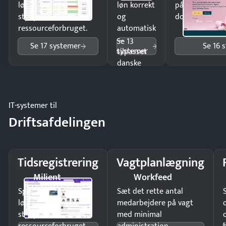
lønberegning og få
løn korrekt
på minutter o
styr på
og
dokumenter.
ressourceforbruget.
automatisk
—
Se 13
Se 17 systemer
Se 16 
systemer
tilpasset
danske
regler.
IT-systemer til
Driftsafdelingen
Tidsregistrering
Vagtplanlægning
Milient
Workfeed
Spar tid på
Sæt det rette antal
lønberegning og få
medarbejdere på vagt
styr på
med minimal