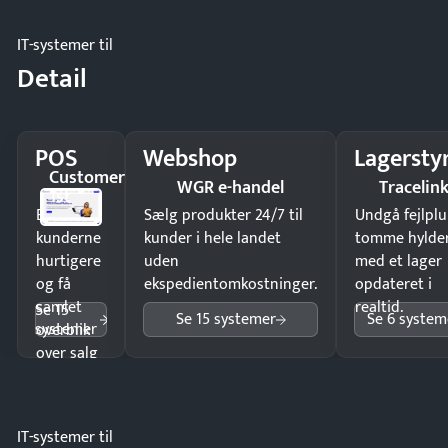
IT-systemer til
Detail
POS
Webshop
Lagersty
Customer
WGR e-handel
Tracelin
1st
Ekspedér
Sælg produkter 24/7 til
Undgå fejlplu
kunderne
kunder i hele landet
tomme hylde
hurtigere
uden
med et lager
og få
ekspedientomkostninger.
opdateret i
samlet
realtid.
Se 15
Se 15 systemer
Se 6 system
systemer
overblik
over salg
og lager.
IT-systemer til