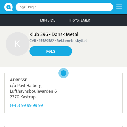
Søg i Paqle
MIN SIDE
IT-SYSTEMER
Klub 396 - Dansk Metal
CVR · 15589582 · Reklamebeskyttet
FØLG
ADRESSE
c/o Povl Halberg
Lufthavnsboulevarden 6
2770 Kastrup
(+45) 99 99 99 99
Læs mere om systemet
Nets
Betaling