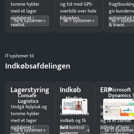
tomme hylder
og tid med GPS-
fragtbookin
med et lager
overblik over hele
giv kundern
opdateret i
bilparken.
automatisk 
Se 6 systemer
Se 7 systemer
Se 7 syste
realtid.
& trace.
IT-systemer til
Indkøbsafdelingen
Lagerstyring
Indkøb
ERP
Microsoft
Consafe
Dynamics 
Medius
Logistics
Business
Central
Undgå fejlpluk og
Undgå
Undgå
tomme hylder
uautoriserede
dobbeltindtastn
med et lager
indkøb og få
og få ét samlet
Se 6
opdateret i
fuld kontrol
billede af hele
Se 6 systemer
Se 11 systemer
systemer