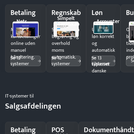
Betaling
Regnskab
Løn
Bu
Simpelt
Nets
Accounter
Regnskab
Modtag
Spar timer på
Udbetal
Op
kortbetalinger
bogføring og
løn korrekt
bud
online uden
overhold
og
tide
manuel
moms
automatisk
ind
håndtering.
automatisk.
—
pro
Se 12
Se 12
Se 13
S
systemer
systemer
systemer
tilpasset
danske
regler.
IT-systemer til
Salgsafdelingen
Betaling
POS
Dokumenthåndt