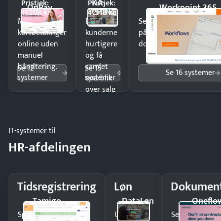
KA-
Pristjek:
Pristjek:
OnPay
Workpoint 365
CHING
11.208 kr
4.548 kr
Modtag
Ekspedér
Send kontrakter til unde
kortbetalinger
kunderne
på minutter og mist ing
online uden
hurtigere
dokumenter.
manuel
og få
håndtering.
samlet
Se 12
Se 15
Se 16 systemer
systemer
systemer
overblik
over salg
og lager.
IT-systemer til
HR-afdelingen
Tidsregistrering
Løn
Dokument
Tamigo
DataLøn
Oneflo
Spar tid på
Udbetal
Send kontrakter