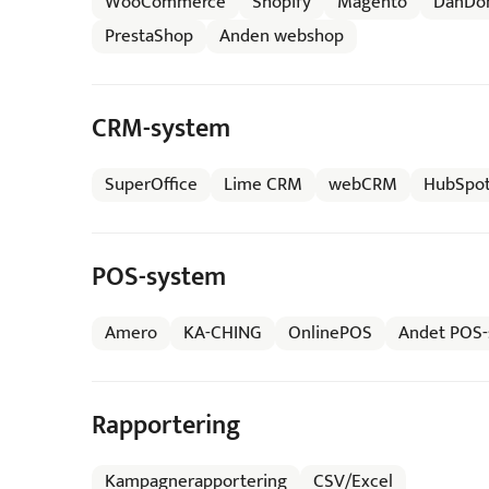
WooCommerce
Shopify
Magento
DanDo
PrestaShop
Anden webshop
CRM-system
SuperOffice
Lime CRM
webCRM
HubSpo
POS-system
Amero
KA-CHING
OnlinePOS
Andet POS-
Rapportering
Kampagnerapportering
CSV/Excel