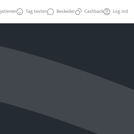
ystemer
Tag testen
Beskeder
Cashback
Log ind