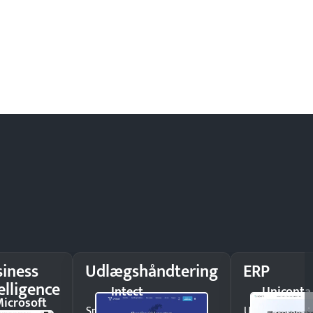
siness
Udlægshåndtering
ERP
elligence
Intect
Uniconta
icrosoft
Spar tid på
Undgå