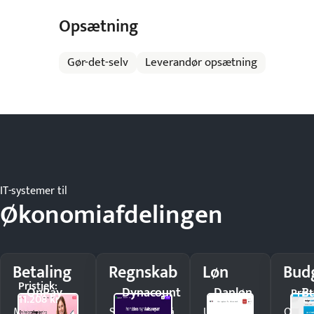
Opsætning
Gør-det-selv
Leverandør opsætning
IT-systemer til
Økonomiafdelingen
Betaling
Regnskab
Løn
Bud
Pristjek:
OnPay
Dynacount
Danløn
B
Prist
11.208 kr
Modtag
Spar timer på
Udbetal
Opda