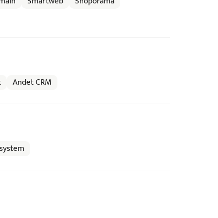
main
Smartweb
Shoporama
t
Andet CRM
system