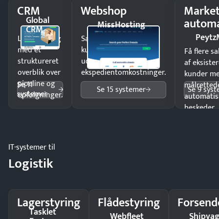
CRM
Webshop
Market
Global
automa
MissHosting
CRM
Peytz
Luk flere salg
Sælg produkter 24/7 til
med et
kunder i hele landet
Få flere s
struktureret
uden
af eksiste
overblik over
ekspedientomkostninger.
kunder m
pipeline og
Se 11
målrettede
Se 15 systemer
Se 9 sys
systemer
opfølgninger.
automatis
beskeder.
IT-systemer til
Logistik
Lagerstyring
Flådestyring
Forsend
Tasklet
Webfleet
Shipva