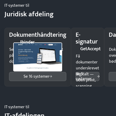
IT-systemer til
Juridisk afdeling
Dokumenthåndtering
E-
Da
signatur
Ibinder
GetAccept
Send kontrakter til underskrift
Dok
på minutter og mist ingen
ove
Få
dokumenter.
bød
dokumenter
underskrevet
Se 5
digitalt —
Se 16 systemer
systemer
uden print,
scanning
eller fysisk
møde.
IT-systemer til
IT-afdelingen