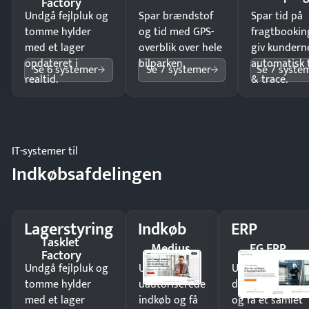
Factory
Undgå fejlpluk og
Spar brændstof
Spar tid på
tomme hylder
og tid med GPS-
fragtbookin
med et lager
overblik over hele
giv kundern
opdateret i
bilparken.
automatisk 
Se 6 systemer
Se 7 systemer
Se 7 syste
realtid.
& trace.
IT-systemer til
Indkøbsafdelingen
Lagerstyring
Indkøb
ERP
Tasklet
Medius
EG ERP
Factory
Undgå fejlpluk og
Undgå
Undgå
tomme hylder
uautoriserede
dobbeltindtastn
med et lager
indkøb og få
og få ét samlet