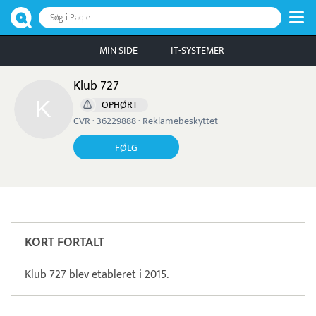
Søg i Paqle
MIN SIDE
IT-SYSTEMER
Klub 727
OPHØRT
CVR · 36229888 · Reklamebeskyttet
FØLG
Pristjek:
18.516 kr
Se priseksempel
Quickpay
Betaling
KORT FORTALT
Klub 727 blev etableret i 2015.