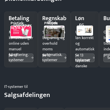
Betaling
Regnskab
Løn
Bu
Vores
Pristjek:
Pristjek:
Quickpay
EG
Forening
18.516 kr
7.920 kr
Modtag
Spar timer på
Udbetal
Op
kortbetalinger
bogføring og
løn korrekt
bud
online uden
overhold
og
tide
manuel
moms
automatisk
ind
håndtering.
automatisk.
—
pro
Se 12
Se 12
Se 13
S
systemer
systemer
systemer
tilpasset
danske
regler.
IT-systemer til
Salgsafdelingen