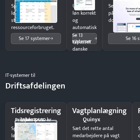
Spar tid på
Udbetal
Send kontrakter
lønberegning og få
løn korrekt
på minutter o
styr på
og
dokumenter.
ressourceforbruget.
automatisk
—
Se 13
Se 17 systemer
Se 16 
systemer
tilpasset
danske
regler.
IT-systemer til
Driftsafdelingen
Tidsregistrering
Vagtplanlægning
Intempus
Quinyx
Pristjek: 7.440 kr
Spar tid på
Sæt det rette antal
lønberegning og få
medarbejdere på vagt