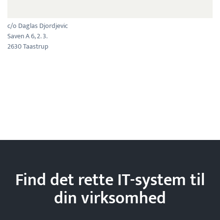
c/o Daglas Djordjevic
Saven A 6, 2. 3.
2630 Taastrup
Find det rette IT-system til
din
virksomhed