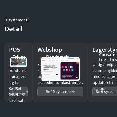
IT-systemer til
Detail
POS
Webshop
Lagersty
Consafe
Trivec
Dandomain
Logistic
Ekspedér
Sælg produkter 24/7 til
Undgå fejlplu
kunderne
kunder i hele landet
tomme hylde
hurtigere
uden
med et lager
og få
ekspedientomkostninger.
opdateret i
samlet
realtid.
Se 15
Se 15 systemer
Se 6 system
systemer
overblik
over salg
og lager.