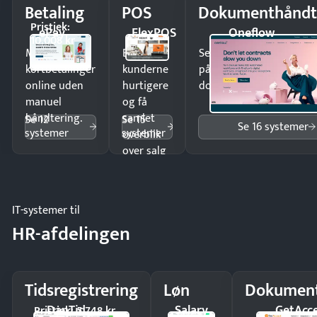
Betaling
POS
Dokumenthåndt
Pristjek:
ePay
FlexPOS
Oneflow
10.008 kr
Modtag
Ekspedér
Send kontrakter til unde
kortbetalinger
kunderne
på minutter og mist ing
online uden
hurtigere
dokumenter.
manuel
og få
håndtering.
samlet
Se 12
Se 15
Se 16 systemer
systemer
systemer
overblik
over salg
og lager.
IT-systemer til
HR-afdelingen
Tidsregistrering
Løn
Dokument
DanTid
Salary
GetAcc
Pristjek: 5.748 kr