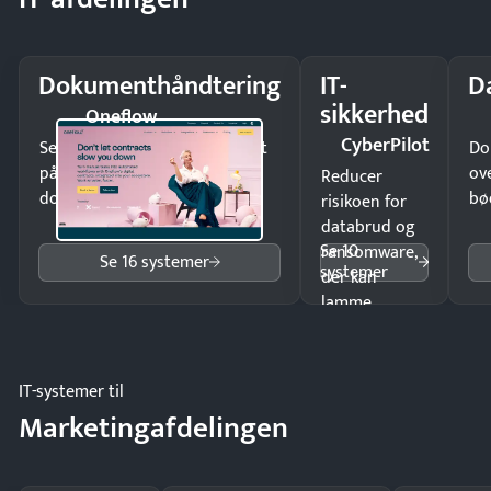
Dokumenthåndtering
IT-
D
sikkerhed
Oneflow
CyberPilot
Send kontrakter til underskrift
Do
på minutter og mist ingen
ov
Reducer
dokumenter.
bø
risikoen for
databrud og
Se 10
ransomware,
Se 16 systemer
systemer
der kan
lamme
driften.
IT-systemer til
Marketingafdelingen