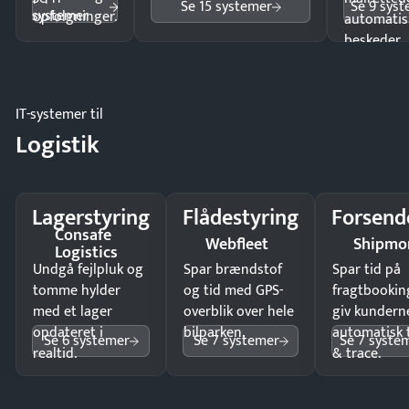
Se 15 systemer
Se 9 sys
systemer
opfølgninger.
automatis
beskeder.
IT-systemer til
Logistik
Lagerstyring
Flådestyring
Forsend
Consafe
Webfleet
Shipmo
Logistics
Undgå fejlpluk og
Spar brændstof
Spar tid på
tomme hylder
og tid med GPS-
fragtbookin
med et lager
overblik over hele
giv kundern
opdateret i
bilparken.
automatisk 
Se 6 systemer
Se 7 systemer
Se 7 syste
realtid.
& trace.