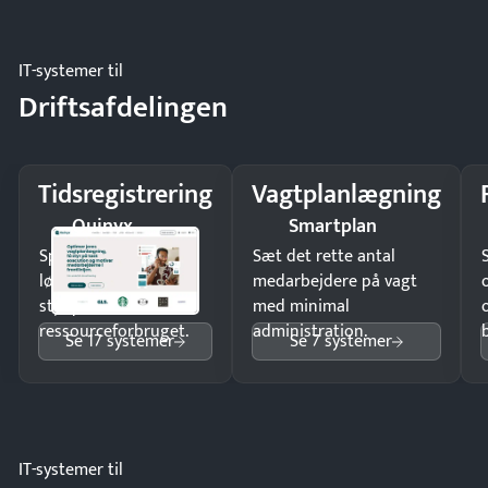
regler.
IT-systemer til
Driftsafdelingen
Tidsregistrering
Vagtplanlægning
Quinyx
Smartplan
Spar tid på
Sæt det rette antal
lønberegning og få
medarbejdere på vagt
styr på
med minimal
ressourceforbruget.
administration.
Se 17 systemer
Se 7 systemer
IT-systemer til