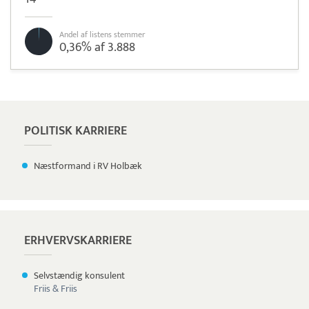
Andel af listens stemmer
0,36% af 3.888
Læs mere om systemet
Tamigo
Tidsregistrering
POLITISK KARRIERE
Næstformand i RV Holbæk
ERHVERVSKARRIERE
Selvstændig konsulent
Friis & Friis