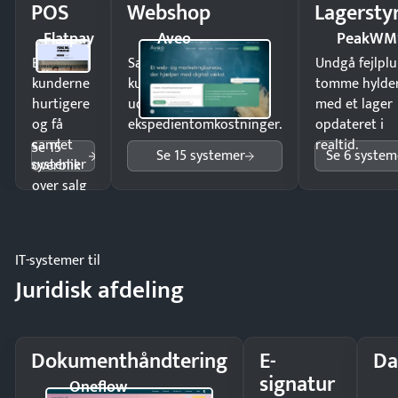
POS
Webshop
Lagersty
Flatpay
Aveo
PeakWM
Ekspedér
Sælg produkter 24/7 til
Undgå fejlplu
kunderne
kunder i hele landet
tomme hylde
hurtigere
uden
med et lager
og få
ekspedientomkostninger.
opdateret i
samlet
realtid.
Se 15
Se 15 systemer
Se 6 system
systemer
overblik
over salg
og lager.
IT-systemer til
Juridisk afdeling
Dokumenthåndtering
E-
Da
signatur
Oneflow