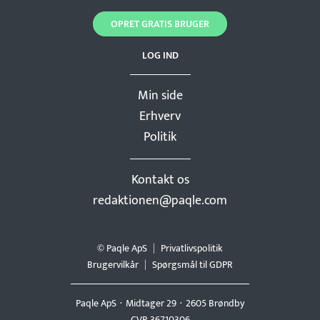
OPRET GRATIS BRUGER
LOG IND
Min side
Erhverv
Politik
Kontakt os
redaktionen@paqle.com
© Paqle ApS
Privatlivspolitik
Brugervilkår
Spørgsmål til GDPR
Paqle ApS
Midtager 29
2605 Brøndby
CVR 36710306