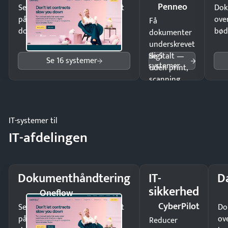
Penneo
Send kontrakter til underskrift
Dok
på minutter og mist ingen
ove
Få
dokumenter.
bød
dokumenter
underskrevet
Se 5
digitalt —
Se 16 systemer
systemer
uden print,
scanning
eller fysisk
møde.
IT-systemer til
IT-afdelingen
Dokumenthåndtering
IT-
D
sikkerhed
Oneflow
CyberPilot
Send kontrakter til underskrift
Do
på minutter og mist ingen
ov
Reducer