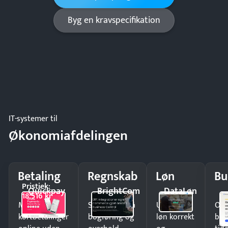
Byg en kravspecifikation
IT-systemer til
Økonomiafdelingen
Betaling
Regnskab
Løn
Bu
Pristjek:
Quickpay
BrightCom
DataLøn
18.516 kr
Modtag
Spar timer på
Udbetal
Op
kortbetalinger
bogføring og
løn korrekt
bud