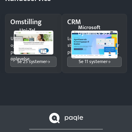
Omstilling
CRM
Microsoft
Uni-Tel
Dynamics 365
Undgå tabte opkald
Luk flere salg med et
og giv kunderne en
struktureret overblik over
professionel
pipeline og opfølgninger.
oplevelse.
Se 25 systemer
Se 11 systemer