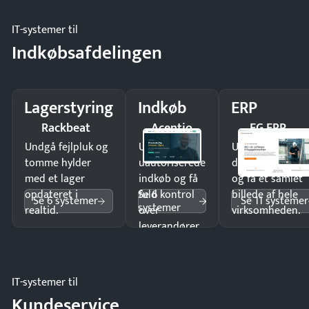
IT-systemer til
Indkøbsafdelingen
Lagerstyring
Indkøb
ERP
Rackbeat
Acentio
EG ERP
Undgå fejlpluk og
Undgå
Undgå
tomme hylder
uautoriserede
dobbeltindtastn
med et lager
indkøb og få
og få ét samlet
Se 6
opdateret i
fuld kontrol
billede af hele
Se 6 systemer
Se 11 systemer
systemer
realtid.
over
virksomheden.
leverandører
og forbrug.
IT-systemer til
Kundeservice