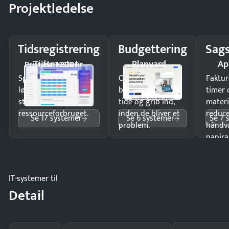
Projektledelse
Tidsregistrering
Budgettering
Sags
Tidsmester
Planyard
Ap
Pristjek: 1.200 kr
Spar tid på
Opdag
Faktur
lønberegning og få
budgetafvigelser i
timer 
styr på
tide og grib ind,
materi
ressourceforbruget.
inden de bliver et
reduc
Se 17 systemer
Se 6 systemer
Se 7 
problem.
håndv
papira
IT-systemer til
Detail