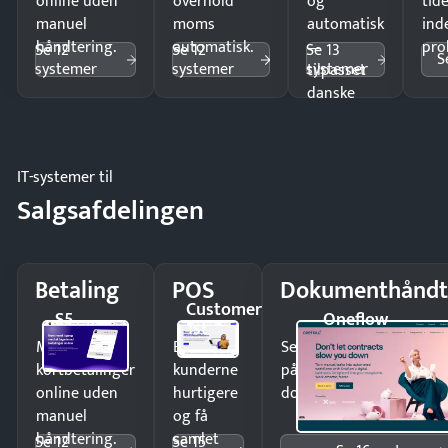
online uden
overhold
og
tide
manuel
moms
automatisk
ind
håndtering.
automatisk.
—
pro
Se 12
Se 12
Se 13
S
systemer
systemer
systemer
tilpasset
danske
regler.
IT-systemer til
Salgsafdelingen
Betaling
POS
Dokumenthåndt
Customer
S5
Oneflow
1st
Modtag
Ekspedér
Send kontrakter til unde
kortbetalinger
kunderne
på minutter og mist ing
online uden
hurtigere
dokumenter.
manuel
og få
håndtering.
samlet
Se 12
Se 15