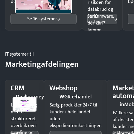
dokumenter.
bø
risikoen for
databrud og
Se 10
ransomware,
Se 16 systemer
systemer
der kan
lamme
driften.
IT-systemer til
Marketingafdelingen
CRM
Webshop
Market
automa
DealJourney
WGR e-handel
inMob
Luk flere salg
Sælg produkter 24/7 til
med et
kunder i hele landet
Få flere s
struktureret
uden
af eksiste
overblik over
ekspedientomkostninger.
kunder m
pipeline og
Se 11
målrettede