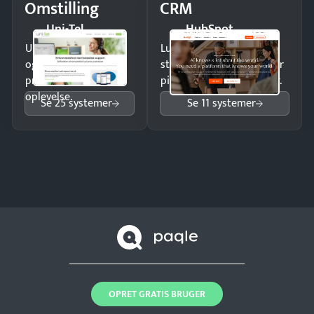
Omstilling
CRM
Uni-Tel
HubSpot
Undgå tabte opkald
Luk flere salg med et
og giv kunderne en
struktureret overblik over
professionel
pipeline og opfølgninger.
oplevelse.
Se 25 systemer
Se 11 systemer
OPRET GRATIS BRUGER