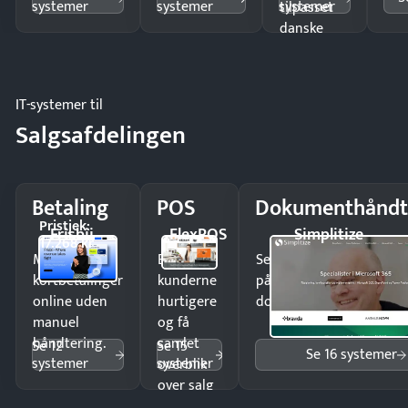
systemer
systemer
systemer
tilpasset
danske
regler.
IT-systemer til
Salgsafdelingen
Betaling
POS
Dokumenthåndt
Pristjek:
Frisbii
FlexPOS
Simplitize
17.268 kr
Modtag
Ekspedér
Send kontrakter til unde
kortbetalinger
kunderne
på minutter og mist ing
online uden
hurtigere
dokumenter.
manuel
og få
håndtering.
samlet
Se 12
Se 15
Se 16 systemer
systemer
systemer
overblik
over salg
og lager.