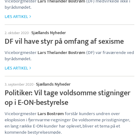
Viceborgmester
Lars Thelander Bostrøm
(DF) medvirkede ikke i
byrådsmødet.
LÆS ARTIKEL
Sjællands Nyheder
2. oktober 2020
·
DF vil have styr på omfang af sexisme
Viceborgmester
Lars Thelander Bostrøm
(DF) var fraværende ved
byrådsmødet.
LÆS ARTIKEL
Sjællands Nyheder
3. september 2020
·
Politiker: Vil tage voldsomme stigninger
op i E-ON-bestyrelse
Viceborgmester
Lars Bostrøm
forstår kunders undren over
eksplosion i fjernvarme-regninger De voldsomme prisstigninger,
en lang række E-ON-kunder har oplevet, bliver et tema på et
kommende bestyrelsesmøde.