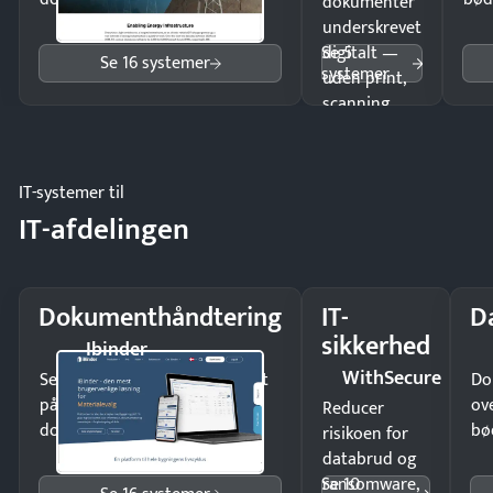
dokumenter
underskrevet
Se 5
digitalt —
Se 16 systemer
systemer
uden print,
scanning
eller fysisk
møde.
IT-systemer til
IT-afdelingen
Dokumenthåndtering
IT-
D
sikkerhed
Ibinder
WithSecure
Send kontrakter til underskrift
Do
på minutter og mist ingen
ov
Reducer
dokumenter.
bø
risikoen for
databrud og
Se 10
ransomware,