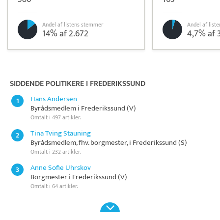
Andel af listens stemmer
Andel af lis
14% af 2.672
4,7% af 
Pristjek:
5.748 kr
Se priseksempel
DanTid
Tidsregistrering
SIDDENDE POLITIKERE I FREDERIKSSUND
Hans Andersen
1
Byrådsmedlem i Frederikssund (V)
Omtalt i 497 artikler.
Tina Tving Stauning
2
Byrådsmedlem, fhv. borgmester, i Frederikssund (S)
Omtalt i 232 artikler.
Anne Sofie Uhrskov
3
Borgmester i Frederikssund (V)
Omtalt i 64 artikler.