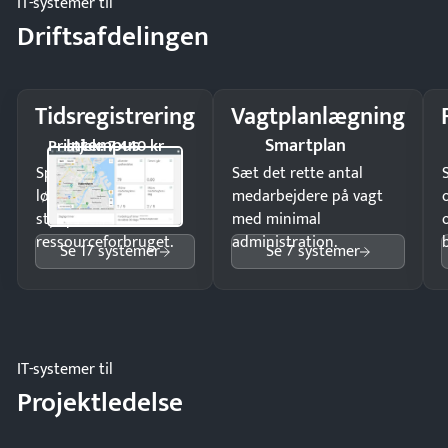
IT-systemer til
Driftsafdelingen
Tidsregistrering
Vagtplanlægning
Intempus
Smartplan
Pristjek: 7.440 kr
Spar tid på
Sæt det rette antal
lønberegning og få
medarbejdere på vagt
styr på
med minimal
ressourceforbruget.
administration.
Se 17 systemer
Se 7 systemer
IT-systemer til
Projektledelse