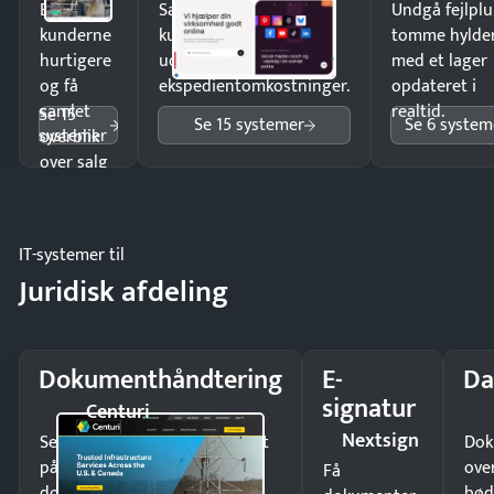
Ekspedér
Sælg produkter 24/7 til
Undgå fejlplu
kunderne
kunder i hele landet
tomme hylde
hurtigere
uden
med et lager
og få
ekspedientomkostninger.
opdateret i
samlet
realtid.
Se 15
Se 15 systemer
Se 6 system
systemer
overblik
over salg
og lager.
IT-systemer til
Juridisk afdeling
Dokumenthåndtering
E-
Da
signatur
Centuri
Nextsign
Send kontrakter til underskrift
Dok
på minutter og mist ingen
ove
Få
dokumenter.
bød