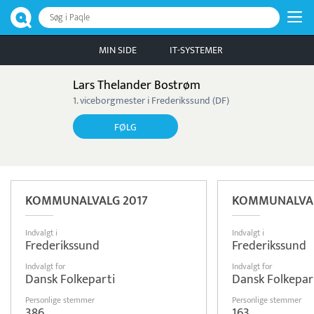
Søg i Paqle
MIN SIDE
IT-SYSTEMER
Lars Thelander Bostrøm
1. viceborgmester i Frederikssund (DF)
FØLG
KOMMUNALVALG 2017
KOMMUNALVAL
Indvalgt i
Indvalgt i
Frederikssund
Frederikssund
Indvalgt for
Indvalgt for
Dansk Folkeparti
Dansk Folkepar
Personlige stemmer
Personlige stemmer
386
163