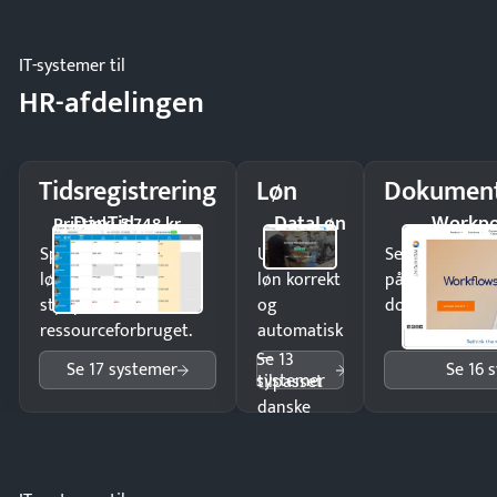
IT-systemer til
HR-afdelingen
Tidsregistrering
Løn
Dokument
DanTid
DataLøn
Workpo
Pristjek: 5.748 kr
Spar tid på
Udbetal
Send kontrakter
lønberegning og få
løn korrekt
på minutter o
styr på
og
dokumenter.
ressourceforbruget.
automatisk
—
Se 13
Se 17 systemer
Se 16 
systemer
tilpasset
danske
regler.