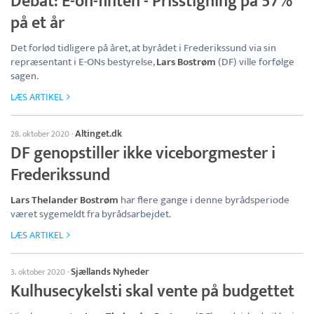
Debat: E-on-finten - Prisstigning på 57%
på et år
Det forlød tidligere på året, at byrådet i Frederikssund via sin
repræsentant i E-ONs bestyrelse,
Lars Bostrøm
(DF) ville forfølge
sagen.
LÆS ARTIKEL
Altinget.dk
28. oktober 2020
·
DF genopstiller ikke viceborgmester i
Frederikssund
Lars Thelander Bostrøm
har flere gange i denne byrådsperiode
været sygemeldt fra byrådsarbejdet.
LÆS ARTIKEL
Sjællands Nyheder
3. oktober 2020
·
Kulhusecykelsti skal vente på budgettet