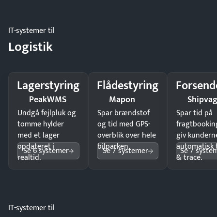
IT-systemer til
Logistik
Lagerstyring
Flådestyring
Forsend
PeakWMS
Mapon
Shipva
Undgå fejlpluk og
Spar brændstof
Spar tid på
tomme hylder
og tid med GPS-
fragtbookin
med et lager
overblik over hele
giv kundern
opdateret i
bilparken.
automatisk 
Se 6 systemer
Se 7 systemer
Se 7 syste
realtid.
& trace.
IT-systemer til