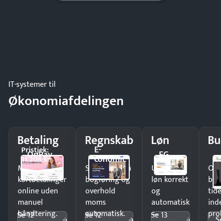
IT-systemer til
Økonomiafdelingen
Betaling
Regnskab
Løn
Bu
E-
Pristjek:
OnPay
EG
conomic
11.208 kr
Modtag
Spar timer på
Udbetal
Op
kortbetalinger
bogføring og
løn korrekt
bud
online uden
overhold
og
tide
manuel
moms
automatisk
ind
håndtering.
automatisk.
—
pro
Se 12
Se 12
Se 13
S