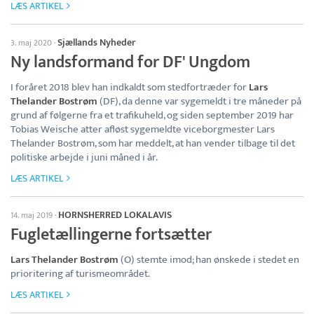
LÆS ARTIKEL
Sjællands Nyheder
3. maj 2020
·
Ny landsformand for DF' Ungdom
I foråret 2018 blev han indkaldt som stedfortræder for
Lars
Thelander Bostrøm
(DF), da denne var sygemeldt i tre måneder på
grund af følgerne fra et trafikuheld, og siden september 2019 har
Tobias Weische atter afløst sygemeldte viceborgmester Lars
Thelander Bostrøm, som har meddelt, at han vender tilbage til det
politiske arbejde i juni måned i år.
LÆS ARTIKEL
HORNSHERRED LOKALAVIS
14. maj 2019
·
Fugletællingerne fortsætter
Lars Thelander Bostrøm
(O) stemte imod; han ønskede i stedet en
prioritering af turismeområdet.
LÆS ARTIKEL