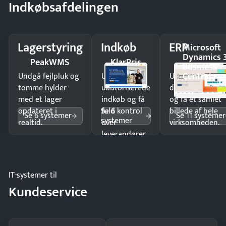
Indkøbsafdelingen
Lagerstyring
Indkøb
ERP
Microsoft
Dynamics 
PeakWMS
KlarPris
Business
Central
Undgå fejlpluk og
Undgå
Undgå
tomme hylder
uautoriserede
dobbeltindtastn
med et lager
indkøb og få
og få ét samlet
Se 6
opdateret i
fuld kontrol
billede af hele
Se 6 systemer
Se 11 systemer
systemer
realtid.
over
virksomheden.
leverandører
og forbrug.
IT-systemer til
Kundeservice