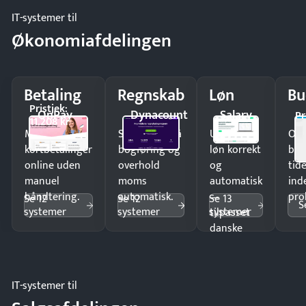
IT-systemer til
Økonomiafdelingen
Betaling
Regnskab
Løn
Bu
Pristjek:
OnPay
Dynacount
Salary
Pr
11.208 kr
Modtag
Spar timer på
Udbetal
Op
kortbetalinger
bogføring og
løn korrekt
bud
online uden
overhold
og
tide
manuel
moms
automatisk
ind
håndtering.
automatisk.
—
pro
Se 12
Se 12
Se 13
S
systemer
systemer
systemer
tilpasset
danske
regler.
IT-systemer til