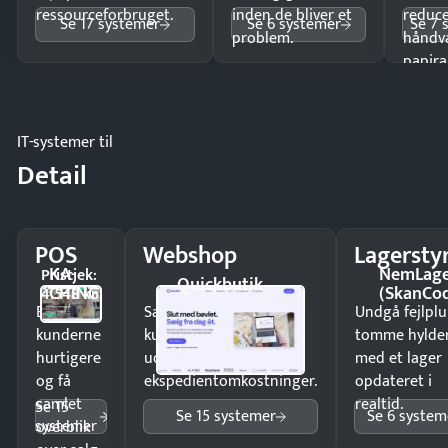
ressourceforbruget.
inden de bliver et
reduc
Se 17 systemer
Se 6 systemer
Se 7 
problem.
håndv
papira
IT-systemer til
Detail
POS
Webshop
Lagersty
KA-
NemLag
Pristjek:
Quickbutik
CHING
(SkanCo
4.548 kr
Ekspedér
Sælg produkter 24/7 til
Undgå fejlplu
kunderne
kunder i hele landet
tomme hylde
hurtigere
uden
med et lager
og få
ekspedientomkostninger.
opdateret i
samlet
realtid.
Se 15
Se 15 systemer
Se 6 system
systemer
overblik