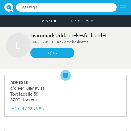
Søg i Paqle
MIN SIDE
IT-SYSTEMER
Learnmark Uddannelsesforbundet
CVR · 16815101 · Reklamebeskyttet
FØLG
ADRESSE
c/o Per Kær Kvist
Torstedalle 59
8700 Horsens
(+45) 42 12 76 86
Pristjek:
7.440 kr
Se priseksempel
Intempus
Tidsregistrering