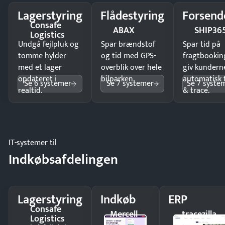
Lagerstyring
Flådestyring
Forsend
Consafe
ABAX
SHIP36
Logistics
Undgå fejlpluk og
Spar brændstof
Spar tid på
tomme hylder
og tid med GPS-
fragtbookin
med et lager
overblik over hele
giv kundern
opdateret i
bilparken.
automatisk 
Se 6 systemer
Se 7 systemer
Se 7 syste
realtid.
& trace.
IT-systemer til
Indkøbsafdelingen
Lagerstyring
Indkøb
ERP
Consafe
Mercell
tracezilla
Logistics