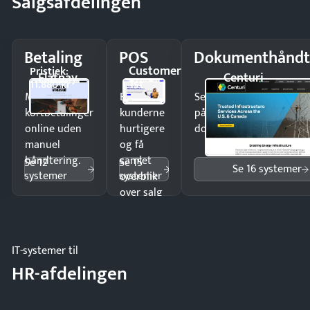
Salgsafdelingen
Betaling
POS
Dokumenthåndt
Customer
Pristjek:
Flatpay
Centuri
1st
11.880 kr
Modtag
Ekspedér
Send kontrakter til unde
kortbetalinger
kunderne
på minutter og mist ing
online uden
hurtigere
dokumenter.
manuel
og få
håndtering.
samlet
Se 12
Se 15
Se 16 systemer
systemer
systemer
overblik
over salg
og lager.
IT-systemer til
HR-afdelingen