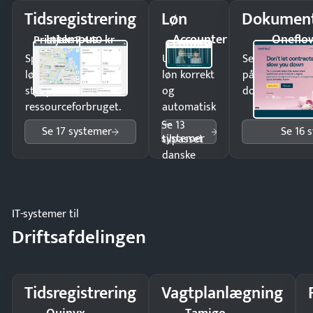
Tidsregistrering
Løn
Dokument
Intempus
Accounter
Oneflo
Pristjek: 7.440 kr
Spar tid på
Udbetal
Send kontrakter
lønberegning og få
løn korrekt
på minutter o
styr på
og
dokumenter.
ressourceforbruget.
automatisk
—
Se 13
Se 17 systemer
Se 16 
systemer
tilpasset
danske
regler.
IT-systemer til
Driftsafdelingen
Tidsregistrering
Vagtplanlægning