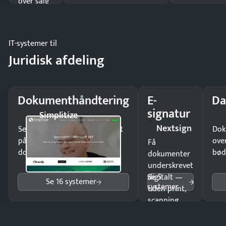
over salg
og lager.
IT-systemer til
Juridisk afdeling
Dokumenthåndtering
E-
Da
signatur
Simplitize
Nextsign
Send kontrakter til underskrift
Dok
på minutter og mist ingen
ove
Få
dokumenter.
bød
dokumenter
underskrevet
Se 5
digitalt —
Se 16 systemer
systemer
uden print,
scanning
eller fysisk
møde.