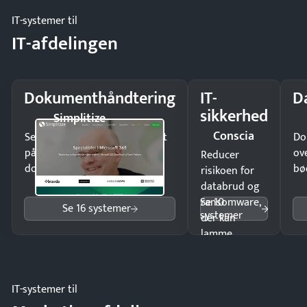
IT-systemer til
IT-afdelingen
Dokumenthåndtering
IT-
D
sikkerhed
Simplitize
Conscia
Send kontrakter til underskrift
Do
på minutter og mist ingen
ov
Reducer
dokumenter.
bø
risikoen for
databrud og
Se 10
ransomware,
Se 16 systemer
systemer
der kan
lamme
driften.
IT-systemer til