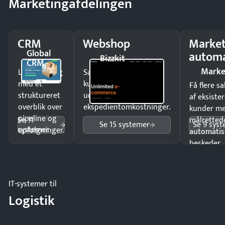
Marketingafdelingen
CRM
Webshop
Market
Global
automa
Bizzkit
CRM
Marke
Luk flere salg
Sælg produkter 24/7 til
med et
kunder i hele landet
Få flere s
struktureret
uden
af eksiste
overblik over
ekspedientomkostninger.
kunder m
pipeline og
Se 11
målrettede
Se 15 systemer
Se 9 sys
systemer
opfølgninger.
automatis
beskeder.
IT-systemer til
Logistik