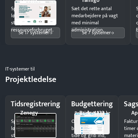
Quinyx
Tamigo
Spar tid på
Sæt det rette antal
lønberegning og få
medarbejdere på vagt
styr på
med minimal
ressourceforbruget.
administration.
Se 17 systemer
Se 7 systemer
IT-systemer til
Projektledelse
Tidsregistrering
Budgettering
Sags
Zenegy
Budget123
Ap
Pristjek: 3.948 kr
Spar tid på
Opdag
Faktur
lønberegning og få
budgetafvigelser i
timer 
styr på
tide og grib ind,
materi